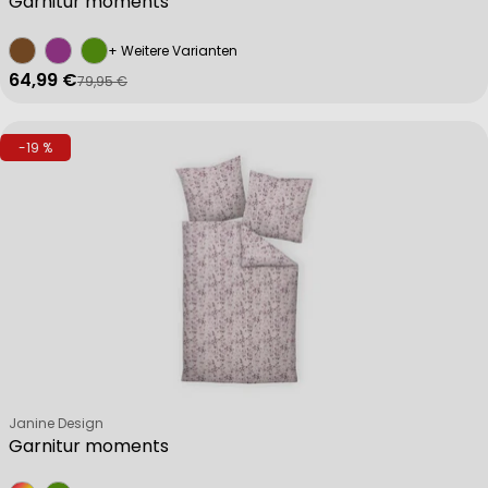
Garnitur moments
+ Weitere Varianten
64,99 €
79,95 €
Verkaufspreis
Regulärer Preis
-19 %
Verkäufer:
Janine Design
Garnitur moments