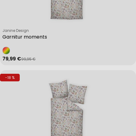
Verkäufer:
Janine Design
Garnitur moments
79,99 €
99,95 €
Verkaufspreis
Regulärer Preis
-18 %