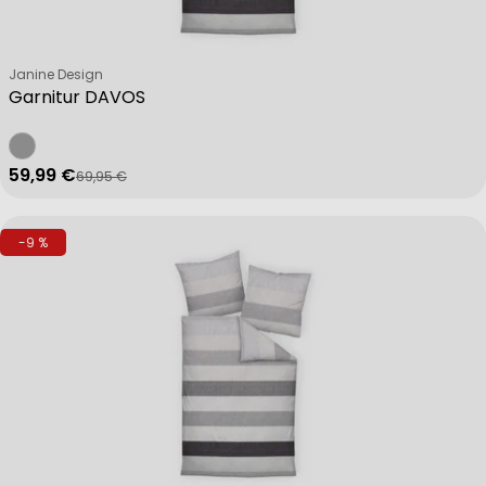
Verkäufer:
Janine Design
Garnitur DAVOS
59,99 €
69,95 €
Verkaufspreis
Regulärer Preis
-9 %