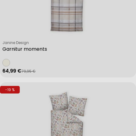
Verkäufer:
Janine Design
Garnitur moments
64,99 €
79,95 €
Verkaufspreis
Regulärer Preis
-19 %