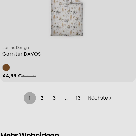
Verkäufer:
Janine Design
Garnitur DAVOS
44,99 €
49,95 €
Verkaufspreis
Regulärer Preis
1
2
3
…
13
Nächste
Mehr Wohnideen.