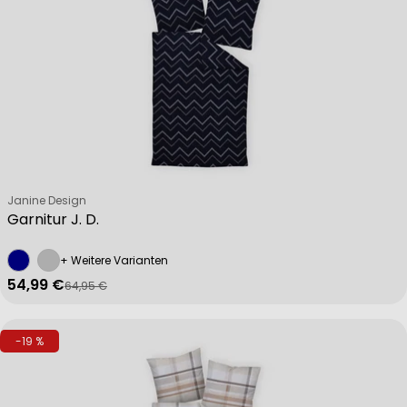
Verkäufer:
Janine Design
Garnitur J. D.
+ Weitere Varianten
54,99 €
64,95 €
Verkaufspreis
Regulärer Preis
-19 %