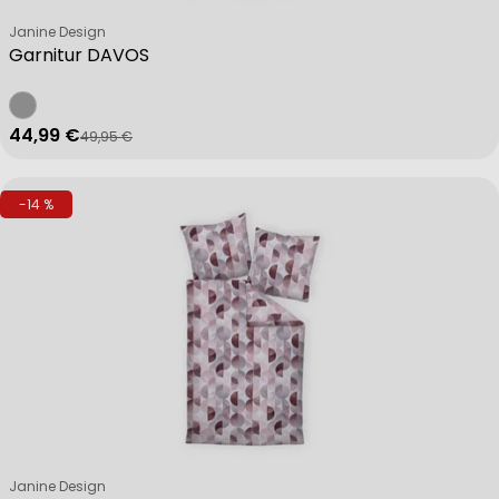
Verkäufer:
Janine Design
Garnitur DAVOS
44,99 €
49,95 €
Verkaufspreis
Regulärer Preis
-14 %
Verkäufer:
Janine Design