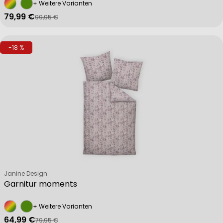
+ Weitere Varianten
79,99 €
99,95 €
Verkaufspreis
Regulärer Preis
-18 %
Verkäufer:
Janine Design
Garnitur moments
+ Weitere Varianten
64,99 €
79,95 €
Verkaufspreis
Regulärer Preis