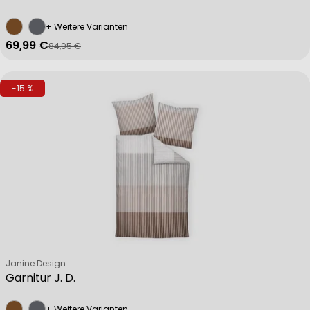
+ Weitere Varianten
69,99 €
84,95 €
Verkaufspreis
Regulärer Preis
-15 %
Verkäufer:
Janine Design
Garnitur J. D.
+ Weitere Varianten