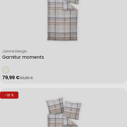
Verkäufer:
Janine Design
Garnitur moments
79,99 €
99,95 €
Verkaufspreis
Regulärer Preis
-18 %