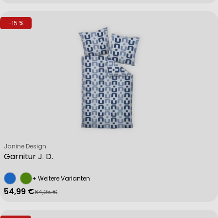
-15 %
Verkäufer:
Janine Design
Garnitur J. D.
+ Weitere Varianten
54,99 €
64,95 €
Verkaufspreis
Regulärer Preis