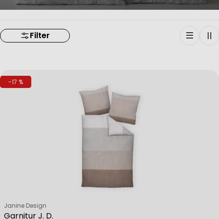
Filter
-17 %
Verkäufer:
Janine Design
Garnitur J. D.