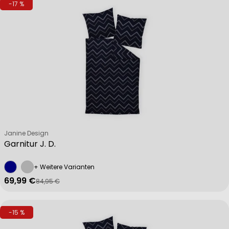
-17 %
Verkäufer:
Janine Design
Garnitur J. D.
+ Weitere Varianten
69,99 €
84,95 €
Verkaufspreis
Regulärer Preis
-15 %