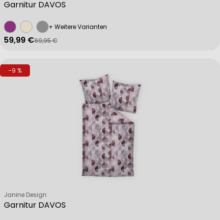
Garnitur DAVOS
+ Weitere Varianten
59,99 €
69,95 €
Verkaufspreis
Regulärer Preis
-9 %
Verkäufer:
Janine Design
Garnitur DAVOS