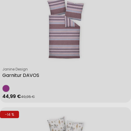
Verkäufer:
Janine Design
Garnitur DAVOS
44,99 €
49,95 €
Verkaufspreis
Regulärer Preis
-14 %