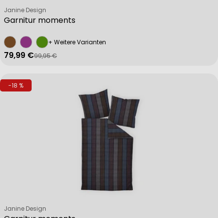
Verkäufer:
Janine Design
Garnitur moments
+ Weitere Varianten
79,99 €
99,95 €
Verkaufspreis
Regulärer Preis
-18 %
Verkäufer:
Janine Design