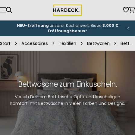
Zum
Inhalt
Wun
W
springen
NEU-Eröffnung
unserer Küchenwelt: Bis zu
3.000 €
Eröffnungsbonus
*
Start
Accessoires
Textilien
Bettwaren
Bettwäsche
Bettwäsche zum Einkuscheln.
Verleih Deinem Bett frische Optik und kuscheligen
Komfort, mit Bettwäsche in vielen Farben und Designs.