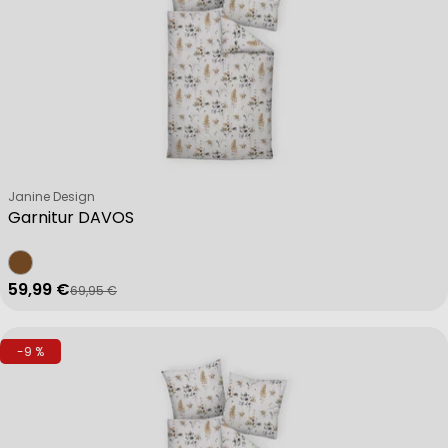
Verkäufer:
Janine Design
Garnitur DAVOS
59,99 €
69,95 €
Verkaufspreis
Regulärer Preis
-9 %