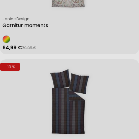
Verkäufer:
Janine Design
Garnitur moments
64,99 €
79,95 €
Verkaufspreis
Regulärer Preis
-19 %