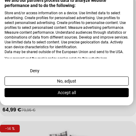
We and our partners process data to analyze website
-18 %
performance and to do the following:
Store and/or access information on a device. Use limited data to select
advertising. Create profiles for personalised advertising. Use profiles to
select personalised advertising. Create profiles to personalise content. Use
profiles to select personalised content. Measure advertising performance.
Measure content performance. Understand audiences through statistics or
combinations of data from different sources. Develop and improve services.
Use limited data to select content. Use precise geolocation data. Actively
scan device characteristics for identification.
Data may be shared outside of the European Union and send to the USA.
Your consent and the cookie policy applies solely to this website/app.
View Partner List (2 IAB Vendors)
Deny
No, adjust
Verkäufer:
Janine Design
We use your data for the following purposes:
Garnitur moments
IAB processing purposes:
Accept all
Store and/or access information on a device
64,99 €
79,95 €
Verkaufspreis
Regulärer Preis
Use limited data to select advertising
-14 %