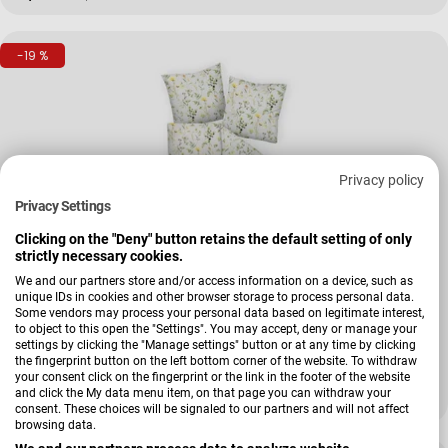
-19 %
Privacy policy
Privacy Settings
Clicking on the "Deny" button retains the default setting of only
strictly necessary cookies.
We and our partners store and/or access information on a device, such as
unique IDs in cookies and other browser storage to process personal data.
Verkäufer:
Janine Design
Some vendors may process your personal data based on legitimate interest,
Garnitur moments
to object to this open the "Settings". You may accept, deny or manage your
settings by clicking the "Manage settings" button or at any time by clicking
the fingerprint button on the left bottom corner of the website. To withdraw
your consent click on the fingerprint or the link in the footer of the website
and click the My data menu item, on that page you can withdraw your
79,99 €
99,95 €
Verkaufspreis
Regulärer Preis
consent. These choices will be signaled to our partners and will not affect
browsing data.