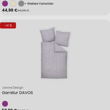
+ Weitere Varianten
44,99 €
49,95 €
Verkaufspreis
Regulärer Preis
-14 %
Verkäufer:
Janine Design
Garnitur DAVOS