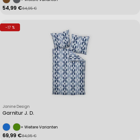
54,99 €
64,95 €
Verkaufspreis
Regulärer Preis
-17 %
Verkäufer:
Janine Design
Garnitur J. D.
+ Weitere Varianten
69,99 €
84,95 €
Verkaufspreis
Regulärer Preis