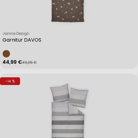
Verkäufer:
Janine Design
Garnitur DAVOS
44,99 €
49,95 €
Verkaufspreis
Regulärer Preis
-14 %