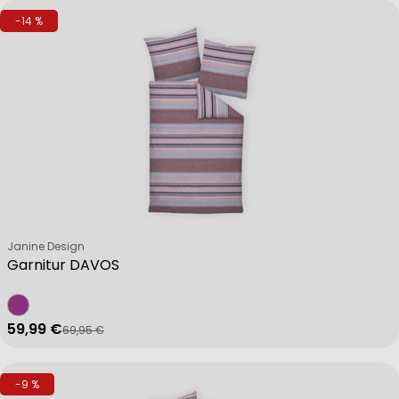
-14 %
Verkäufer:
Janine Design
Garnitur DAVOS
59,99 €
69,95 €
Verkaufspreis
Regulärer Preis
-9 %