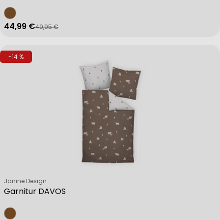
44,99 €
49,95 €
Verkaufspreis
Regulärer Preis
-14 %
Verkäufer:
Janine Design
Garnitur DAVOS