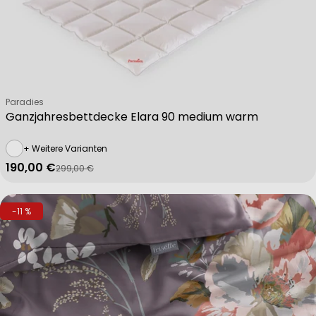
Verkäufer:
Paradies
Ganzjahresbettdecke Elara 90 medium warm
+ Weitere Varianten
190,00 €
299,00 €
Verkaufspreis
Regulärer Preis
-11 %