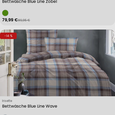
Bettwäsche Blue Line Zobel
79,99 €
89,95 €
Verkaufspreis
Regulärer Preis
-14 %
Verkäufer:
Irisette
Bettwäsche Blue Line Wave