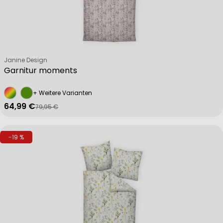
Verkäufer:
Janine Design
Garnitur moments
+ Weitere Varianten
64,99 €
79,95 €
Verkaufspreis
Regulärer Preis
-19 %