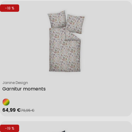
-18 %
Verkäufer:
Janine Design
Garnitur moments
64,99 €
79,95 €
Verkaufspreis
Regulärer Preis
-19 %