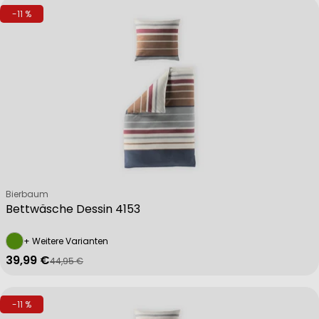
-11 %
Verkäufer:
Bierbaum
Bettwäsche Dessin 4153
+ Weitere Varianten
39,99 €
44,95 €
Verkaufspreis
Regulärer Preis
-11 %