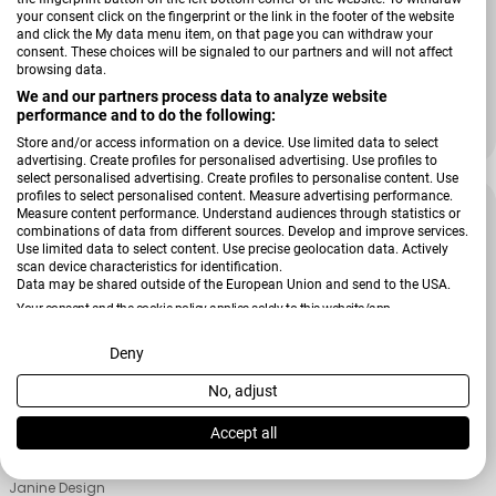
your consent click on the fingerprint or the link in the footer of the website
Verkäufer:
and click the My data menu item, on that page you can withdraw your
Janine Design
consent. These choices will be signaled to our partners and will not affect
Garnitur J. D.
browsing data.
We and our partners process data to analyze website
+ Weitere Varianten
performance and to do the following:
69,99 €
84,95 €
Verkaufspreis
Regulärer Preis
Store and/or access information on a device. Use limited data to select
advertising. Create profiles for personalised advertising. Use profiles to
select personalised advertising. Create profiles to personalise content. Use
profiles to select personalised content. Measure advertising performance.
-15 %
Measure content performance. Understand audiences through statistics or
combinations of data from different sources. Develop and improve services.
Use limited data to select content. Use precise geolocation data. Actively
scan device characteristics for identification.
Data may be shared outside of the European Union and send to the USA.
Your consent and the cookie policy applies solely to this website/app.
View Partner List (2 IAB Vendors)
Deny
No, adjust
We use your data for the following purposes:
IAB processing purposes:
Accept all
Store and/or access information on a device
Verkäufer:
Janine Design