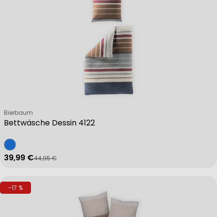
Verkäufer:
Bierbaum
Bettwäsche Dessin 4122
39,99 €
44,95 €
Verkaufspreis
Regulärer Preis
-17 %