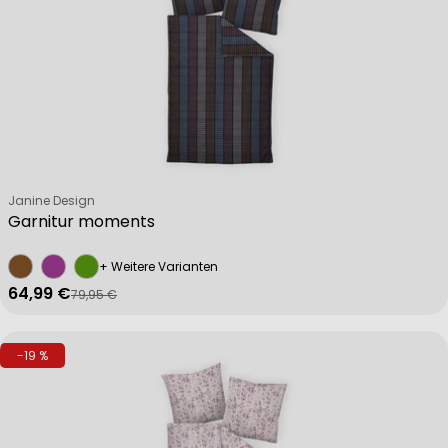
Verkäufer:
Janine Design
Garnitur moments
+ Weitere Varianten
64,99 €
79,95 €
Verkaufspreis
Regulärer Preis
-19 %