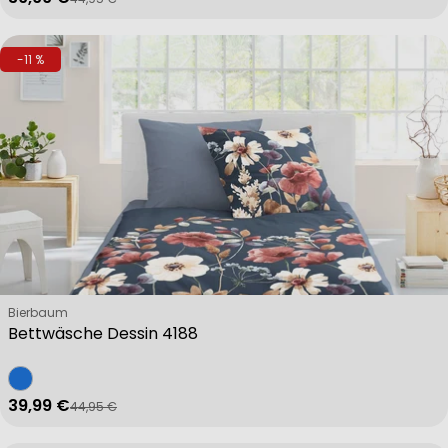
Verkaufspreis
Regulärer Preis
-11 %
Verkäufer:
Bierbaum
Bettwäsche Dessin 4188
39,99 €
44,95 €
Verkaufspreis
Regulärer Preis