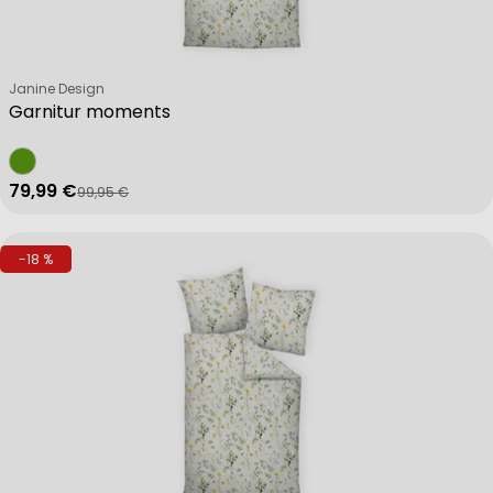
Verkäufer:
Janine Design
Garnitur moments
79,99 €
99,95 €
Verkaufspreis
Regulärer Preis
-18 %