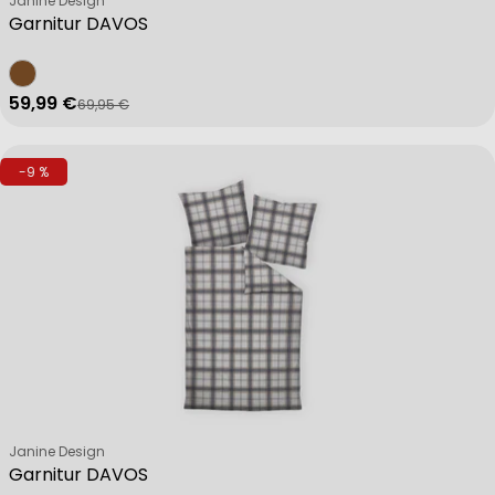
Janine Design
Garnitur DAVOS
59,99 €
69,95 €
Verkaufspreis
Regulärer Preis
-9 %
Verkäufer:
Janine Design
Garnitur DAVOS