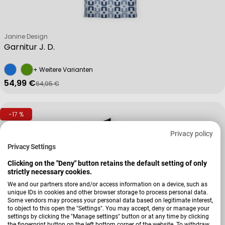
Verkäufer:
Janine Design
Garnitur J. D.
+ Weitere Varianten
54,99 €
64,95 €
Verkaufspreis
Regulärer Preis
-17 %
Privacy policy
Privacy Settings
Clicking on the "Deny" button retains the default setting of only
strictly necessary cookies.
We and our partners store and/or access information on a device, such as
unique IDs in cookies and other browser storage to process personal data.
Some vendors may process your personal data based on legitimate interest,
to object to this open the "Settings". You may accept, deny or manage your
settings by clicking the "Manage settings" button or at any time by clicking
the fingerprint button on the left bottom corner of the website. To withdraw