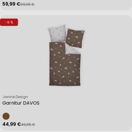
59,99 €
69,95 €
Verkaufspreis
Regulärer Preis
-9 %
Verkäufer:
Janine Design
Garnitur DAVOS
44,99 €
49,95 €
Verkaufspreis
Regulärer Preis