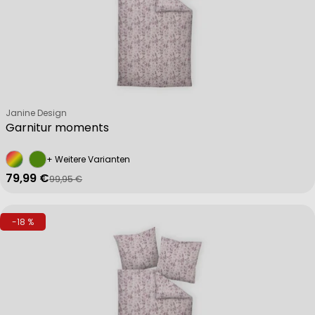
Verkäufer:
Janine Design
Garnitur moments
+ Weitere Varianten
79,99 €
99,95 €
Verkaufspreis
Regulärer Preis
-18 %