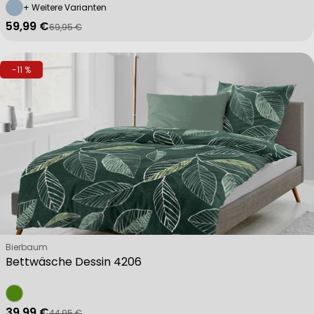
+ Weitere Varianten
59,99 €
69,95 €
Verkaufspreis
Regulärer Preis
-11 %
Verkäufer:
Bierbaum
Bettwäsche Dessin 4206
39,99 €
44,95 €