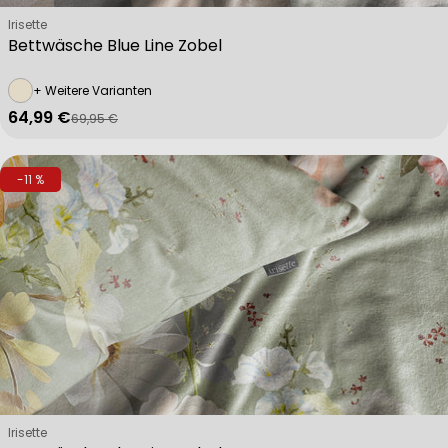
Verkäufer:
Irisette
Bettwäsche Blue Line Zobel
+ Weitere Varianten
64,99 €
69,95 €
Verkaufspreis
Regulärer Preis
-11 %
Verkäufer:
Irisette