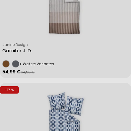
Verkäufer:
Janine Design
Garnitur J. D.
+ Weitere Varianten
54,99 €
64,95 €
Verkaufspreis
Regulärer Preis
-17 %