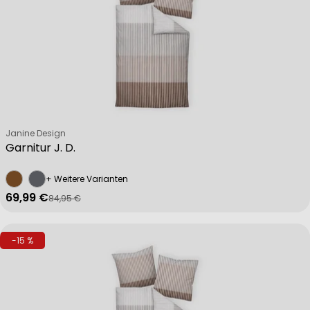
Verkäufer:
Janine Design
Garnitur J. D.
+ Weitere Varianten
69,99 €
84,95 €
Verkaufspreis
Regulärer Preis
-15 %