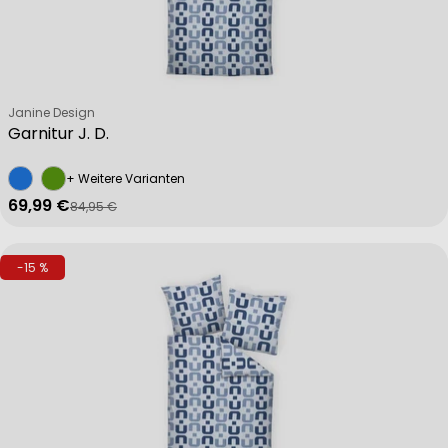
Verkäufer:
Janine Design
Garnitur J. D.
+ Weitere Varianten
69,99 €
84,95 €
Verkaufspreis
Regulärer Preis
-15 %