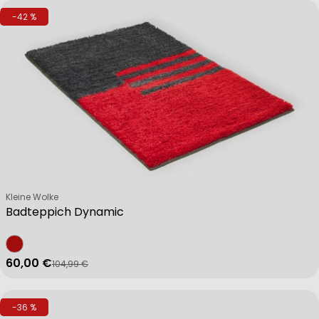
-42 %
Verkäufer:
Kleine Wolke
Badteppich Dynamic
60,00 €
104,99 €
Verkaufspreis
Regulärer Preis
-36 %