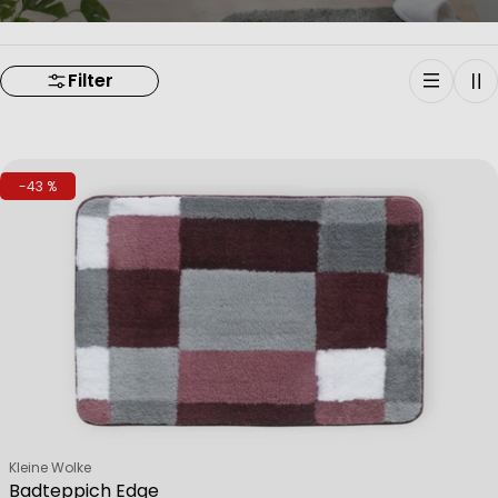
Filter
-43 %
Verkäufer:
Kleine Wolke
Badteppich Edge