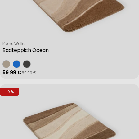
Verkäufer:
Kleine Wolke
Badteppich Ocean
59,99 €
89,99 €
Verkaufspreis
Regulärer Preis
-9 %