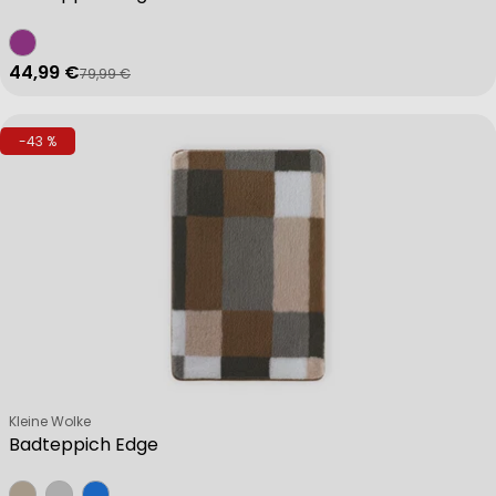
44,99 €
79,99 €
Verkaufspreis
Regulärer Preis
-43 %
Verkäufer:
Kleine Wolke
Badteppich Edge