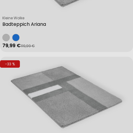
Verkäufer:
Kleine Wolke
Badteppich Ariana
79,99 €
119,99 €
Verkaufspreis
Regulärer Preis
-33 %