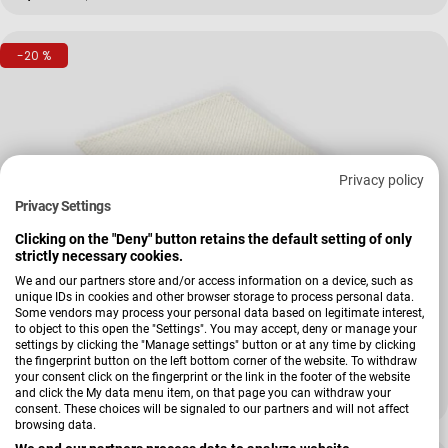
-20 %
Privacy policy
Privacy Settings
Clicking on the "Deny" button retains the default setting of only
strictly necessary cookies.
We and our partners store and/or access information on a device, such as
unique IDs in cookies and other browser storage to process personal data.
Verkäufer:
Kleine Wolke
Some vendors may process your personal data based on legitimate interest,
Badteppich Punto
to object to this open the "Settings". You may accept, deny or manage your
settings by clicking the "Manage settings" button or at any time by clicking
the fingerprint button on the left bottom corner of the website. To withdraw
your consent click on the fingerprint or the link in the footer of the website
and click the My data menu item, on that page you can withdraw your
39,99 €
49,99 €
Verkaufspreis
Regulärer Preis
consent. These choices will be signaled to our partners and will not affect
browsing data.