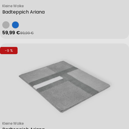
Verkäufer:
Kleine Wolke
Badteppich Ariana
59,99 €
89,99 €
Verkaufspreis
Regulärer Preis
-9 %
Verkäufer:
Kleine Wolke