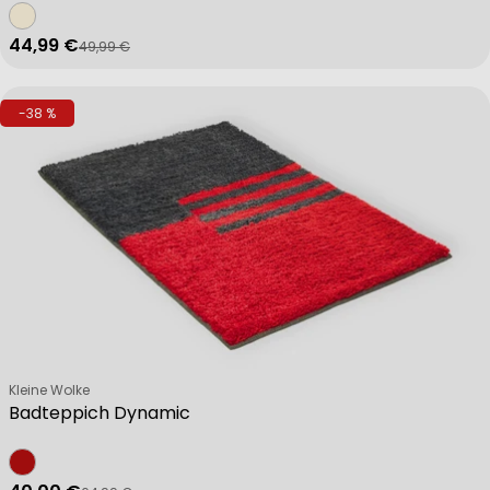
44,99 €
49,99 €
Verkaufspreis
Regulärer Preis
-38 %
Verkäufer:
Kleine Wolke
Badteppich Dynamic