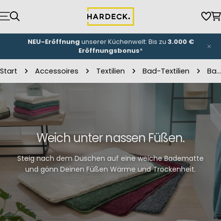
Zum
Inhalt
Wun
W
springen
NEU-Eröffnung
unserer Küchenwelt: Bis zu
3.000 €
Eröffnungsbonus
*
Start
Accessoires
Textilien
Bad-Textilien
Badematten
Weich unter nassen Füßen.
Steig nach dem Duschen auf eine weiche Badematte
und gönn Deinen Füßen Wärme und Trockenheit.