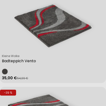
Verkäufer:
Kleine Wolke
Badteppich Vento
35,00 €
54,99 €
Verkaufspreis
Regulärer Preis
-39 %