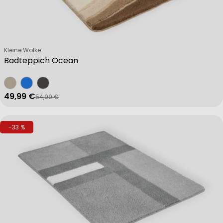
Verkäufer:
Kleine Wolke
Badteppich Ocean
49,99 €
54,99 €
Verkaufspreis
Regulärer Preis
-33 %