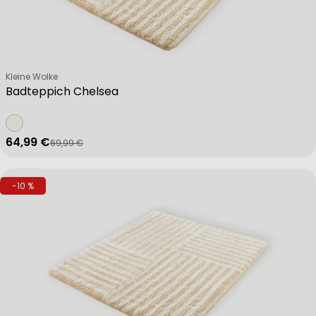
Verkäufer:
Kleine Wolke
Badteppich Chelsea
64,99 €
69,99 €
Verkaufspreis
Regulärer Preis
-10 %