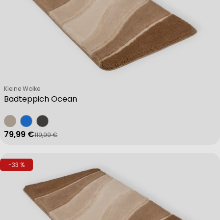
Verkäufer:
Kleine Wolke
Badteppich Ocean
79,99 €
119,99 €
Verkaufspreis
Regulärer Preis
-33 %