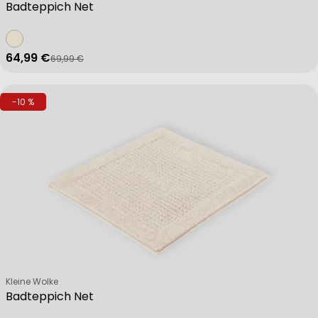
Badteppich Net
64,99 €
69,99 €
Verkaufspreis
Regulärer Preis
-10 %
Verkäufer:
Kleine Wolke
Badteppich Net