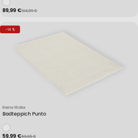
89,99 €
104,99 €
Verkaufspreis
Regulärer Preis
-14 %
Verkäufer:
Kleine Wolke
Badteppich Punto
59,99 €
69,99 €
Verkaufspreis
Regulärer Preis