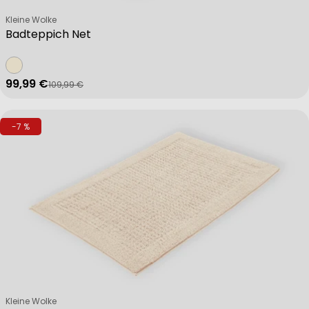
Verkäufer:
Kleine Wolke
Badteppich Net
99,99 €
109,99 €
Verkaufspreis
Regulärer Preis
-7 %
Verkäufer:
Kleine Wolke