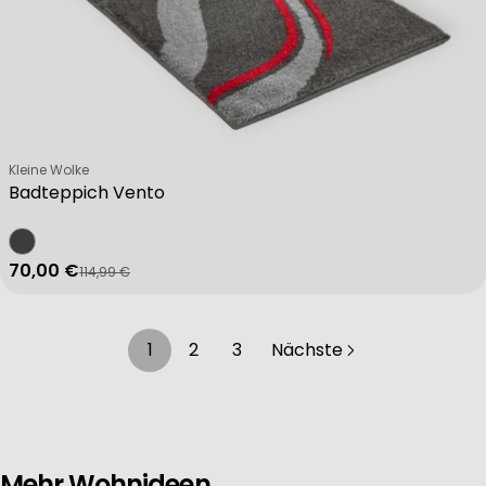
Verkäufer:
Kleine Wolke
Badteppich Vento
70,00 €
114,99 €
Verkaufspreis
Regulärer Preis
1
2
3
Nächste
Mehr Wohnideen.