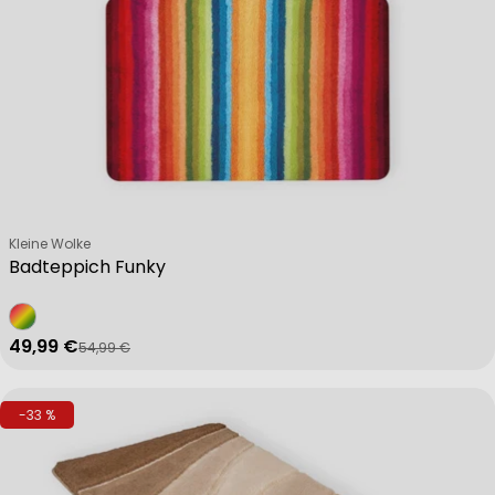
Verkäufer:
Kleine Wolke
Badteppich Funky
49,99 €
54,99 €
Verkaufspreis
Regulärer Preis
-33 %