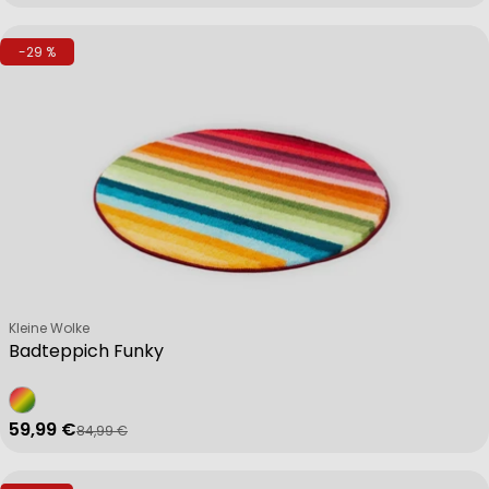
-29 %
Verkäufer:
Kleine Wolke
Badteppich Funky
59,99 €
84,99 €
Verkaufspreis
Regulärer Preis