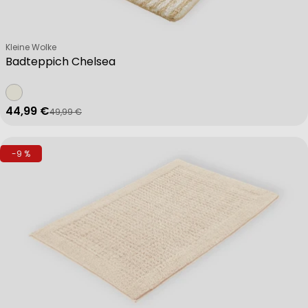
Verkäufer:
Kleine Wolke
Badteppich Chelsea
44,99 €
49,99 €
Verkaufspreis
Regulärer Preis
-9 %