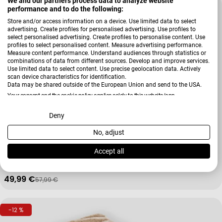
We and our partners process data to analyze website
-13 %
performance and to do the following:
Store and/or access information on a device. Use limited data to select
advertising. Create profiles for personalised advertising. Use profiles to
select personalised advertising. Create profiles to personalise content. Use
profiles to select personalised content. Measure advertising performance.
Measure content performance. Understand audiences through statistics or
combinations of data from different sources. Develop and improve services.
Use limited data to select content. Use precise geolocation data. Actively
scan device characteristics for identification.
Data may be shared outside of the European Union and send to the USA.
Your consent and the cookie policy applies solely to this website/app.
View Partner List (2 IAB Vendors)
Deny
No, adjust
Verkäufer:
Kleine Wolke
We use your data for the following purposes:
Badteppich Mystic
IAB processing purposes:
Accept all
Store and/or access information on a device
49,99 €
57,99 €
Verkaufspreis
Regulärer Preis
Use limited data to select advertising
-12 %