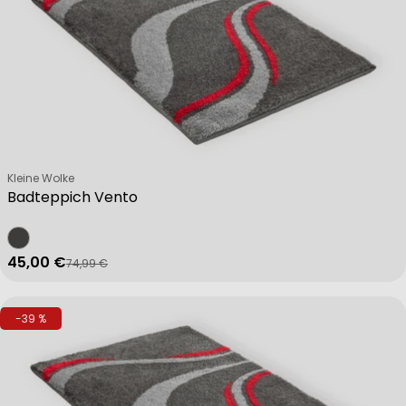
Verkäufer:
Kleine Wolke
Badteppich Vento
45,00 €
74,99 €
Verkaufspreis
Regulärer Preis
-39 %