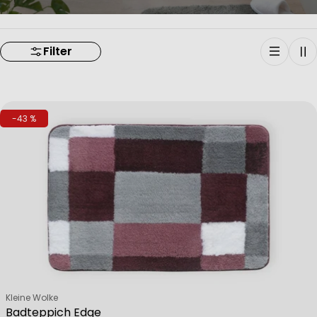
Filter
-43 %
Verkäufer:
Kleine Wolke
Badteppich Edge