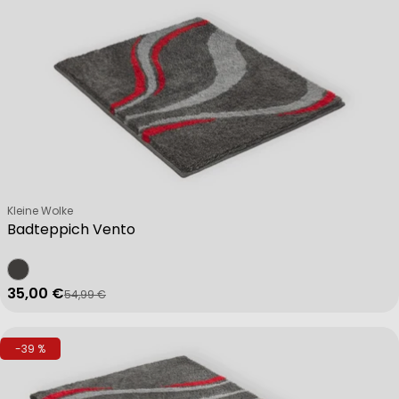
Verkäufer:
Kleine Wolke
Badteppich Vento
35,00 €
54,99 €
Verkaufspreis
Regulärer Preis
-39 %