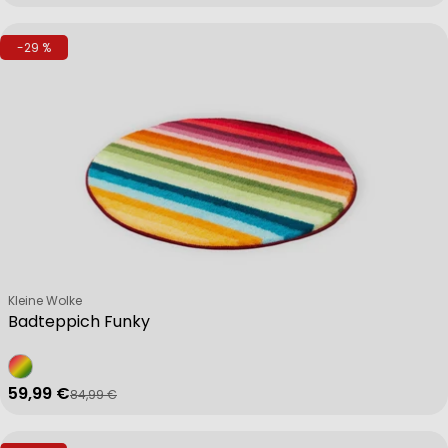
-29 %
Verkäufer:
Kleine Wolke
Badteppich Funky
59,99 €
84,99 €
Verkaufspreis
Regulärer Preis