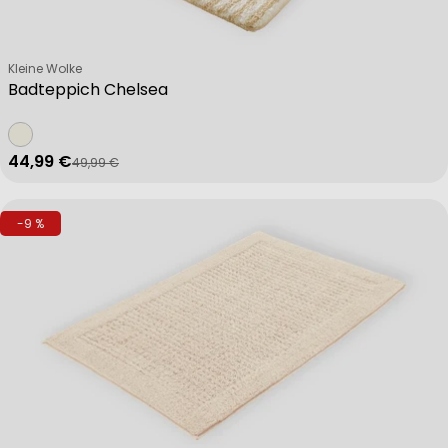
Verkäufer:
Kleine Wolke
Badteppich Chelsea
44,99 €
49,99 €
Verkaufspreis
Regulärer Preis
-9 %