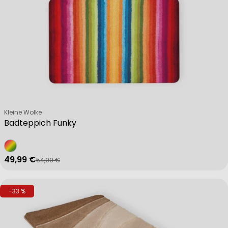
Verkäufer:
Kleine Wolke
Badteppich Funky
49,99 €
54,99 €
Verkaufspreis
Regulärer Preis
-33 %