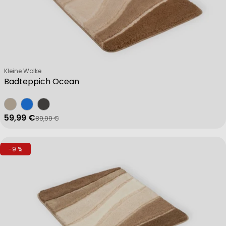
Verkäufer:
Kleine Wolke
Badteppich Ocean
59,99 €
89,99 €
Verkaufspreis
Regulärer Preis
-9 %