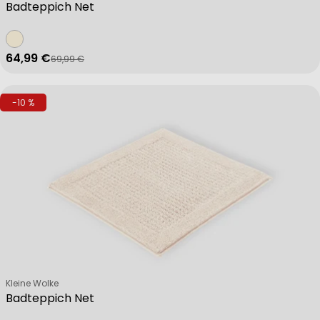
Badteppich Net
64,99 €
69,99 €
Verkaufspreis
Regulärer Preis
-10 %
Verkäufer:
Kleine Wolke
Badteppich Net