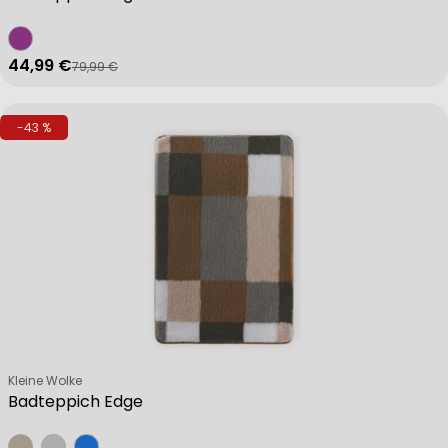
44,99 €
79,99 €
Verkaufspreis
Regulärer Preis
-43 %
Verkäufer:
Kleine Wolke
Badteppich Edge