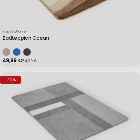
Verkäufer:
Kleine Wolke
Badteppich Ocean
49,99 €
54,99 €
Verkaufspreis
Regulärer Preis
-33 %