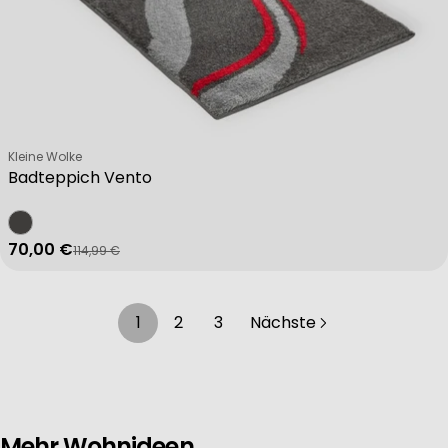
Verkäufer:
Kleine Wolke
Badteppich Vento
70,00 €
114,99 €
Verkaufspreis
Regulärer Preis
1
2
3
Nächste
Mehr Wohnideen.