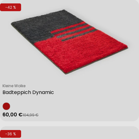
-42 %
Verkäufer:
Kleine Wolke
Badteppich Dynamic
60,00 €
104,99 €
Verkaufspreis
Regulärer Preis
-36 %