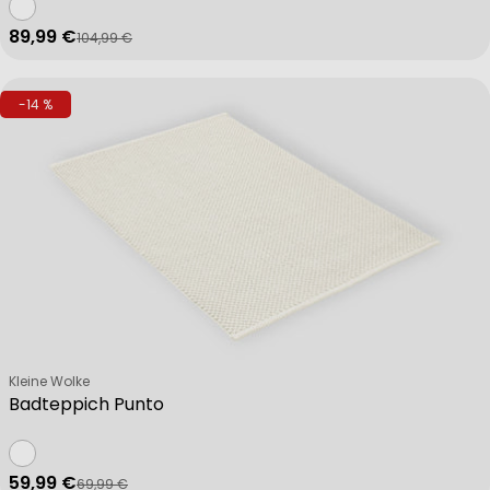
89,99 €
104,99 €
Verkaufspreis
Regulärer Preis
-14 %
Verkäufer:
Kleine Wolke
Badteppich Punto
59,99 €
69,99 €
Verkaufspreis
Regulärer Preis