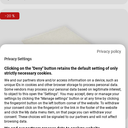
-20 %
Privacy policy
Privacy Settings
Clicking on the "Deny" button retains the default setting of only
strictly necessary cookies.
We and our partners store and/or access information on a device, such as
unique IDs in cookies and other browser storage to process personal data.
Verkäufer:
Kleine Wolke
Some vendors may process your personal data based on legitimate interest,
Badteppich Punto
to object to this open the "Settings". You may accept, deny or manage your
settings by clicking the "Manage settings" button or at any time by clicking
the fingerprint button on the left bottom corner of the website. To withdraw
your consent click on the fingerprint or the link in the footer of the website
and click the My data menu item, on that page you can withdraw your
39,99 €
49,99 €
Verkaufspreis
Regulärer Preis
consent. These choices will be signaled to our partners and will not affect
browsing data.