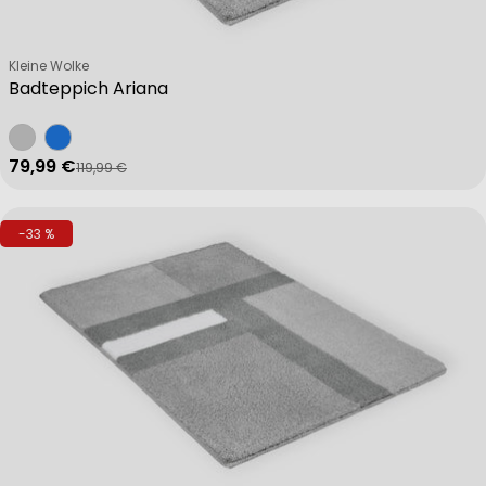
Verkäufer:
Kleine Wolke
Badteppich Ariana
79,99 €
119,99 €
Verkaufspreis
Regulärer Preis
-33 %