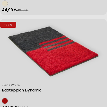
44,99 €
49,99 €
Verkaufspreis
Regulärer Preis
-38 %
Verkäufer:
Kleine Wolke
Badteppich Dynamic