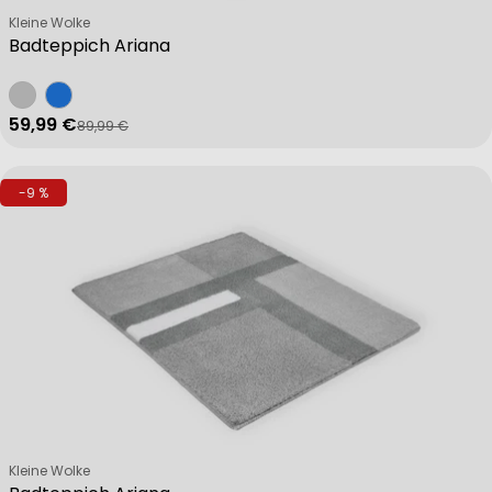
Verkäufer:
Kleine Wolke
Badteppich Ariana
59,99 €
89,99 €
Verkaufspreis
Regulärer Preis
-9 %
Verkäufer:
Kleine Wolke