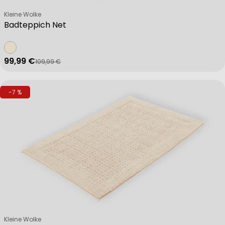
Verkäufer:
Kleine Wolke
Badteppich Net
99,99 €
109,99 €
Verkaufspreis
Regulärer Preis
-7 %
Verkäufer:
Kleine Wolke