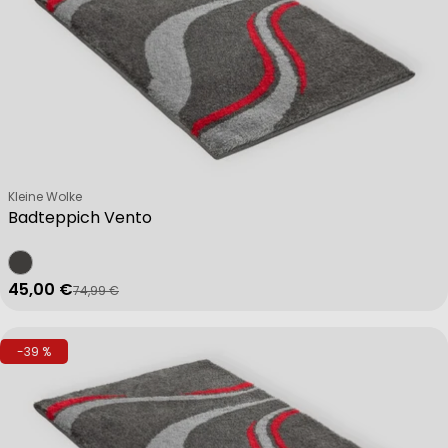
Verkäufer:
Kleine Wolke
Badteppich Vento
45,00 €
74,99 €
Verkaufspreis
Regulärer Preis
-39 %