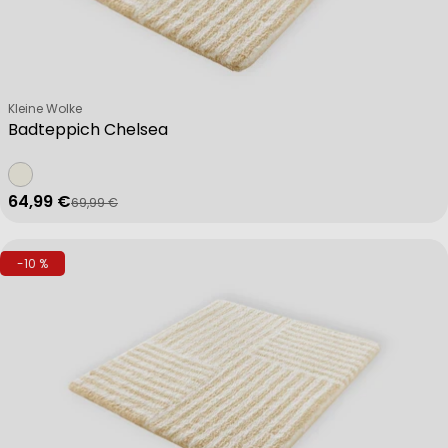
Verkäufer:
Kleine Wolke
Badteppich Chelsea
64,99 €
69,99 €
Verkaufspreis
Regulärer Preis
-10 %