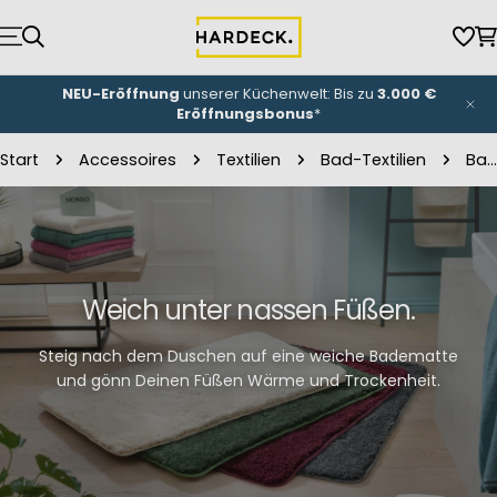
Zum
Inhalt
Wun
W
springen
NEU-Eröffnung
unserer Küchenwelt: Bis zu
3.000 €
Eröffnungsbonus
*
Start
Accessoires
Textilien
Bad-Textilien
Badematten
Weich unter nassen Füßen.
Steig nach dem Duschen auf eine weiche Badematte
und gönn Deinen Füßen Wärme und Trockenheit.