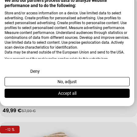
We and our partners process data to analyze website
-13 %
performance and to do the following:
Store and/or access information on a device. Use limited data to select
advertising. Create profiles for personalised advertising. Use profiles to
select personalised advertising. Create profiles to personalise content. Use
profiles to select personalised content. Measure advertising performance.
Measure content performance. Understand audiences through statistics or
combinations of data from different sources. Develop and improve services.
Use limited data to select content. Use precise geolocation data. Actively
scan device characteristics for identification.
Data may be shared outside of the European Union and send to the USA.
Your consent and the cookie policy applies solely to this website/app.
View Partner List (2 IAB Vendors)
Deny
No, adjust
Verkäufer:
Kleine Wolke
We use your data for the following purposes:
Badteppich Mystic
IAB processing purposes:
Accept all
Store and/or access information on a device
49,99 €
57,99 €
Verkaufspreis
Regulärer Preis
Use limited data to select advertising
-12 %