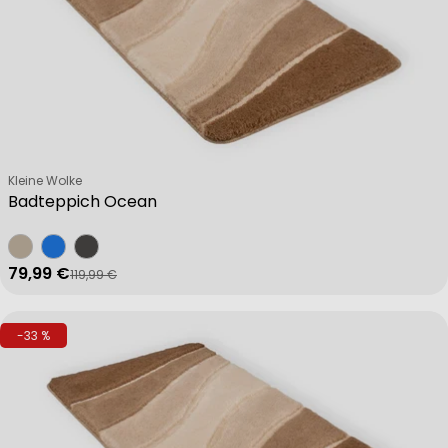
Verkäufer:
Kleine Wolke
Badteppich Ocean
79,99 €
119,99 €
Verkaufspreis
Regulärer Preis
-33 %