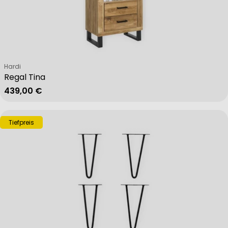
Verkäufer:
Hardi
Regal Tina
Regulärer Preis
439,00 €
Tiefpreis