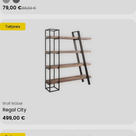
79,00 €
88,00 €
Verkaufspreis
Regulärer Preis
Tiefpreis
Verkäufer:
Wolf Möbel
Regal City
Regulärer Preis
499,00 €