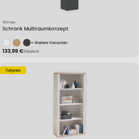
Verkäufer:
Wimex
Schrank Multiraumkonzept
+ Weitere Varianten
133,99 €
179,00 €
Verkaufspreis
Regulärer Preis
Tiefpreis