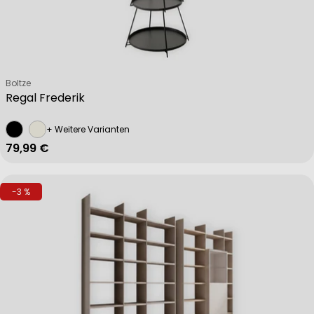
Verkäufer:
Boltze
Regal Frederik
+ Weitere Varianten
Regulärer Preis
79,99 €
-3 %