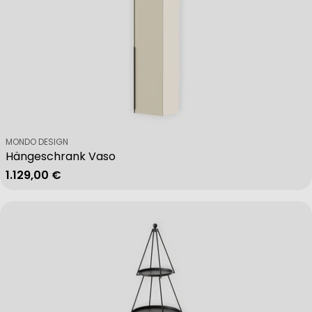
Verkäufer:
MONDO DESIGN
Hängeschrank Vaso
Regulärer Preis
1.129,00 €