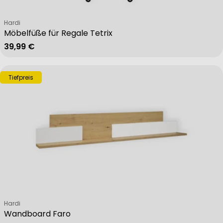
Verkäufer:
Hardi
Möbelfüße für Regale Tetrix
Regulärer Preis
39,99 €
Tiefpreis
Verkäufer:
Hardi
Wandboard Faro