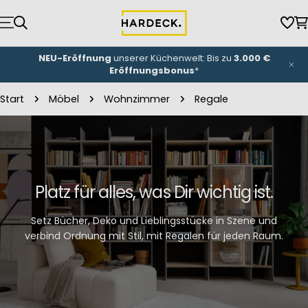
Zum
Inhalt
Wun
W
springen
NEU-Eröffnung
unserer Küchenwelt: Bis zu
3.000 €
Eröffnungsbonus
*
Start
Möbel
Wohnzimmer
Regale
Platz für alles, was Dir wichtig ist.
Setz Bücher, Deko und Lieblingsstücke in Szene und
verbind Ordnung mit Stil, mit Regalen für jeden Raum.