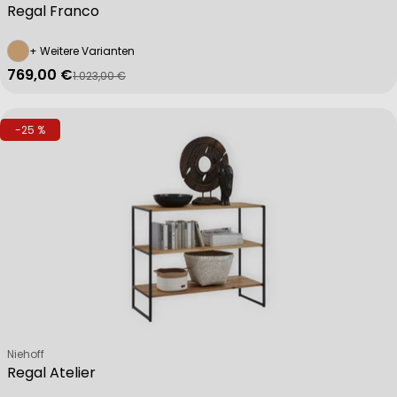
Regal Franco
+ Weitere Varianten
769,00 €
1.023,00 €
Verkaufspreis
Regulärer Preis
-25 %
Verkäufer:
Niehoff
Regal Atelier