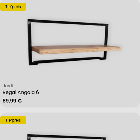
Tiefpreis
Verkäufer:
Hardi
Regal Angola 6
Regulärer Preis
89,99 €
Tiefpreis