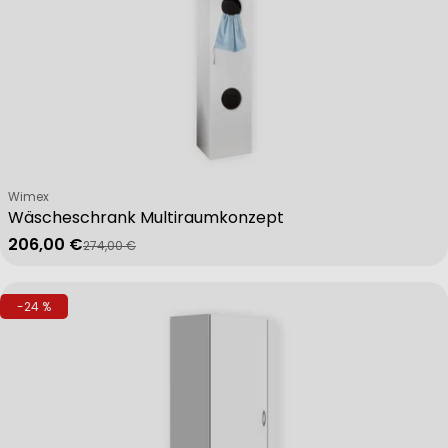
Verkäufer:
Wimex
Wäscheschrank Multiraumkonzept
206,00 €
274,00 €
Verkaufspreis
Regulärer Preis
-24 %