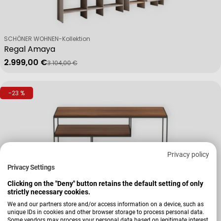
Verkäufer:
SCHÖNER WOHNEN-Kollektion
Regal Amaya
2.999,00 €
3.104,00 €
Verkaufspreis
Regulärer Preis
-23 %
Privacy policy
Privacy Settings
Clicking on the "Deny" button retains the default setting of only
strictly necessary cookies.
We and our partners store and/or access information on a device, such as
unique IDs in cookies and other browser storage to process personal data.
Verkäufer:
Musterring
Some vendors may process your personal data based on legitimate interest,