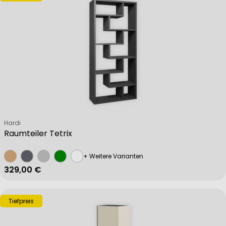
Verkäufer:
Hardi
Raumteiler Tetrix
+ Weitere Varianten
Regulärer Preis
329,00 €
Tiefpreis