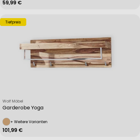
Regulärer Preis
59,99 €
Tiefpreis
Verkäufer:
Wolf Möbel
Garderobe Yoga
+ Weitere Varianten
Regulärer Preis
101,99 €