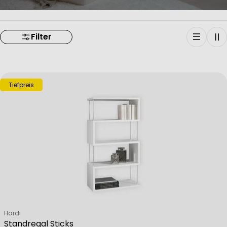
Filter
Tiefpreis
Verkäufer:
Hardi
Standregal Sticks