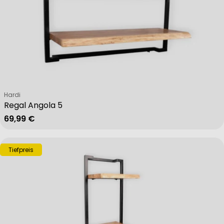
Verkäufer:
Hardi
Regal Angola 5
Regulärer Preis
69,99 €
Tiefpreis