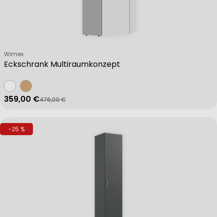
Verkäufer:
Wimex
Eckschrank Multiraumkonzept
359,00 €
476,00 €
Verkaufspreis
Regulärer Preis
-25 %