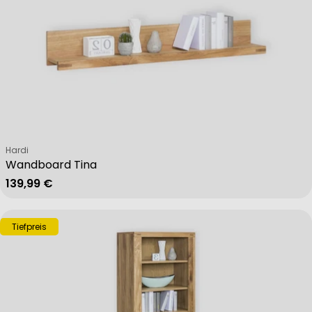
Verkäufer:
Hardi
Wandboard Tina
Regulärer Preis
139,99 €
Tiefpreis