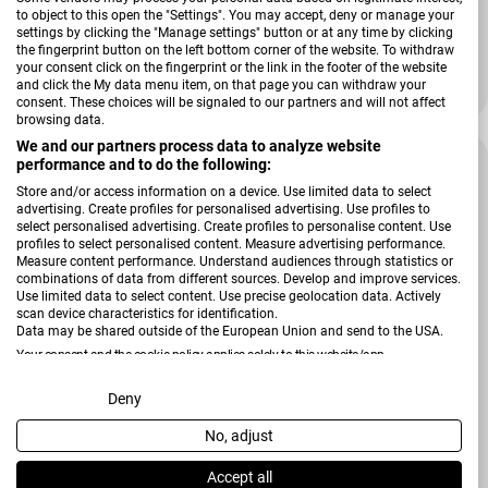
Regal MR Toscana
to object to this open the "Settings". You may accept, deny or manage your
settings by clicking the "Manage settings" button or at any time by clicking
the fingerprint button on the left bottom corner of the website. To withdraw
+ Weitere Varianten
your consent click on the fingerprint or the link in the footer of the website
and click the My data menu item, on that page you can withdraw your
739,00 €
UVP
969,00 €
Verkaufspreis
Regulärer Preis
consent. These choices will be signaled to our partners and will not affect
browsing data.
We and our partners process data to analyze website
-21 %
performance and to do the following:
Store and/or access information on a device. Use limited data to select
advertising. Create profiles for personalised advertising. Use profiles to
select personalised advertising. Create profiles to personalise content. Use
profiles to select personalised content. Measure advertising performance.
Measure content performance. Understand audiences through statistics or
combinations of data from different sources. Develop and improve services.
Use limited data to select content. Use precise geolocation data. Actively
scan device characteristics for identification.
Data may be shared outside of the European Union and send to the USA.
Your consent and the cookie policy applies solely to this website/app.
View Partner List (2 IAB Vendors)
Deny
No, adjust
Verkäufer:
Musterring
We use your data for the following purposes:
Raumteiler MR Toscana
IAB processing purposes:
Accept all