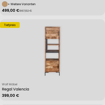
+ Weitere Varianten
499,00 €
667,52 €
Verkaufspreis
Regulärer Preis
Tiefpreis
Verkäufer:
Wolf Möbel
Regal Valencia
Regulärer Preis
399,00 €