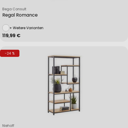
Verkäufer:
Bega Consult
Regal Romance
+ Weitere Varianten
Regulärer Preis
119,99 €
-24 %
Verkäufer:
Niehoff