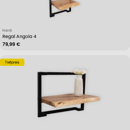
Verkäufer:
Hardi
Regal Angola 4
Regulärer Preis
79,99 €
Tiefpreis