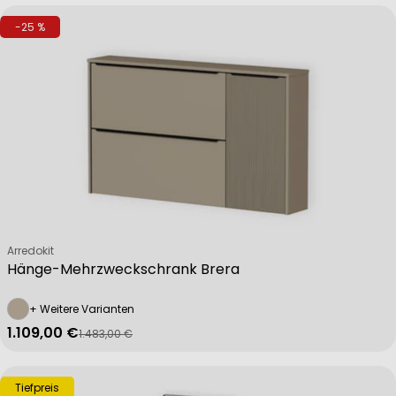
-25 %
Verkäufer:
Arredokit
Hänge-Mehrzweckschrank Brera
+ Weitere Varianten
1.109,00 €
1.483,00 €
Verkaufspreis
Regulärer Preis
Tiefpreis