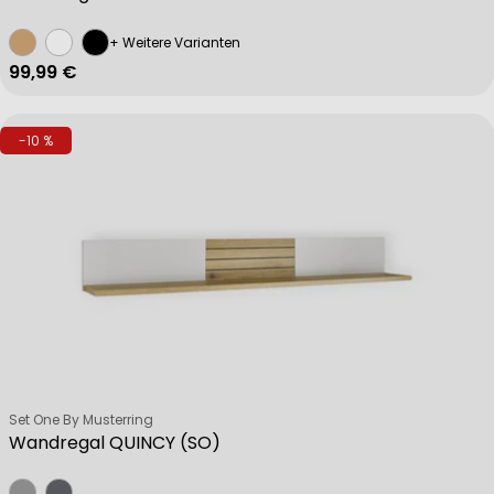
+ Weitere Varianten
Regulärer Preis
99,99 €
-10 %
Verkäufer:
Set One By Musterring
Wandregal QUINCY (SO)