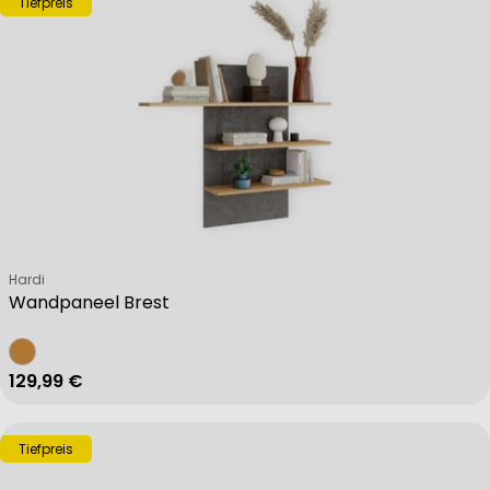
Tiefpreis
Verkäufer:
Hardi
Wandpaneel Brest
Regulärer Preis
129,99 €
Tiefpreis