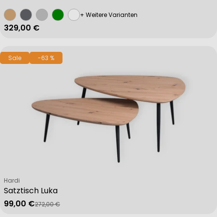
+ Weitere Varianten
Regulärer Preis
329,00 €
Sale
-63 %
Verkäufer:
Hardi
Satztisch Luka
99,00 €
272,00 €
Verkaufspreis
Regulärer Preis