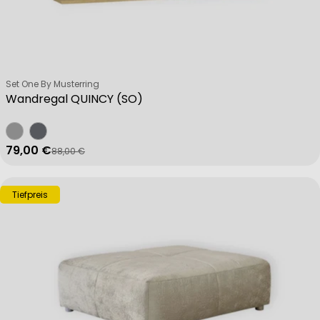
Verkäufer:
Set One By Musterring
Wandregal QUINCY (SO)
79,00 €
88,00 €
Verkaufspreis
Regulärer Preis
Tiefpreis