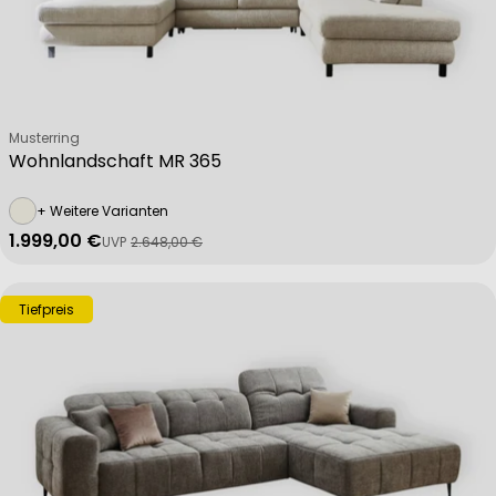
Verkäufer:
Musterring
Wohnlandschaft MR 365
+ Weitere Varianten
1.999,00 €
UVP
2.648,00 €
Verkaufspreis
Regulärer Preis
Tiefpreis