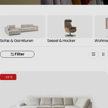
Sofas & Garnituren
Sessel & Hocker
Wohnw
Filter
-24 %