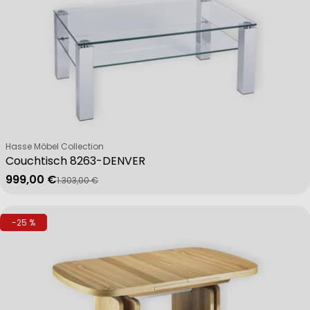
Verkäufer:
Hasse Möbel Collection
Couchtisch 8263-DENVER
999,00 €
1.303,00 €
Verkaufspreis
Regulärer Preis
-25 %