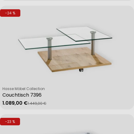
-24 %
Verkäufer:
Hasse Möbel Collection
Couchtisch 7396
1.089,00 €
1.449,00 €
Verkaufspreis
Regulärer Preis
-23 %