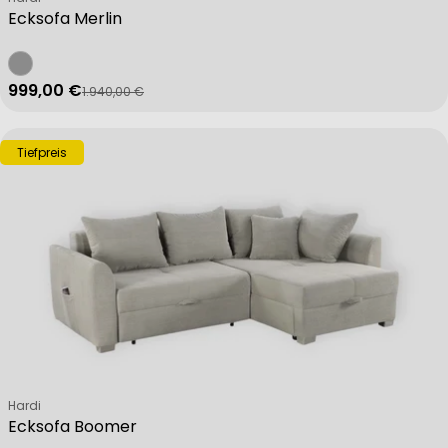
Ecksofa Merlin
999,00 €
1.940,00 €
Verkaufspreis
Regulärer Preis
Tiefpreis
Verkäufer:
Hardi
Ecksofa Boomer