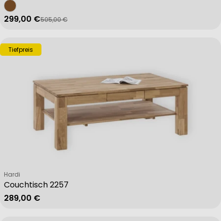
299,00 €
505,00 €
Verkaufspreis
Regulärer Preis
Tiefpreis
Verkäufer:
Hardi
Couchtisch 2257
Regulärer Preis
289,00 €