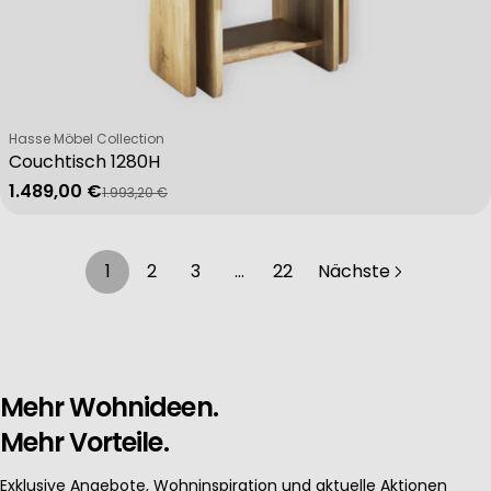
Verkäufer:
Hasse Möbel Collection
Couchtisch 1280H
1.489,00 €
1.993,20 €
Verkaufspreis
Regulärer Preis
1
2
3
…
22
Nächste
Mehr Wohnideen.
Mehr Vorteile.
Exklusive Angebote, Wohninspiration und aktuelle Aktionen