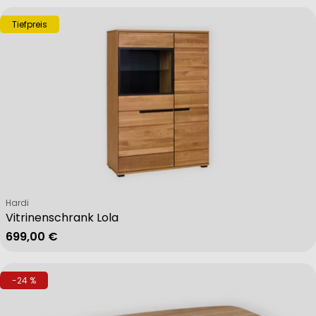
Tiefpreis
Verkäufer:
Hardi
Vitrinenschrank Lola
Regulärer Preis
699,00 €
-24 %