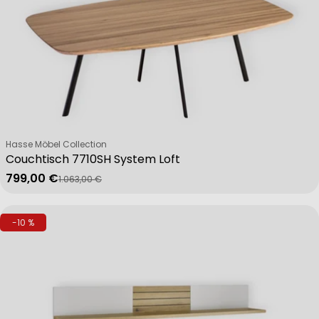
Verkäufer:
Hasse Möbel Collection
Couchtisch 7710SH System Loft
799,00 €
1.063,00 €
Verkaufspreis
Regulärer Preis
-10 %