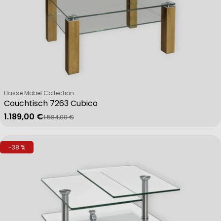
Verkäufer:
Hasse Möbel Collection
Couchtisch 7263 Cubico
1.189,00 €
1.584,00 €
Verkaufspreis
Regulärer Preis
-38 %