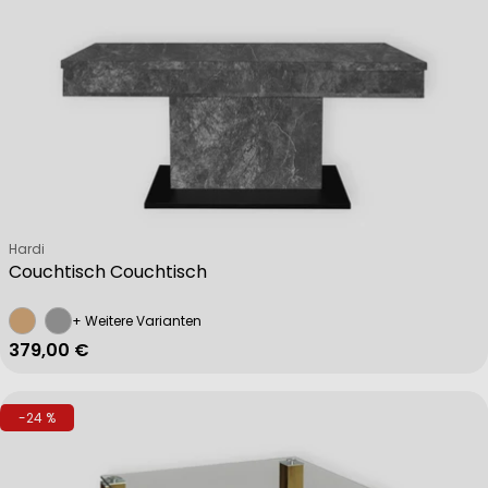
Verkäufer:
Hardi
Couchtisch Couchtisch
+ Weitere Varianten
Regulärer Preis
379,00 €
-24 %