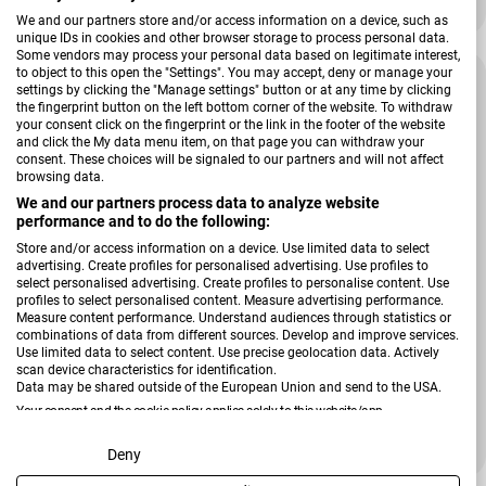
489,00 €
651,00 €
Verkaufspreis
Regulärer Preis
We and our partners store and/or access information on a device, such as
unique IDs in cookies and other browser storage to process personal data.
Some vendors may process your personal data based on legitimate interest,
to object to this open the "Settings". You may accept, deny or manage your
Tiefpreis
settings by clicking the "Manage settings" button or at any time by clicking
the fingerprint button on the left bottom corner of the website. To withdraw
your consent click on the fingerprint or the link in the footer of the website
and click the My data menu item, on that page you can withdraw your
consent. These choices will be signaled to our partners and will not affect
browsing data.
We and our partners process data to analyze website
performance and to do the following:
Store and/or access information on a device. Use limited data to select
advertising. Create profiles for personalised advertising. Use profiles to
select personalised advertising. Create profiles to personalise content. Use
profiles to select personalised content. Measure advertising performance.
Measure content performance. Understand audiences through statistics or
combinations of data from different sources. Develop and improve services.
Verkäufer:
Hardi
Use limited data to select content. Use precise geolocation data. Actively
scan device characteristics for identification.
Standregal Sticks
Data may be shared outside of the European Union and send to the USA.
Your consent and the cookie policy applies solely to this website/app.
+ Weitere Varianten
Regulärer Preis
99,99 €
View Partner List (2 IAB Vendors)
Deny