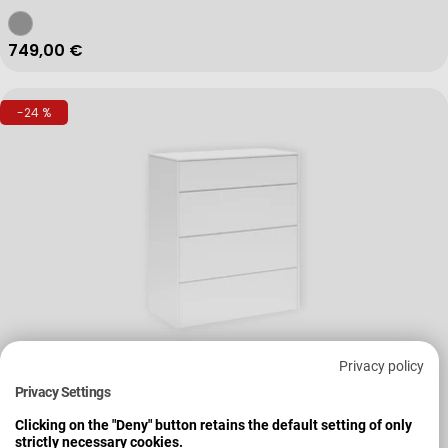
Regulärer Preis
749,00 €
-24 %
Verkäufer:
Set One By Musterring
Privacy policy
Kommode Riverside
Privacy Settings
Clicking on the "Deny" button retains the default setting of only
+ Weitere Varianten
strictly necessary cookies.