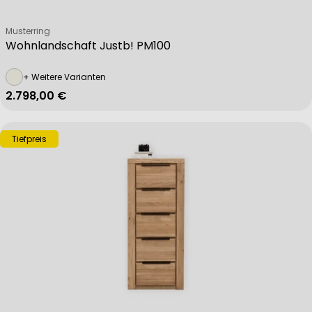
Verkäufer:
Musterring
Wohnlandschaft Justb! PM100
+ Weitere Varianten
Regulärer Preis
2.798,00 €
Tiefpreis