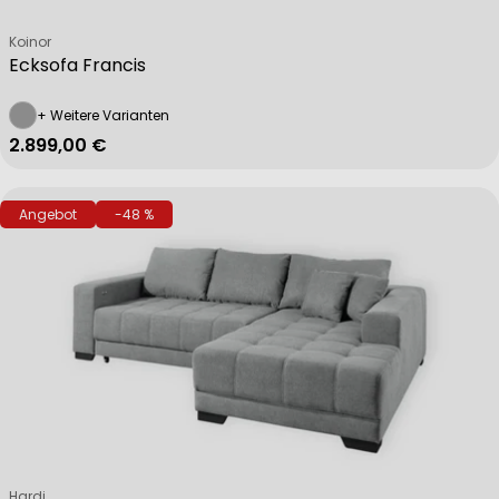
Verkäufer:
Koinor
Ecksofa Francis
+ Weitere Varianten
Regulärer Preis
2.899,00 €
Angebot
-48 %
Verkäufer:
Hardi