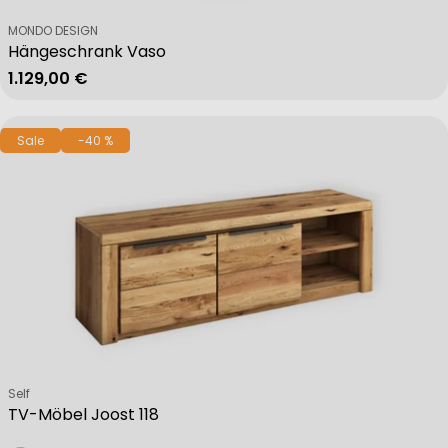
Verkäufer:
MONDO DESIGN
Hängeschrank Vaso
Regulärer Preis
1.129,00 €
Sale
-40 %
Verkäufer:
Self
TV-Möbel Joost 118