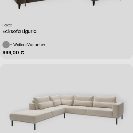
Verkäufer:
Fakta
Ecksofa Liguria
+ Weitere Varianten
Regulärer Preis
999,00 €