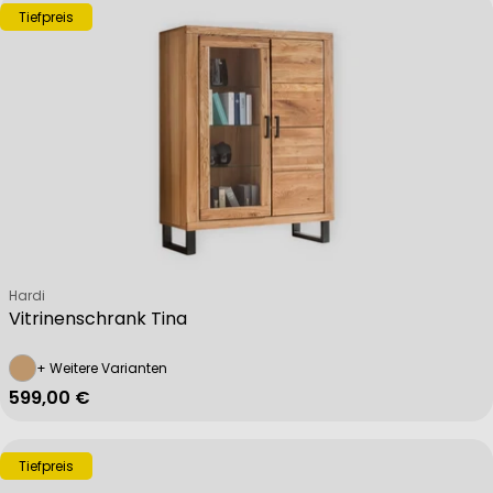
Tiefpreis
Verkäufer:
Hardi
Vitrinenschrank Tina
+ Weitere Varianten
Regulärer Preis
599,00 €
Tiefpreis