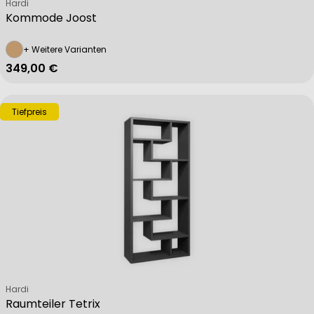
Verkäufer:
Hardi
Kommode Joost
+ Weitere Varianten
Regulärer Preis
349,00 €
Tiefpreis
Verkäufer:
Hardi
Raumteiler Tetrix