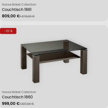
Verkäufer:
Hasse Möbel Collection
Couchtisch 1861
809,00 €
1.079,00 €
Verkaufspreis
Regulärer Preis
-25 %
Verkäufer:
Hasse Möbel Collection
Couchtisch 1860
999,00 €
1.337,00 €
Verkaufspreis
Regulärer Preis