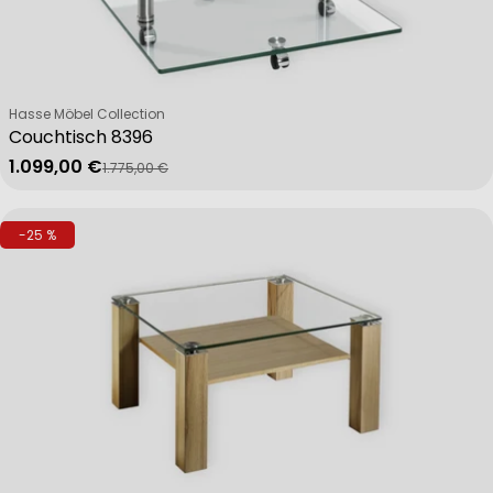
Verkäufer:
Hasse Möbel Collection
Couchtisch 8396
1.099,00 €
1.775,00 €
Verkaufspreis
Regulärer Preis
-25 %