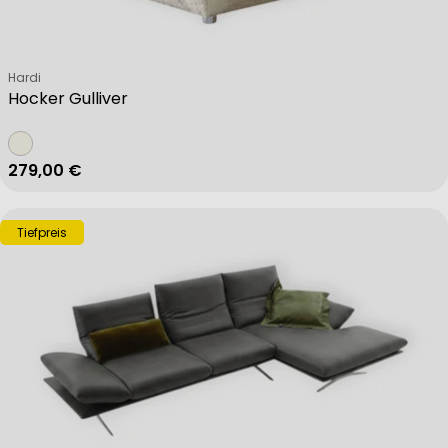
Verkäufer:
Hardi
Hocker Gulliver
Regulärer Preis
279,00 €
Tiefpreis