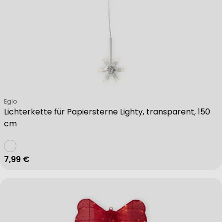
Verkäufer:
Eglo
Lichterkette für Papiersterne Lighty, transparent, 150
cm
Regulärer Preis
7,99 €