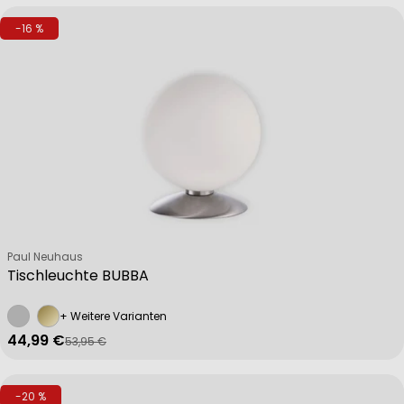
-16 %
Verkäufer:
Paul Neuhaus
Tischleuchte BUBBA
+ Weitere Varianten
44,99 €
53,95 €
Verkaufspreis
Regulärer Preis
-20 %