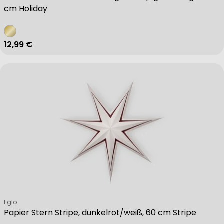
cm Holiday
Regulärer Preis
12,99 €
Verkäufer:
Eglo
Papier Stern Stripe, dunkelrot/weiß, 60 cm Stripe