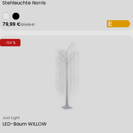
Stehleuchte Norris
79,99 €
101,99 €
Verkaufspreis
Regulärer Preis
-54 %
Verkäufer:
Just Light
LED-Baum WILLOW