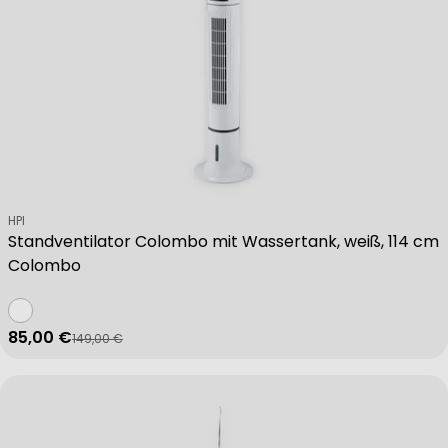
Verkäufer:
HPI
Standventilator Colombo mit Wassertank, weiß, 114 cm
Colombo
85,00 €
149,00 €
Verkaufspreis
Regulärer Preis