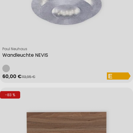
Verkäufer:
Paul Neuhaus
Wandleuchte NEVIS
60,00 €
113,95 €
Verkaufspreis
Regulärer Preis
-83 %