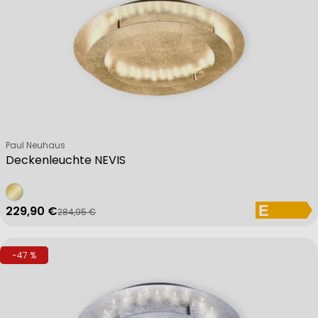
Verkäufer:
Paul Neuhaus
Deckenleuchte NEVIS
229,90 €
284,95 €
Verkaufspreis
Regulärer Preis
-47 %