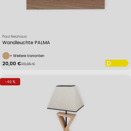
Verkäufer:
Paul Neuhaus
Wandleuchte PALMA
+ Weitere Varianten
20,00 €
119,95 €
Verkaufspreis
Regulärer Preis
-49 %