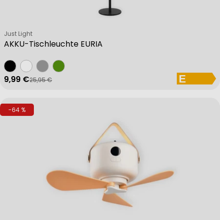
Verkäufer:
Just Light
AKKU-Tischleuchte EURIA
9,99 €
25,95 €
Verkaufspreis
Regulärer Preis
-64 %