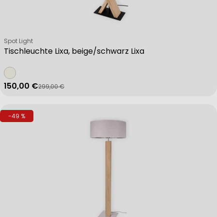
Verkäufer:
Spot Light
Tischleuchte Lixa, beige/schwarz Lixa
150,00 €
299,00 €
Verkaufspreis
Regulärer Preis
-49 %