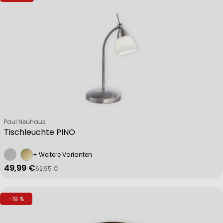
Verkäufer:
Paul Neuhaus
Tischleuchte PINO
+ Weitere Varianten
49,99 €
62,95 €
Verkaufspreis
Regulärer Preis
-19 %