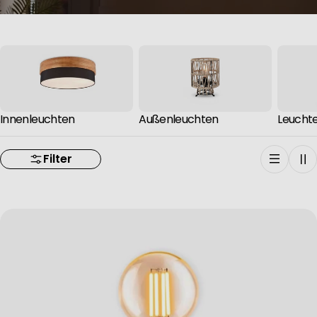
Innenleuchten
Außenleuchten
Leucht
Filter