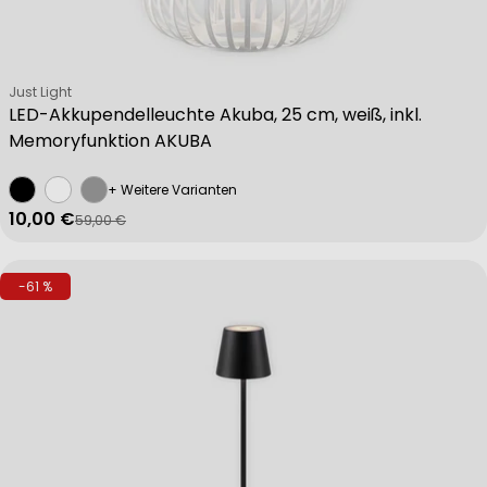
Verkäufer:
Just Light
LED-Akkupendelleuchte Akuba, 25 cm, weiß, inkl.
Memoryfunktion AKUBA
+ Weitere Varianten
10,00 €
59,00 €
Verkaufspreis
Regulärer Preis
-61 %