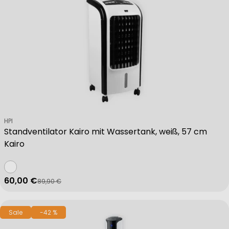
Verkäufer:
HPI
Standventilator Kairo mit Wassertank, weiß, 57 cm
Kairo
60,00 €
89,90 €
Verkaufspreis
Regulärer Preis
Sale
-42 %