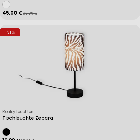
45,00 €
99,00 €
Verkaufspreis
Regulärer Preis
-31 %
Verkäufer:
Reality Leuchten
Tischleuchte Zebara