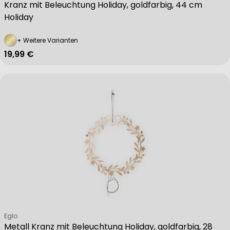
Kranz mit Beleuchtung Holiday, goldfarbig, 44 cm
Holiday
Identify devices based on information actively requested
+ Weitere Varianten
Regulärer Preis
19,99 €
Non-IAB processing purposes:
Necessary
Performance
Functional
Verkäufer:
Advertising
Eglo
Metall Kranz mit Beleuchtung Holiday, goldfarbig, 28