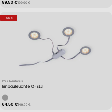
89,50 €
199,90 €
Verkaufspreis
Regulärer Preis
-56 %
Verkäufer:
Paul Neuhaus
Einbauleuchte Q-ELLI
64,50 €
149,90 €
Verkaufspreis
Regulärer Preis