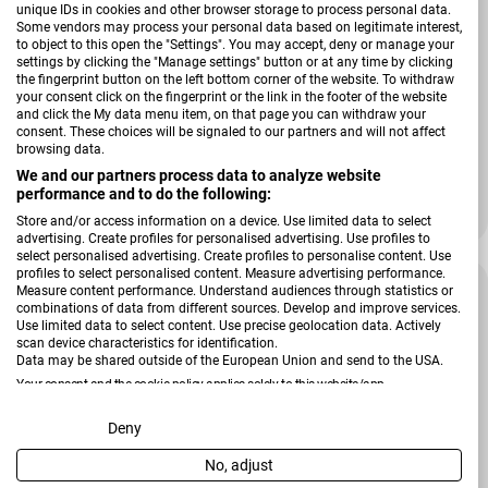
unique IDs in cookies and other browser storage to process personal data.
Some vendors may process your personal data based on legitimate interest,
to object to this open the "Settings". You may accept, deny or manage your
settings by clicking the "Manage settings" button or at any time by clicking
the fingerprint button on the left bottom corner of the website. To withdraw
your consent click on the fingerprint or the link in the footer of the website
and click the My data menu item, on that page you can withdraw your
Verkäufer:
Eglo
consent. These choices will be signaled to our partners and will not affect
Mistelzweig mit Beleuchtung, hellgrün, 35 cm
browsing data.
We and our partners process data to analyze website
performance and to do the following:
Regulärer Preis
8,99 €
Store and/or access information on a device. Use limited data to select
advertising. Create profiles for personalised advertising. Use profiles to
select personalised advertising. Create profiles to personalise content. Use
profiles to select personalised content. Measure advertising performance.
Measure content performance. Understand audiences through statistics or
combinations of data from different sources. Develop and improve services.
Use limited data to select content. Use precise geolocation data. Actively
scan device characteristics for identification.
Data may be shared outside of the European Union and send to the USA.
Your consent and the cookie policy applies solely to this website/app.
View Partner List (2 IAB Vendors)
Deny
No, adjust
We use your data for the following purposes: