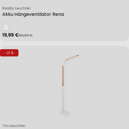
Verkäufer:
Reality Leuchten
Akku Hängeventilator Rena
19,99 €
56,99 €
Verkaufspreis
Regulärer Preis
-21 %
Verkäufer:
Trio Leuchten