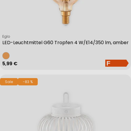
Verkäufer:
Eglo
LED-Leuchtmittel G60 Tropfen 4 W/E14/350 lm, amber
Regulärer Preis
5,99 €
Sale
-83 %