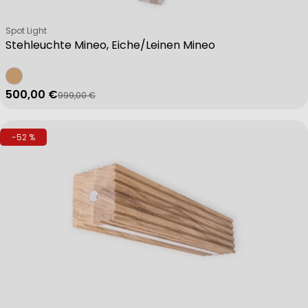
Verkäufer:
Spot Light
Stehleuchte Mineo, Eiche/Leinen Mineo
500,00 €
999,00 €
Verkaufspreis
Regulärer Preis
-52 %