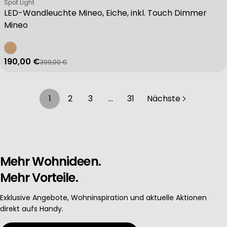
Verkäufer:
Spot Light
LED-Wandleuchte Mineo, Eiche, inkl. Touch Dimmer
Mineo
190,00 €
399,00 €
Verkaufspreis
Regulärer Preis
1
2
3
…
31
Nächste
Mehr Wohnideen.
Mehr Vorteile.
Exklusive Angebote, Wohninspiration und aktuelle Aktionen
direkt aufs Handy.