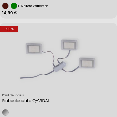
+ Weitere Varianten
Regulärer Preis
14,99 €
-55 %
Verkäufer:
Paul Neuhaus
Einbauleuchte Q-VIDAL