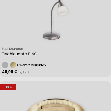
Verkäufer:
Paul Neuhaus
Tischleuchte PINO
+ Weitere Varianten
49,99 €
62,95 €
Verkaufspreis
Regulärer Preis
-19 %