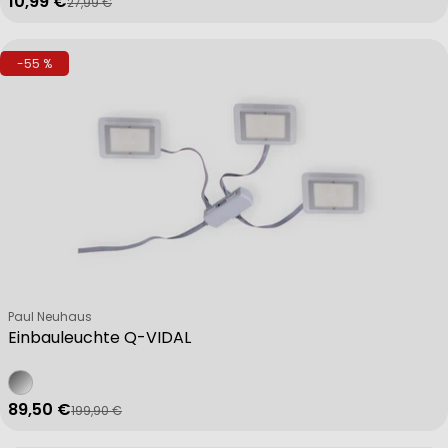
10,99 €
27,99 €
Verkaufspreis
Regulärer Preis
-55 %
Verkäufer:
Paul Neuhaus
Einbauleuchte Q-VIDAL
89,50 €
199,90 €
Verkaufspreis
Regulärer Preis