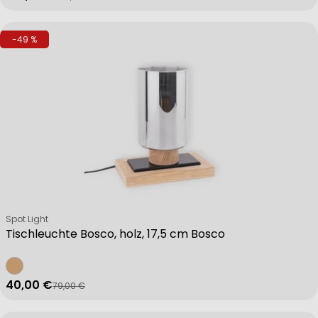
-49 %
Verkäufer:
Spot Light
Tischleuchte Bosco, holz, 17,5 cm Bosco
40,00 €
79,00 €
Verkaufspreis
Regulärer Preis