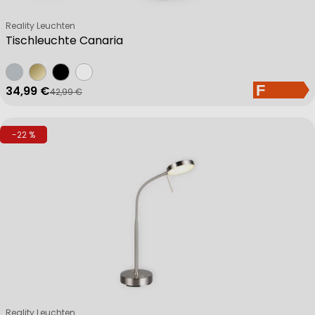
Verkäufer:
Reality Leuchten
Tischleuchte Canaria
34,99 €
42,99 €
Verkaufspreis
Regulärer Preis
-22 %
Verkäufer:
Reality Leuchten