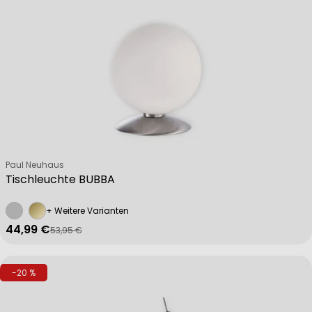
Verkäufer:
Paul Neuhaus
Tischleuchte BUBBA
+ Weitere Varianten
44,99 €
53,95 €
Verkaufspreis
Regulärer Preis
-20 %