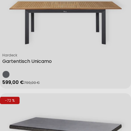
Verkäufer:
Hardeck
Gartentisch Unicamo
599,00 €
799,00 €
Verkaufspreis
Regulärer Preis
-72 %