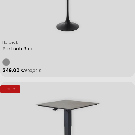
Verkäufer:
Hardeck
Bartisch Bari
249,00 €
699,00 €
Verkaufspreis
Regulärer Preis
-25 %