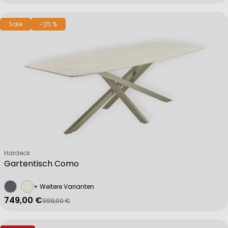
Sale
-25 %
Verkäufer:
Hardeck
Gartentisch Como
+ Weitere Varianten
749,00 €
999,00 €
Verkaufspreis
Regulärer Preis