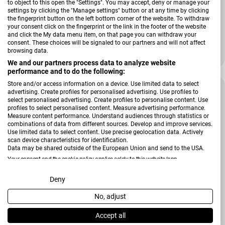
to object to this open the "Settings". You may accept, deny or manage your
Verkäufer:
Hardeck
settings by clicking the "Manage settings" button or at any time by clicking
the fingerprint button on the left bottom corner of the website. To withdraw
Ausziehtisch Vivera-Stone
your consent click on the fingerprint or the link in the footer of the website
and click the My data menu item, on that page you can withdraw your
consent. These choices will be signaled to our partners and will not affect
browsing data.
749,00 €
999,00 €
Verkaufspreis
Regulärer Preis
We and our partners process data to analyze website
performance and to do the following:
Store and/or access information on a device. Use limited data to select
-24 %
advertising. Create profiles for personalised advertising. Use profiles to
select personalised advertising. Create profiles to personalise content. Use
profiles to select personalised content. Measure advertising performance.
Measure content performance. Understand audiences through statistics or
combinations of data from different sources. Develop and improve services.
Use limited data to select content. Use precise geolocation data. Actively
scan device characteristics for identification.
Data may be shared outside of the European Union and send to the USA.
Your consent and the cookie policy applies solely to this website/app.
View Partner List (2 IAB Vendors)
Deny
No, adjust
We use your data for the following purposes:
IAB processing purposes:
Verkäufer:
Hardeck
Accept all