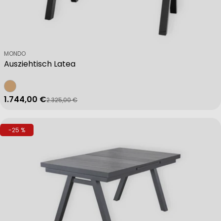
Verkäufer:
MONDO
Ausziehtisch Latea
1.744,00 €
2.325,00 €
Verkaufspreis
Regulärer Preis
-25 %