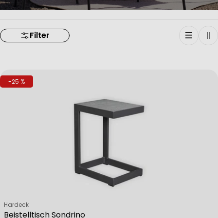
Filter
-25 %
Verkäufer:
Hardeck
Beistelltisch Sondrino