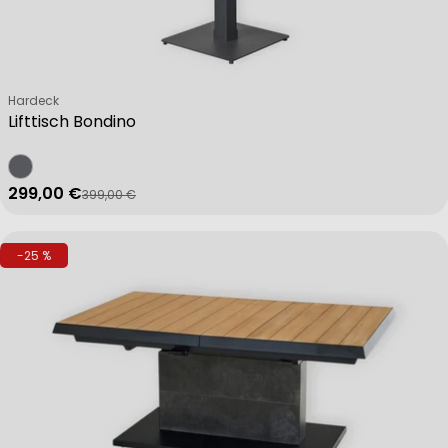
Verkäufer:
Hardeck
Lifttisch Bondino
299,00 €
399,00 €
Verkaufspreis
Regulärer Preis
-25 %