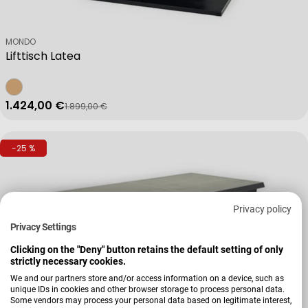
Verkäufer:
MONDO
Lifttisch Latea
1.424,00 €
1.899,00 €
Verkaufspreis
Regulärer Preis
-25 %
Privacy policy
Privacy Settings
Clicking on the "Deny" button retains the default setting of only
strictly necessary cookies.
We and our partners store and/or access information on a device, such as
unique IDs in cookies and other browser storage to process personal data.
Some vendors may process your personal data based on legitimate interest,