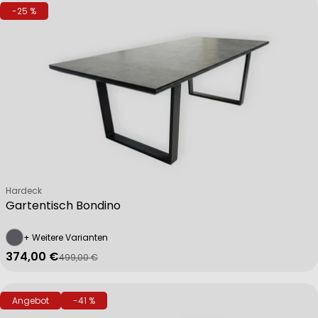
-25 %
Verkäufer:
Hardeck
Gartentisch Bondino
+ Weitere Varianten
374,00 €
499,00 €
Verkaufspreis
Regulärer Preis
Angebot
-41 %