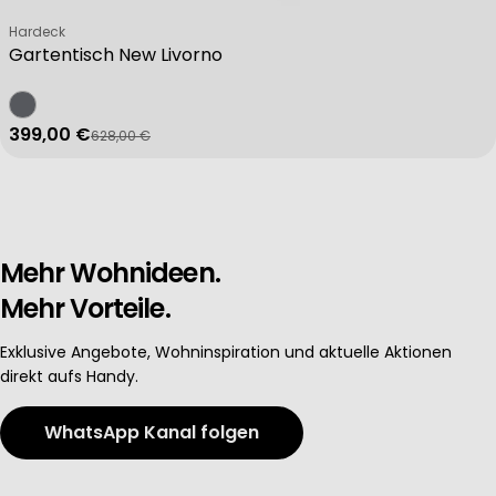
Verkäufer:
Hardeck
Gartentisch New Livorno
399,00 €
628,00 €
Verkaufspreis
Regulärer Preis
Mehr Wohnideen.
Mehr Vorteile.
Exklusive Angebote, Wohninspiration und aktuelle Aktionen
direkt aufs Handy.
WhatsApp Kanal folgen