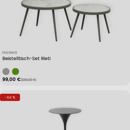
Verkäufer:
Hardeck
Beistelltisch-Set Rieti
99,00 €
239,00 €
Verkaufspreis
Regulärer Preis
-64 %