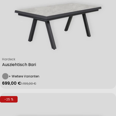
Verkäufer:
Hardeck
Ausziehtisch Bari
+ Weitere Varianten
699,00 €
1.199,00 €
Verkaufspreis
Regulärer Preis
-25 %