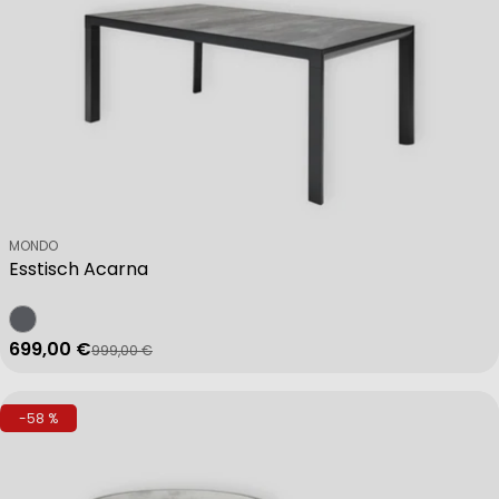
Verkäufer:
MONDO
Esstisch Acarna
699,00 €
999,00 €
Verkaufspreis
Regulärer Preis
-58 %