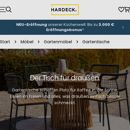
Zum
Inhalt
Wun
W
springen
NEU-Eröffnung
unserer Küchenwelt: Bis zu
3.000 €
Eröffnungsbonus
*
Start
Möbel
Gartenmöbel
Gartentische
Der Tisch für draußen.
Gartentische schaffen Platz für Kaffee in der Sonne,
Essen im Freien und alles, was draußen einfach besser
schmeckt.