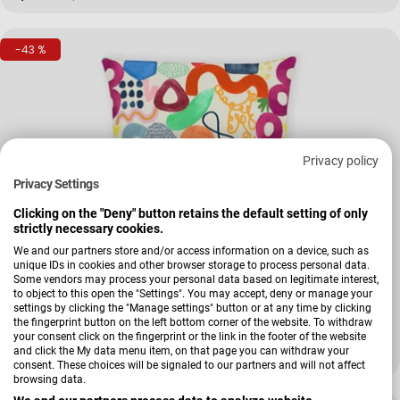
-43 %
Privacy policy
Privacy Settings
Clicking on the "Deny" button retains the default setting of only
strictly necessary cookies.
We and our partners store and/or access information on a device, such as
unique IDs in cookies and other browser storage to process personal data.
Verkäufer:
Apelt
Some vendors may process your personal data based on legitimate interest,
Kissenhülle 6757
to object to this open the "Settings". You may accept, deny or manage your
settings by clicking the "Manage settings" button or at any time by clicking
the fingerprint button on the left bottom corner of the website. To withdraw
+ Weitere Varianten
your consent click on the fingerprint or the link in the footer of the website
and click the My data menu item, on that page you can withdraw your
17,00 €
29,95 €
Verkaufspreis
Regulärer Preis
consent. These choices will be signaled to our partners and will not affect
browsing data.