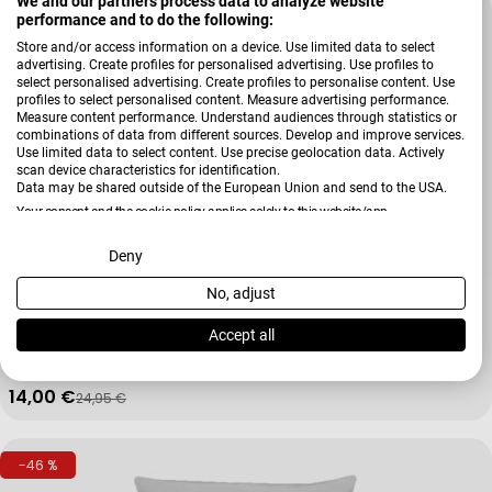
We and our partners process data to analyze website
-43 %
performance and to do the following:
Store and/or access information on a device. Use limited data to select
advertising. Create profiles for personalised advertising. Use profiles to
select personalised advertising. Create profiles to personalise content. Use
profiles to select personalised content. Measure advertising performance.
Measure content performance. Understand audiences through statistics or
combinations of data from different sources. Develop and improve services.
Use limited data to select content. Use precise geolocation data. Actively
scan device characteristics for identification.
Data may be shared outside of the European Union and send to the USA.
Your consent and the cookie policy applies solely to this website/app.
View Partner List (2 IAB Vendors)
Deny
No, adjust
Verkäufer:
Apelt
We use your data for the following purposes:
Kissenhülle 6754
IAB processing purposes:
Accept all
+ Weitere Varianten
Store and/or access information on a device
14,00 €
24,95 €
Verkaufspreis
Regulärer Preis
Use limited data to select advertising
-46 %