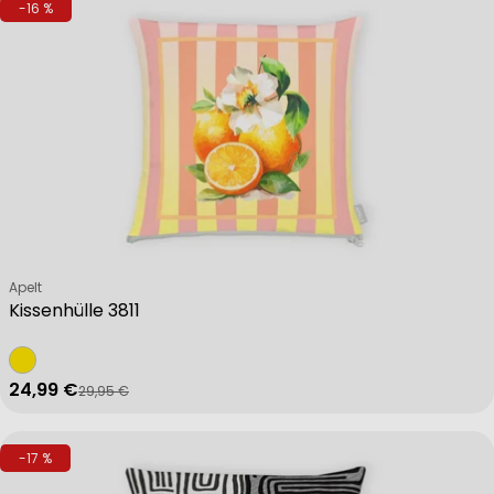
-16 %
Verkäufer:
Apelt
Kissenhülle 3811
24,99 €
29,95 €
Verkaufspreis
Regulärer Preis
-17 %