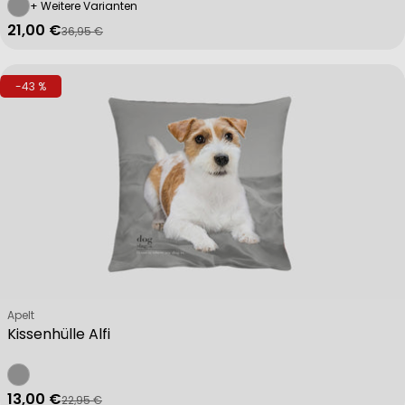
+ Weitere Varianten
21,00 €
36,95 €
Verkaufspreis
Regulärer Preis
-43 %
Verkäufer:
Apelt
Kissenhülle Alfi
13,00 €
22,95 €
Verkaufspreis
Regulärer Preis