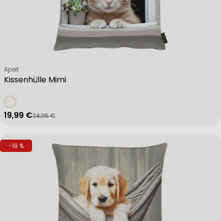
Verkäufer:
Apelt
Kissenhülle Mimi
19,99 €
24,95 €
Verkaufspreis
Regulärer Preis
-19 %