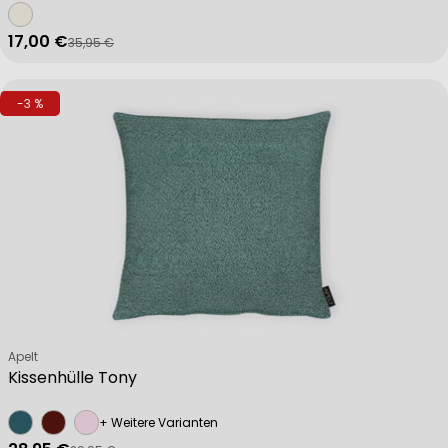
17,00 €
35,95 €
Verkaufspreis
Regulärer Preis
-3 %
Verkäufer:
Apelt
Kissenhülle Tony
+ Weitere Varianten