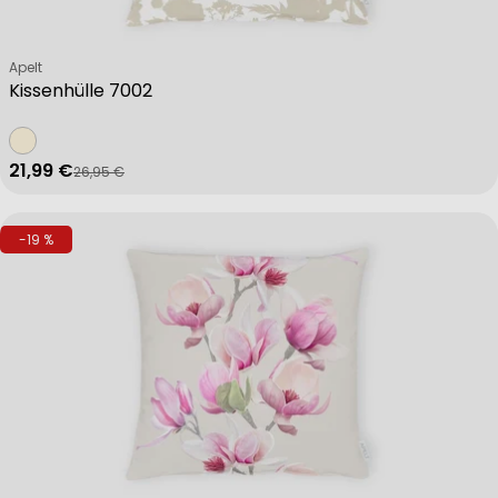
Verkäufer:
Apelt
Kissenhülle 7002
21,99 €
26,95 €
Verkaufspreis
Regulärer Preis
-19 %