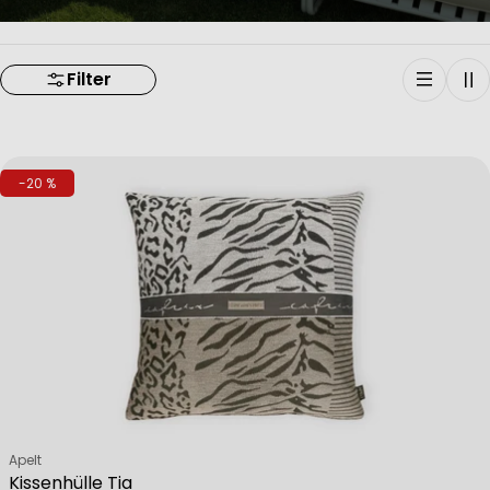
Filter
-20 %
Verkäufer:
Apelt
Kissenhülle Tia