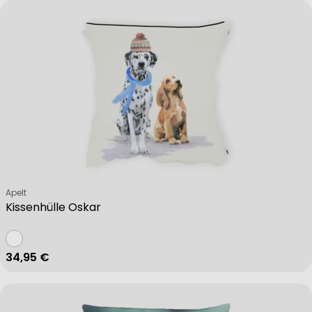
Verkäufer:
Apelt
Kissenhülle Oskar
Regulärer Preis
34,95 €