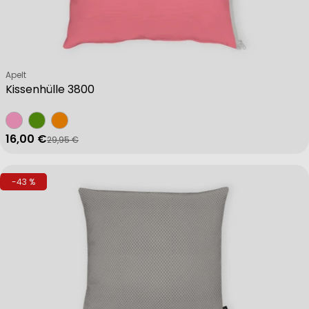
Verkäufer:
Apelt
Kissenhülle 3800
16,00 €
29,95 €
Verkaufspreis
Regulärer Preis
-43 %