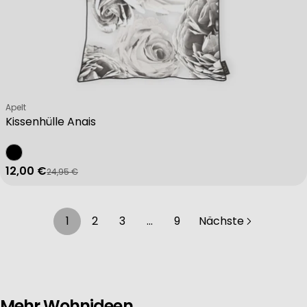
Verkäufer:
Apelt
Kissenhülle Anais
12,00 €
24,95 €
Verkaufspreis
Regulärer Preis
1
2
3
…
9
Nächste
Mehr Wohnideen.