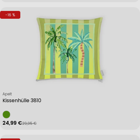
-16 %
Verkäufer:
Apelt
Kissenhülle 3810
24,99 €
29,95 €
Verkaufspreis
Regulärer Preis