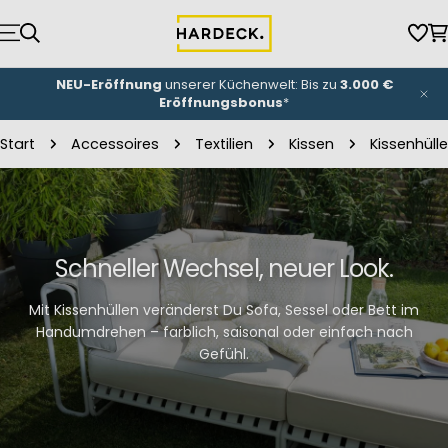
Zum
Inhalt
Wun
W
springen
Bereit für ein Wohn-Upgrade? Jetzt
persönliche
Beratung
buchen.
Start
Accessoires
Textilien
Kissen
Kissenhülle
Schneller Wechsel, neuer Look.
Mit Kissenhüllen veränderst Du Sofa, Sessel oder Bett im
Handumdrehen – farblich, saisonal oder einfach nach
Gefühl.