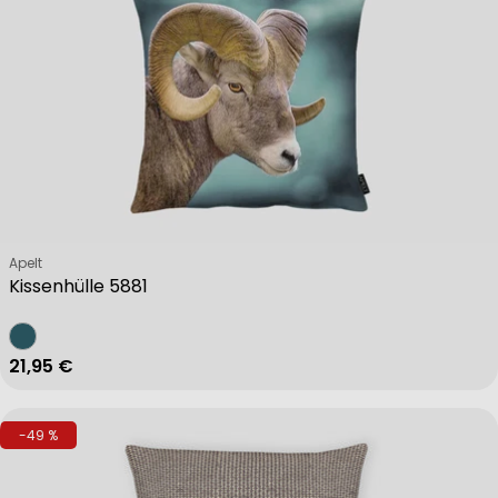
Verkäufer:
Apelt
Kissenhülle 5881
Regulärer Preis
21,95 €
-49 %