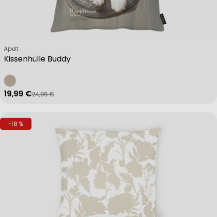
Verkäufer:
Apelt
Kissenhülle Buddy
19,99 €
24,95 €
Verkaufspreis
Regulärer Preis
-18 %