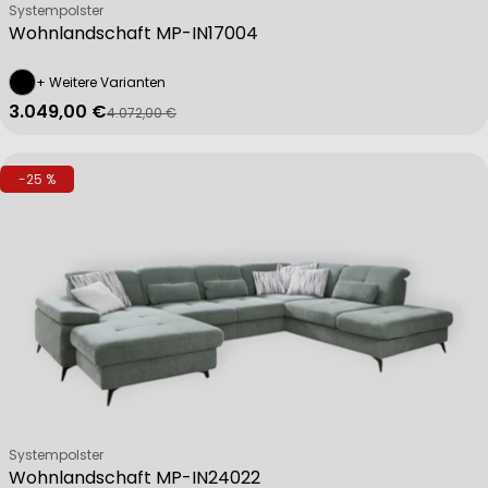
Verkäufer:
Systempolster
Wohnlandschaft MP-IN17004
+ Weitere Varianten
3.049,00 €
4.072,00 €
Verkaufspreis
Regulärer Preis
-25 %
Verkäufer:
Systempolster
Wohnlandschaft MP-IN24022