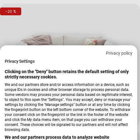
-20 %
Privacy policy
Privacy Settings
Clicking on the "Deny" button retains the default setting of only
strictly necessary cookies.
We and our partners store and/or access information on a device, such as
Verkäufer:
unique IDs in cookies and other browser storage to process personal data.
Musterring
Some vendors may process your personal data based on legitimate interest,
Wohnlandschaft MR Lucia
to object to this open the "Settings". You may accept, deny or manage your
settings by clicking the "Manage settings" button or at any time by clicking
the fingerprint button on the left bottom corner of the website. To withdraw
+ Weitere Varianten
your consent click on the fingerprint or the link in the footer of the website
1.999,00 €
UVP
2.523,00 €
Verkaufspreis
Regulärer Preis
and click the My data menu item, on that page you can withdraw your
consent. These choices will be signaled to our partners and will not affect
browsing data.
We and our partners process data to analyze website
-24 %