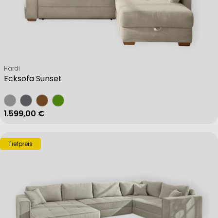
Verkäufer:
Hardi
Ecksofa Sunset
Regulärer Preis
1.599,00 €
Tiefpreis