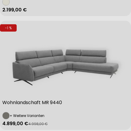
Regulärer Preis
2.199,00 €
-1 %
Wohnlandschaft MR 9440
+ Weitere Varianten
4.899,00 €
4.998,00 €
Verkaufspreis
Regulärer Preis