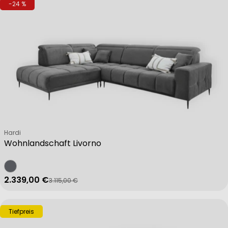
-24 %
Verkäufer:
Hardi
Wohnlandschaft Livorno
2.339,00 €
3.115,00 €
Verkaufspreis
Regulärer Preis
Tiefpreis