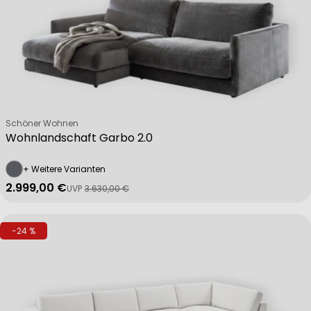
Verkäufer:
Schöner Wohnen
Wohnlandschaft Garbo 2.0
+ Weitere Varianten
2.999,00 €
UVP
3.630,00 €
Verkaufspreis
Regulärer Preis
-24 %