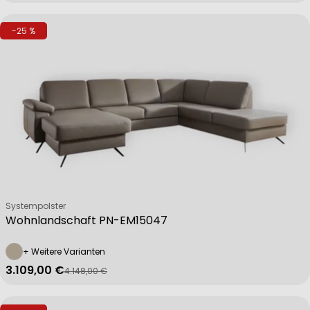
-25 %
Verkäufer:
Systempolster
Wohnlandschaft PN-EM15047
+ Weitere Varianten
3.109,00 €
4.148,00 €
Verkaufspreis
Regulärer Preis