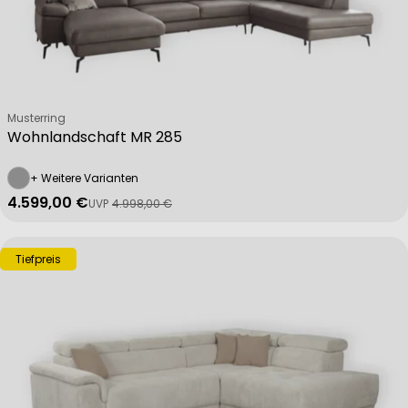
Necessary
Performance
Verkäufer:
Musterring
Wohnlandschaft MR 285
Functional
+ Weitere Varianten
4.599,00 €
UVP
4.998,00 €
Verkaufspreis
Regulärer Preis
Advertising
Tiefpreis