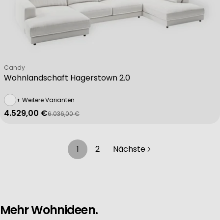
Verkäufer:
Candy
Wohnlandschaft Hagerstown 2.0
+ Weitere Varianten
4.529,00 €
6.036,00 €
Verkaufspreis
Regulärer Preis
1
2
Nächste
Mehr Wohnideen.