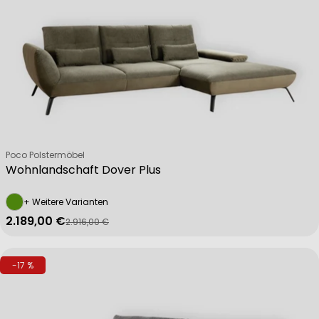
Verkäufer:
Poco Polstermöbel
Wohnlandschaft Dover Plus
+ Weitere Varianten
2.189,00 €
2.916,00 €
Verkaufspreis
Regulärer Preis
-17 %