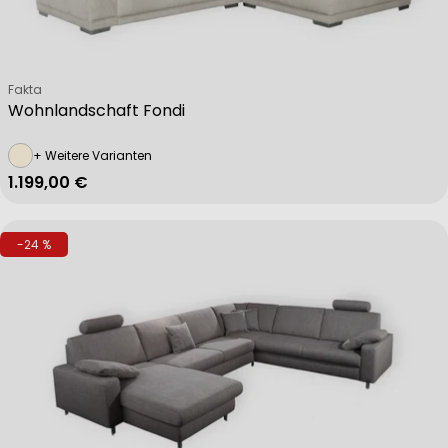
Verkäufer:
Fakta
Wohnlandschaft Fondi
+ Weitere Varianten
Regulärer Preis
1.199,00 €
-24 %