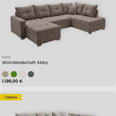
Verkäufer:
Hardi
Wohnlandschaft Abby
Regulärer Preis
1.199,00 €
Tiefpreis