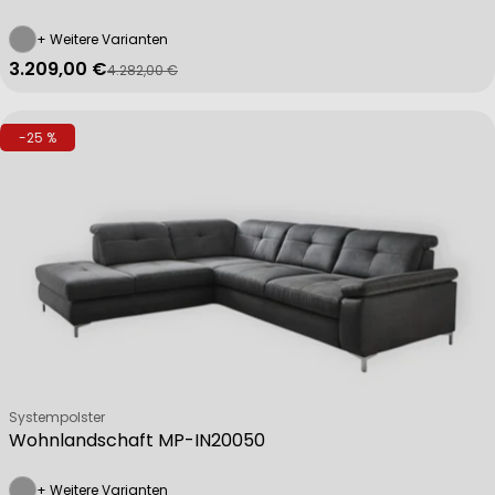
+ Weitere Varianten
3.209,00 €
4.282,00 €
Verkaufspreis
Regulärer Preis
-25 %
Verkäufer:
Systempolster
Wohnlandschaft MP-IN20050
+ Weitere Varianten