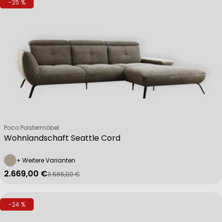
-25 %
Verkäufer:
Poco Polstermöbel
Wohnlandschaft Seattle Cord
+ Weitere Varianten
2.669,00 €
3.565,00 €
Verkaufspreis
Regulärer Preis
-24 %