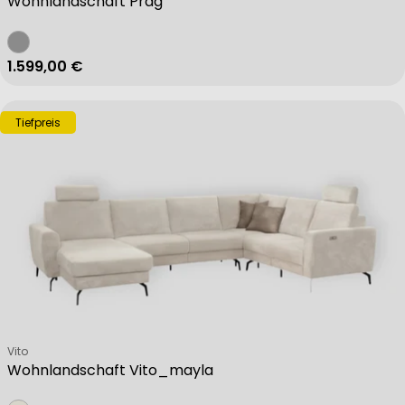
Wohnlandschaft Prag
Regulärer Preis
1.599,00 €
Tiefpreis
Verkäufer:
Vito
Wohnlandschaft Vito_mayla