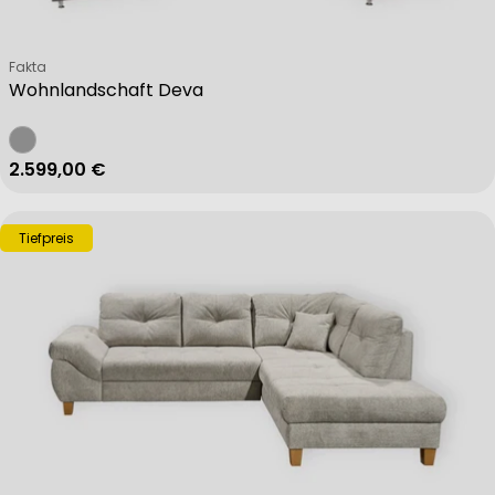
Verkäufer:
Fakta
Wohnlandschaft Deva
Regulärer Preis
2.599,00 €
Tiefpreis