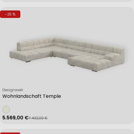
-25 %
Verkäufer:
Designwerk
Wohnlandschaft Temple
5.569,00 €
7.432,00 €
Verkaufspreis
Regulärer Preis