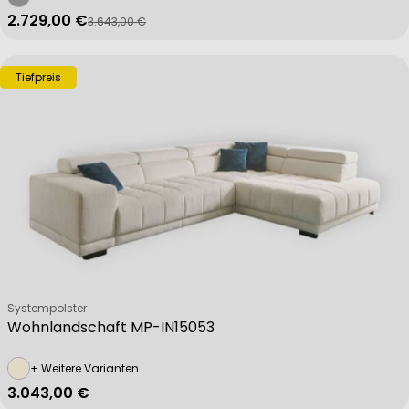
2.729,00 €
3.643,00 €
Verkaufspreis
Regulärer Preis
Tiefpreis
Verkäufer:
Systempolster
Wohnlandschaft MP-IN15053
+ Weitere Varianten
Regulärer Preis
3.043,00 €