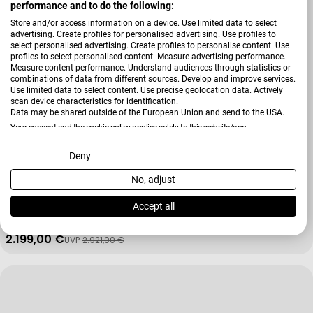
performance and to do the following:
Store and/or access information on a device. Use limited data to select
advertising. Create profiles for personalised advertising. Use profiles to
select personalised advertising. Create profiles to personalise content. Use
profiles to select personalised content. Measure advertising performance.
Measure content performance. Understand audiences through statistics or
combinations of data from different sources. Develop and improve services.
Use limited data to select content. Use precise geolocation data. Actively
scan device characteristics for identification.
Data may be shared outside of the European Union and send to the USA.
Your consent and the cookie policy applies solely to this website/app.
View Partner List (2 IAB Vendors)
Deny
Verkäufer:
Musterring
No, adjust
We use your data for the following purposes:
Wohnlandschaft Justb! PM200
IAB processing purposes:
Accept all
+ Weitere Varianten
Store and/or access information on a device
2.199,00 €
UVP
2.921,00 €
Verkaufspreis
Regulärer Preis
Use limited data to select advertising