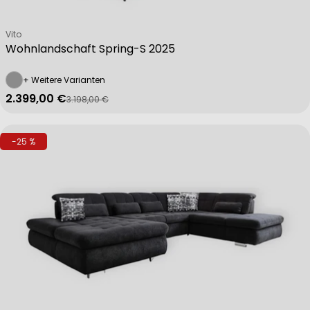
Verkäufer:
Vito
Wohnlandschaft Spring-S 2025
+ Weitere Varianten
2.399,00 €
3.198,00 €
Verkaufspreis
Regulärer Preis
-25 %