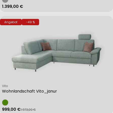
Regulärer Preis
1.399,00 €
Angebot
-49 %
Verkäufer:
Vito
Wohnlandschaft Vito_janur
999,00 €
1.973,00 €
Verkaufspreis
Regulärer Preis