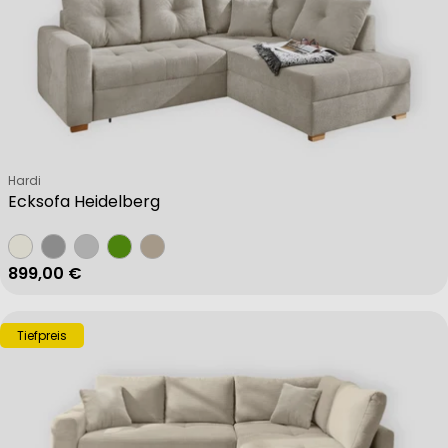
Verkäufer:
Hardi
Ecksofa Heidelberg
Regulärer Preis
899,00 €
Tiefpreis