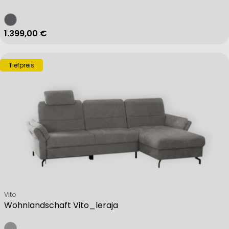
Regulärer Preis
1.399,00 €
Tiefpreis
Verkäufer:
Vito
Wohnlandschaft Vito_leraja