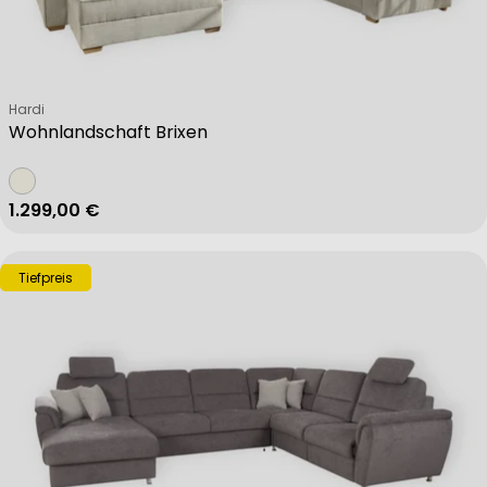
Verkäufer:
Hardi
Wohnlandschaft Brixen
Regulärer Preis
1.299,00 €
Tiefpreis