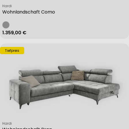
Verkäufer:
Hardi
Wohnlandschaft Como
Regulärer Preis
1.359,00 €
Tiefpreis
Verkäufer:
Hardi