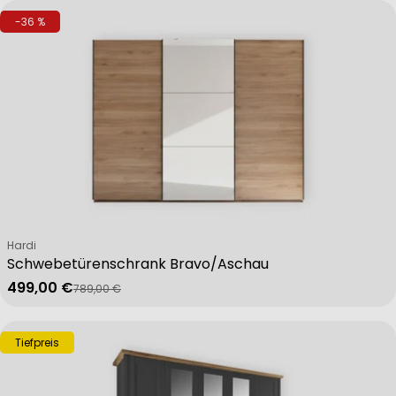
-36 %
Verkäufer:
Hardi
Schwebetürenschrank Bravo/Aschau
499,00 €
789,00 €
Verkaufspreis
Regulärer Preis
Tiefpreis