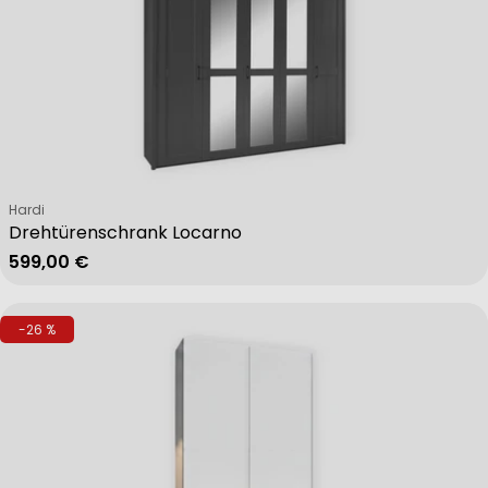
Verkäufer:
Hardi
Drehtürenschrank Locarno
Regulärer Preis
599,00 €
-26 %