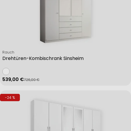
Verkäufer:
Rauch
Drehtüren-Kombischrank Sinsheim
539,00 €
726,00 €
Verkaufspreis
Regulärer Preis
-24 %