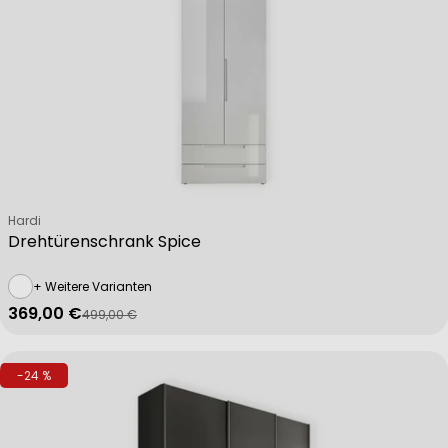
Verkäufer:
Hardi
Drehtürenschrank Spice
+ Weitere Varianten
369,00 €
499,00 €
Verkaufspreis
Regulärer Preis
-24 %