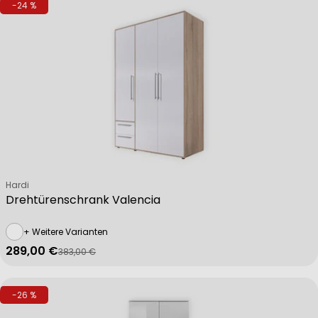
-24 %
Verkäufer:
Hardi
Drehtürenschrank Valencia
+ Weitere Varianten
289,00 €
383,00 €
Verkaufspreis
Regulärer Preis
-26 %