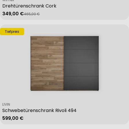
Drehtürenschrank Cork
349,00 €
465,00 €
Verkaufspreis
Regulärer Preis
Tiefpreis
Verkäufer:
LIVIN
Schwebetürenschrank Rivoli 494
Regulärer Preis
599,00 €