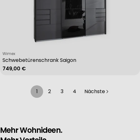
Verkäufer:
Wimex
Schwebetürenschrank Saigon
Regulärer Preis
749,00 €
1
2
3
4
Nächste
Mehr Wohnideen.