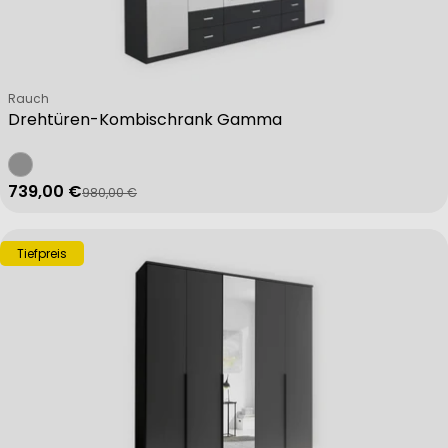
Verkäufer:
Rauch
Drehtüren-Kombischrank Gamma
739,00 €
980,00 €
Verkaufspreis
Regulärer Preis
Tiefpreis