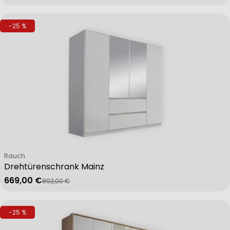
Advertising
-25 %
Verkäufer:
Rauch
Drehtürenschrank Mainz
669,00 €
892,00 €
Verkaufspreis
Regulärer Preis
-25 %