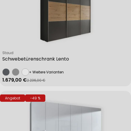
Verkäufer:
Staud
Schwebetürenschrank Lento
+ Weitere Varianten
1.679,00 €
2.236,00 €
Verkaufspreis
Regulärer Preis
Angebot
-49 %