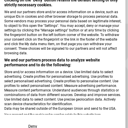
strictly necessary cookies.
We and our partners store and/or access information on a device, such as
unique IDs in cookies and other browser storage to process personal data.
Some vendors may process your personal data based on legitimate interest,
to object to this open the "Settings". You may accept, deny or manage your
Verkäufer:
Rauch
settings by clicking the "Manage settings" button or at any time by clicking
Schwebetürenschrank Kulmbach A
the fingerprint button on the left bottom corner of the website. To withdraw
your consent click on the fingerprint or the link in the footer of the website
and click the My data menu item, on that page you can withdraw your
+ Weitere Varianten
consent. These choices will be signaled to our partners and will not affect
browsing data.
1.470,00 €
1.956,00 €
Verkaufspreis
Regulärer Preis
We and our partners process data to analyze website
performance and to do the following:
Store and/or access information on a device. Use limited data to select
-40 %
advertising. Create profiles for personalised advertising. Use profiles to
select personalised advertising. Create profiles to personalise content. Use
profiles to select personalised content. Measure advertising performance.
Measure content performance. Understand audiences through statistics or
combinations of data from different sources. Develop and improve services.
Use limited data to select content. Use precise geolocation data. Actively
scan device characteristics for identification.
Data may be shared outside of the European Union and send to the USA.
Your consent and the cookie policy applies solely to this website/app.
View Partner List (2 IAB Vendors)
Deny