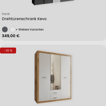
Verkäufer:
Hardi
Drehtürenschrank Kevo
+ Weitere Varianten
Regulärer Preis
349,00 €
-25 %