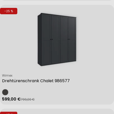
-25 %
Verkäufer:
Wimex
Drehtürenschrank Chalet 986577
599,00 €
799,00 €
Verkaufspreis
Regulärer Preis