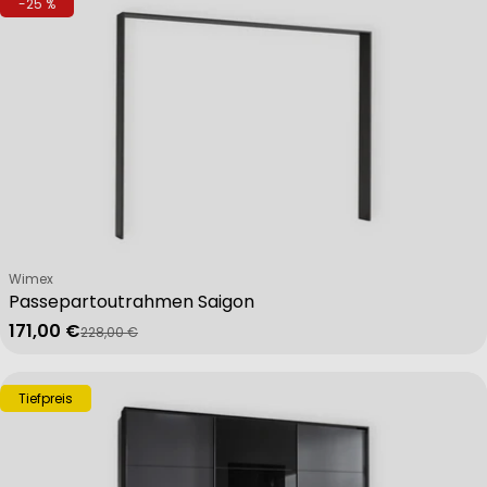
-25 %
Verkäufer:
Wimex
Passepartoutrahmen Saigon
171,00 €
228,00 €
Verkaufspreis
Regulärer Preis
Tiefpreis