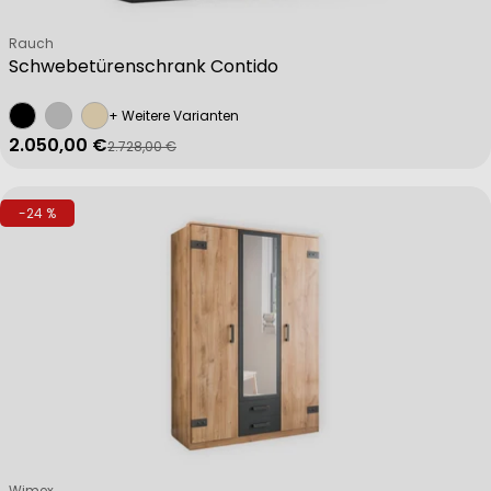
Verkäufer:
Rauch
Schwebetürenschrank Contido
+ Weitere Varianten
2.050,00 €
2.728,00 €
Verkaufspreis
Regulärer Preis
-24 %
Verkäufer:
Wimex