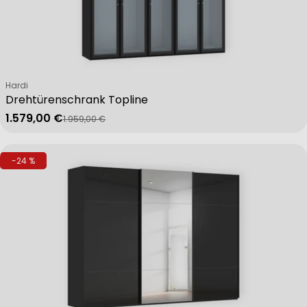
Verkäufer:
Hardi
Drehtürenschrank Topline
1.579,00 €
1.959,00 €
Verkaufspreis
Regulärer Preis
-24 %