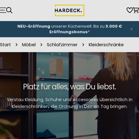
Zum
Inhalt
Wun
W
springen
NEU-Eröffnung
unserer Küchenwelt: Bis zu
3.000 €
Eröffnungsbonus
*
Start
Möbel
Schlafzimmer
Kleiderschränke
Platz für alles, was Du liebst.
Verstau Kleidung, Schuhe und Accessoires übersichtlich in
Kleiderschränken, die Ordnung in Deinen Tag bringen.