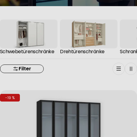
Schwebetürenschränke
Drehtürenschränke
Schran
Filter
-19 %