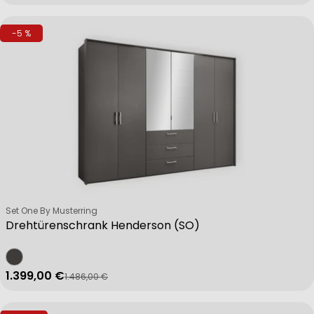
-5 %
Verkäufer:
Set One By Musterring
Drehtürenschrank Henderson (SO)
1.399,00 €
1.486,00 €
Verkaufspreis
Regulärer Preis