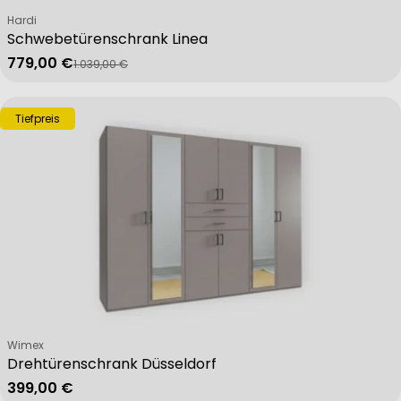
Verkäufer:
Hardi
Schwebetürenschrank Linea
779,00 €
1.039,00 €
Verkaufspreis
Regulärer Preis
Tiefpreis
Verkäufer:
Wimex
Drehtürenschrank Düsseldorf
Regulärer Preis
399,00 €