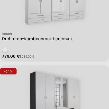
Verkäufer:
Rauch
Drehtüren-Kombischrank Hersbruck
779,00 €
1.034,00 €
Verkaufspreis
Regulärer Preis
-24 %