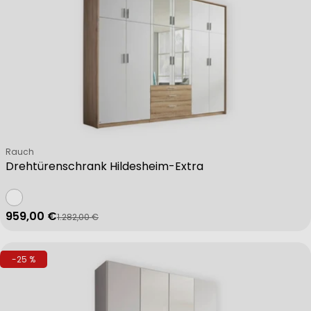
Verkäufer:
Rauch
Drehtürenschrank Hildesheim-Extra
959,00 €
1.282,00 €
Verkaufspreis
Regulärer Preis
-25 %