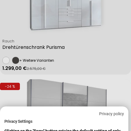
Verkäufer:
Rauch
Drehtürenschrank Purisma
+ Weitere Varianten
1.299,00 €
2.575,00 €
Verkaufspreis
Regulärer Preis
-24 %
Privacy policy
Privacy Settings
Clicking on the "Deny" button retains the default setting of only