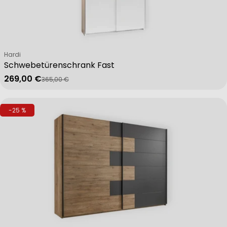
Verkäufer:
Hardi
Schwebetürenschrank Fast
269,00 €
365,00 €
Verkaufspreis
Regulärer Preis
-25 %