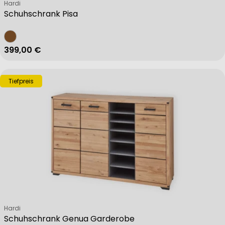
Verkäufer:
Hardi
Schuhschrank Pisa
Regulärer Preis
399,00 €
Tiefpreis
Verkäufer:
Hardi
Schuhschrank Genua Garderobe