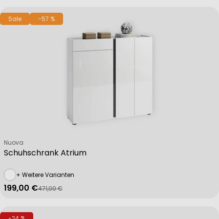
Sale
-57 %
Verkäufer:
Nuova
Schuhschrank Atrium
+ Weitere Varianten
199,00 €
471,00 €
Verkaufspreis
Regulärer Preis
-24 %