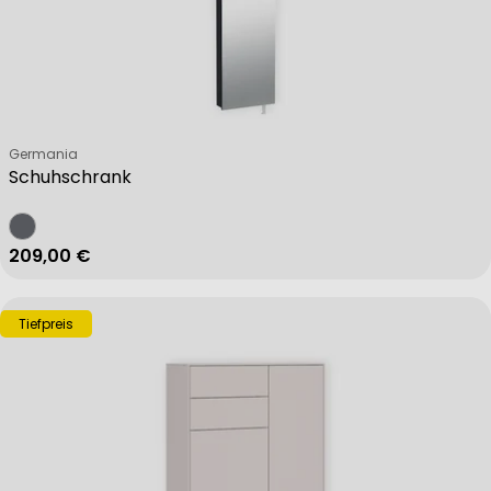
Verkäufer:
Germania
Schuhschrank
Regulärer Preis
209,00 €
Tiefpreis