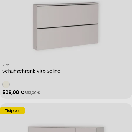
Verkäufer:
Vito
Schuhschrank Vito Solino
509,00 €
683,00 €
Verkaufspreis
Regulärer Preis
Tiefpreis