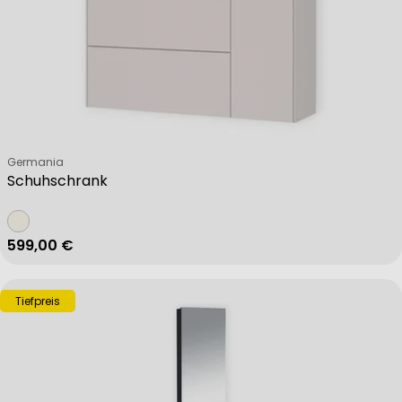
Verkäufer:
Germania
Schuhschrank
Regulärer Preis
599,00 €
Tiefpreis