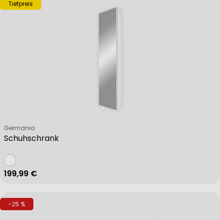
Tiefpreis
Verkäufer:
Germania
Schuhschrank
Regulärer Preis
199,99 €
-25 %