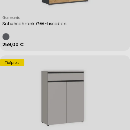
Verkäufer:
Germania
Schuhschrank GW-Lissabon
Regulärer Preis
259,00 €
Tiefpreis