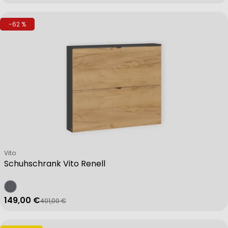
-62 %
Verkäufer:
Vito
Schuhschrank Vito Renell
149,00 €
401,00 €
Verkaufspreis
Regulärer Preis