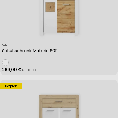
Verkäufer:
Vito
Schuhschrank Materio 6011
269,00 €
435,00 €
Verkaufspreis
Regulärer Preis
Tiefpreis