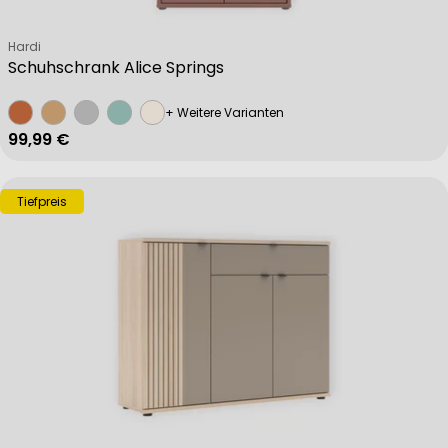
Verkäufer:
Hardi
Schuhschrank Alice Springs
+ Weitere Varianten
Regulärer Preis
99,99 €
Tiefpreis