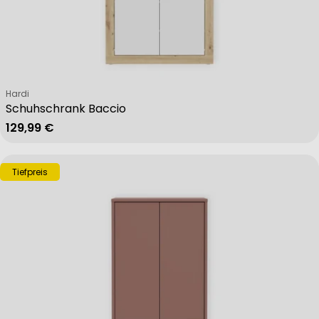
Verkäufer:
Hardi
Schuhschrank Baccio
Regulärer Preis
129,99 €
Tiefpreis