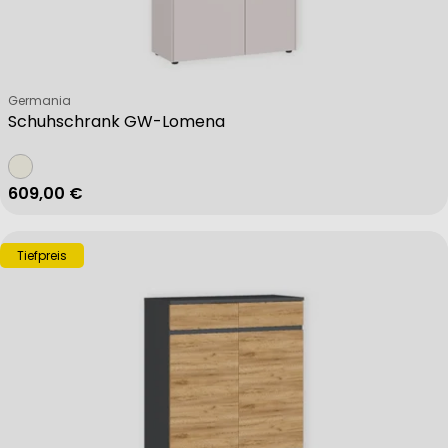
Verkäufer:
Germania
Schuhschrank GW-Lomena
Regulärer Preis
609,00 €
Tiefpreis