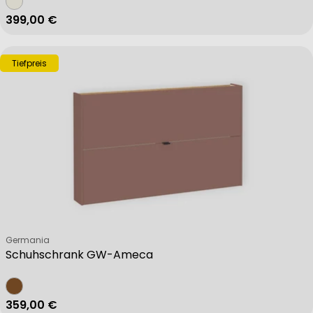
Regulärer Preis
399,00 €
Tiefpreis
Verkäufer:
Germania
Schuhschrank GW-Ameca
Regulärer Preis
359,00 €