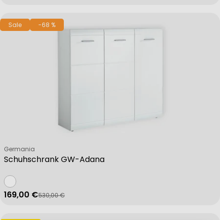
Sale
-68 %
Verkäufer:
Germania
Schuhschrank GW-Adana
169,00 €
530,00 €
Verkaufspreis
Regulärer Preis