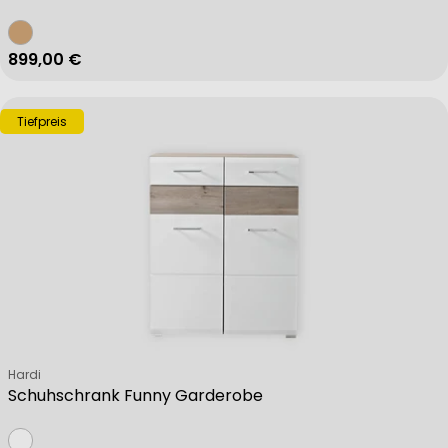
Regulärer Preis
899,00 €
Tiefpreis
Verkäufer:
Hardi
Schuhschrank Funny Garderobe