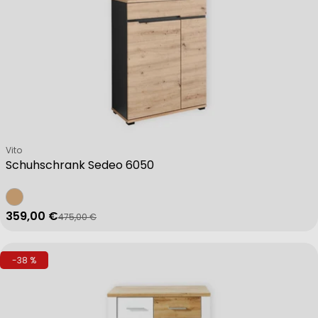
Verkäufer:
Vito
Schuhschrank Sedeo 6050
359,00 €
475,00 €
Verkaufspreis
Regulärer Preis
-38 %