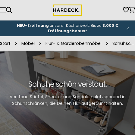
Zum
Inhalt
Wun
W
springen
NEU-Eröffnung
unserer Küchenwelt: Bis zu
3.000 €
Eröffnungsbonus
*
Start
Möbel
Flur- & Garderobenmöbel
Schuhschränke
Schuhe schön verstaut.
Verstaue Stiefel, Sneaker und Sandalen platzsparend in
Schuhschränken, die Deinen Flur aufgeräumt halten.