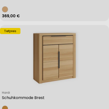
Regulärer Preis
369,00 €
Tiefpreis
Verkäufer:
Hardi
Schuhkommode Brest