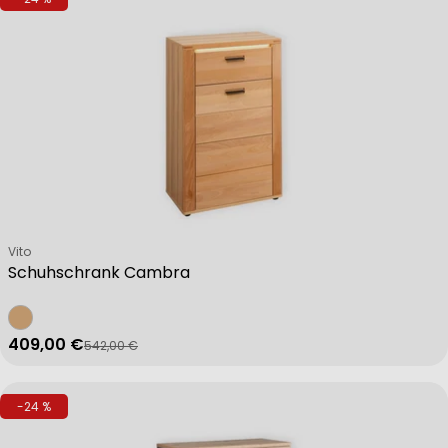
Verkäufer:
Vito
Schuhschrank Cambra
409,00 €
542,00 €
Verkaufspreis
Regulärer Preis
-24 %