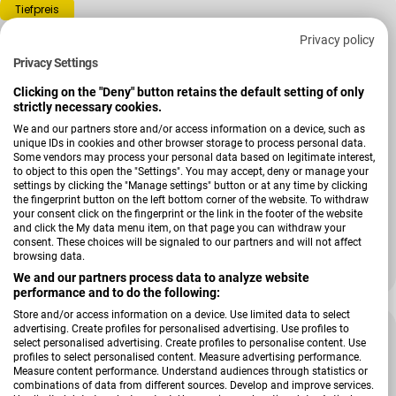
Tiefpreis
Privacy policy
Privacy Settings
Clicking on the "Deny" button retains the default setting of only
strictly necessary cookies.
We and our partners store and/or access information on a device, such as
unique IDs in cookies and other browser storage to process personal data.
Some vendors may process your personal data based on legitimate interest,
to object to this open the "Settings". You may accept, deny or manage your
settings by clicking the "Manage settings" button or at any time by clicking
the fingerprint button on the left bottom corner of the website. To withdraw
your consent click on the fingerprint or the link in the footer of the website
and click the My data menu item, on that page you can withdraw your
Verkäufer:
Bega Consult
consent. These choices will be signaled to our partners and will not affect
Schuhschrank Romance
browsing data.
Regulärer Preis
149,99 €
We and our partners process data to analyze website
performance and to do the following:
Store and/or access information on a device. Use limited data to select
advertising. Create profiles for personalised advertising. Use profiles to
-25 %
select personalised advertising. Create profiles to personalise content. Use
profiles to select personalised content. Measure advertising performance.
Measure content performance. Understand audiences through statistics or
combinations of data from different sources. Develop and improve services.