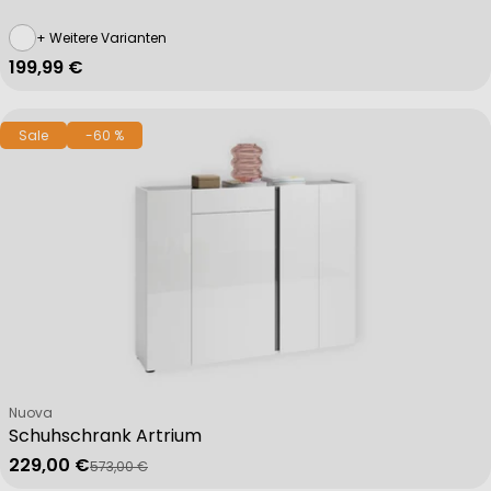
+ Weitere Varianten
Functional
Regulärer Preis
199,99 €
Sale
-60 %
Advertising
Verkäufer:
Nuova
Schuhschrank Artrium
229,00 €
573,00 €
Verkaufspreis
Regulärer Preis