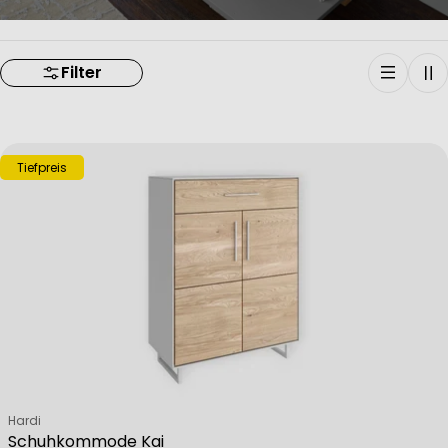
Filter
Tiefpreis
Verkäufer:
Hardi
Schuhkommode Kai