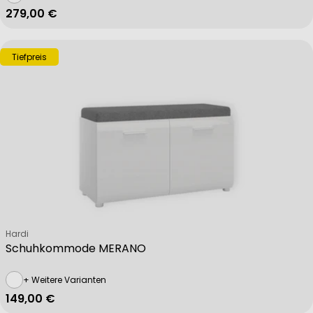
Regulärer Preis
279,00 €
Tiefpreis
Verkäufer:
Hardi
Schuhkommode MERANO
+ Weitere Varianten
Regulärer Preis
149,00 €