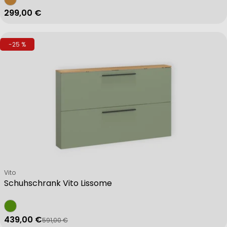
Regulärer Preis
299,00 €
-25 %
Verkäufer:
Vito
Schuhschrank Vito Lissome
439,00 €
591,00 €
Verkaufspreis
Regulärer Preis