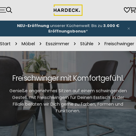
Zum
Inhalt
Wun
W
springen
NEU-Eröffnung
unserer Küchenwelt: Bis zu
3.000 €
Eröffnungsbonus
*
Start
Möbel
Esszimmer
Stühle
Freischwinger
Freischwinger mit Komfortgefühl.
Genieße angenehmes Sitzen auf einem schwingenden
Gestell, mit Freischwingern für Deinen Esstisch. In der
Filiale beraten wir Dich gerne zu Farben, Formen und
Funktionen.