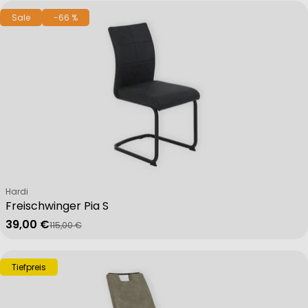
Sale
-66 %
Verkäufer:
Hardi
Freischwinger Pia S
39,00 €
115,00 €
Verkaufspreis
Regulärer Preis
Tiefpreis