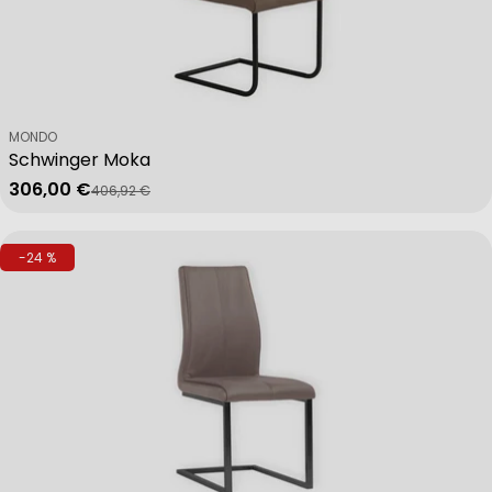
Verkäufer:
MONDO
Schwinger Moka
306,00 €
406,92 €
Verkaufspreis
Regulärer Preis
-24 %