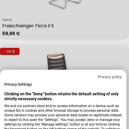
Verkäufer:
Hardi
Freischwinger Flora II S
Regulärer Preis
59,99 €
-24 %
Privacy policy
Privacy Settings
Clicking on the "Deny" button retains the default setting of only
strictly necessary cookies.
We and our partners store and/or access information on a device, such as
unique IDs in cookies and other browser storage to process personal data.
Some vendors may process your personal data based on legitimate interest,
to object to this open the "Settings". You may accept, deny or manage your
Verkäufer:
Venjakob
settings by clicking the "Manage settings" button or at any time by clicking
the fingerprint button on the left bottom corner of the website. To withdraw