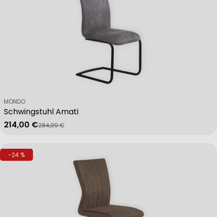
Verkäufer:
MONDO
Schwingstuhl Amati
214,00 €
284,99 €
Verkaufspreis
Regulärer Preis
-24 %