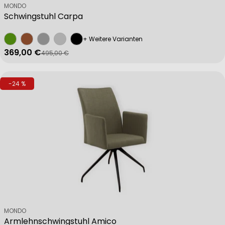
Verkäufer:
MONDO
Schwingstuhl Carpa
+ Weitere Varianten
369,00 €
495,00 €
Verkaufspreis
Regulärer Preis
-24 %
Verkäufer:
MONDO
Armlehnschwingstuhl Amico