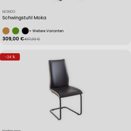
Verkäufer:
MONDO
Schwingstuhl Moka
+ Weitere Varianten
309,00 €
407,00 €
Verkaufspreis
Regulärer Preis
-24 %
Verkäufer:
Hartmann