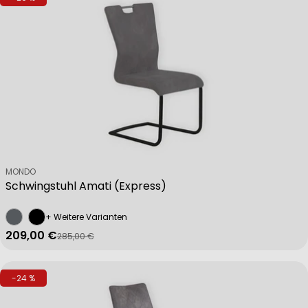
Verkäufer:
MONDO
Schwingstuhl Amati (Express)
+ Weitere Varianten
209,00 €
285,00 €
Verkaufspreis
Regulärer Preis
-24 %