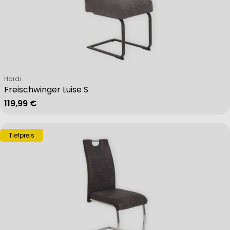
Verkäufer:
Hardi
Freischwinger Luise S
Regulärer Preis
119,99 €
Tiefpreis