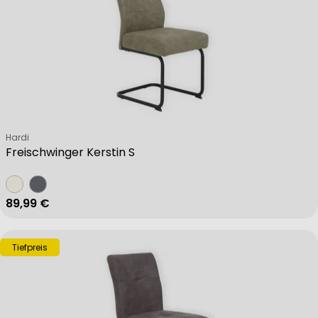
Verkäufer:
Hardi
Freischwinger Kerstin S
Regulärer Preis
89,99 €
Tiefpreis