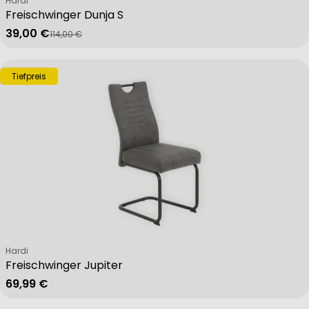
Hardi
Freischwinger Dunja S
39,00 €
114,00 €
Verkaufspreis
Regulärer Preis
Tiefpreis
Verkäufer:
Hardi
Freischwinger Jupiter
Regulärer Preis
69,99 €