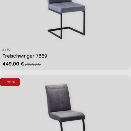
Verkäufer:
K+W
Freischwinger 7869
449,00 €
599,00 €
Verkaufspreis
Regulärer Preis
-25 %