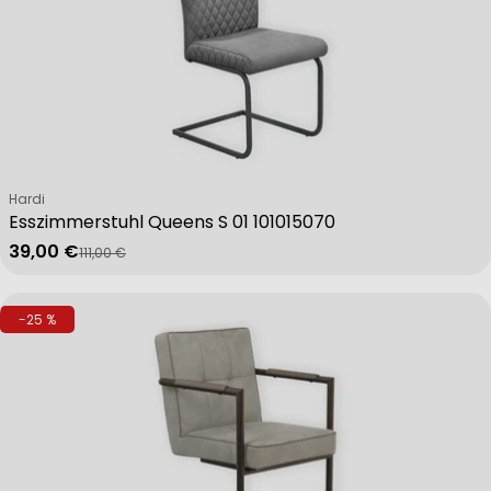
Non-IAB processing purposes:
Necessary
Verkäufer:
Hardi
Esszimmerstuhl Queens S 01 101015070
Performance
39,00 €
111,00 €
Verkaufspreis
Regulärer Preis
Functional
-25 %
Advertising