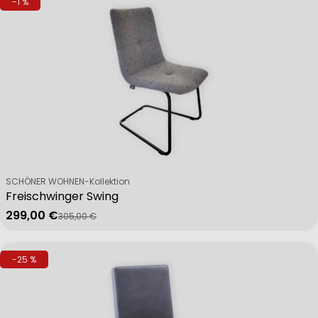
-1 %
Verkäufer:
SCHÖNER WOHNEN-Kollektion
Freischwinger Swing
299,00 €
305,00 €
Verkaufspreis
Regulärer Preis
-25 %