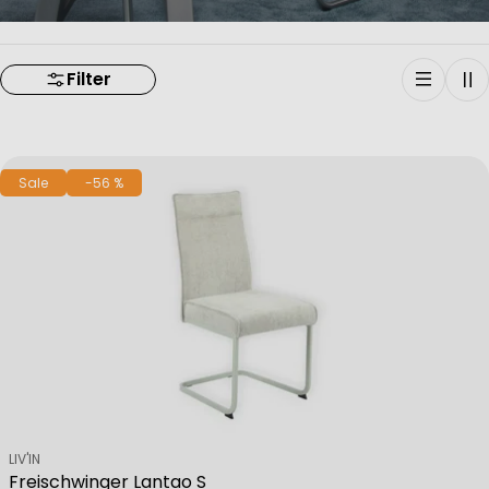
Filter
Sale
-56 %
Verkäufer:
LIV'IN
Freischwinger Lantao S