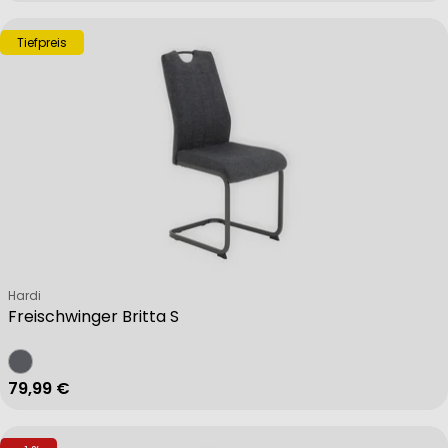
Tiefpreis
Verkäufer:
Hardi
Freischwinger Britta S
Regulärer Preis
79,99 €