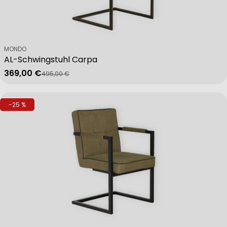
Verkäufer:
MONDO
AL-Schwingstuhl Carpa
369,00 €
495,00 €
Verkaufspreis
Regulärer Preis
-25 %