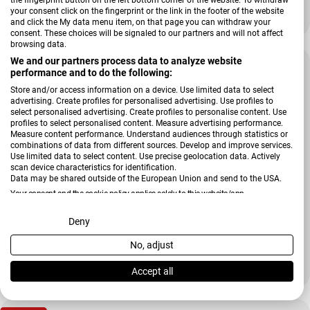
Freischwinger Lilli Plus
your consent click on the fingerprint or the link in the footer of the website
549,00 €
730,46 €
and click the My data menu item, on that page you can withdraw your
Verkaufspreis
Regulärer Preis
consent. These choices will be signaled to our partners and will not affect
browsing data.
We and our partners process data to analyze website
-26 %
performance and to do the following:
Store and/or access information on a device. Use limited data to select
advertising. Create profiles for personalised advertising. Use profiles to
select personalised advertising. Create profiles to personalise content. Use
profiles to select personalised content. Measure advertising performance.
Measure content performance. Understand audiences through statistics or
combinations of data from different sources. Develop and improve services.
Use limited data to select content. Use precise geolocation data. Actively
scan device characteristics for identification.
Data may be shared outside of the European Union and send to the USA.
Your consent and the cookie policy applies solely to this website/app.
View Partner List (2 IAB Vendors)
Deny
Verkäufer:
MONDO
No, adjust
We use your data for the following purposes:
Freischwinger Valeda
IAB processing purposes:
309,00 €
Accept all
419,73 €
Verkaufspreis
Regulärer Preis
Store and/or access information on a device