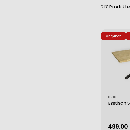
217 Produkte
Angebot
Verkäufer:
LIV'IN
Esstisch 
499,00
Verkau
Regulä