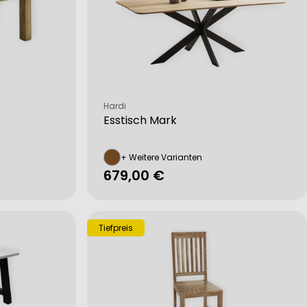
Verkäufer:
Hardi
Esstisch Mark
+ Weitere Varianten
Regulärer
679,00 €
Preis
Tiefpreis