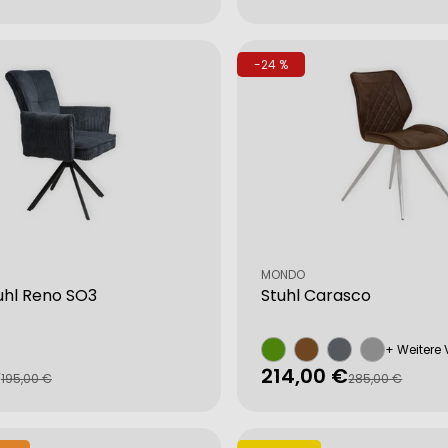
Preis
-24 %
Verkäufer:
MONDO
uhl Reno SO3
Stuhl Carasco
+ Weitere 
€
214,00 €
fspreis
rer
Verkaufspreis
Regulärer
195,00 €
285,00 €
Preis