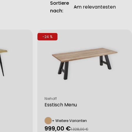
Sortiere
nach:
-24 %
Verkäufer:
Niehoff
Esstisch Menu
+ Weitere Varianten
999,00 €
Verkaufspreis
Regulärer
1.328,00 €