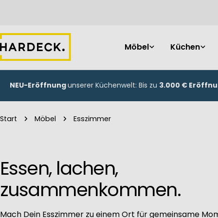
Zum
Inhalt
springen
Möbel
Küchen
NEU-Eröffnung
unserer Küchenwelt: Bis zu
3.000 € Eröffn
Start
Möbel
Esszimmer
Essen, lachen,
zusammenkommen.
Mach Dein Esszimmer zu einem Ort für gemeinsame Mom