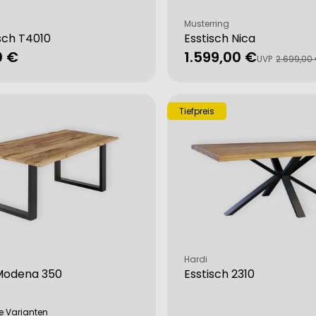
Verkäufer:
Musterring
sch T4010
Esstisch Nica
rer
0 €
1.599,00 €
Verkaufspreis
Regulärer
UVP
2.699,00
Preis
Tiefpreis
Verkäufer:
Hardi
 Modena 350
Esstisch 2310
e Varianten