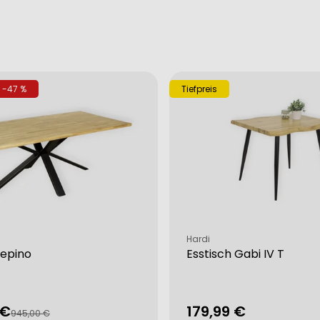
-47 %
Tiefpreis
Verkäufer:
Hardi
Sepino
Esstisch Gabi IV T
 €
Regulärer
179,99 €
fspreis
rer
945,00 €