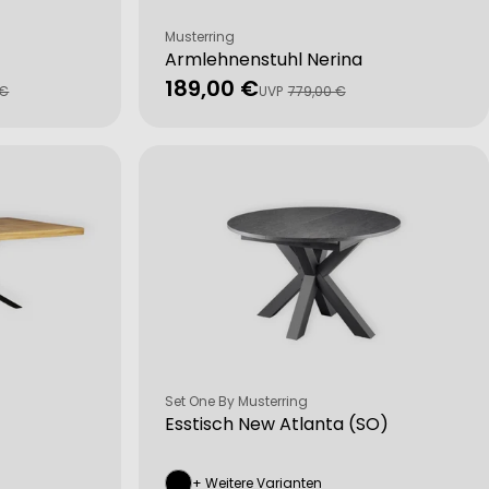
Verkäufer:
Musterring
Armlehnenstuhl Nerina
189,00 €
Verkaufspreis
Regulärer
 €
UVP
779,00 €
Preis
Verkäufer:
Set One By Musterring
Esstisch New Atlanta (SO)
+ Weitere Varianten