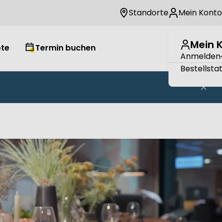
Standorte
Mein Konto
Mein 
te
Termin buchen
Wuns
W
Anmelden
Bestellsta