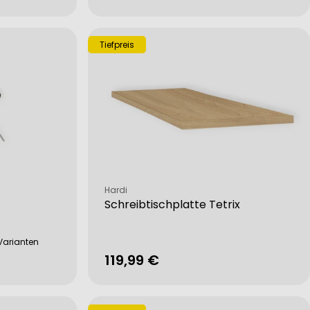
Preis
Tiefpreis
Verkäufer:
Hardi
Schreibtischplatte Tetrix
Varianten
Regulärer
119,99 €
Preis