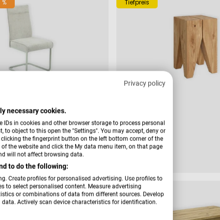
 %
Tiefpreis
Privacy policy
Verkäufer:
Hardi
ctly necessary cookies.
nger Lantao S
Hocker Erik
e IDs in cookies and other browser storage to process personal
 to object to this open the "Settings". You may accept, deny or
licking the fingerprint button on the left bottom corner of the
er of the website and click the My data menu item, on that page
€
Regulärer
99,99 €
fspreis
rer
d will not affect browsing data.
182,00 €
Preis
d to do the following:
g. Create profiles for personalised advertising. Use profiles to
les to select personalised content. Measure advertising
Tiefpreis
tics or combinations of data from different sources. Develop
data. Actively scan device characteristics for identification.