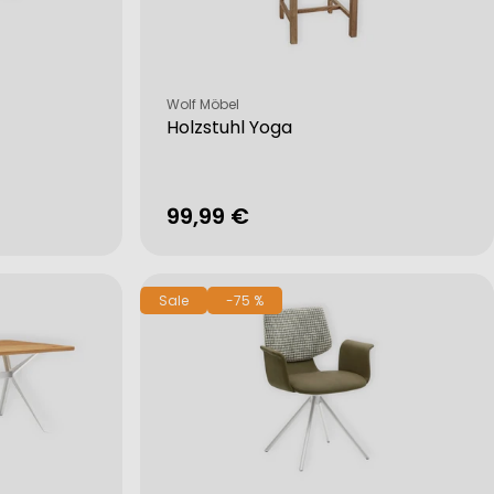
Verkäufer:
Wolf Möbel
Holzstuhl Yoga
Regulärer
99,99 €
Preis
Sale
-75 %