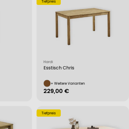
Tiefpreis
Verkäufer:
Hardi
Esstisch Chris
+ Weitere Varianten
Regulärer
229,00 €
Preis
Tiefpreis