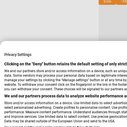
Sale
-56
Privacy Settings
Verkäufer:
LIV'IN
Clicking on the "Deny" button retains the default setting of only stri
Freischwi
We and our partners store and/or access information on a device, such as uniqu
data. Some vendors may process your personal data based on legitimate interest,
manage your settings by clicking the "Manage settings" button or at any time by c
website. To withdraw your consent click on the fingerprint or the link in the foot
79,00 
Verkau
Regulä
you can withdraw your consent. These choices will be signaled to our partners an
Preis
We and our partners process data to analyze website performance an
Store and/or access information on a device. Use limited data to select advertisin
select personalised advertising. Create profiles to personalise content. Use profi
Tiefpreis
performance. Measure content performance. Understand audiences through statis
and improve services. Use limited data to select content. Use precise geolocation 
Data may be shared outside of the European Union and send to the USA.