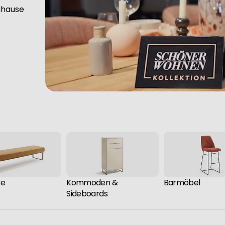
uhause
ke
Kommoden &
Barmöbel
Sideboards