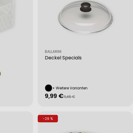
Verkäufer:
BALLARINI
Deckel Specials
+ Weitere Varianten
9,99 €
Verkaufspreis
Regulärer
11,45 €
Preis
-29 %