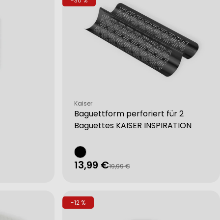
-30 %
Verkäufer:
Kaiser
Baguettform perforiert für 2
Baguettes KAISER INSPIRATION
13,99 €
Verkaufspreis
Regulärer
19,99 €
Preis
-12 %