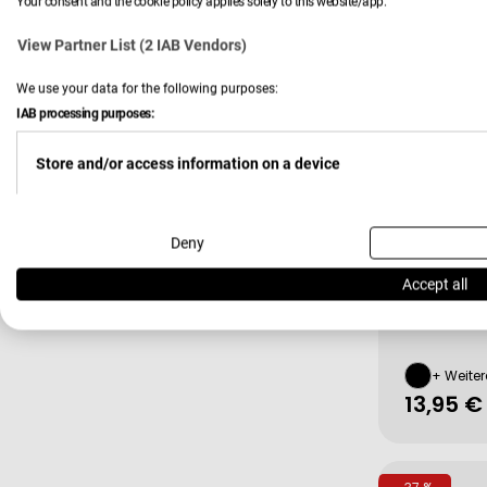
Your consent and the cookie policy applies solely to this website/app.
Preis
View Partner List (2 IAB Vendors)
We use your data for the following purposes:
IAB processing purposes:
Store and/or access information on a device
Use limited data to select advertising
Deny
Accept all
Verkäufer:
GEFU
Mörser G
Create profiles for personalised advertising
+ Weiter
Use profiles to select personalised advertising
Regulä
13,95 €
Preis
Create profiles to personalise content