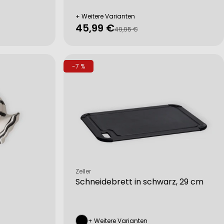
+ Weitere Varianten
45,99 €
Verkaufspreis
Regulärer
49,95 €
Preis
-7 %
Verkäufer:
Zeller
Schneidebrett in schwarz, 29 cm
+ Weitere Varianten