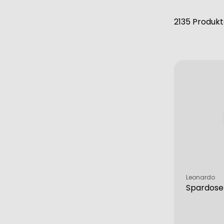
2135 Produk
Verkäufer:
Leonardo
Spardose