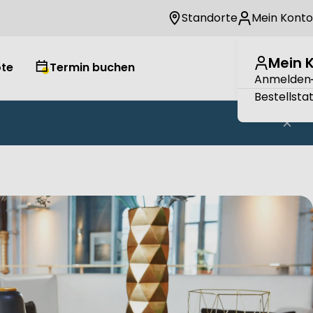
Standorte
Mein Konto
Mein 
te
Termin buchen
Wuns
W
Anmelden
Bestellsta