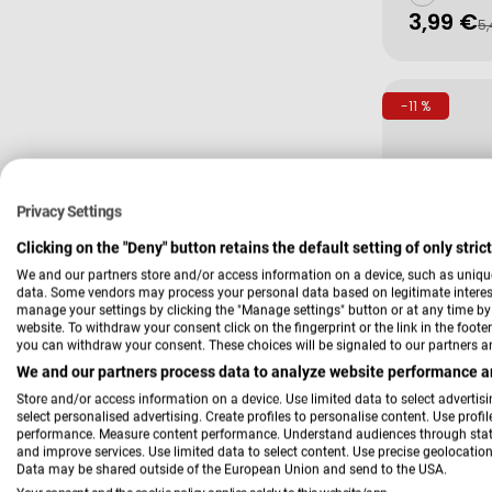
3,99 €
Verkau
Regulä
5,
Preis
-11 %
Privacy Settings
Clicking on the "Deny" button retains the default setting of only stri
We and our partners store and/or access information on a device, such as uniqu
data. Some vendors may process your personal data based on legitimate interest,
manage your settings by clicking the "Manage settings" button or at any time by c
website. To withdraw your consent click on the fingerprint or the link in the foot
Verkäufer:
Reisenthel
you can withdraw your consent. These choices will be signaled to our partners an
Toiletbag 
We and our partners process data to analyze website performance an
Store and/or access information on a device. Use limited data to select advertisin
select personalised advertising. Create profiles to personalise content. Use profi
performance. Measure content performance. Understand audiences through statis
and improve services. Use limited data to select content. Use precise geolocation 
29,99 €
Verkau
Regulä
Data may be shared outside of the European Union and send to the USA.