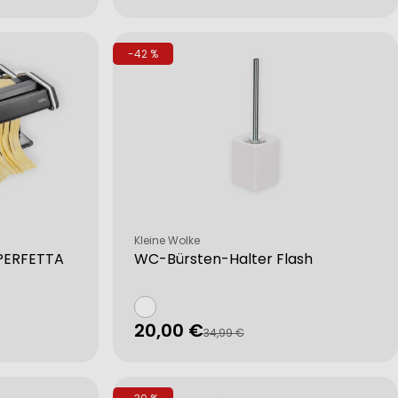
Preis
-42 %
Verkäufer:
Kleine Wolke
PERFETTA
WC-Bürsten-Halter Flash
20,00 €
Verkaufspreis
Regulärer
34,99 €
Preis