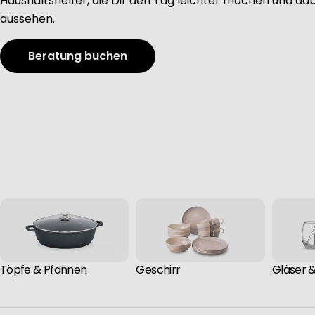
Haushaltshelfer, die Dir den Tag leichter machen und dab
aussehen.
Beratung buchen
Töpfe & Pfannen
Geschirr
Gläser 