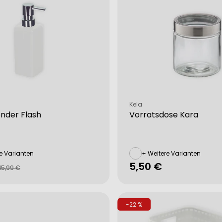
Verkäufer:
Kela
nder Flash
Vorratsdose Kara
from different sources
e Varianten
+ Weitere Varianten
Regulärer
5,50 €
fspreis
rer
15,99 €
Preis
-22 %