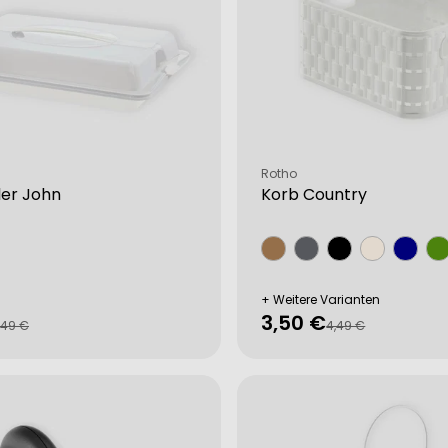
Verkäufer:
Rotho
ler John
Korb Country
+ Weitere Varianten
3,50 €
fspreis
rer
Verkaufspreis
Regulärer
,49 €
4,49 €
Preis