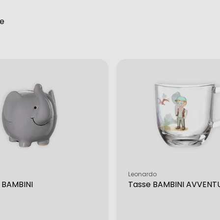
te
Verkäufer:
Leonardo
 BAMBINI
Tasse BAMBINI AVVENT