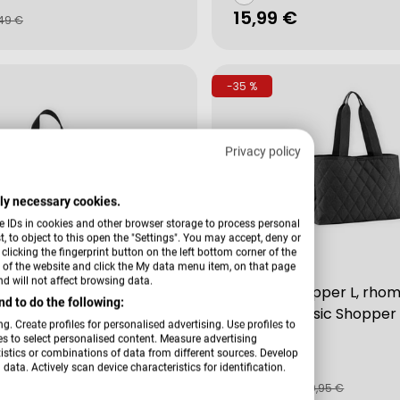
Regulärer
15,99 €
fspreis
rer
49 €
Preis
-35 %
Privacy policy
ctly necessary cookies.
e IDs in cookies and other browser storage to process personal
 to object to this open the "Settings". You may accept, deny or
licking the fingerprint button on the left bottom corner of the
er of the website and click the My data menu item, on that page
Verkäufer:
Reisenthel
d will not affect browsing data.
XL, black, 4l Toiletbag XL
Classic Shopper L, rhom
d to do the following:
12 Liter Classic Shopper 
g. Create profiles for personalised advertising. Use profiles to
les to select personalised content. Measure advertising
tics or combinations of data from different sources. Develop
data. Actively scan device characteristics for identification.
32,00 €
fspreis
rer
Verkaufspreis
Regulärer
33,95 €
49,95 €