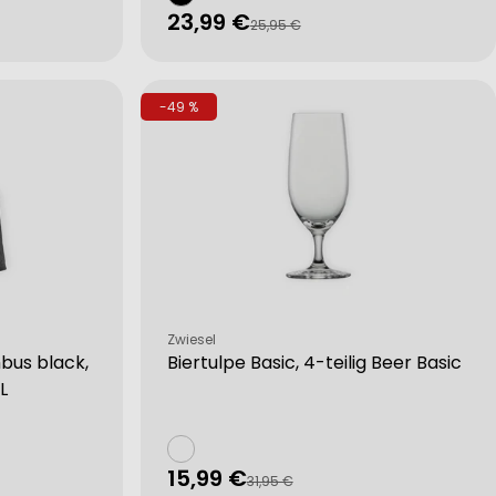
23,99 €
Verkaufspreis
Regulärer
25,95 €
Preis
-49 %
Verkäufer:
Zwiesel
bus black,
Biertulpe Basic, 4-teilig Beer Basic
L
15,99 €
Verkaufspreis
Regulärer
31,95 €