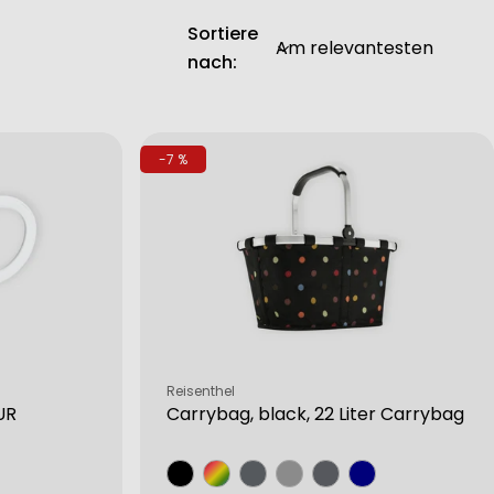
Sortiere
nach:
-7 %
Verkäufer:
Reisenthel
UR
Carrybag, black, 22 Liter Carrybag