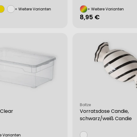
+ Weitere Varianten
+ Weitere Varianten
rer
Regulärer
8,95 €
Preis
Verkäufer:
Boltze
 Clear
Vorratsdose Candie,
schwarz/weiß Candie
e Varianten