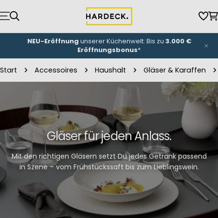
Zum
Inhalt
Wun
W
springen
NEU-Eröffnung
unserer Küchenwelt: Bis zu
3.000 €
Eröffnungsbonus
*
Start
Accessoires
Haushalt
Gläser & Karaffen
Gläser für jeden Anlass.
Mit den richtigen Gläsern setzt Du jedes Getränk passend
in Szene – vom Frühstückssaft bis zum Lieblingswein.