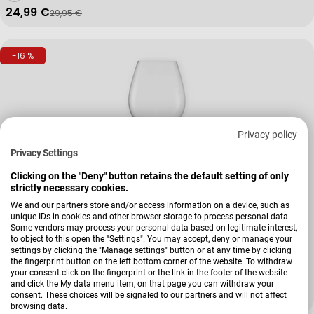
24,99 €
29,95 €
Verkaufspreis
Regulärer Preis
-16 %
Privacy policy
Privacy Settings
Clicking on the "Deny" button retains the default setting of only
strictly necessary cookies.
We and our partners store and/or access information on a device, such as
unique IDs in cookies and other browser storage to process personal data.
Some vendors may process your personal data based on legitimate interest,
Verkäufer:
Zwiesel
to object to this open the "Settings". You may accept, deny or manage your
Allrounderglas-Set Vinos, 4-teilig Vinos
settings by clicking the "Manage settings" button or at any time by clicking
the fingerprint button on the left bottom corner of the website. To withdraw
your consent click on the fingerprint or the link in the footer of the website
and click the My data menu item, on that page you can withdraw your
consent. These choices will be signaled to our partners and will not affect
24,99 €
29,95 €
Verkaufspreis
Regulärer Preis
browsing data.