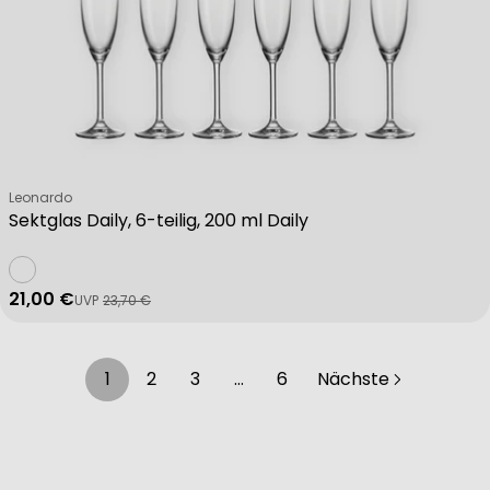
Verkäufer:
Leonardo
Sektglas Daily, 6-teilig, 200 ml Daily
21,00 €
UVP
23,70 €
Verkaufspreis
Regulärer Preis
1
2
3
…
6
Nächste