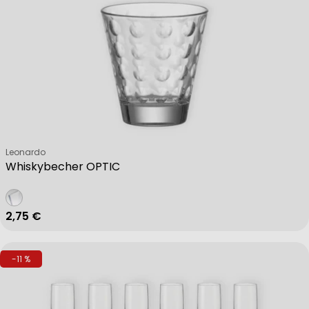
Verkäufer:
Leonardo
Whiskybecher OPTIC
Regulärer Preis
2,75 €
-11 %