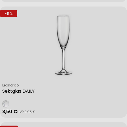
-11 %
Verkäufer:
Leonardo
Sektglas DAILY
3,50 €
UVP
3,95 €
Verkaufspreis
Regulärer Preis