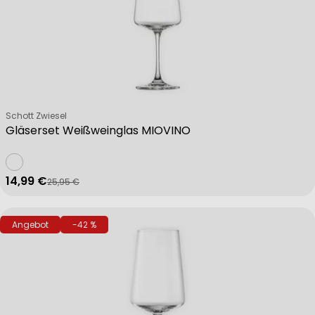
Verkäufer:
Schott Zwiesel
Gläserset Weißweinglas MIOVINO
14,99 €
25,95 €
Verkaufspreis
Regulärer Preis
Angebot
-42 %