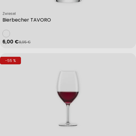
Verkäufer:
Zwiesel
Bierbecher TAVORO
6,00 €
8,95 €
Verkaufspreis
Regulärer Preis
-55 %