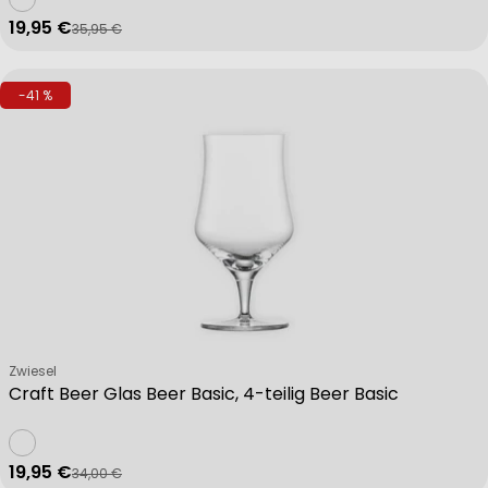
19,95 €
35,95 €
Verkaufspreis
Regulärer Preis
-41 %
Verkäufer:
Zwiesel
Craft Beer Glas Beer Basic, 4-teilig Beer Basic
19,95 €
34,00 €
Verkaufspreis
Regulärer Preis