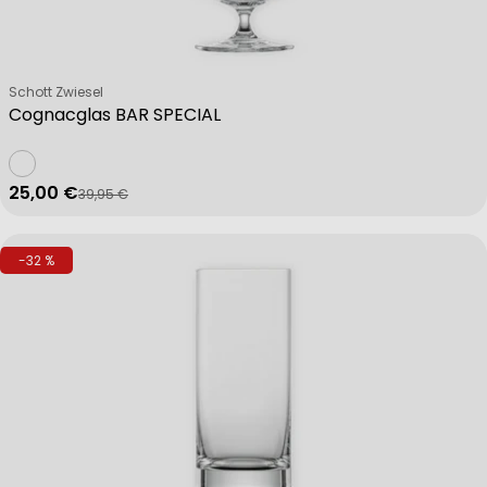
Verkäufer:
Schott Zwiesel
Cognacglas BAR SPECIAL
25,00 €
39,95 €
Verkaufspreis
Regulärer Preis
-32 %