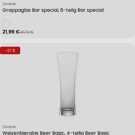
Verkäufer:
Zwiesel
Grappaglas Bar special, 6-teilg Bar special
21,99 €
47,70 €
Verkaufspreis
Regulärer Preis
-27 %
Verkäufer:
Zwiesel
Weizenbierglas Beer Basic, 4-teilig Beer Basic