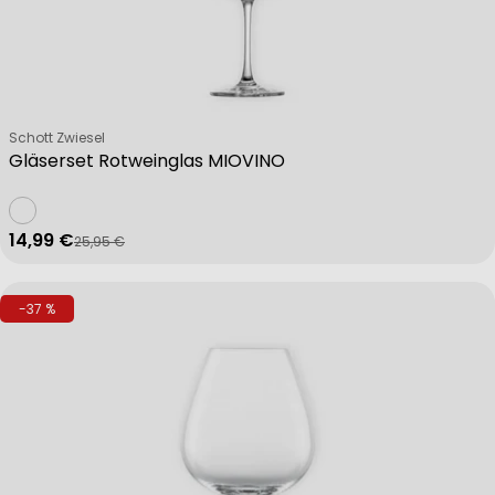
Verkäufer:
Schott Zwiesel
Gläserset Rotweinglas MIOVINO
14,99 €
25,95 €
Verkaufspreis
Regulärer Preis
-37 %