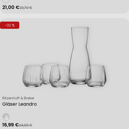
21,00 €
23,70 €
Verkaufspreis
Regulärer Preis
-32 %
Verkäufer:
Ritzenhoff & Breker
Gläser Leandro
16,99 €
24,99 €
Verkaufspreis
Regulärer Preis