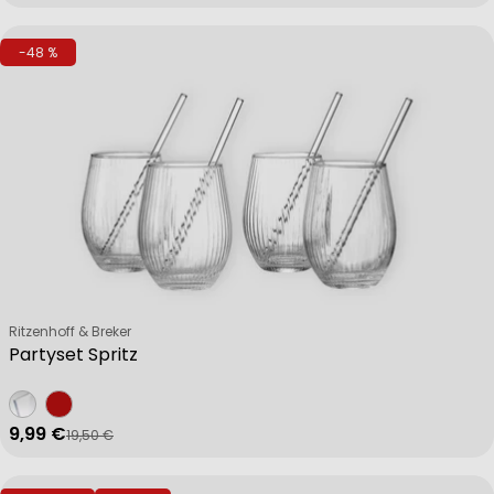
-48 %
Verkäufer:
Ritzenhoff & Breker
Partyset Spritz
9,99 €
19,50 €
Verkaufspreis
Regulärer Preis