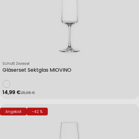
Verkäufer:
Schott Zwiesel
Gläserset Sektglas MIOVINO
14,99 €
25,95 €
Verkaufspreis
Regulärer Preis
Angebot
-42 %