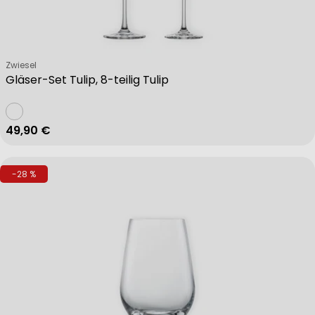
Verkäufer:
Zwiesel
Gläser-Set Tulip, 8-teilig Tulip
Regulärer Preis
49,90 €
-28 %