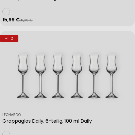
15,99 €
31,95 €
Verkaufspreis
Regulärer Preis
-11 %
Verkäufer:
LEONARDO
Grappaglas Daily, 6-teilig, 100 ml Daily