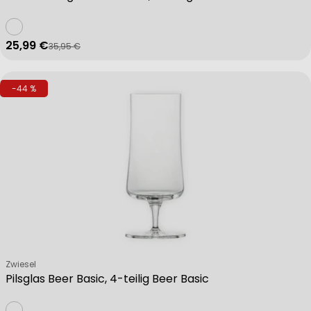
25,99 €
35,95 €
Verkaufspreis
Regulärer Preis
-44 %
Verkäufer:
Zwiesel
Pilsglas Beer Basic, 4-teilig Beer Basic