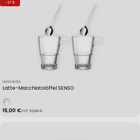
-31 %
Verkäufer:
Leonardo
Latte-Macchiatolöffel SENSO
15,00 €
UVP
21,95 €
Verkaufspreis
Regulärer Preis