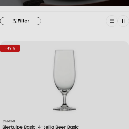
Filter
-49 %
Verkäufer:
Zwiesel
Biertulpe Basic, 4-teilig Beer Basic