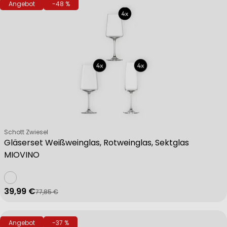
Angebot
-48 %
Verkäufer:
Schott Zwiesel
Gläserset Weißweinglas, Rotweinglas, Sektglas
MIOVINO
39,99 €
77,85 €
Verkaufspreis
Regulärer Preis
Angebot
-37 %