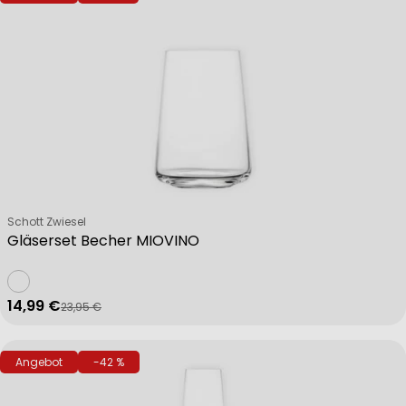
Verkäufer:
Schott Zwiesel
Gläserset Becher MIOVINO
14,99 €
23,95 €
Verkaufspreis
Regulärer Preis
Angebot
-42 %