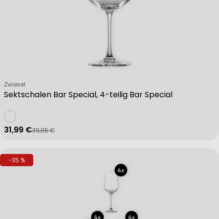
Non-IAB processing purposes:
Necessary
Performance
Verkäufer:
Zwiesel
Sektschalen Bar Special, 4-teilig Bar Special
Functional
31,99 €
39,95 €
Verkaufspreis
Regulärer Preis
Advertising
-35 %