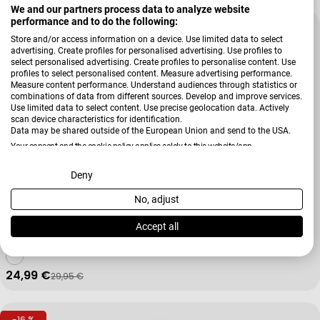
We and our partners process data to analyze website
performance and to do the following:
-16 %
Store and/or access information on a device. Use limited data to select
advertising. Create profiles for personalised advertising. Use profiles to
select personalised advertising. Create profiles to personalise content. Use
profiles to select personalised content. Measure advertising performance.
Measure content performance. Understand audiences through statistics or
combinations of data from different sources. Develop and improve services.
Use limited data to select content. Use precise geolocation data. Actively
scan device characteristics for identification.
Data may be shared outside of the European Union and send to the USA.
Your consent and the cookie policy applies solely to this website/app.
View Partner List (2 IAB Vendors)
Deny
No, adjust
We use your data for the following purposes:
Verkäufer:
Zwiesel
IAB processing purposes:
Sektglas-Set Vinos, 4-teilig Vinos
Accept all
Store and/or access information on a device
24,99 €
29,95 €
Verkaufspreis
Regulärer Preis
Use limited data to select advertising
-16 %