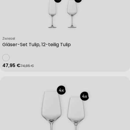
Verkäufer:
Zwiesel
Gläser-Set Tulip, 12-teilig Tulip
47,95 €
74,85 €
Verkaufspreis
Regulärer Preis