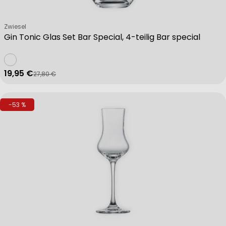
Verkäufer:
Zwiesel
Gin Tonic Glas Set Bar Special, 4-teilig Bar special
19,95 €
27,80 €
Verkaufspreis
Regulärer Preis
-53 %