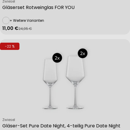
Verkäufer:
Zwiesel
Gläserset Rotweinglas FOR YOU
+ Weitere Varianten
11,00 €
24,95 €
Verkaufspreis
Regulärer Preis
-22 %
Verkäufer:
Zwiesel
Gläser-Set Pure Date Night, 4-teilig Pure Date Night