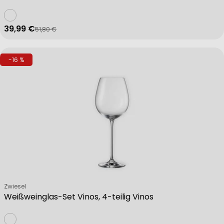
39,99 €
51,80 €
Verkaufspreis
Regulärer Preis
-16 %
Verkäufer:
Zwiesel
Weißweinglas-Set Vinos, 4-teilig Vinos