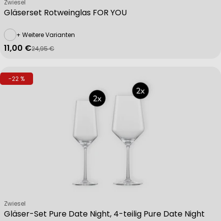
Verkäufer:
Zwiesel
Gläserset Rotweinglas FOR YOU
+ Weitere Varianten
11,00 €
24,95 €
Verkaufspreis
Regulärer Preis
-22 %
Verkäufer:
Zwiesel
Gläser-Set Pure Date Night, 4-teilig Pure Date Night