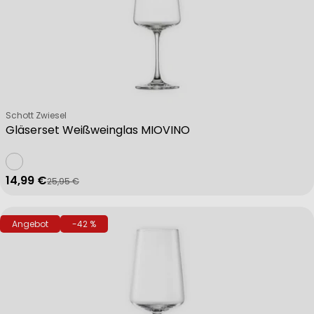
Verkäufer:
Schott Zwiesel
Gläserset Weißweinglas MIOVINO
14,99 €
25,95 €
Verkaufspreis
Regulärer Preis
Angebot
-42 %