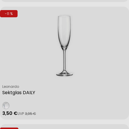
-11 %
Verkäufer:
Leonardo
Sektglas DAILY
3,50 €
UVP
3,95 €
Verkaufspreis
Regulärer Preis