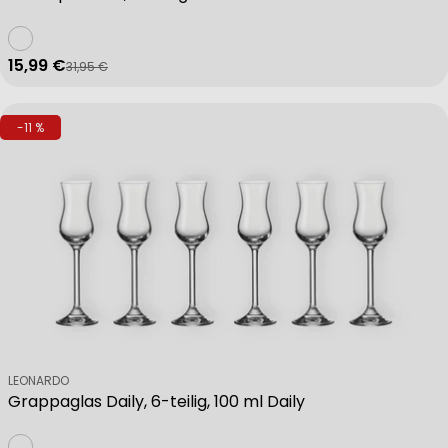
15,99 €
31,95 €
Verkaufspreis
Regulärer Preis
-11 %
Verkäufer:
LEONARDO
Grappaglas Daily, 6-teilig, 100 ml Daily