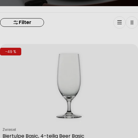
Filter
-49 %
Verkäufer:
Zwiesel
Biertulpe Basic, 4-teilig Beer Basic