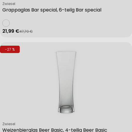
Verkäufer:
Zwiesel
Grappaglas Bar special, 6-teilg Bar special
21,99 €
47,70 €
Verkaufspreis
Regulärer Preis
-27 %
Verkäufer:
Zwiesel
Weizenbierglas Beer Basic, 4-teilig Beer Basic