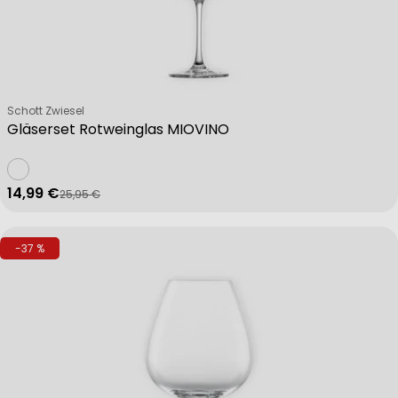
Verkäufer:
Schott Zwiesel
Gläserset Rotweinglas MIOVINO
14,99 €
25,95 €
Verkaufspreis
Regulärer Preis
-37 %