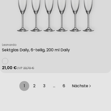
Verkäufer:
Leonardo
Sektglas Daily, 6-teilig, 200 ml Daily
21,00 €
UVP
23,70 €
Verkaufspreis
Regulärer Preis
1
2
3
…
6
Nächste