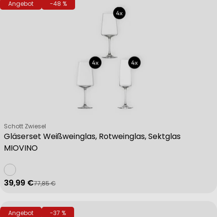
Angebot
-48 %
Verkäufer:
Schott Zwiesel
Gläserset Weißweinglas, Rotweinglas, Sektglas
MIOVINO
39,99 €
77,85 €
Verkaufspreis
Regulärer Preis
Angebot
-37 %