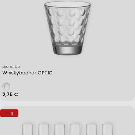
Verkäufer:
Leonardo
Whiskybecher OPTIC
Regulärer Preis
2,75 €
-11 %