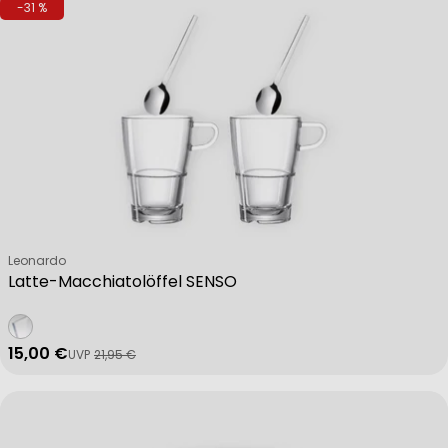
-31 %
Verkäufer:
Leonardo
Latte-Macchiatolöffel SENSO
15,00 €
UVP
21,95 €
Verkaufspreis
Regulärer Preis