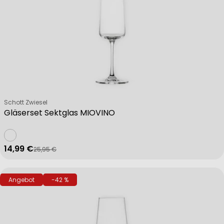
Verkäufer:
Schott Zwiesel
Gläserset Sektglas MIOVINO
14,99 €
25,95 €
Verkaufspreis
Regulärer Preis
Angebot
-42 %