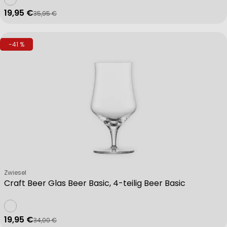
19,95 €
35,95 €
Verkaufspreis
Regulärer Preis
-41 %
Verkäufer:
Zwiesel
Craft Beer Glas Beer Basic, 4-teilig Beer Basic
19,95 €
34,00 €
Verkaufspreis
Regulärer Preis