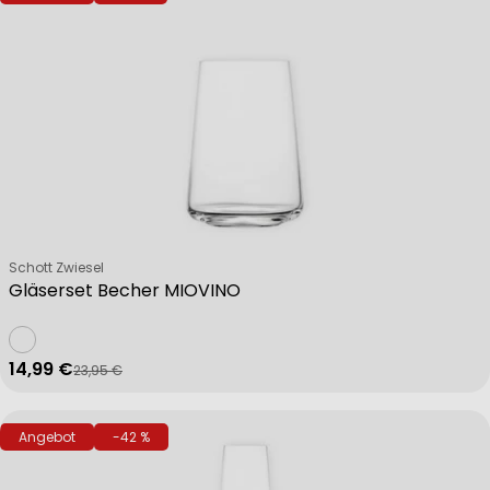
Verkäufer:
Schott Zwiesel
Gläserset Becher MIOVINO
14,99 €
23,95 €
Verkaufspreis
Regulärer Preis
Angebot
-42 %