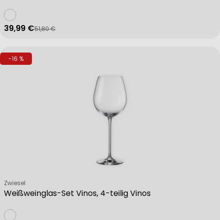
39,99 €
51,80 €
Verkaufspreis
Regulärer Preis
-16 %
Verkäufer:
Zwiesel
Weißweinglas-Set Vinos, 4-teilig Vinos