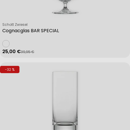
Verkäufer:
Schott Zwiesel
Cognacglas BAR SPECIAL
25,00 €
39,95 €
Verkaufspreis
Regulärer Preis
-32 %