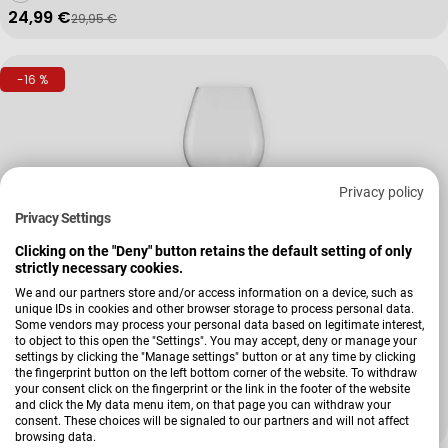
24,99 €
29,95 €
Verkaufspreis
Regulärer Preis
-16 %
Privacy policy
Privacy Settings
Clicking on the "Deny" button retains the default setting of only
strictly necessary cookies.
We and our partners store and/or access information on a device, such as
unique IDs in cookies and other browser storage to process personal data.
Some vendors may process your personal data based on legitimate interest,
Verkäufer:
Zwiesel
to object to this open the "Settings". You may accept, deny or manage your
Allrounderglas-Set Vinos, 4-teilig Vinos
settings by clicking the "Manage settings" button or at any time by clicking
the fingerprint button on the left bottom corner of the website. To withdraw
your consent click on the fingerprint or the link in the footer of the website
and click the My data menu item, on that page you can withdraw your
consent. These choices will be signaled to our partners and will not affect
24,99 €
29,95 €
Verkaufspreis
Regulärer Preis
browsing data.