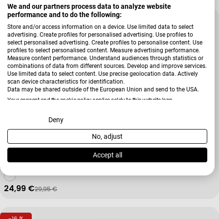
We and our partners process data to analyze website
performance and to do the following:
-16 %
Store and/or access information on a device. Use limited data to select
advertising. Create profiles for personalised advertising. Use profiles to
select personalised advertising. Create profiles to personalise content. Use
profiles to select personalised content. Measure advertising performance.
Measure content performance. Understand audiences through statistics or
combinations of data from different sources. Develop and improve services.
Use limited data to select content. Use precise geolocation data. Actively
scan device characteristics for identification.
Data may be shared outside of the European Union and send to the USA.
Your consent and the cookie policy applies solely to this website/app.
View Partner List (2 IAB Vendors)
Deny
No, adjust
We use your data for the following purposes:
Verkäufer:
Zwiesel
IAB processing purposes:
Sektglas-Set Vinos, 4-teilig Vinos
Accept all
Store and/or access information on a device
24,99 €
29,95 €
Verkaufspreis
Regulärer Preis
Use limited data to select advertising
-16 %