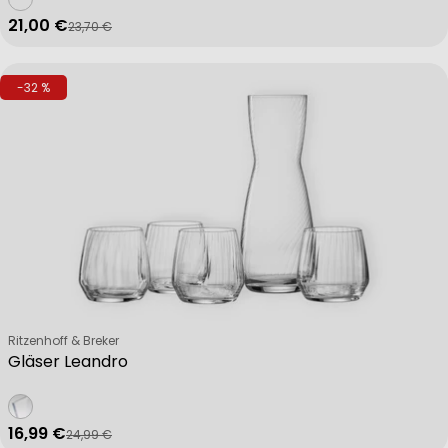
21,00 €
23,70 €
Verkaufspreis
Regulärer Preis
-32 %
Verkäufer:
Ritzenhoff & Breker
Gläser Leandro
16,99 €
24,99 €
Verkaufspreis
Regulärer Preis