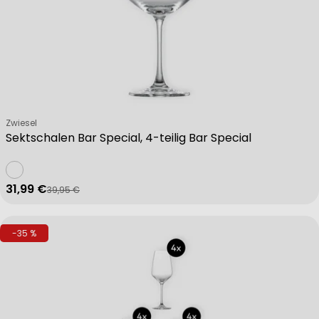
Non-IAB processing purposes:
Necessary
Performance
Verkäufer:
Zwiesel
Sektschalen Bar Special, 4-teilig Bar Special
Functional
31,99 €
39,95 €
Verkaufspreis
Regulärer Preis
Advertising
-35 %