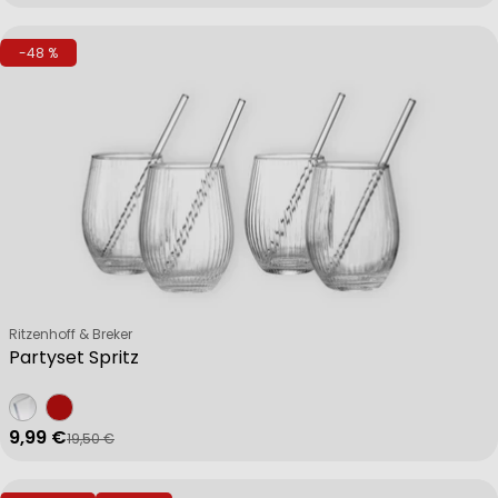
-48 %
Verkäufer:
Ritzenhoff & Breker
Partyset Spritz
9,99 €
19,50 €
Verkaufspreis
Regulärer Preis