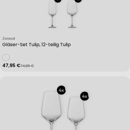
Verkäufer:
Zwiesel
Gläser-Set Tulip, 12-teilig Tulip
47,95 €
74,85 €
Verkaufspreis
Regulärer Preis