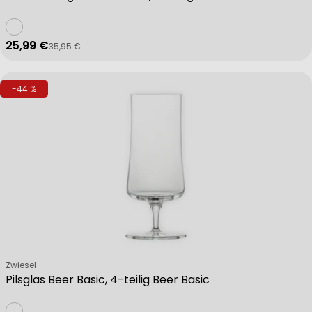
25,99 €
35,95 €
Verkaufspreis
Regulärer Preis
-44 %
Verkäufer:
Zwiesel
Pilsglas Beer Basic, 4-teilig Beer Basic