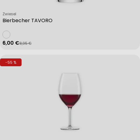
Verkäufer:
Zwiesel
Bierbecher TAVORO
6,00 €
8,95 €
Verkaufspreis
Regulärer Preis
-55 %