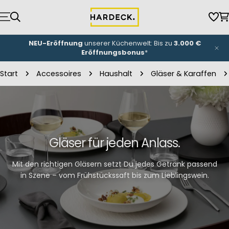
Zum
Inhalt
Wun
W
springen
NEU-Eröffnung
unserer Küchenwelt: Bis zu
3.000 €
Eröffnungsbonus
*
Start
Accessoires
Haushalt
Gläser & Karaffen
Gläser für jeden Anlass.
Mit den richtigen Gläsern setzt Du jedes Getränk passend
in Szene – vom Frühstückssaft bis zum Lieblingswein.