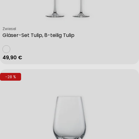
Verkäufer:
Zwiesel
Gläser-Set Tulip, 8-teilig Tulip
Regulärer Preis
49,90 €
-28 %