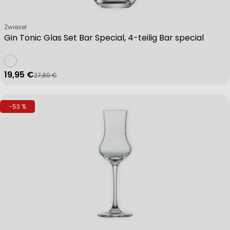
Verkäufer:
Zwiesel
Gin Tonic Glas Set Bar Special, 4-teilig Bar special
19,95 €
27,80 €
Verkaufspreis
Regulärer Preis
-53 %