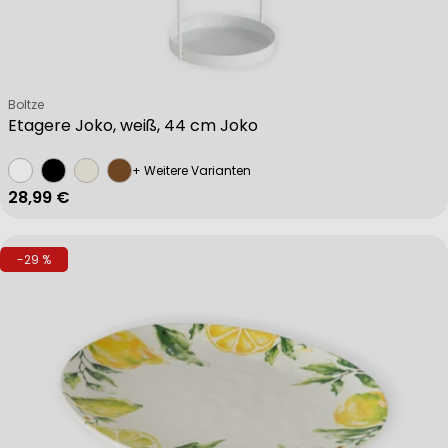
Verkäufer:
Boltze
Etagere Joko, weiß, 44 cm Joko
+ Weitere Varianten
Regulärer Preis
28,99 €
-29 %