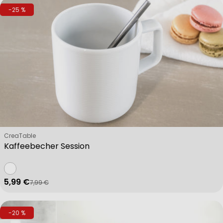
-25 %
Verkäufer:
CreaTable
Kaffeebecher Session
5,99 €
7,99 €
Verkaufspreis
Regulärer Preis
-20 %