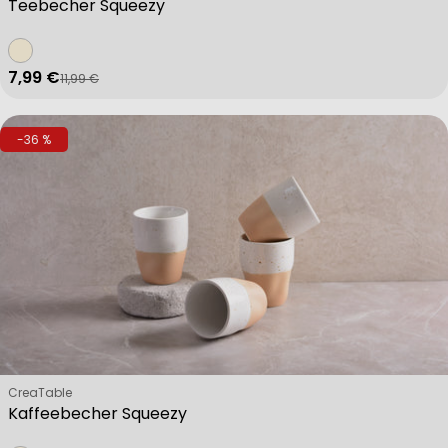
Teebecher Squeezy
7,99 €
11,99 €
Verkaufspreis
Regulärer Preis
-36 %
Verkäufer:
CreaTable
Kaffeebecher Squeezy