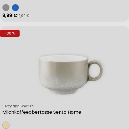
8,99 €
12,99 €
Verkaufspreis
Regulärer Preis
-36 %
Verkäufer:
Seltmann Weiden
Milchkaffeeobertasse Sento Home