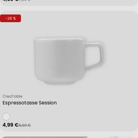
Verkaufspreis
Regulärer Preis
-28 %
Verkäufer:
CreaTable
Espressotasse Session
4,99 €
6,99 €
Verkaufspreis
Regulärer Preis