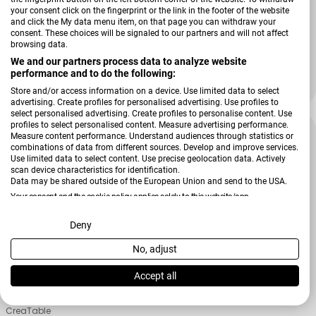
your consent click on the fingerprint or the link in the footer of the website
Verkäufer:
and click the My data menu item, on that page you can withdraw your
CreaTable
consent. These choices will be signaled to our partners and will not affect
Schüssel Nature Collection
browsing data.
We and our partners process data to analyze website
performance and to do the following:
21,99 €
28,99 €
Verkaufspreis
Regulärer Preis
Store and/or access information on a device. Use limited data to select
advertising. Create profiles for personalised advertising. Use profiles to
select personalised advertising. Create profiles to personalise content. Use
profiles to select personalised content. Measure advertising performance.
-37 %
Measure content performance. Understand audiences through statistics or
combinations of data from different sources. Develop and improve services.
Use limited data to select content. Use precise geolocation data. Actively
scan device characteristics for identification.
Data may be shared outside of the European Union and send to the USA.
Your consent and the cookie policy applies solely to this website/app.
View Partner List (2 IAB Vendors)
Deny
No, adjust
We use your data for the following purposes:
IAB processing purposes:
Accept all
Store and/or access information on a device
Verkäufer:
CreaTable