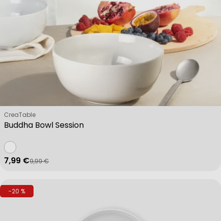
Verkäufer:
CreaTable
Buddha Bowl Session
7,99 €
9,99 €
Verkaufspreis
Regulärer Preis
-20 %