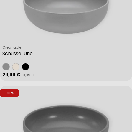
Verkäufer:
CreaTable
Schüssel Uno
29,99 €
39,99 €
Verkaufspreis
Regulärer Preis
-31 %