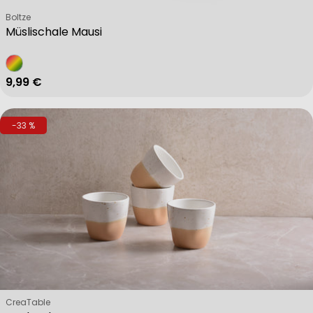
Verkäufer:
Boltze
Müslischale Mausi
Regulärer Preis
9,99 €
-33 %
Verkäufer:
CreaTable