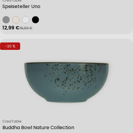
CreaTable
Speiseteller Uno
12,99 €
16,99 €
Verkaufspreis
Regulärer Preis
-30 %
Verkäufer:
CreaTable
Buddha Bowl Nature Collection