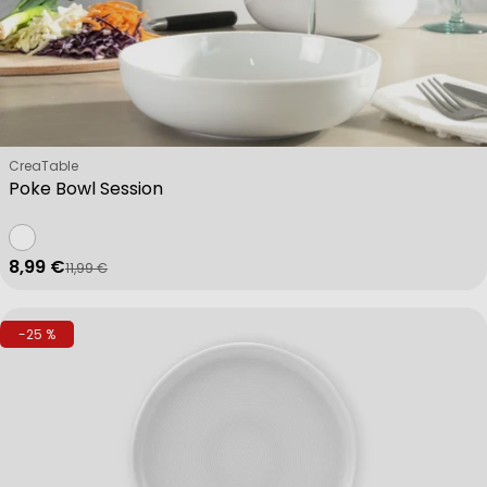
Verkäufer:
CreaTable
Poke Bowl Session
8,99 €
11,99 €
Verkaufspreis
Regulärer Preis
-25 %