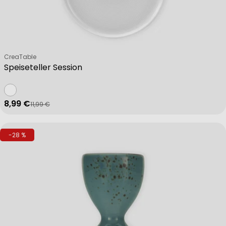
Verkäufer:
CreaTable
Speiseteller Session
8,99 €
11,99 €
Verkaufspreis
Regulärer Preis
-28 %