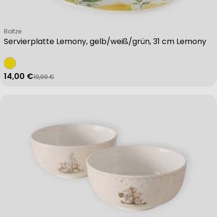
Verkäufer:
Boltze
Servierplatte Lemony, gelb/weiß/grün, 31 cm Lemony
14,00 €
19,99 €
Verkaufspreis
Regulärer Preis