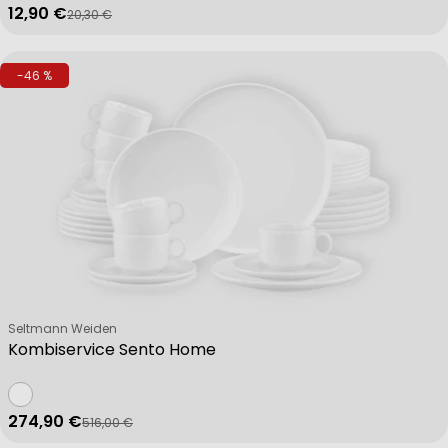
12,90 €
20,30 €
Verkaufspreis
Regulärer Preis
-46 %
Verkäufer:
Seltmann Weiden
Kombiservice Sento Home
274,90 €
516,00 €
Verkaufspreis
Regulärer Preis