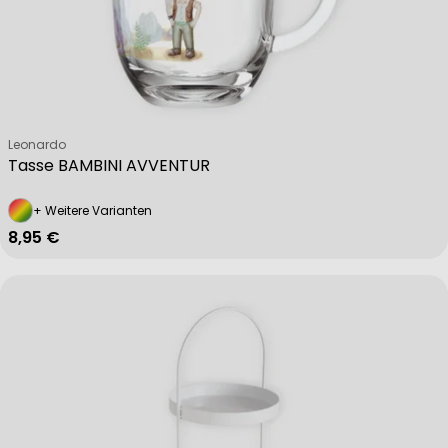
Verkäufer:
Leonardo
Tasse BAMBINI AVVENTUR
+ Weitere Varianten
Regulärer Preis
8,95 €