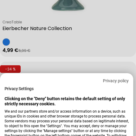
Verkäufer:
CreaTable
Eierbecher Nature Collection
4,99 €
6,99 €
Verkaufspreis
Regulärer Preis
-24 %
Privacy policy
Privacy Settings
Clicking on the "Deny" button retains the default setting of only
strictly necessary cookies.
We and our partners store and/or access information on a device, such as
unique IDs in cookies and other browser storage to process personal data.
Some vendors may process your personal data based on legitimate interest,
to object to this open the "Settings". You may accept, deny or manage your
settings by clicking the "Manage settings" button or at any time by clicking
the fingerprint button on the left bottom corner of the website. To withdraw