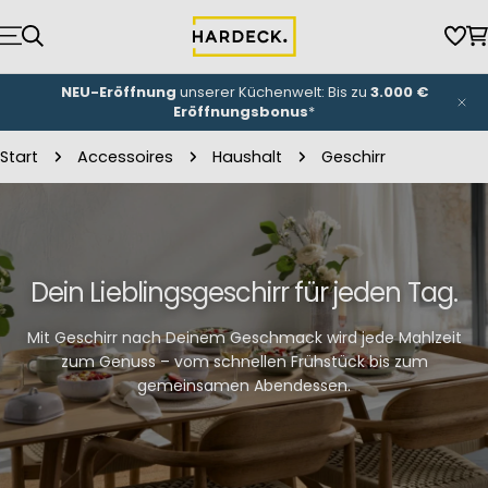
Zum
Inhalt
Wun
W
springen
NEU-Eröffnung
unserer Küchenwelt: Bis zu
3.000 €
Eröffnungsbonus
*
Start
Accessoires
Haushalt
Geschirr
Dein Lieblingsgeschirr für jeden Tag.
Mit Geschirr nach Deinem Geschmack wird jede Mahlzeit
zum Genuss – vom schnellen Frühstück bis zum
gemeinsamen Abendessen.