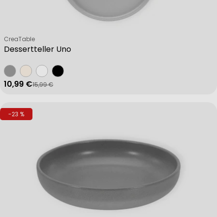
Verkäufer:
CreaTable
Dessertteller Uno
10,99 €
15,99 €
Verkaufspreis
Regulärer Preis
-23 %