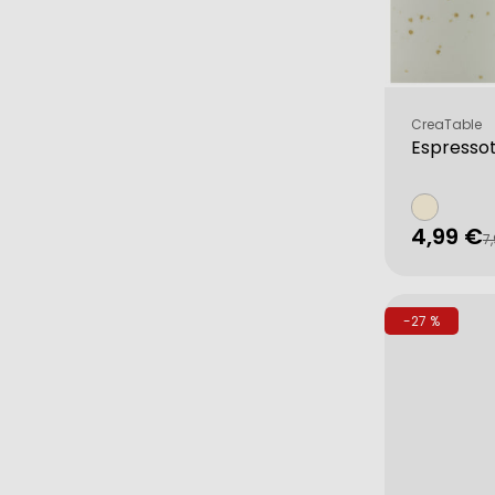
Verkäufer:
CreaTable
Espresso
4,99 €
Verkau
Regulä
7
Preis
-27 %