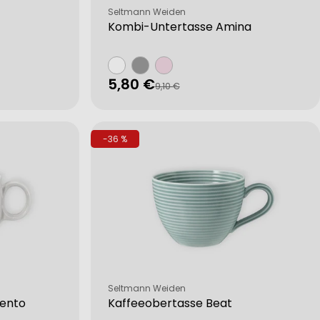
Verkäufer:
Seltmann Weiden
Kombi-Untertasse Amina
5,80 €
Verkaufspreis
Regulärer
9,10 €
Preis
-36 %
Verkäufer:
Seltmann Weiden
Sento
Kaffeeobertasse Beat