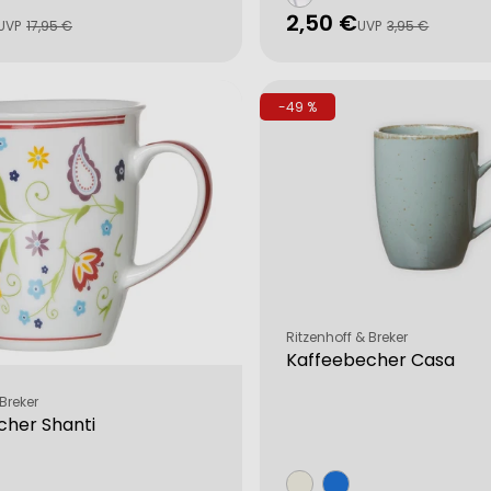
2,50 €
fspreis
rer
Verkaufspreis
Regulärer
UVP
17,95 €
UVP
3,95 €
Preis
-49 %
Verkäufer:
Ritzenhoff & Breker
Kaffeebecher Casa
Breker
cher Shanti