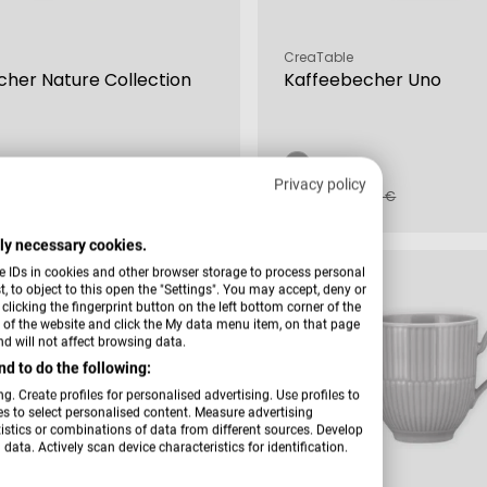
Verkäufer:
CreaTable
her Nature Collection
Kaffeebecher Uno
Privacy policy
5,99 €
fspreis
rer
Verkaufspreis
Regulärer
,99 €
8,99 €
Preis
ctly necessary cookies.
e IDs in cookies and other browser storage to process personal
-36 %
 to object to this open the "Settings". You may accept, deny or
licking the fingerprint button on the left bottom corner of the
er of the website and click the My data menu item, on that page
d will not affect browsing data.
d to do the following:
g. Create profiles for personalised advertising. Use profiles to
les to select personalised content. Measure advertising
tics or combinations of data from different sources. Develop
data. Actively scan device characteristics for identification.