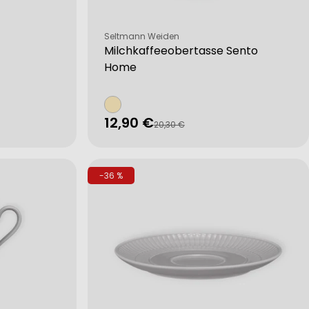
Verkäufer:
Seltmann Weiden
Milchkaffeeobertasse Sento
Home
12,90 €
Verkaufspreis
Regulärer
20,30 €
Preis
-36 %