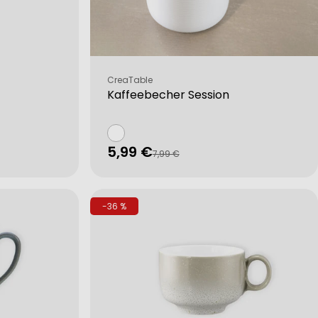
Verkäufer:
CreaTable
Kaffeebecher Session
5,99 €
Verkaufspreis
Regulärer
7,99 €
Preis
-36 %