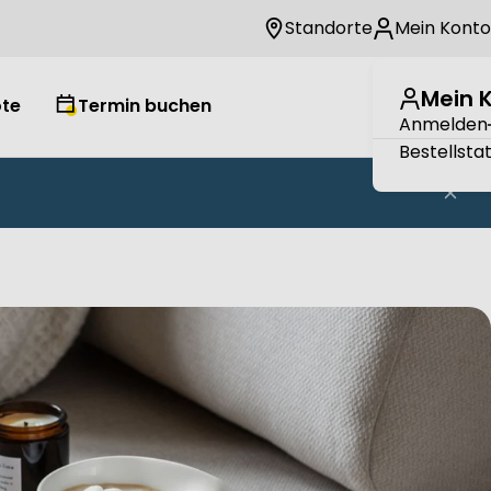
Standorte
Mein Konto
Mein 
te
Termin buchen
Wuns
W
Anmelden
Bestellsta