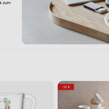
ck zum
e
-33 %