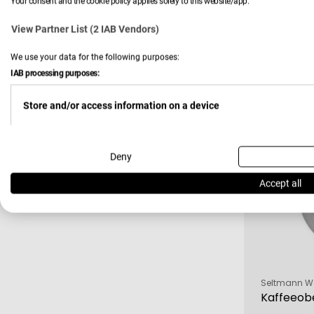
Your consent and the cookie policy applies solely to this website/app.
Verkäufer:
Seltmann W
Becher-S
View Partner List (2 IAB Vendors)
We use your data for the following purposes:
IAB processing purposes:
25,90 
Verkau
Regulä
Preis
Store and/or access information on a device
-36 %
Use limited data to select advertising
Deny
Accept all
Create profiles for personalised advertising
Use profiles to select personalised advertising
Verkäufer:
Seltmann W
Kaffeeob
Create profiles to personalise content