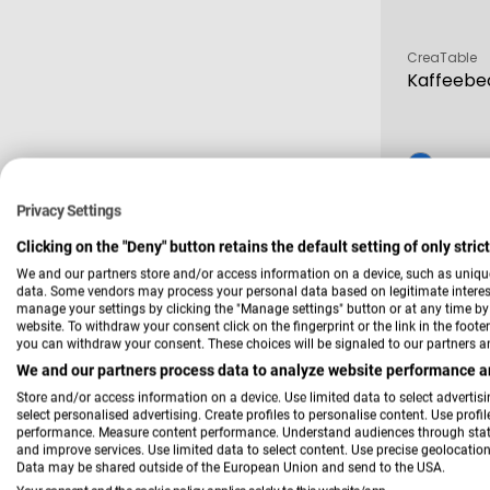
Verkäufer:
CreaTable
Kaffeebec
7,99 €
Verkau
Regulä
10
Privacy Settings
Preis
Clicking on the "Deny" button retains the default setting of only stri
We and our partners store and/or access information on a device, such as uniqu
-41 %
data. Some vendors may process your personal data based on legitimate interest,
manage your settings by clicking the "Manage settings" button or at any time by c
website. To withdraw your consent click on the fingerprint or the link in the foot
you can withdraw your consent. These choices will be signaled to our partners an
We and our partners process data to analyze website performance an
Store and/or access information on a device. Use limited data to select advertisin
select personalised advertising. Create profiles to personalise content. Use profi
performance. Measure content performance. Understand audiences through statis
and improve services. Use limited data to select content. Use precise geolocation 
Data may be shared outside of the European Union and send to the USA.