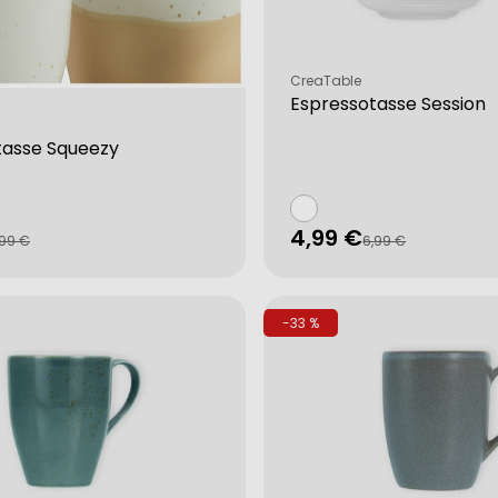
Verkäufer:
CreaTable
Espressotasse Session
tasse Squeezy
4,99 €
fspreis
rer
Verkaufspreis
Regulärer
,99 €
6,99 €
Preis
-33 %