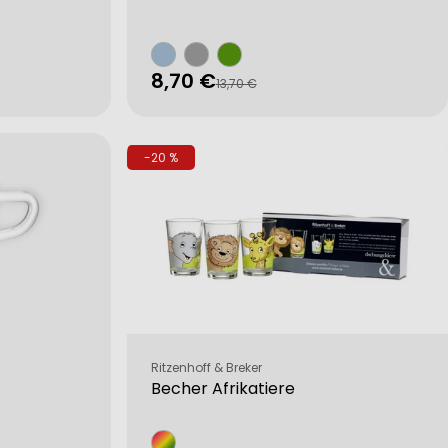
8,70 €
Verkaufspreis
Regulärer
13,70 €
Preis
-20 %
Verkäufer:
Ritzenhoff & Breker
Becher Afrikatiere