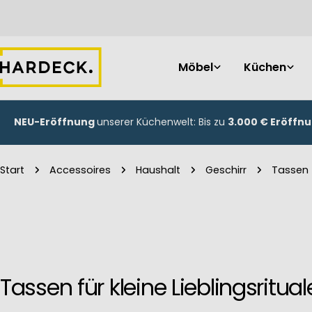
Zum
Inhalt
springen
Möbel
Küchen
NEU-Eröffnung
unserer Küchenwelt: Bis zu
3.000 € Eröffn
Start
Accessoires
Haushalt
Geschirr
Tassen
Tassen für kleine Lieblingsritual