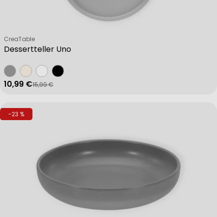
Verkäufer:
CreaTable
Dessertteller Uno
10,99 €
15,99 €
Verkaufspreis
Regulärer Preis
-23 %