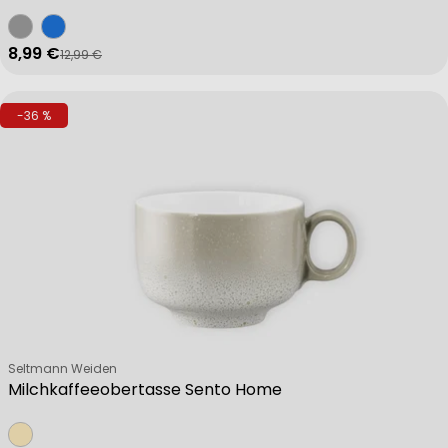
8,99 €
12,99 €
Verkaufspreis
Regulärer Preis
-36 %
Verkäufer:
Seltmann Weiden
Milchkaffeeobertasse Sento Home