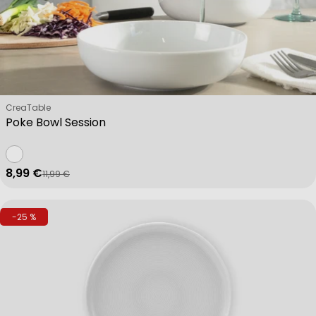
Verkäufer:
CreaTable
Poke Bowl Session
8,99 €
11,99 €
Verkaufspreis
Regulärer Preis
-25 %