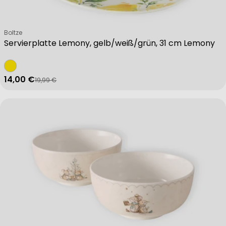
Verkäufer:
Boltze
Servierplatte Lemony, gelb/weiß/grün, 31 cm Lemony
14,00 €
19,99 €
Verkaufspreis
Regulärer Preis