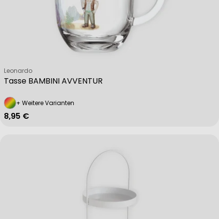
Verkäufer:
Leonardo
Tasse BAMBINI AVVENTUR
+ Weitere Varianten
Regulärer Preis
8,95 €