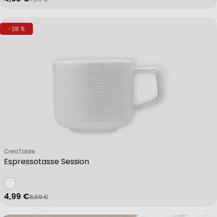
Verkaufspreis
Regulärer Preis
-28 %
Verkäufer:
CreaTable
Espressotasse Session
4,99 €
6,99 €
Verkaufspreis
Regulärer Preis