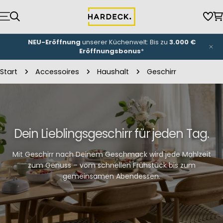
Zum
Inhalt
Wun
W
springen
NEU-Eröffnung
unserer Küchenwelt: Bis zu
3.000 €
Eröffnungsbonus
*
Start
Accessoires
Haushalt
Geschirr
Dein Lieblingsgeschirr für jeden Tag.
Mit Geschirr nach Deinem Geschmack wird jede Mahlzeit
zum Genuss – vom schnellen Frühstück bis zum
gemeinsamen Abendessen.