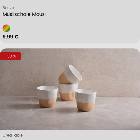
Verkäufer:
Boltze
Müslischale Mausi
Regulärer Preis
9,99 €
-33 %
Verkäufer:
CreaTable