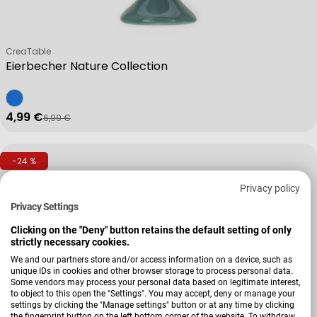
Verkäufer:
CreaTable
Eierbecher Nature Collection
4,99 €
6,99 €
Verkaufspreis
Regulärer Preis
-24 %
Privacy policy
Privacy Settings
Clicking on the "Deny" button retains the default setting of only
strictly necessary cookies.
We and our partners store and/or access information on a device, such as
unique IDs in cookies and other browser storage to process personal data.
Some vendors may process your personal data based on legitimate interest,
to object to this open the "Settings". You may accept, deny or manage your
settings by clicking the "Manage settings" button or at any time by clicking
the fingerprint button on the left bottom corner of the website. To withdraw