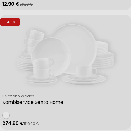
12,90 €
20,30 €
Verkaufspreis
Regulärer Preis
-46 %
Verkäufer:
Seltmann Weiden
Kombiservice Sento Home
274,90 €
516,00 €
Verkaufspreis
Regulärer Preis