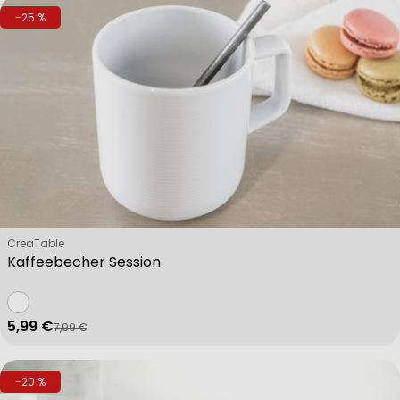
-25 %
Verkäufer:
CreaTable
Kaffeebecher Session
5,99 €
7,99 €
Verkaufspreis
Regulärer Preis
-20 %