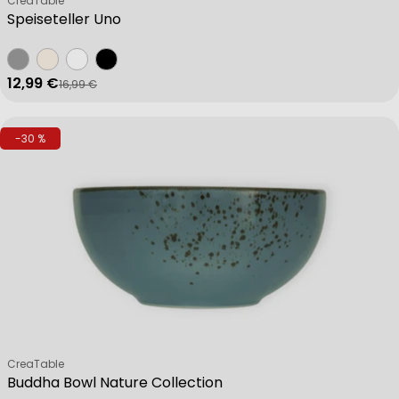
CreaTable
Speiseteller Uno
12,99 €
16,99 €
Verkaufspreis
Regulärer Preis
-30 %
Verkäufer:
CreaTable
Buddha Bowl Nature Collection