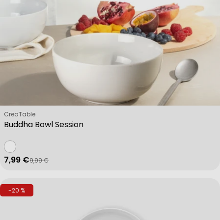
Verkäufer:
CreaTable
Buddha Bowl Session
7,99 €
9,99 €
Verkaufspreis
Regulärer Preis
-20 %