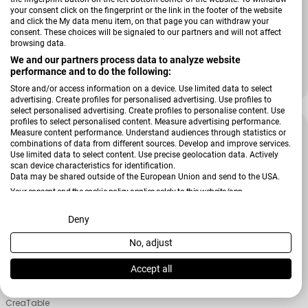
your consent click on the fingerprint or the link in the footer of the website
Verkäufer:
and click the My data menu item, on that page you can withdraw your
CreaTable
consent. These choices will be signaled to our partners and will not affect
Schüssel Nature Collection
browsing data.
We and our partners process data to analyze website
performance and to do the following:
21,99 €
28,99 €
Verkaufspreis
Regulärer Preis
Store and/or access information on a device. Use limited data to select
advertising. Create profiles for personalised advertising. Use profiles to
select personalised advertising. Create profiles to personalise content. Use
profiles to select personalised content. Measure advertising performance.
-37 %
Measure content performance. Understand audiences through statistics or
combinations of data from different sources. Develop and improve services.
Use limited data to select content. Use precise geolocation data. Actively
scan device characteristics for identification.
Data may be shared outside of the European Union and send to the USA.
Your consent and the cookie policy applies solely to this website/app.
View Partner List (2 IAB Vendors)
Deny
No, adjust
We use your data for the following purposes:
IAB processing purposes:
Accept all
Store and/or access information on a device
Verkäufer:
CreaTable