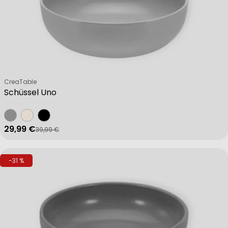
Verkäufer:
CreaTable
Schüssel Uno
29,99 €
39,99 €
Verkaufspreis
Regulärer Preis
-31 %