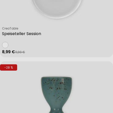
Verkäufer:
CreaTable
Speiseteller Session
8,99 €
11,99 €
Verkaufspreis
Regulärer Preis
-28 %