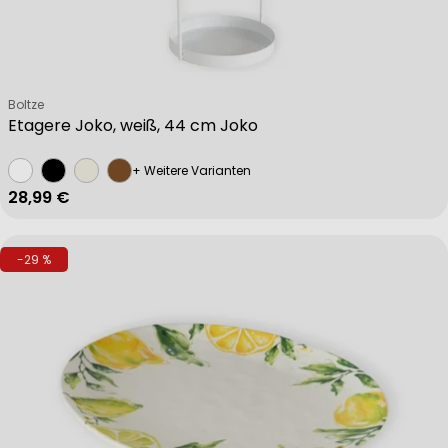
Verkäufer:
Boltze
Etagere Joko, weiß, 44 cm Joko
+ Weitere Varianten
Regulärer Preis
28,99 €
-29 %