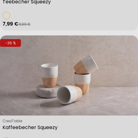
Teebecher Squeezy
7,99 €
11,99 €
Verkaufspreis
Regulärer Preis
-36 %
Verkäufer:
CreaTable
Kaffeebecher Squeezy