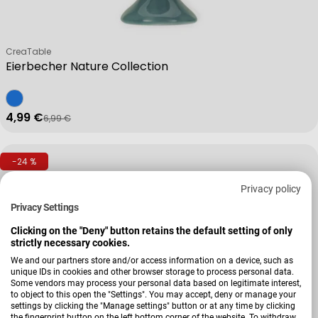
Verkäufer:
CreaTable
Eierbecher Nature Collection
4,99 €
6,99 €
Verkaufspreis
Regulärer Preis
-24 %
Privacy policy
Privacy Settings
Clicking on the "Deny" button retains the default setting of only
strictly necessary cookies.
We and our partners store and/or access information on a device, such as
unique IDs in cookies and other browser storage to process personal data.
Some vendors may process your personal data based on legitimate interest,
to object to this open the "Settings". You may accept, deny or manage your
settings by clicking the "Manage settings" button or at any time by clicking
the fingerprint button on the left bottom corner of the website. To withdraw