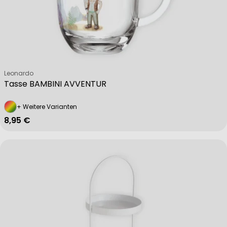
Verkäufer:
Leonardo
Tasse BAMBINI AVVENTUR
+ Weitere Varianten
Regulärer Preis
8,95 €