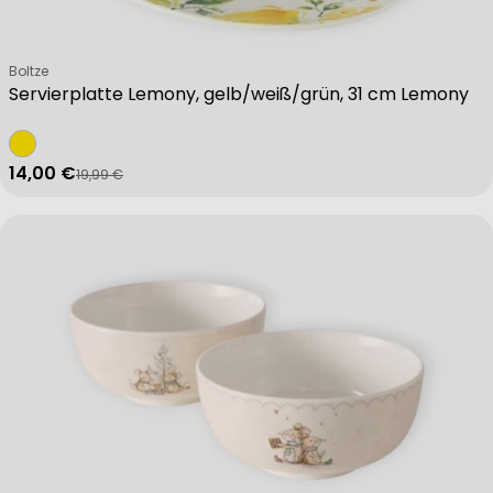
Verkäufer:
Boltze
Servierplatte Lemony, gelb/weiß/grün, 31 cm Lemony
14,00 €
19,99 €
Verkaufspreis
Regulärer Preis