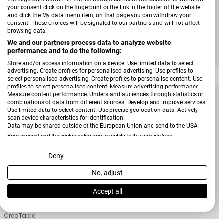
your consent click on the fingerprint or the link in the footer of the website
Verkäufer:
and click the My data menu item, on that page you can withdraw your
CreaTable
consent. These choices will be signaled to our partners and will not affect
Schüssel Nature Collection
browsing data.
We and our partners process data to analyze website
performance and to do the following:
21,99 €
28,99 €
Verkaufspreis
Regulärer Preis
Store and/or access information on a device. Use limited data to select
advertising. Create profiles for personalised advertising. Use profiles to
select personalised advertising. Create profiles to personalise content. Use
profiles to select personalised content. Measure advertising performance.
-37 %
Measure content performance. Understand audiences through statistics or
combinations of data from different sources. Develop and improve services.
Use limited data to select content. Use precise geolocation data. Actively
scan device characteristics for identification.
Data may be shared outside of the European Union and send to the USA.
Your consent and the cookie policy applies solely to this website/app.
View Partner List (2 IAB Vendors)
Deny
No, adjust
We use your data for the following purposes:
IAB processing purposes:
Accept all
Store and/or access information on a device
Verkäufer:
CreaTable