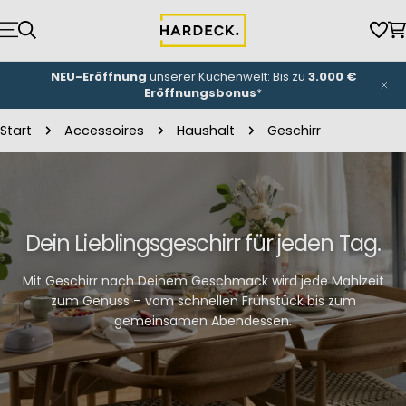
Zum
Inhalt
Wun
W
springen
NEU-Eröffnung
unserer Küchenwelt: Bis zu
3.000 €
Eröffnungsbonus
*
Start
Accessoires
Haushalt
Geschirr
Dein Lieblingsgeschirr für jeden Tag.
Mit Geschirr nach Deinem Geschmack wird jede Mahlzeit
zum Genuss – vom schnellen Frühstück bis zum
gemeinsamen Abendessen.