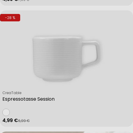
Verkaufspreis
Regulärer Preis
-28 %
Verkäufer:
CreaTable
Espressotasse Session
4,99 €
6,99 €
Verkaufspreis
Regulärer Preis