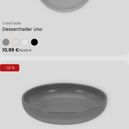
Verkäufer:
CreaTable
Dessertteller Uno
10,99 €
15,99 €
Verkaufspreis
Regulärer Preis
-23 %