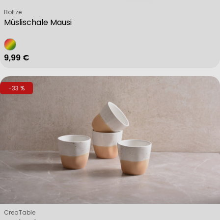
Verkäufer:
Boltze
Müslischale Mausi
Regulärer Preis
9,99 €
-33 %
Verkäufer:
CreaTable