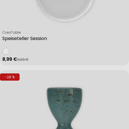
Verkäufer:
CreaTable
Speiseteller Session
8,99 €
11,99 €
Verkaufspreis
Regulärer Preis
-28 %