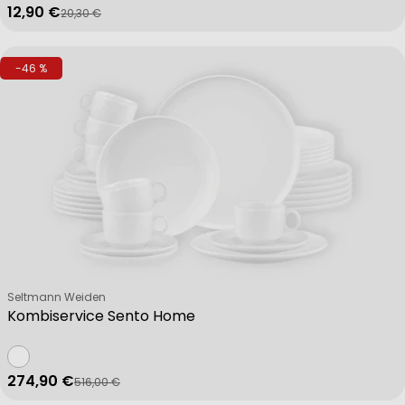
12,90 €
20,30 €
Verkaufspreis
Regulärer Preis
-46 %
Verkäufer:
Seltmann Weiden
Kombiservice Sento Home
274,90 €
516,00 €
Verkaufspreis
Regulärer Preis