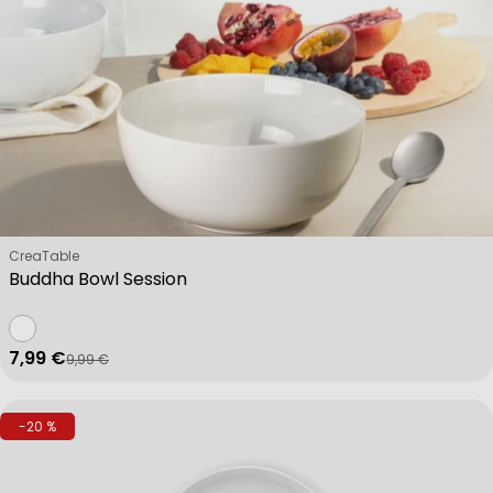
Verkäufer:
CreaTable
Buddha Bowl Session
7,99 €
9,99 €
Verkaufspreis
Regulärer Preis
-20 %