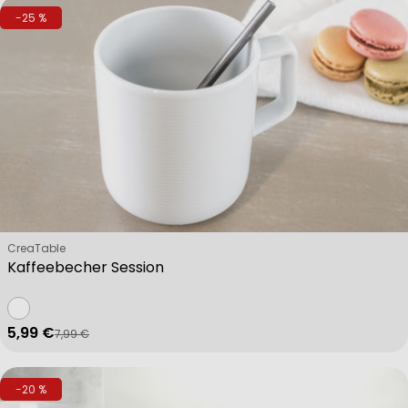
-25 %
Verkäufer:
CreaTable
Kaffeebecher Session
5,99 €
7,99 €
Verkaufspreis
Regulärer Preis
-20 %