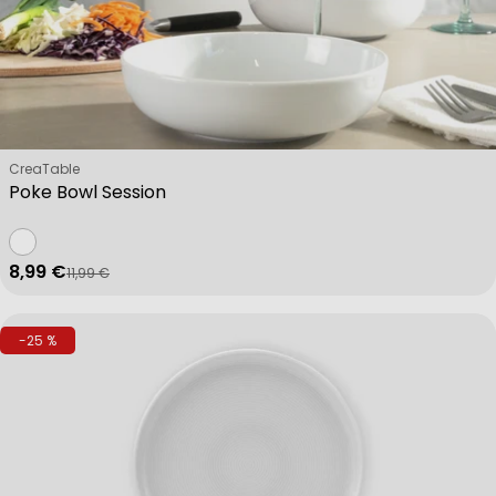
Verkäufer:
CreaTable
Poke Bowl Session
8,99 €
11,99 €
Verkaufspreis
Regulärer Preis
-25 %