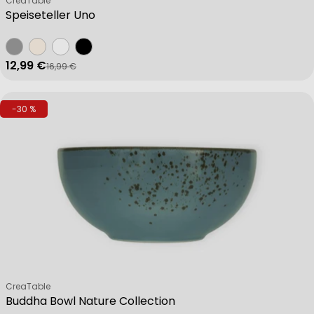
CreaTable
Speiseteller Uno
12,99 €
16,99 €
Verkaufspreis
Regulärer Preis
-30 %
Verkäufer:
CreaTable
Buddha Bowl Nature Collection