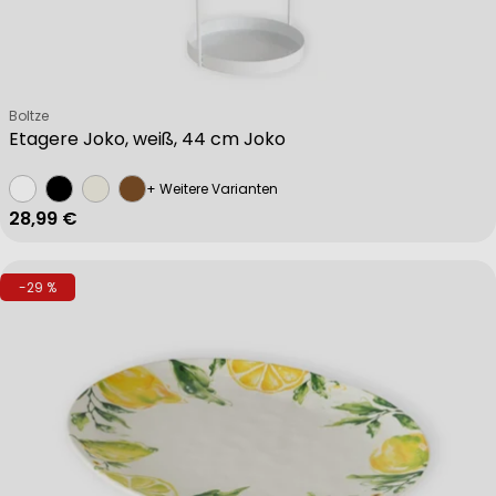
Verkäufer:
Boltze
Etagere Joko, weiß, 44 cm Joko
+ Weitere Varianten
Regulärer Preis
28,99 €
-29 %