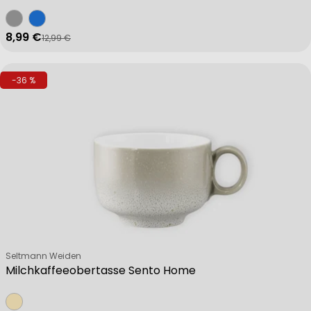
8,99 €
12,99 €
Verkaufspreis
Regulärer Preis
-36 %
Verkäufer:
Seltmann Weiden
Milchkaffeeobertasse Sento Home