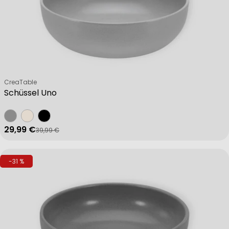
Verkäufer:
CreaTable
Schüssel Uno
29,99 €
39,99 €
Verkaufspreis
Regulärer Preis
-31 %