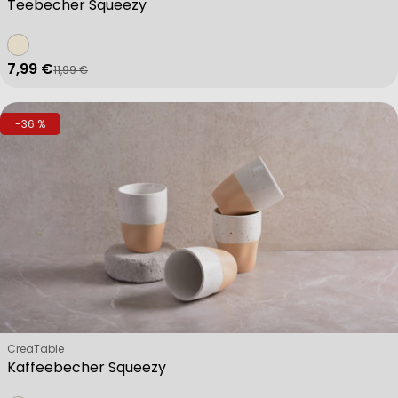
Teebecher Squeezy
7,99 €
11,99 €
Verkaufspreis
Regulärer Preis
-36 %
Verkäufer:
CreaTable
Kaffeebecher Squeezy