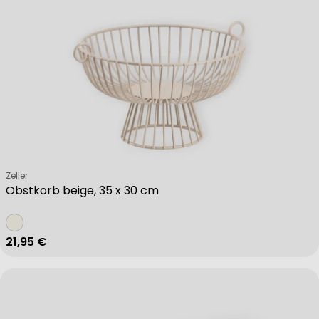
Verkäufer:
Zeller
Obstkorb beige, 35 x 30 cm
Regulärer Preis
21,95 €