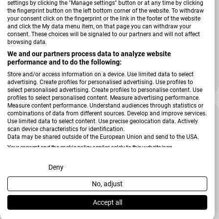
settings by clicking the "Manage settings" button or at any time by clicking
the fingerprint button on the left bottom corner of the website. To withdraw
your consent click on the fingerprint or the link in the footer of the website
and click the My data menu item, on that page you can withdraw your
consent. These choices will be signaled to our partners and will not affect
Verkäufer:
Seltmann Weiden
browsing data.
Zuckerdose Amina
We and our partners process data to analyze website
performance and to do the following:
Store and/or access information on a device. Use limited data to select
19,90 €
advertising. Create profiles for personalised advertising. Use profiles to
31,30 €
Verkaufspreis
Regulärer Preis
select personalised advertising. Create profiles to personalise content. Use
profiles to select personalised content. Measure advertising performance.
Measure content performance. Understand audiences through statistics or
combinations of data from different sources. Develop and improve services.
-15 %
Use limited data to select content. Use precise geolocation data. Actively
scan device characteristics for identification.
Data may be shared outside of the European Union and send to the USA.
Your consent and the cookie policy applies solely to this website/app.
View Partner List (2 IAB Vendors)
Deny
No, adjust
We use your data for the following purposes:
IAB processing purposes:
Accept all