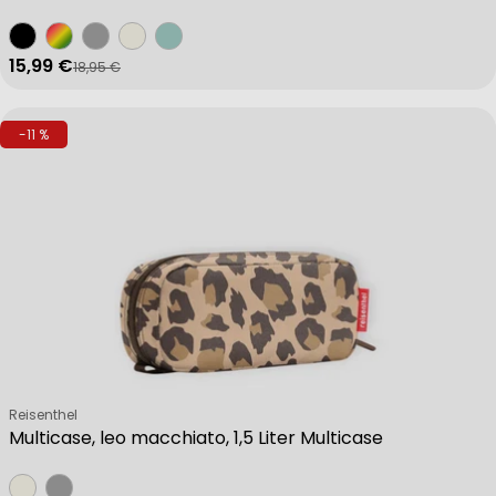
15,99 €
18,95 €
Verkaufspreis
Regulärer Preis
-11 %
Verkäufer:
Reisenthel
Multicase, leo macchiato, 1,5 Liter Multicase