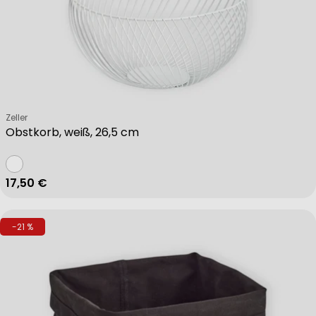
Verkäufer:
Zeller
Obstkorb, weiß, 26,5 cm
Regulärer Preis
17,50 €
-21 %