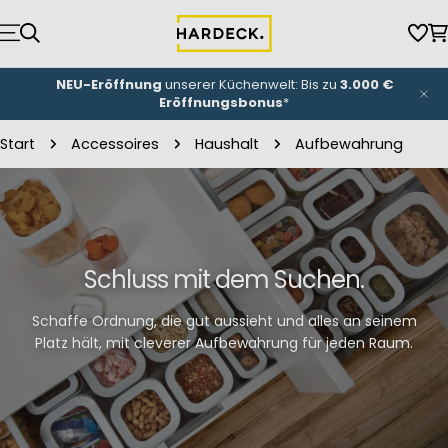
Zum
Inhalt
Wun
W
springen
NEU-Eröffnung
unserer Küchenwelt: Bis zu
3.000 €
Eröffnungsbonus
*
Start
Accessoires
Haushalt
Aufbewahrung
Schluss mit dem Suchen.
Schaffe Ordnung, die gut aussieht und alles an seinem
Platz hält, mit cleverer Aufbewahrung für jeden Raum.