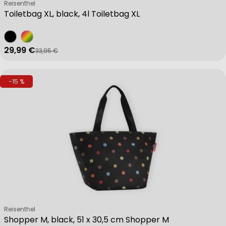
Verkäufer:
Reisenthel
Toiletbag XL, black, 4l Toiletbag XL
29,99 €
33,95 €
Verkaufspreis
Regulärer Preis
-15 %
Verkäufer:
Reisenthel
Shopper M, black, 51 x 30,5 cm Shopper M