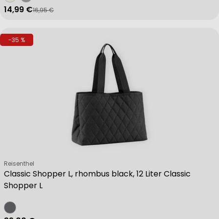
14,99 €
16,95 €
Verkaufspreis
Regulärer Preis
-35 %
Verkäufer:
Reisenthel
Classic Shopper L, rhombus black, 12 Liter Classic
Shopper L