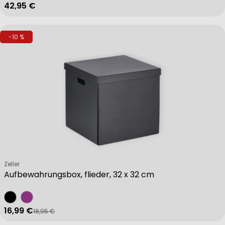
Regulärer Preis
42,95 €
-10 %
Verkäufer:
Zeller
Aufbewahrungsbox, flieder, 32 x 32 cm
16,99 €
18,95 €
Verkaufspreis
Regulärer Preis