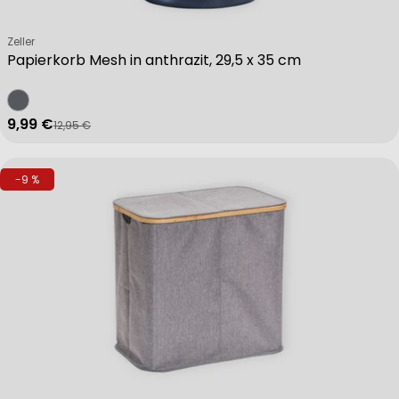
Verkäufer:
Zeller
Papierkorb Mesh in anthrazit, 29,5 x 35 cm
9,99 €
12,95 €
Verkaufspreis
Regulärer Preis
-9 %