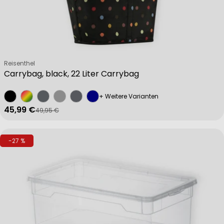
Verkäufer:
Reisenthel
Carrybag, black, 22 Liter Carrybag
+ Weitere Varianten
45,99 €
49,95 €
Verkaufspreis
Regulärer Preis
-27 %