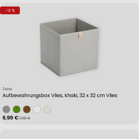
-12 %
Verkäufer:
Zeller
Aufbewahrungsbox Vlies, khaki, 32 x 32 cm Vlies
6,99 €
7,95 €
Verkaufspreis
Regulärer Preis