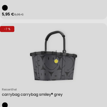
5,95 €
6,95 €
Verkaufspreis
Regulärer Preis
-7 %
Verkäufer:
Reisenthel
carrybag carrybag smiley® grey