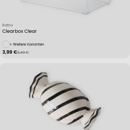
Verkäufer:
Rotho
Clearbox Clear
+ Weitere Varianten
3,99 €
5,49 €
Verkaufspreis
Regulärer Preis