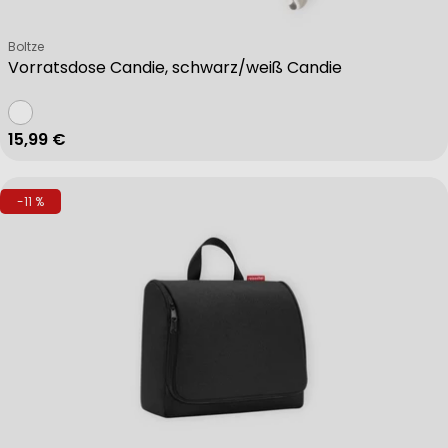
Verkäufer:
Boltze
Vorratsdose Candie, schwarz/weiß Candie
Regulärer Preis
15,99 €
-11 %