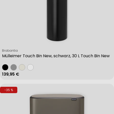
Verkäufer:
Brabantia
Mülleimer Touch Bin New, schwarz, 30 L Touch Bin New
Regulärer Preis
139,95 €
-35 %