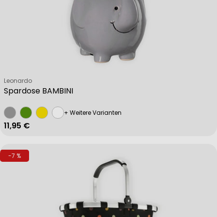
Verkäufer:
Leonardo
Spardose BAMBINI
+ Weitere Varianten
Regulärer Preis
11,95 €
-7 %