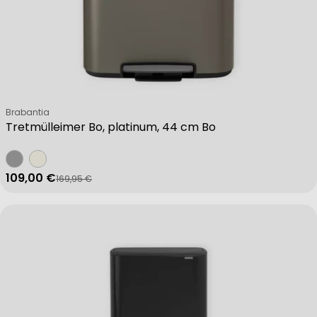
Verkäufer:
Brabantia
Tretmülleimer Bo, platinum, 44 cm Bo
109,00 €
169,95 €
Verkaufspreis
Regulärer Preis