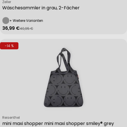
Verkäufer:
Zeller
Wäschesammler in grau, 2-Fächer
+ Weitere Varianten
36,99 €
40,95 €
Verkaufspreis
Regulärer Preis
-14 %
Verkäufer:
Reisenthel
mini maxi shopper mini maxi shopper smiley® grey