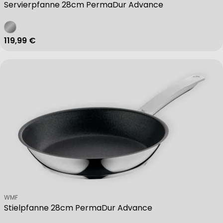
Servierpfanne 28cm PermaDur Advance
Regulärer Preis
119,99 €
Verkäufer:
WMF
Stielpfanne 28cm PermaDur Advance