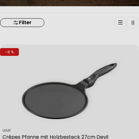
Filter
-8 %
Verkäufer:
WMF
Crêpes Pfanne mit Holzbesteck 27cm Devil