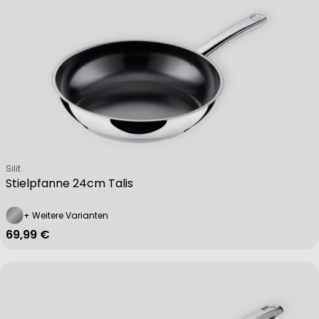
Verkäufer:
Silit
Stielpfanne 24cm Talis
+ Weitere Varianten
Regulärer Preis
69,99 €