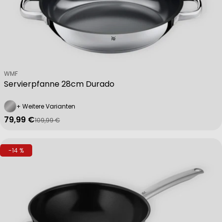
Non-IAB processing purposes:
Necessary
Performance
Verkäufer:
WMF
Servierpfanne 28cm Durado
Functional
+ Weitere Varianten
79,99 €
109,99 €
Verkaufspreis
Regulärer Preis
Advertising
-14 %