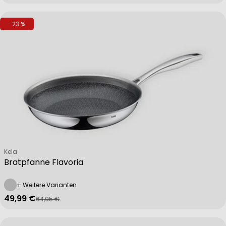
-23 %
Verkäufer:
Kela
Bratpfanne Flavoria
+ Weitere Varianten
49,99 €
64,95 €
Verkaufspreis
Regulärer Preis