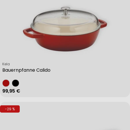
Verkäufer:
Kela
Bauernpfanne Calido
Regulärer Preis
99,95 €
-29 %