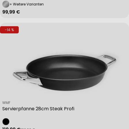
+ Weitere Varianten
Regulärer Preis
99,99 €
-14 %
Verkäufer:
WMF
Servierpfanne 28cm Steak Profi