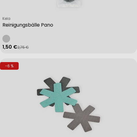
Verkäufer:
Kela
Reinigungsbälle Pano
1,50 €
2,75 €
Verkaufspreis
Regulärer Preis
-6 %