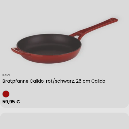
Verkäufer:
Kela
Bratpfanne Calido, rot/schwarz, 28 cm Calido
Regulärer Preis
59,95 €