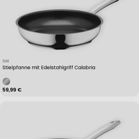
Verkäufer:
Silit
Stielpfanne mit Edelstahlgriff Calabria
Regulärer Preis
59,99 €