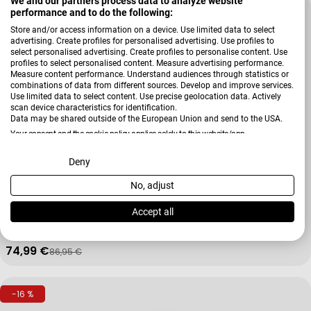
We and our partners process data to analyze website
-13 %
performance and to do the following:
Store and/or access information on a device. Use limited data to select
advertising. Create profiles for personalised advertising. Use profiles to
select personalised advertising. Create profiles to personalise content. Use
profiles to select personalised content. Measure advertising performance.
Measure content performance. Understand audiences through statistics or
combinations of data from different sources. Develop and improve services.
Use limited data to select content. Use precise geolocation data. Actively
scan device characteristics for identification.
Data may be shared outside of the European Union and send to the USA.
Your consent and the cookie policy applies solely to this website/app.
View Partner List (2 IAB Vendors)
Deny
No, adjust
Verkäufer:
Kela
We use your data for the following purposes:
Servierpfanne Kerros
IAB processing purposes:
Accept all
+ Weitere Varianten
Store and/or access information on a device
74,99 €
86,95 €
Verkaufspreis
Regulärer Preis
Use limited data to select advertising
-16 %