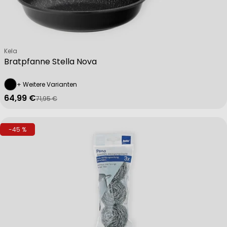
Verkäufer:
Kela
Bratpfanne Stella Nova
+ Weitere Varianten
64,99 €
71,95 €
Verkaufspreis
Regulärer Preis
-45 %