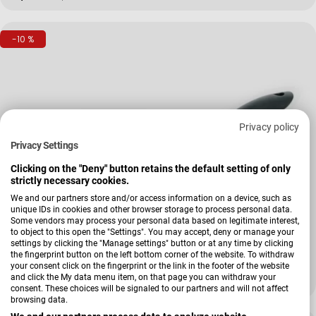
-10 %
Privacy policy
Privacy Settings
Clicking on the "Deny" button retains the default setting of only
strictly necessary cookies.
We and our partners store and/or access information on a device, such as
unique IDs in cookies and other browser storage to process personal data.
Verkäufer:
Kela
Some vendors may process your personal data based on legitimate interest,
Bratpfanne Kerros
to object to this open the "Settings". You may accept, deny or manage your
settings by clicking the "Manage settings" button or at any time by clicking
the fingerprint button on the left bottom corner of the website. To withdraw
+ Weitere Varianten
your consent click on the fingerprint or the link in the footer of the website
and click the My data menu item, on that page you can withdraw your
34,99 €
38,95 €
Verkaufspreis
Regulärer Preis
consent. These choices will be signaled to our partners and will not affect
browsing data.