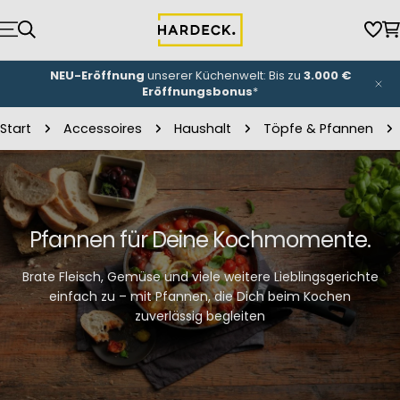
Zum
Inhalt
Wun
W
springen
NEU-Eröffnung
unserer Küchenwelt: Bis zu
3.000 €
Eröffnungsbonus
*
Start
Accessoires
Haushalt
Töpfe & Pfannen
Pfannen für Deine Kochmomente.
Brate Fleisch, Gemüse und viele weitere Lieblingsgerichte
einfach zu – mit Pfannen, die Dich beim Kochen
zuverlässig begleiten