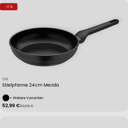
-11 %
Verkäufer:
Silit
Stielpfanne 24cm Merida
+ Weitere Varianten
52,99 €
59,99 €
Verkaufspreis
Regulärer Preis