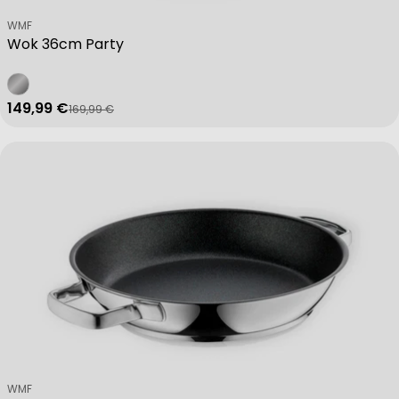
Verkäufer:
WMF
Wok 36cm Party
149,99 €
169,99 €
Verkaufspreis
Regulärer Preis
Verkäufer:
WMF