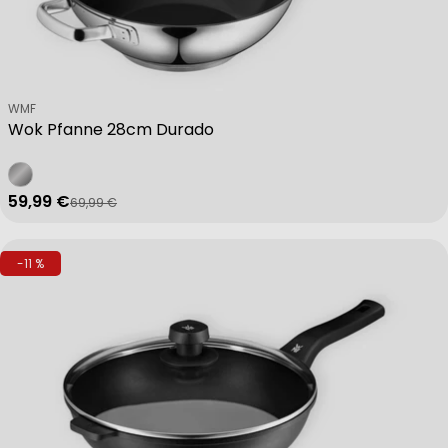
Verkäufer:
WMF
Wok Pfanne 28cm Durado
59,99 €
69,99 €
Verkaufspreis
Regulärer Preis
-11 %