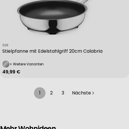
Verkäufer:
Silit
Stielpfanne mit Edelstahlgriff 20cm Calabria
+ Weitere Varianten
Regulärer Preis
49,99 €
1
2
3
Nächste
Mehr Wohnideen.