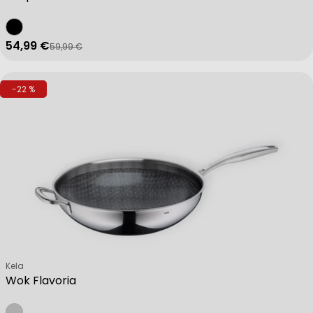
54,99 €
59,99 €
Verkaufspreis
Regulärer Preis
-22 %
Verkäufer:
Kela
Wok Flavoria