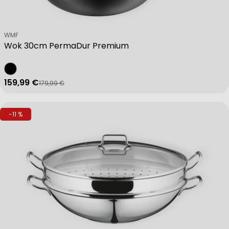
Verkäufer:
WMF
Wok 30cm PermaDur Premium
159,99 €
179,99 €
Verkaufspreis
Regulärer Preis
-11 %