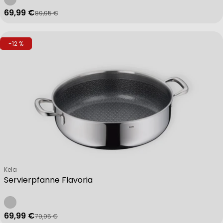
69,99 €
89,95 €
Verkaufspreis
Regulärer Preis
-12 %
Verkäufer:
Kela
Servierpfanne Flavoria
69,99 €
79,95 €
Verkaufspreis
Regulärer Preis