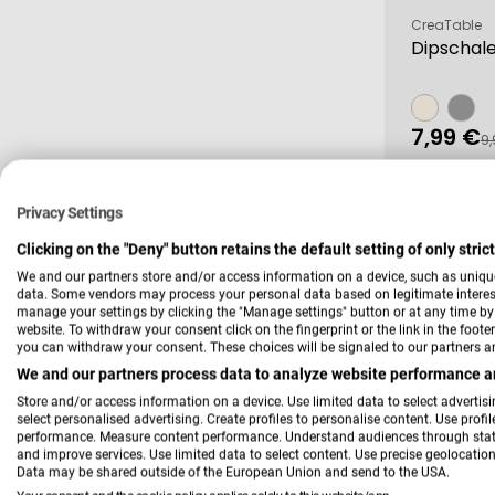
Verkäufer:
CreaTable
Dipschal
7,99 €
Verkau
Regulä
9,
Preis
Privacy Settings
-47 %
Clicking on the "Deny" button retains the default setting of only stri
We and our partners store and/or access information on a device, such as uniqu
data. Some vendors may process your personal data based on legitimate interest,
manage your settings by clicking the "Manage settings" button or at any time by c
website. To withdraw your consent click on the fingerprint or the link in the foot
you can withdraw your consent. These choices will be signaled to our partners an
We and our partners process data to analyze website performance an
Store and/or access information on a device. Use limited data to select advertisin
select personalised advertising. Create profiles to personalise content. Use profi
performance. Measure content performance. Understand audiences through statis
Verkäufer:
Seltmann W
and improve services. Use limited data to select content. Use precise geolocation 
Tafelser
Data may be shared outside of the European Union and send to the USA.