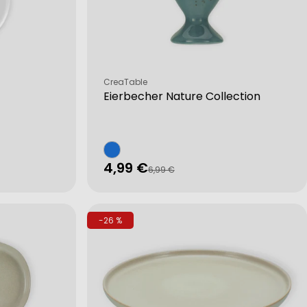
Verkäufer:
CreaTable
Eierbecher Nature Collection
4,99 €
Verkaufspreis
Regulärer
6,99 €
Preis
-26 %