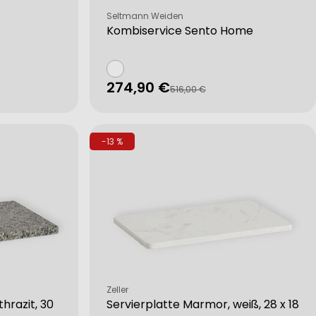
Verkäufer:
Seltmann Weiden
Kombiservice Sento Home
274,90 €
Verkaufspreis
Regulärer
516,00 €
Preis
-13 %
Verkäufer:
Zeller
thrazit, 30
Servierplatte Marmor, weiß, 28 x 18