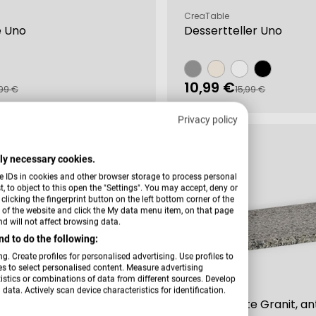
Verkäufer:
CreaTable
e Uno
Dessertteller Uno
10,99 €
fspreis
rer
Verkaufspreis
Regulärer
99 €
15,99 €
Preis
Privacy policy
-10 %
ctly necessary cookies.
e IDs in cookies and other browser storage to process personal
 to object to this open the "Settings". You may accept, deny or
licking the fingerprint button on the left bottom corner of the
er of the website and click the My data menu item, on that page
d will not affect browsing data.
d to do the following:
g. Create profiles for personalised advertising. Use profiles to
les to select personalised content. Measure advertising
tics or combinations of data from different sources. Develop
Verkäufer:
eiden
Zeller
data. Actively scan device characteristics for identification.
vice Sento Home
Servierplatte Granit, an