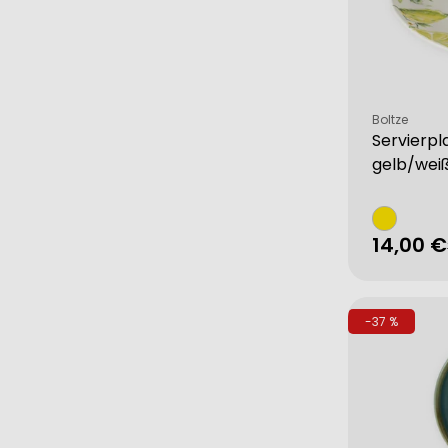
Verkäufer:
Boltze
Servierpl
gelb/wei
14,00 €
Verkau
Regulä
Preis
-37 %