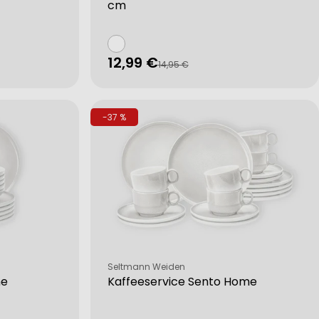
cm
12,99 €
Verkaufspreis
Regulärer
14,95 €
Preis
-37 %
Verkäufer:
Seltmann Weiden
me
Kaffeeservice Sento Home