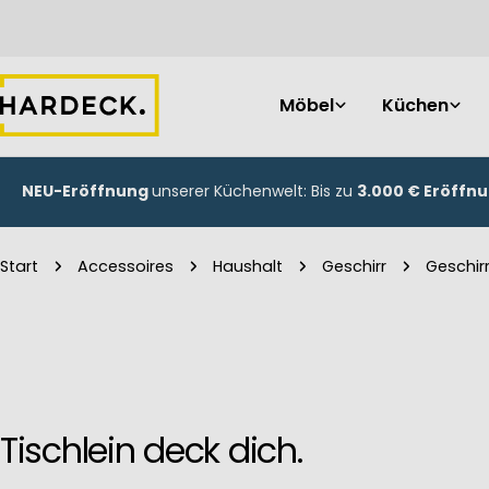
Zum
Inhalt
springen
Möbel
Küchen
NEU-Eröffnung
unserer Küchenwelt: Bis zu
3.000 € Eröffn
Start
Accessoires
Haushalt
Geschirr
Geschir
Tischlein deck dich.