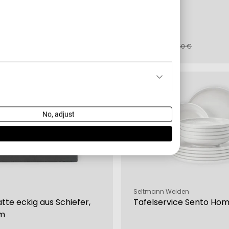
x 18 cm
€
12,99 €
fspreis
rer
Verkaufspreis
Regulärer
265,60 €
14,50 €
Preis
-38 %
No, adjust
Verkäufer:
Seltmann Weiden
atte eckig aus Schiefer,
Tafelservice Sento Ho
cm