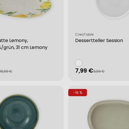
Verkäufer:
CreaTable
atte Lemony,
Dessertteller Session
ß/grün, 31 cm Lemony
7,99 €
fspreis
rer
Verkaufspreis
Regulärer
19,99 €
9,99 €
Preis
-16 %