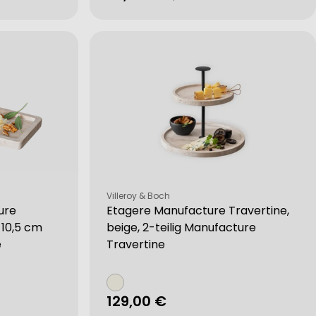
Preis
Verkäufer:
Villeroy & Boch
ure
Etagere Manufacture Travertine,
x 10,5 cm
beige, 2-teilig Manufacture
e
Travertine
Regulärer
129,00 €