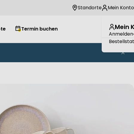
Standorte
Mein Konto
Mein 
te
Termin buchen
Wuns
W
Anmelden
Bestellsta