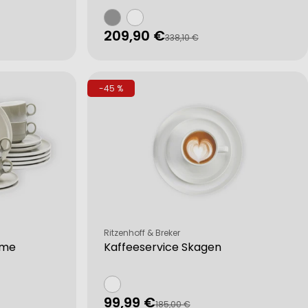
209,90 €
Verkaufspreis
Regulärer
338,10 €
Preis
-45 %
Verkäufer:
Ritzenhoff & Breker
ome
Kaffeeservice Skagen
99,99 €
Verkaufspreis
Regulärer
185,00 €