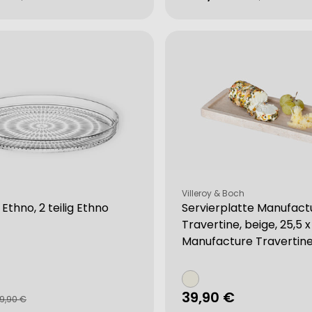
Preis
Verkäufer:
Villeroy & Boch
 Ethno, 2 teilig Ethno
Servierplatte Manufact
Travertine, beige, 25,5 
Manufacture Travertin
Regulärer
39,90 €
fspreis
rer
19,90 €