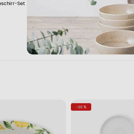
eschirr-Set
-20 %