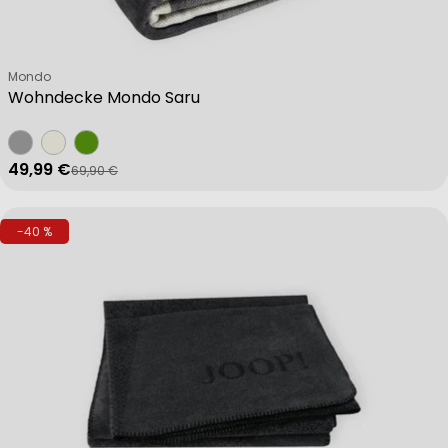
Verkäufer:
Mondo
Wohndecke Mondo Saru
49,99 €
69,90 €
Verkaufspreis
Regulärer Preis
-40 %