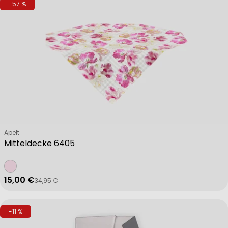
-57 %
Verkäufer:
Apelt
Mitteldecke 6405
15,00 €
34,95 €
Verkaufspreis
Regulärer Preis
-11 %