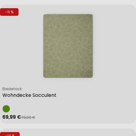
-11 %
Verkäufer:
Biederlack
Wohndecke Socculent
69,99 €
79,00 €
Verkaufspreis
Regulärer Preis
-14 %