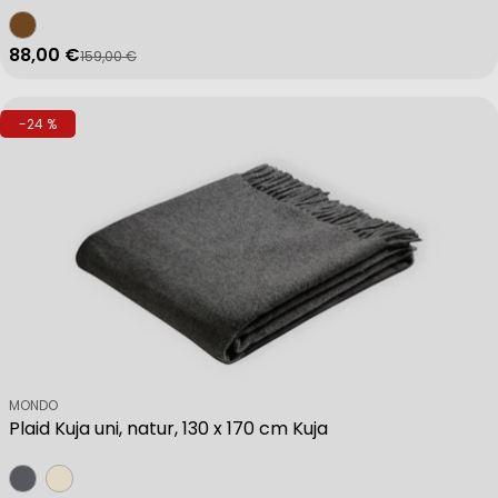
88,00 €
159,00 €
Verkaufspreis
Regulärer Preis
-24 %
Verkäufer:
MONDO
Plaid Kuja uni, natur, 130 x 170 cm Kuja