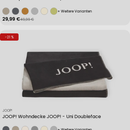
+ Weitere Varianten
29,99 €
49,99 €
Verkaufspreis
Regulärer Preis
-21 %
Verkäufer:
JOOP!
JOOP! Wohndecke JOOP! - Uni Doubleface
+ Weitere Varianten