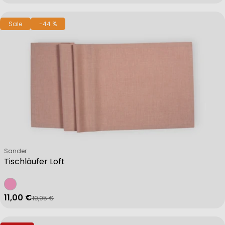
Sale
-44 %
Verkäufer:
Sander
Tischläufer Loft
11,00 €
19,95 €
Verkaufspreis
Regulärer Preis