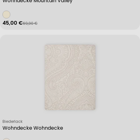
Wohndecke Mountain Valley
45,00 €
69,90 €
Verkaufspreis
Regulärer Preis
Verkäufer:
Biederlack
Wohndecke Wohndecke