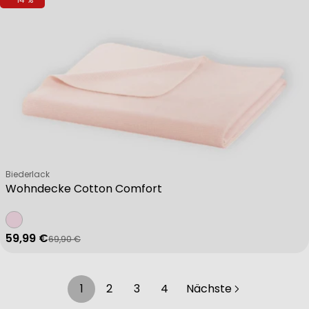
Verkäufer:
Biederlack
Wohndecke Cotton Comfort
59,99 €
69,90 €
Verkaufspreis
Regulärer Preis
1
2
3
4
Nächste