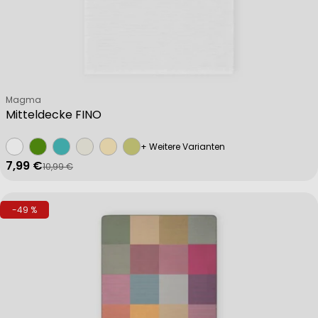
Verkäufer:
Magma
Mitteldecke FINO
+ Weitere Varianten
7,99 €
10,99 €
Verkaufspreis
Regulärer Preis
-49 %