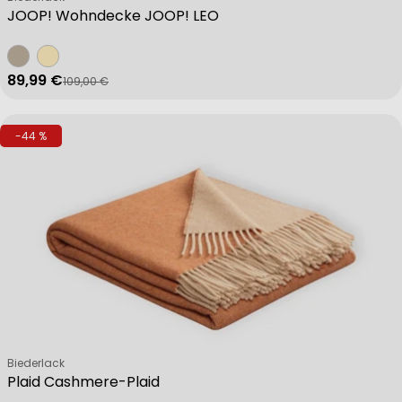
JOOP! Wohndecke JOOP! LEO
89,99 €
109,00 €
Verkaufspreis
Regulärer Preis
-44 %
Verkäufer:
Biederlack
Plaid Cashmere-Plaid