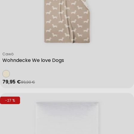
Verkäufer:
Cawö
Wohndecke We love Dogs
79,95 €
89,90 €
Verkaufspreis
Regulärer Preis
-27 %