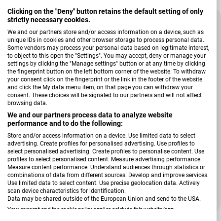
Clicking on the "Deny" button retains the default setting of only
-35 %
strictly necessary cookies.
We and our partners store and/or access information on a device, such as
unique IDs in cookies and other browser storage to process personal data.
Some vendors may process your personal data based on legitimate interest,
to object to this open the "Settings". You may accept, deny or manage your
settings by clicking the "Manage settings" button or at any time by clicking
the fingerprint button on the left bottom corner of the website. To withdraw
your consent click on the fingerprint or the link in the footer of the website
and click the My data menu item, on that page you can withdraw your
consent. These choices will be signaled to our partners and will not affect
browsing data.
We and our partners process data to analyze website
performance and to do the following:
Store and/or access information on a device. Use limited data to select
Verkäufer:
advertising. Create profiles for personalised advertising. Use profiles to
Biederlack
select personalised advertising. Create profiles to personalise content. Use
Wohndecke Autum Ember, rot, 150 x 200 cm Autum
profiles to select personalised content. Measure advertising performance.
Ember
Measure content performance. Understand audiences through statistics or
combinations of data from different sources. Develop and improve services.
Use limited data to select content. Use precise geolocation data. Actively
scan device characteristics for identification.
Data may be shared outside of the European Union and send to the USA.
45,00 €
69,90 €
Verkaufspreis
Regulärer Preis
Your consent and the cookie policy applies solely to this website/app.