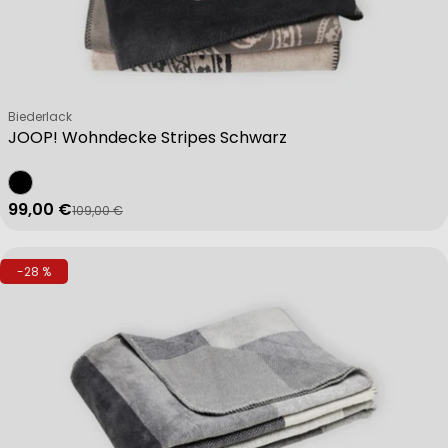
Verkäufer:
Biederlack
JOOP! Wohndecke Stripes Schwarz
99,00 €
109,00 €
Verkaufspreis
Regulärer Preis
-28 %