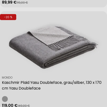
89,99 €
119,00 €
Verkaufspreis
Regulärer Preis
-20 %
Verkäufer:
MONDO
Kaschmir Plaid Yasu Doubleface, grau/silber, 130 x 170
cm Yasu Doubleface
119,00 €
149,00 €
Verkaufspreis
Regulärer Preis