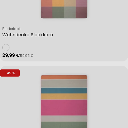
Verkäufer:
Biederlack
Wohndecke Blockkaro
29,99 €
59,95 €
Verkaufspreis
Regulärer Preis
-49 %