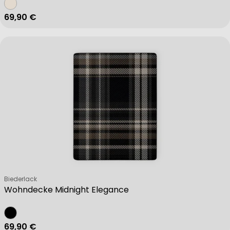
Regulärer Preis
69,90 €
Verkäufer:
Biederlack
Wohndecke Midnight Elegance
Regulärer Preis
69,90 €