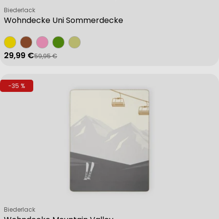
Verkäufer:
Biederlack
Wohndecke Uni Sommerdecke
29,99 €
59,95 €
Verkaufspreis
Regulärer Preis
-35 %
Verkäufer:
Biederlack