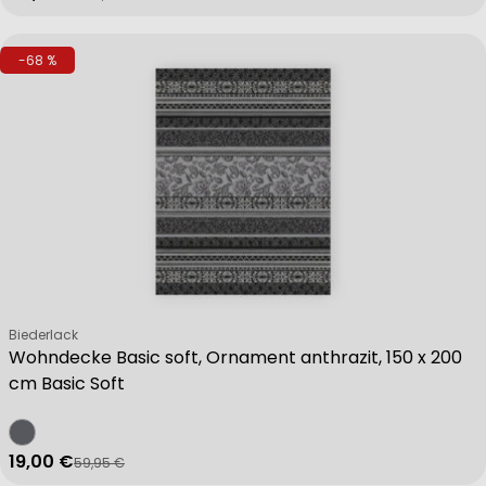
-68 %
Verkäufer:
Biederlack
Wohndecke Basic soft, Ornament anthrazit, 150 x 200
cm Basic Soft
19,00 €
59,95 €
Verkaufspreis
Regulärer Preis