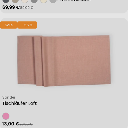
69,99 €
89,00 €
Verkaufspreis
Regulärer Preis
Sale
-56 %
Verkäufer:
Sander
Tischläufer Loft
13,00 €
29,95 €
Verkaufspreis
Regulärer Preis