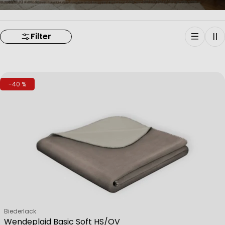
Filter
-40 %
Verkäufer:
Biederlack
Wendeplaid Basic Soft HS/OV