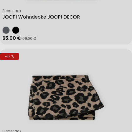
Verkäufer:
Biederlack
JOOP! Wohndecke JOOP! DECOR
65,00 €
109,00 €
Verkaufspreis
Regulärer Preis
-17 %
Verkäufer:
Biederlack