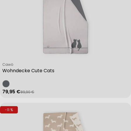
Verkäufer:
Cawö
Wohndecke Cute Cats
79,95 €
89,90 €
Verkaufspreis
Regulärer Preis
-11 %