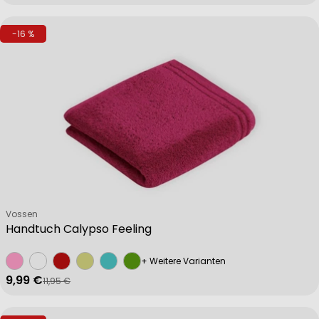
-16 %
Verkäufer:
Vossen
Handtuch Calypso Feeling
+ Weitere Varianten
9,99 €
11,95 €
Verkaufspreis
Regulärer Preis