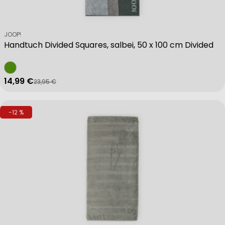
Verkäufer:
JOOP!
Handtuch Divided Squares, salbei, 50 x 100 cm Divided
14,99 €
23,95 €
Verkaufspreis
Regulärer Preis
-12 %