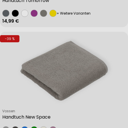
Handtuch Tomorrow
+ Weitere Varianten
Regulärer Preis
14,99 €
-39 %
Verkäufer:
Vossen
Handtuch New Space