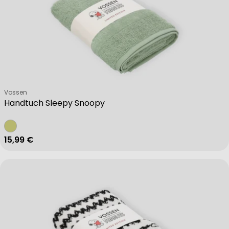
Verkäufer:
Vossen
Handtuch Sleepy Snoopy
Regulärer Preis
15,99 €