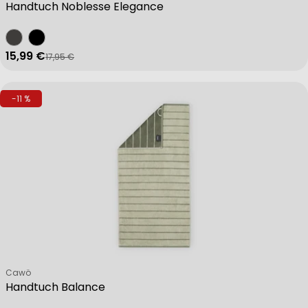
Handtuch Noblesse Elegance
15,99 €
17,95 €
Verkaufspreis
Regulärer Preis
-11 %
Verkäufer:
Cawö
Handtuch Balance