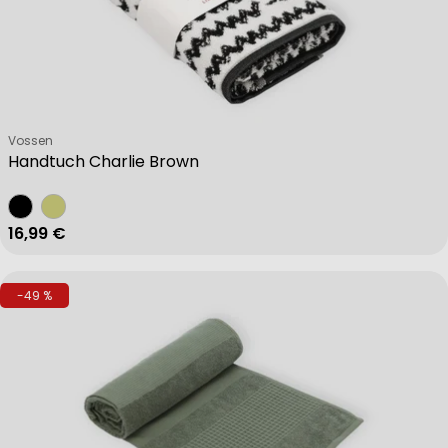
Verkäufer:
Vossen
Handtuch Charlie Brown
Regulärer Preis
16,99 €
-49 %