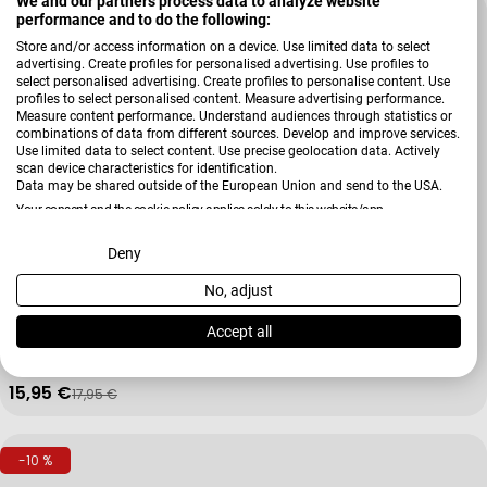
We and our partners process data to analyze website
-11 %
performance and to do the following:
Store and/or access information on a device. Use limited data to select
advertising. Create profiles for personalised advertising. Use profiles to
select personalised advertising. Create profiles to personalise content. Use
profiles to select personalised content. Measure advertising performance.
Measure content performance. Understand audiences through statistics or
combinations of data from different sources. Develop and improve services.
Use limited data to select content. Use precise geolocation data. Actively
scan device characteristics for identification.
Data may be shared outside of the European Union and send to the USA.
Your consent and the cookie policy applies solely to this website/app.
View Partner List (2 IAB Vendors)
Deny
No, adjust
Verkäufer:
Cawö
We use your data for the following purposes:
Handtuch Cute Cats
IAB processing purposes:
Accept all
Store and/or access information on a device
15,95 €
17,95 €
Verkaufspreis
Regulärer Preis
Use limited data to select advertising
-10 %