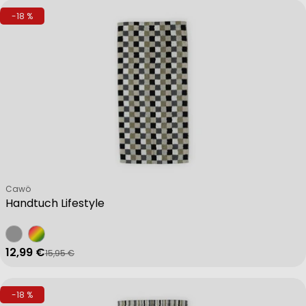
-18 %
Verkäufer:
Cawö
Handtuch Lifestyle
12,99 €
15,95 €
Verkaufspreis
Regulärer Preis
-18 %