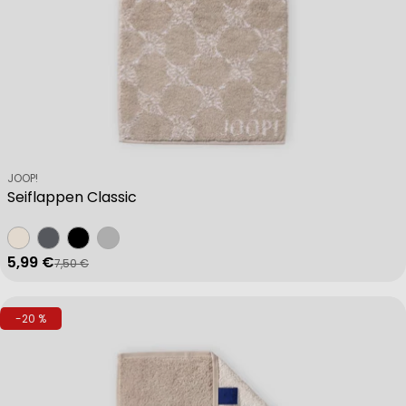
Verkäufer:
JOOP!
Seiflappen Classic
5,99 €
7,50 €
Verkaufspreis
Regulärer Preis
-20 %