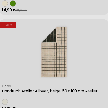
14,99 €
16,95 €
Verkaufspreis
Regulärer Preis
-23 %
Verkäufer:
Cawö
Handtuch Atelier Allover, beige, 50 x 100 cm Atelier