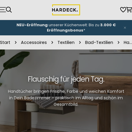
Zum
Inhalt
Wun
W
springen
NEU-Eröffnung
unserer Küchenwelt: Bis zu
3.000 €
Eröffnungsbonus
*
Start
Accessoires
Textilien
Bad-Textilien
Handtücher
Flauschig für jeden Tag.
Handtücher bringen Frische, Farbe und weichen Komfort
in Dein Badezimmer – praktisch im Alltag und schön im
Gesamtbild.