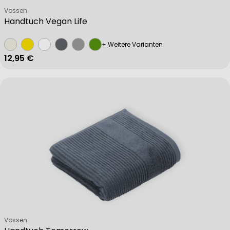
Verkäufer:
Vossen
Handtuch Vegan Life
+ Weitere Varianten
Regulärer Preis
12,95 €
Verkäufer:
Vossen