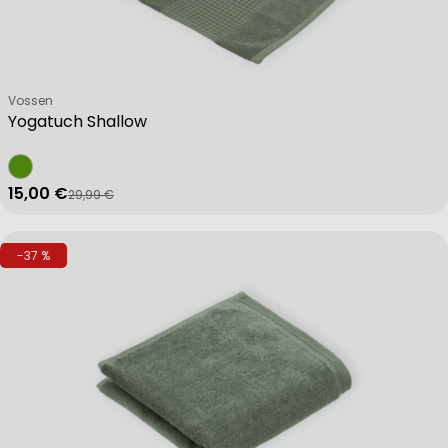
Verkäufer:
Vossen
Yogatuch Shallow
15,00 €
29,99 €
Verkaufspreis
Regulärer Preis
-37 %