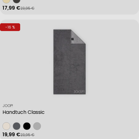
17,99 €
23,95 €
Verkaufspreis
Regulärer Preis
-16 %
Verkäufer:
JOOP!
Handtuch Classic
19,99 €
23,95 €
Verkaufspreis
Regulärer Preis