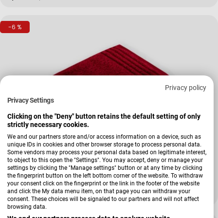
-6 %
Privacy policy
Privacy Settings
Clicking on the "Deny" button retains the default setting of only
strictly necessary cookies.
We and our partners store and/or access information on a device, such as
unique IDs in cookies and other browser storage to process personal data.
Verkäufer:
Vossen
Some vendors may process your personal data based on legitimate interest,
Handtuch Vienna Style Supersoft
to object to this open the "Settings". You may accept, deny or manage your
settings by clicking the "Manage settings" button or at any time by clicking
the fingerprint button on the left bottom corner of the website. To withdraw
+ Weitere Varianten
your consent click on the fingerprint or the link in the footer of the website
and click the My data menu item, on that page you can withdraw your
14,99 €
15,99 €
Verkaufspreis
Regulärer Preis
consent. These choices will be signaled to our partners and will not affect
browsing data.