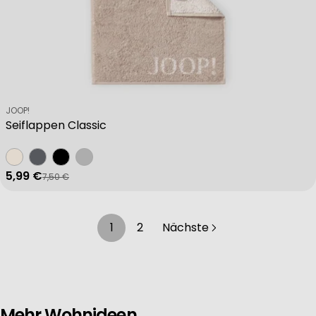
Verkäufer:
JOOP!
Seiflappen Classic
5,99 €
7,50 €
Verkaufspreis
Regulärer Preis
1
2
Nächste
Mehr Wohnideen.