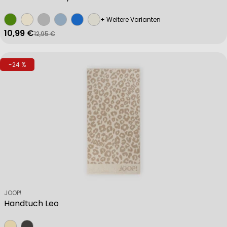
+ Weitere Varianten
10,99 €
12,95 €
Verkaufspreis
Regulärer Preis
-24 %
Verkäufer:
JOOP!
Handtuch Leo