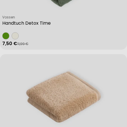
Verkäufer:
Vossen
Handtuch Detox Time
7,50 €
11,99 €
Verkaufspreis
Regulärer Preis