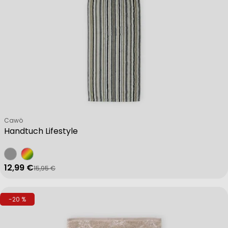
Verkäufer:
Cawö
Handtuch Lifestyle
12,99 €
15,95 €
Verkaufspreis
Regulärer Preis
-20 %