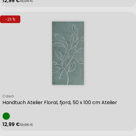
12,99 €
16,95 €
Verkaufspreis
Regulärer Preis
-23 %
Verkäufer:
Cawö
Handtuch Atelier Floral, fjord, 50 x 100 cm Atelier
12,99 €
16,95 €
Verkaufspreis
Regulärer Preis