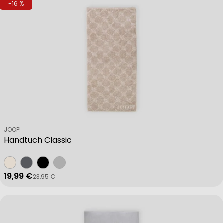
-16 %
Verkäufer:
JOOP!
Handtuch Classic
19,99 €
23,95 €
Verkaufspreis
Regulärer Preis