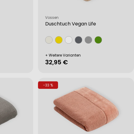
Verkäufer:
Vossen
Duschtuch Vegan Life
+ Weitere Varianten
Regulärer
32,95 €
Preis
-33 %