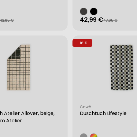
42,99 €
fspreis
rer
Verkaufspreis
Regulärer
42,95 €
47,95 €
Preis
-16 %
Verkäufer:
Cawö
 Atelier Allover, beige,
Duschtuch Lifestyle
cm Atelier