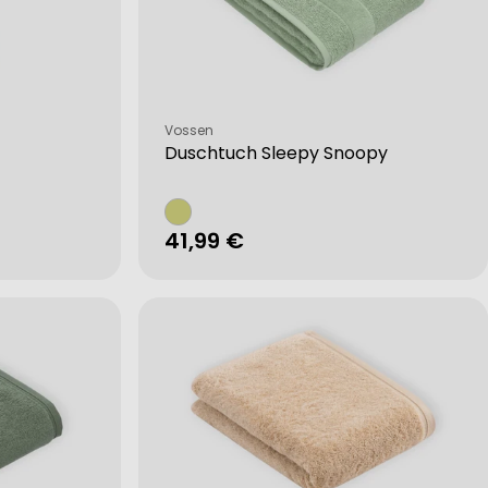
Verkäufer:
Vossen
Duschtuch Sleepy Snoopy
Regulärer
41,99 €
Preis