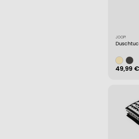
Verkäufer:
JOOP!
Duschtuc
49,99 
Verkau
Regulä
Preis