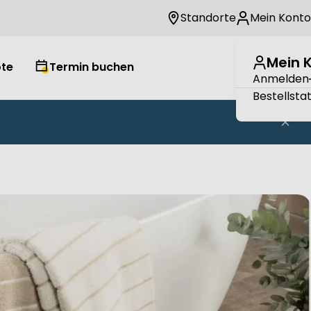
Standorte
Mein Konto
Mein 
te
Termin buchen
Wuns
W
Anmelden
Bestellsta