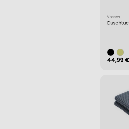
Verkäufer:
Vossen
Duschtuc
Regulä
44,99 
Preis