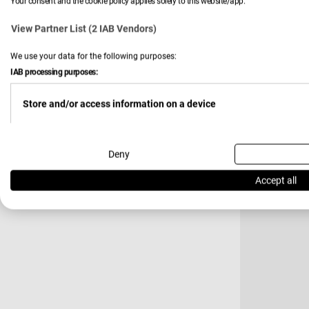
Your consent and the cookie policy applies solely to this website/app.
Verkäufer:
Vossen
View Partner List (2 IAB Vendors)
Duschtuch
We use your data for the following purposes:
IAB processing purposes:
Store and/or access information on a device
+ Weitere Va
38,99 €
Verkau
Regulä
Preis
Use limited data to select advertising
Deny
-11 %
Accept all
Create profiles for personalised advertising
Use profiles to select personalised advertising
Create profiles to personalise content