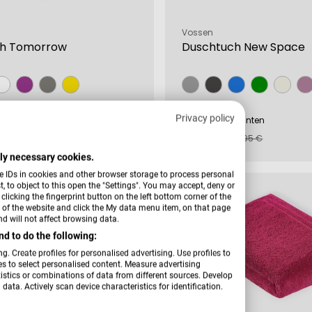
Verkäufer:
Vossen
ch Tomorrow
Duschtuch New Space
Privacy policy
rianten
+ Weitere Varianten
rer
16,99 €
Verkaufspreis
Regulärer
37,95 €
Preis
ctly necessary cookies.
e IDs in cookies and other browser storage to process personal
 to object to this open the "Settings". You may accept, deny or
-8 %
licking the fingerprint button on the left bottom corner of the
er of the website and click the My data menu item, on that page
d will not affect browsing data.
d to do the following:
g. Create profiles for personalised advertising. Use profiles to
les to select personalised content. Measure advertising
tics or combinations of data from different sources. Develop
data. Actively scan device characteristics for identification.