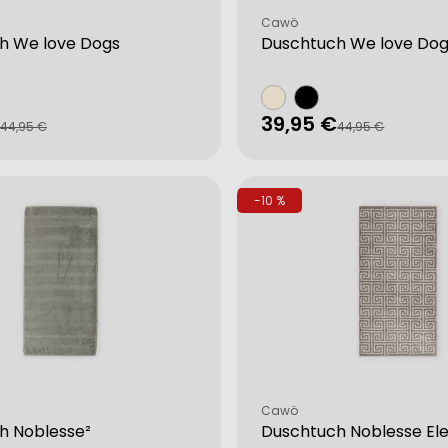
Verkäufer:
Cawö
h We love Dogs
Duschtuch We love Do
39,95 €
fspreis
rer
Verkaufspreis
Regulärer
44,95 €
44,95 €
Preis
-10 %
from different sources
Verkäufer:
Cawö
h Noblesse²
Duschtuch Noblesse El