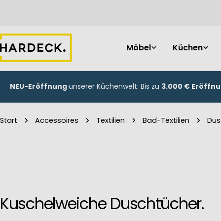
Zum
Inhalt
springen
Möbel
Küchen
NEU-Eröffnung
unserer Küchenwelt: Bis zu
3.000 € Eröffn
Start
Accessoires
Textilien
Bad-Textilien
Dus
Kuschelweiche Duschtücher.