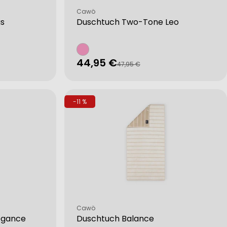
Verkäufer:
Cawö
gs
Duschtuch Two-Tone Leo
44,95 €
Verkaufspreis
Regulärer
47,95 €
Preis
-11 %
Verkäufer:
Cawö
egance
Duschtuch Balance