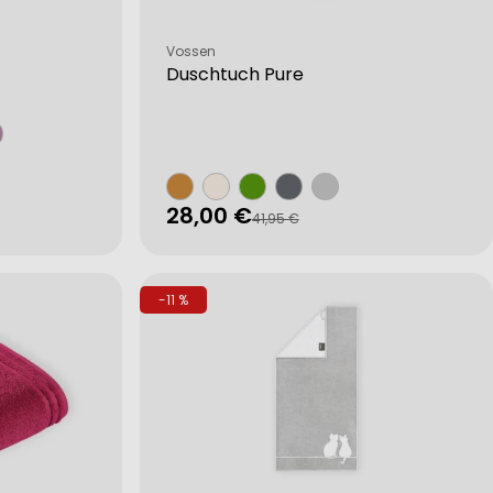
Verkäufer:
Vossen
Duschtuch Pure
28,00 €
Verkaufspreis
Regulärer
41,95 €
Preis
-11 %