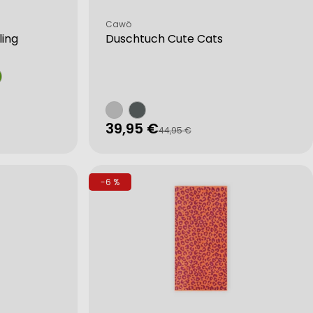
Verkäufer:
Cawö
ling
Duschtuch Cute Cats
39,95 €
Verkaufspreis
Regulärer
44,95 €
Preis
-6 %