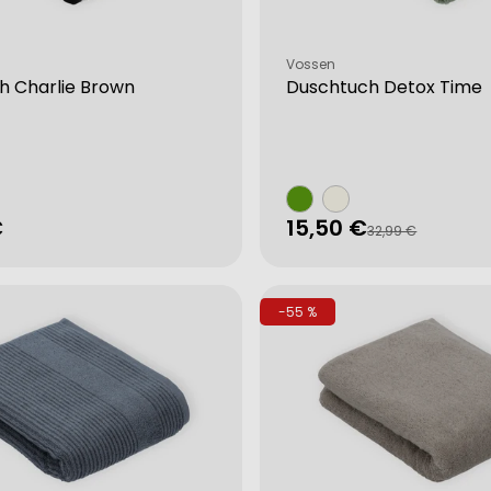
Verkäufer:
Vossen
h Charlie Brown
Duschtuch Detox Time
rer
€
15,50 €
Verkaufspreis
Regulärer
32,99 €
Preis
-55 %