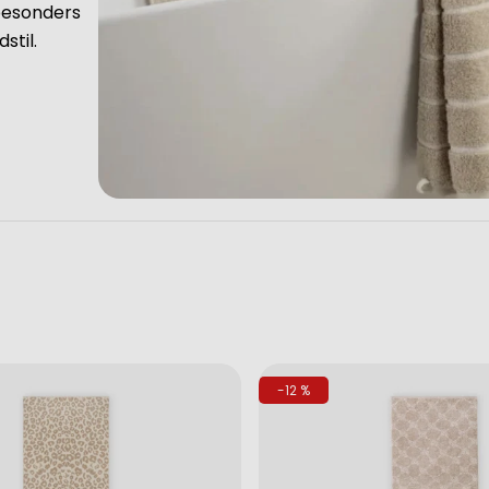
esonders
stil.
-12 %