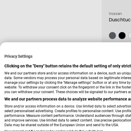
Verkäufer:
Vossen
Duschtu
+ Weitere Va
Regulä
38,99 €
Privacy Settings
Preis
Clicking on the "Deny" button retains the default setting of only stri
We and our partners store and/or access information on a device, such as uniqu
data. Some vendors may process your personal data based on legitimate interest,
-7 %
manage your settings by clicking the "Manage settings" button or at any time by c
website. To withdraw your consent click on the fingerprint or the link in the foot
you can withdraw your consent. These choices will be signaled to our partners an
We and our partners process data to analyze website performance an
Store and/or access information on a device. Use limited data to select advertisin
select personalised advertising. Create profiles to personalise content. Use profi
performance. Measure content performance. Understand audiences through statis
and improve services. Use limited data to select content. Use precise geolocation 
Data may be shared outside of the European Union and send to the USA.