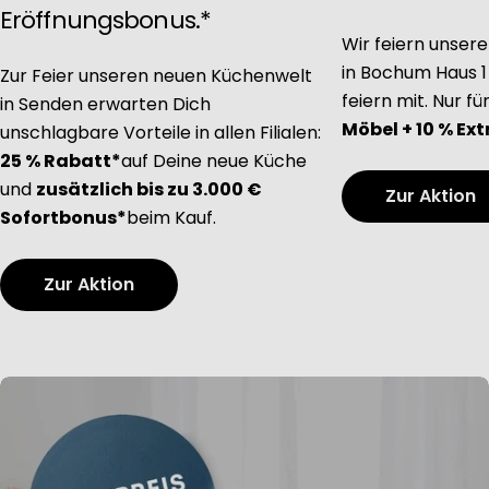
Eröffnungsbonus.*
Wir feiern unse
in Bochum Haus 1 u
Zur Feier unseren neuen Küchenwelt
feiern mit. Nur fü
in Senden erwarten Dich
Möbel + 10 % Ext
unschlagbare Vorteile in allen Filialen:
25 % Rabatt*
auf Deine neue Küche
und
zusätzlich bis zu 3.000 €
Zur Aktion
Sofortbonus*
beim Kauf.
Zur Aktion