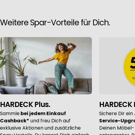
Use profiles to select personalised advertising
Weitere Spar-Vorteile für Dich.
Create profiles to personalise content
Use profiles to select personalised content
Measure advertising performance
Measure content performance
HARDECK Plus.
HARDECK 
Understand audiences through statistics or combinations of data 
Sammle
bei jedem Einkauf
Sichere Dir ein
Cashback*
und freu Dich auf
Service-Upgr
exklusive Aktionen und zusätzliche
Deinen Möbel-