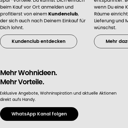
Spar-Vorteile. Du kannst Dich einfach
entspannter. B
beim Kauf vor Ort anmelden und
wenn Du eine K
Develop and improve services
profitierst von einem
Kundenclub
,
Räume einricht
der sich auch nach Deinem Einkauf für
Lieferung und
Dich lohnt.
wünschst.
Use limited data to select content
Kundenclub entdecken
Mehr daz
IAB Special Features:
Use precise geolocation data
Mehr Wohnideen.
Identify devices based on information actively requested
Mehr Vorteile.
Exklusive Angebote, Wohninspiration und aktuelle Aktionen
direkt aufs Handy.
Non-IAB processing purposes:
WhatsApp Kanal folgen
Necessary