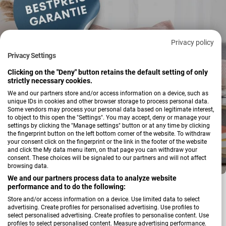
Privacy policy
Privacy Settings
Clicking on the "Deny" button retains the default setting of only
strictly necessary cookies.
We and our partners store and/or access information on a device, such as
unique IDs in cookies and other browser storage to process personal data.
Some vendors may process your personal data based on legitimate interest,
to object to this open the "Settings". You may accept, deny or manage your
settings by clicking the "Manage settings" button or at any time by clicking
the fingerprint button on the left bottom corner of the website. To withdraw
your consent click on the fingerprint or the link in the footer of the website
and click the My data menu item, on that page you can withdraw your
consent. These choices will be signaled to our partners and will not affect
browsing data.
We and our partners process data to analyze website
performance and to do the following:
Garantiert günstig.
Store and/or access information on a device. Use limited data to select
advertising. Create profiles for personalised advertising. Use profiles to
select personalised advertising. Create profiles to personalise content. Use
Du hast Dein Lieblingsmöbel gefunden, möchtest aber
profiles to select personalised content. Measure advertising performance.