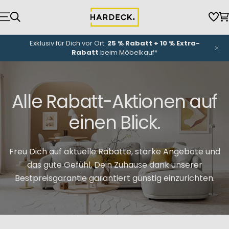
Zum
Inhalt
Wun
W
springen
NEU-Eröffnung
unserer Küchenwelt: Bis zu
3.000 €
Eröffnungsbonus
*
Alle Rabatt-Aktionen auf
einen Blick.
Freu Dich auf aktuelle Rabatte, starke Angebote und
das gute Gefühl, Dein Zuhause dank unserer
Bestpreisgarantie garantiert günstig einzurichten.