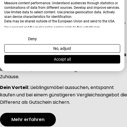
Measure content performance. Understand audiences through statistics or
sicher sein, dass der Preis wirklich passt? Mit unserer
combinations of data from different sources. Develop and improve services.
Use limited data to select content. Use precise geolocation data. Actively
Bestpreisgarantie
kaufst Du bei HARDECK mit einem
scan device characteristics for identification.
guten Gefühl, denn Du musst Dir
keine Sorgen machen
,
Data may be shared outside of the European Union and send to the USA.
Your consent and the cookie policy applies solely to this website/app.
später ein besseres Angebot zu entdecken.
View Partner List (2 IAB Vendors)
Deny
Findest Du Deinen gekauften Wunschartikel innerhalb
von 30 Tagen bei einem stationären Mitbewerber
No, adjust
We use your data for the following purposes:
günstiger, prüfen wir das Angebot und
passen den Preis
IAB processing purposes:
Accept all
für Dich an
.* So kannst Du Dich ganz auf das
konzentrieren, worum es wirklich geht: Dein neues
Store and/or access information on a device
Zuhause.
Dein Vorteil:
Lieblingsmöbel aussuchen, entspannt
Use limited data to select advertising
kaufen und bei einem günstigeren Vergleichsangebot die
Differenz als Gutschein sichern.
Create profiles for personalised advertising
Mehr erfahren