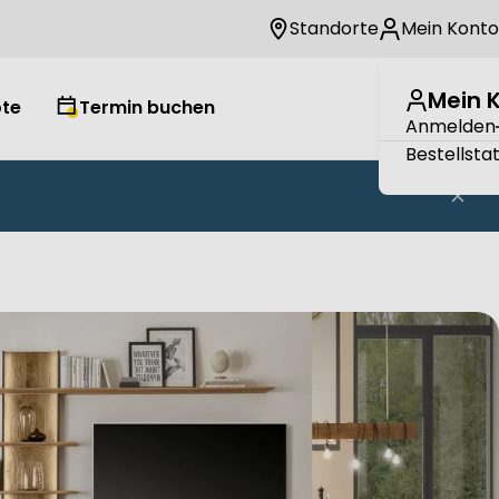
Standorte
Mein Konto
Mein 
te
Termin buchen
Wuns
W
Anmelden
Bestellsta