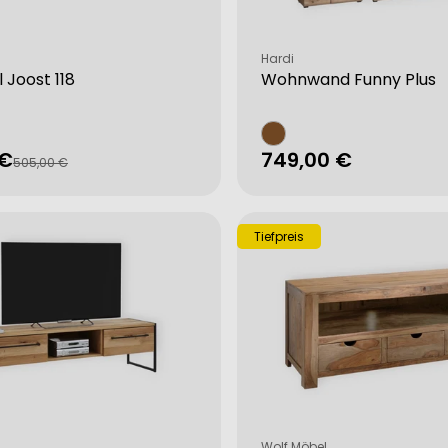
Verkäufer:
Hardi
Joost 118
Wohnwand Funny Plus
 €
Regulärer
749,00 €
fspreis
rer
505,00 €
Preis
Tiefpreis
Verkäufer:
Wolf Möbel