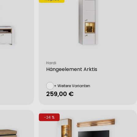
Verkäufer:
Hardi
Hängeelement Arktis
+ Weitere Varianten
Regulärer
259,00 €
Preis
-24 %