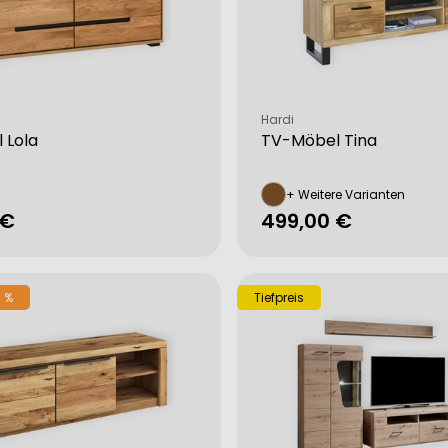
Verkäufer:
Hardi
 Lola
TV-Möbel Tina
+ Weitere Varianten
rer
 €
Regulärer
499,00 €
Preis
 %
Tiefpreis