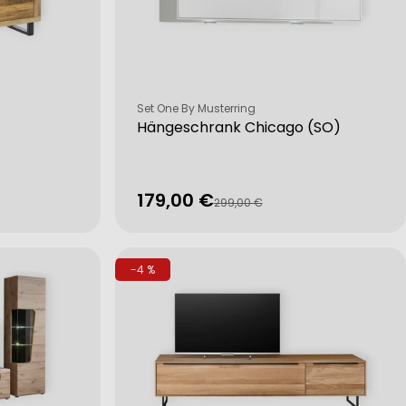
Verkäufer:
Set One By Musterring
Hängeschrank Chicago (SO)
179,00 €
Verkaufspreis
Regulärer
299,00 €
Preis
-4 %