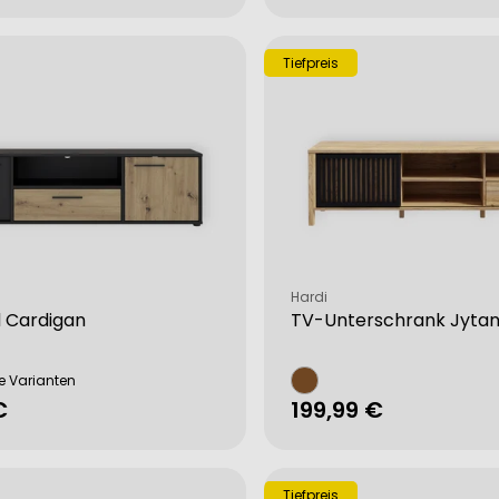
Preis
Tiefpreis
from different sources
Verkäufer:
Hardi
 Cardigan
TV-Unterschrank Jyta
e Varianten
rer
€
Regulärer
199,99 €
Preis
Tiefpreis