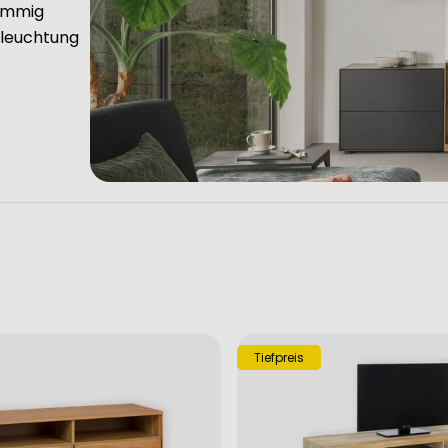
timmig
eleuchtung
Tiefpreis