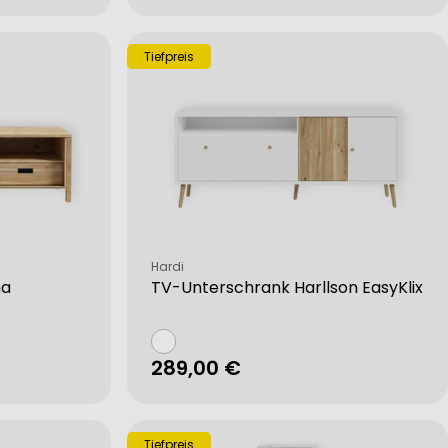
Preis
Tiefpreis
Verkäufer:
Hardi
na
TV-Unterschrank Harllson EasyKlix
Regulärer
289,00 €
Preis
Tiefpreis