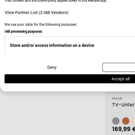
Your consent and the cookie policy applies solely to this website/app.
Regulä
219,00 
View Partner List (2 IAB Vendors)
Preis
We use your data for the following purposes:
IAB processing purposes:
Tiefpreis
Store and/or access information on a device
Use limited data to select advertising
Deny
Accept all
Create profiles for personalised advertising
Verkäufer:
Hardi
TV-Unte
Use profiles to select personalised advertising
Regulä
169,99 
Create profiles to personalise content