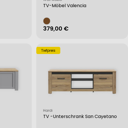
TV-Möbel Valencia
Regulärer
379,00 €
Preis
Tiefpreis
Verkäufer:
Hardi
l
TV -Unterschrank San Cayetano