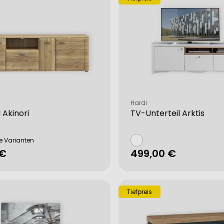
Verkäufer:
Hardi
Akinori
TV-Unterteil Arktis
e Varianten
rer
 €
Regulärer
499,00 €
Preis
Tiefpreis