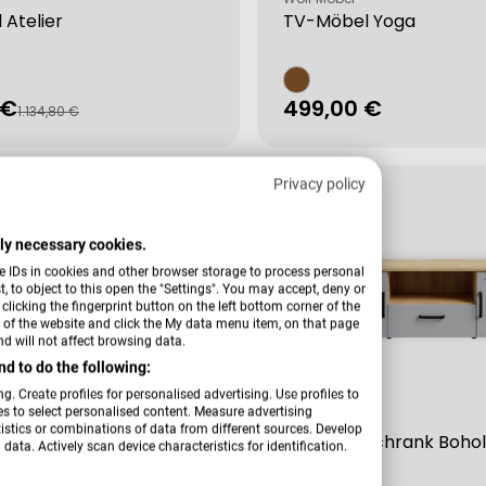
Atelier
TV-Möbel Yoga
 €
Regulärer
499,00 €
fspreis
rer
1.134,80 €
Preis
Privacy policy
Tiefpreis
ctly necessary cookies.
e IDs in cookies and other browser storage to process personal
 to object to this open the "Settings". You may accept, deny or
licking the fingerprint button on the left bottom corner of the
er of the website and click the My data menu item, on that page
d will not affect browsing data.
d to do the following:
g. Create profiles for personalised advertising. Use profiles to
les to select personalised content. Measure advertising
Verkäufer:
Hardi
tics or combinations of data from different sources. Develop
schrank Vodol
TV-Unterschrank Boho
data. Actively scan device characteristics for identification.