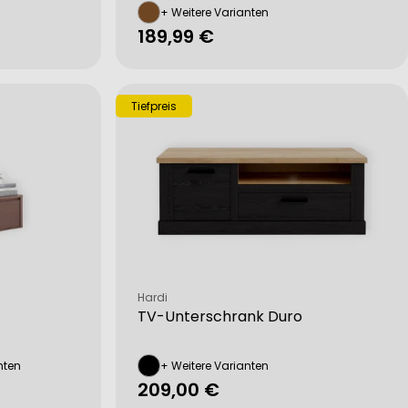
+ Weitere Varianten
Regulärer
189,99 €
Preis
Tiefpreis
Verkäufer:
Hardi
TV-Unterschrank Duro
nten
+ Weitere Varianten
Regulärer
209,00 €