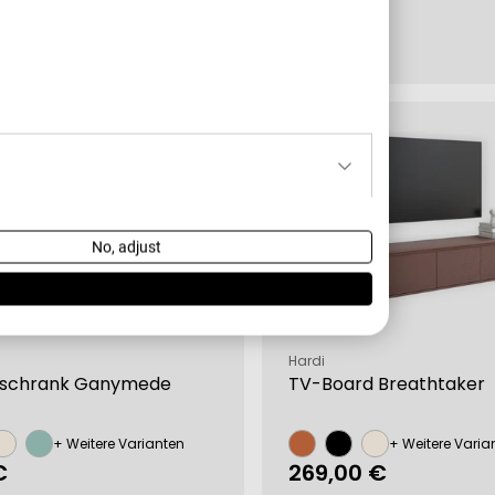
rer
€
Regulärer
199,99 €
Preis
Tiefpreis
No, adjust
Verkäufer:
Hardi
rschrank Ganymede
TV-Board Breathtaker
+ Weitere Varianten
+ Weitere Varia
rer
€
Regulärer
269,00 €