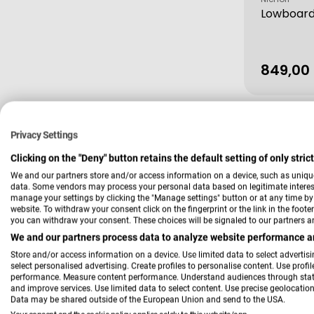
Lowboard 
849,00
Verkau
Regulä
Preis
Tiefpreis
Privacy Settings
Clicking on the "Deny" button retains the default setting of only stri
We and our partners store and/or access information on a device, such as uniqu
data. Some vendors may process your personal data based on legitimate interest,
manage your settings by clicking the "Manage settings" button or at any time by c
website. To withdraw your consent click on the fingerprint or the link in the foot
you can withdraw your consent. These choices will be signaled to our partners an
We and our partners process data to analyze website performance an
Store and/or access information on a device. Use limited data to select advertisin
select personalised advertising. Create profiles to personalise content. Use profi
Verkäufer:
Hardi
performance. Measure content performance. Understand audiences through statis
TV-Unter
and improve services. Use limited data to select content. Use precise geolocation 
Data may be shared outside of the European Union and send to the USA.