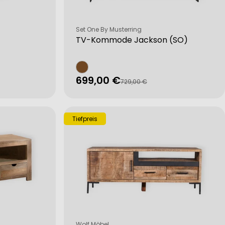
Verkäufer:
Set One By Musterring
TV-Kommode Jackson (SO)
699,00 €
Verkaufspreis
Regulärer
729,00 €
Preis
Tiefpreis
Verkäufer:
Wolf Möbel