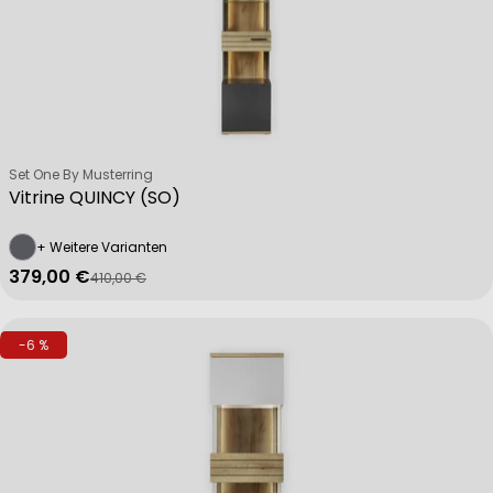
Verkäufer:
Set One By Musterring
Vitrine QUINCY (SO)
+ Weitere Varianten
379,00 €
410,00 €
Verkaufspreis
Regulärer Preis
-6 %