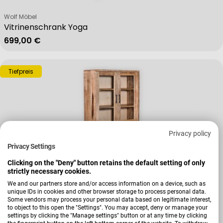
Verkäufer:
Wolf Möbel
Vitrinenschrank Yoga
Regulärer Preis
699,00 €
Tiefpreis
Privacy policy
Privacy Settings
Clicking on the "Deny" button retains the default setting of only
strictly necessary cookies.
We and our partners store and/or access information on a device, such as
unique IDs in cookies and other browser storage to process personal data.
Verkäufer:
Wolf Möbel
Some vendors may process your personal data based on legitimate interest,
Vitrinenschrank Valencia
to object to this open the "Settings". You may accept, deny or manage your
settings by clicking the "Manage settings" button or at any time by clicking
Regulärer Preis
799,00 €