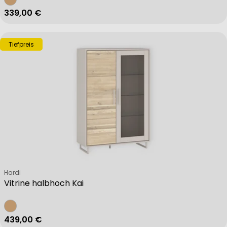
Regulärer Preis
339,00 €
Tiefpreis
Verkäufer:
Hardi
Vitrine halbhoch Kai
Regulärer Preis
439,00 €