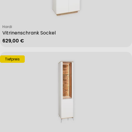
Verkäufer:
Hardi
Vitrinenschrank Sockel
Regulärer Preis
629,00 €
Tiefpreis