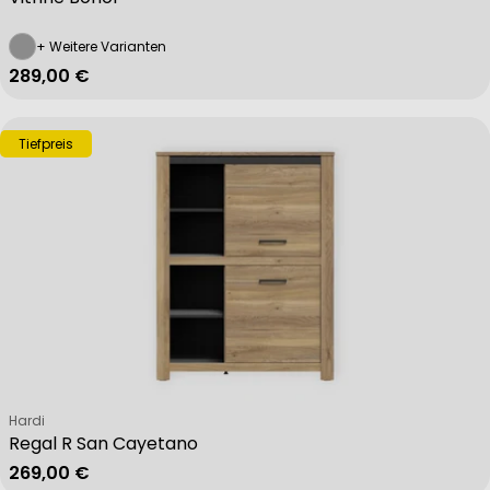
+ Weitere Varianten
Regulärer Preis
289,00 €
Tiefpreis
Verkäufer:
Hardi
Regal R San Cayetano
Regulärer Preis
269,00 €