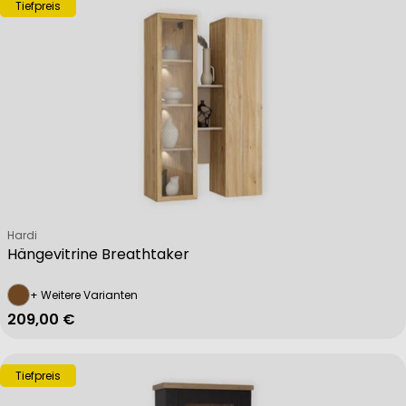
Tiefpreis
Verkäufer:
Hardi
Hängevitrine Breathtaker
+ Weitere Varianten
Regulärer Preis
209,00 €
Tiefpreis