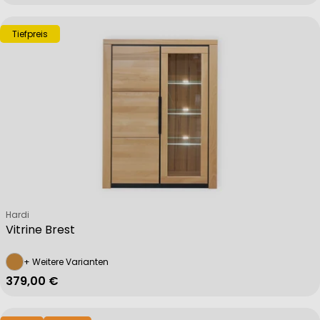
Tiefpreis
Verkäufer:
Hardi
Vitrine Brest
+ Weitere Varianten
Regulärer Preis
379,00 €