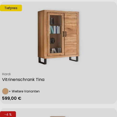
Tiefpreis
Verkäufer:
Hardi
Vitrinenschrank Tina
+ Weitere Varianten
Regulärer Preis
599,00 €
-4 %