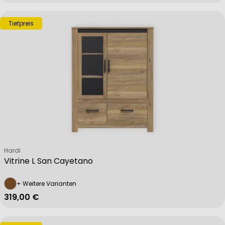
Tiefpreis
Verkäufer:
Hardi
Vitrine L San Cayetano
+ Weitere Varianten
Regulärer Preis
319,00 €