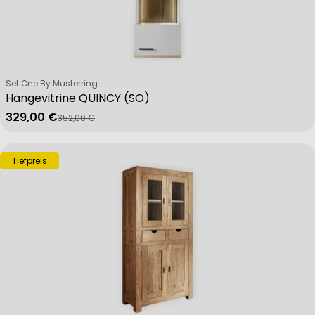
Verkäufer:
Set One By Musterring
Hängevitrine QUINCY (SO)
329,00 €
352,00 €
Verkaufspreis
Regulärer Preis
Tiefpreis