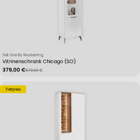
Verkäufer:
Set One By Musterring
Vitrinenschrank Chicago (SO)
379,00 €
579,00 €
Verkaufspreis
Regulärer Preis
Tiefpreis