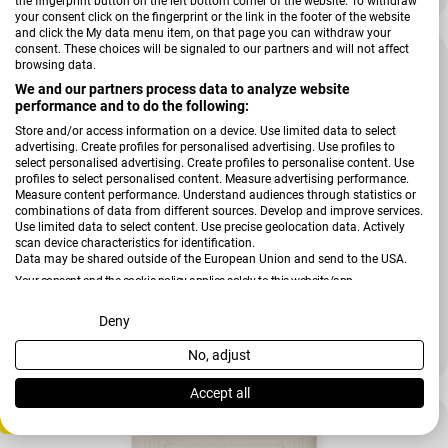
the fingerprint button on the left bottom corner of the website. To withdraw
your consent click on the fingerprint or the link in the footer of the website
and click the My data menu item, on that page you can withdraw your
consent. These choices will be signaled to our partners and will not affect
-22 %
browsing data.
We and our partners process data to analyze website
performance and to do the following:
Store and/or access information on a device. Use limited data to select
advertising. Create profiles for personalised advertising. Use profiles to
select personalised advertising. Create profiles to personalise content. Use
profiles to select personalised content. Measure advertising performance.
Measure content performance. Understand audiences through statistics or
combinations of data from different sources. Develop and improve services.
Use limited data to select content. Use precise geolocation data. Actively
scan device characteristics for identification.
Data may be shared outside of the European Union and send to the USA.
Your consent and the cookie policy applies solely to this website/app.
Verkäufer:
Gutmann
View Partner List (2 IAB Vendors)
Deny
Vitrinenschrank Kamerun
No, adjust
1.299,00 €
1.674,00 €
Verkaufspreis
Regulärer Preis
We use your data for the following purposes:
IAB processing purposes:
Accept all
Tiefpreis
Store and/or access information on a device