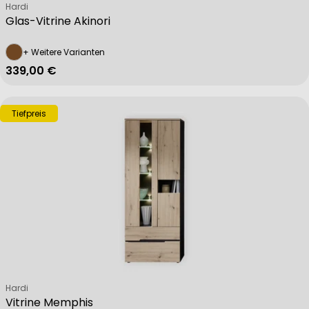
Verkäufer:
Hardi
Glas-Vitrine Akinori
+ Weitere Varianten
Regulärer Preis
339,00 €
Tiefpreis
Verkäufer:
Hardi
Vitrine Memphis