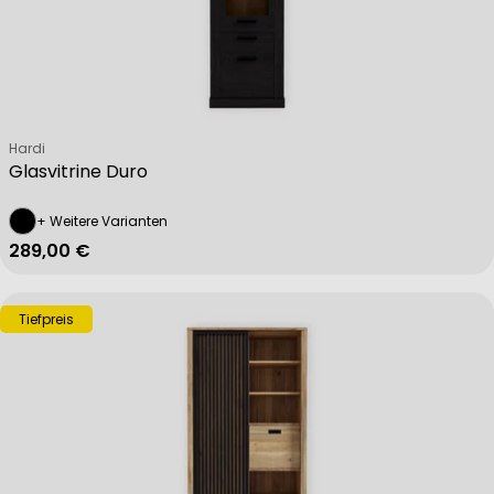
Verkäufer:
Hardi
Glasvitrine Duro
+ Weitere Varianten
Regulärer Preis
289,00 €
Tiefpreis