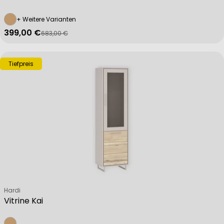
+ Weitere Varianten
399,00 €
683,00 €
Verkaufspreis
Regulärer Preis
Tiefpreis
Verkäufer:
Hardi
Vitrine Kai