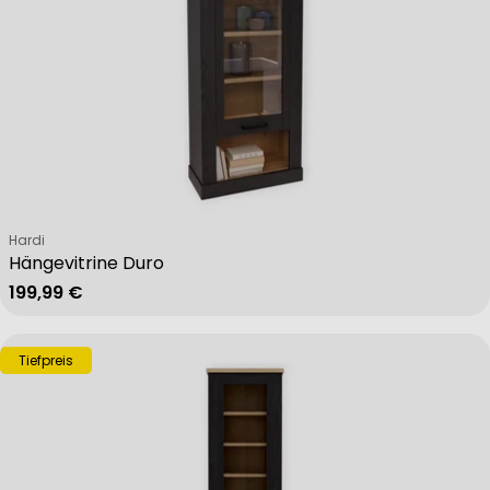
Verkäufer:
Hardi
Hängevitrine Duro
Regulärer Preis
199,99 €
Tiefpreis