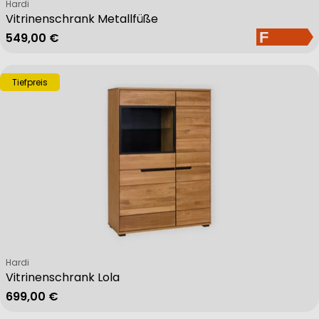
Verkäufer:
Hardi
Vitrinenschrank Metallfüße
Regulärer Preis
549,00 €
Tiefpreis
Verkäufer:
Hardi
Vitrinenschrank Lola
Regulärer Preis
699,00 €