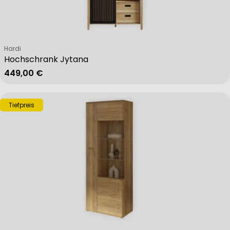
Verkäufer:
Hardi
Hochschrank Jytana
Regulärer Preis
449,00 €
Tiefpreis