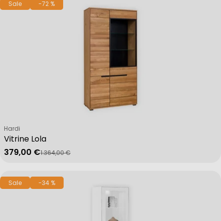
Sale
-72 %
Verkäufer:
Hardi
Vitrine Lola
379,00 €
1.364,00 €
Verkaufspreis
Regulärer Preis
Sale
-34 %