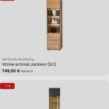
Verkäufer:
Set One By Musterring
Vitrine schmal Jackson (SO)
749,00 €
785,00 €
Verkaufspreis
Regulärer Preis
-7 %