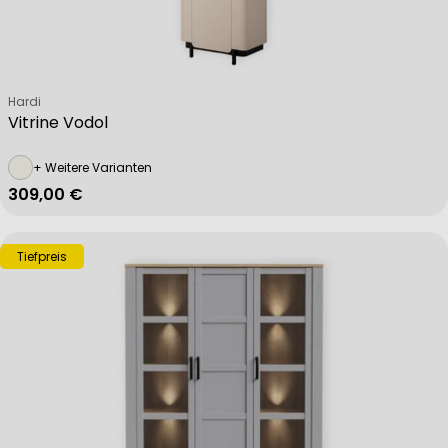
Non-IAB processing purposes:
Verkäufer:
Hardi
Vitrine Vodol
Necessary
+ Weitere Varianten
Regulärer Preis
309,00 €
Performance
Tiefpreis
Functional
Advertising