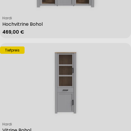
Verkäufer:
Hardi
Hochvitrine Bohol
Regulärer Preis
469,00 €
Tiefpreis
Verkäufer:
Hardi
Vitrine Bohol