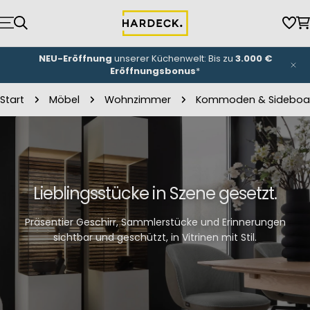
Zum
Inhalt
Wun
W
springen
NEU-Eröffnung
unserer Küchenwelt: Bis zu
3.000 €
Eröffnungsbonus
*
Start
Möbel
Wohnzimmer
Kommoden & Sideboa
Lieblingsstücke in Szene gesetzt.
Präsentier Geschirr, Sammlerstücke und Erinnerungen
sichtbar und geschützt, in Vitrinen mit Stil.