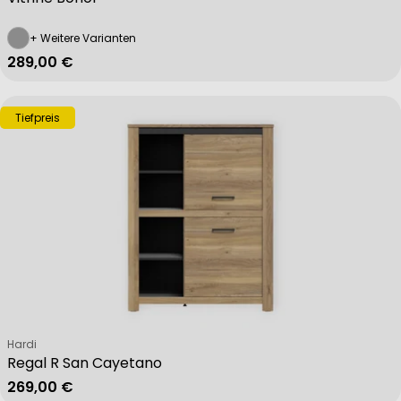
+ Weitere Varianten
Regulärer Preis
289,00 €
Tiefpreis
Verkäufer:
Hardi
Regal R San Cayetano
Regulärer Preis
269,00 €