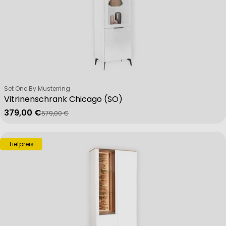
Verkäufer:
Set One By Musterring
Vitrinenschrank Chicago (SO)
379,00 €
579,00 €
Verkaufspreis
Regulärer Preis
Tiefpreis