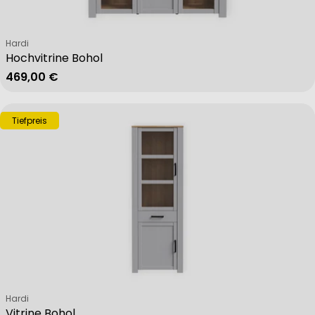
Verkäufer:
Hardi
Hochvitrine Bohol
Regulärer Preis
469,00 €
Tiefpreis
Verkäufer:
Hardi
Vitrine Bohol