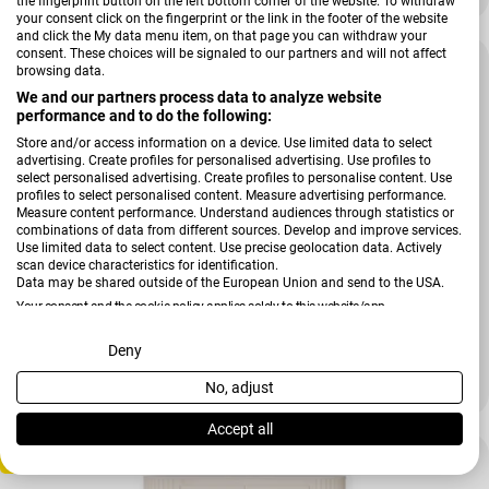
the fingerprint button on the left bottom corner of the website. To withdraw
your consent click on the fingerprint or the link in the footer of the website
and click the My data menu item, on that page you can withdraw your
consent. These choices will be signaled to our partners and will not affect
-22 %
browsing data.
We and our partners process data to analyze website
performance and to do the following:
Store and/or access information on a device. Use limited data to select
advertising. Create profiles for personalised advertising. Use profiles to
select personalised advertising. Create profiles to personalise content. Use
profiles to select personalised content. Measure advertising performance.
Measure content performance. Understand audiences through statistics or
combinations of data from different sources. Develop and improve services.
Use limited data to select content. Use precise geolocation data. Actively
scan device characteristics for identification.
Data may be shared outside of the European Union and send to the USA.
Your consent and the cookie policy applies solely to this website/app.
Verkäufer:
Gutmann
View Partner List (2 IAB Vendors)
Deny
Vitrinenschrank Kamerun
No, adjust
1.299,00 €
1.674,00 €
Verkaufspreis
Regulärer Preis
We use your data for the following purposes:
IAB processing purposes:
Accept all
Tiefpreis
Store and/or access information on a device