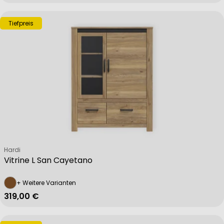
Tiefpreis
Verkäufer:
Hardi
Vitrine L San Cayetano
+ Weitere Varianten
Regulärer Preis
319,00 €