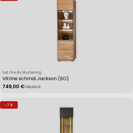
Verkäufer:
Set One By Musterring
Vitrine schmal Jackson (SO)
749,00 €
785,00 €
Verkaufspreis
Regulärer Preis
-7 %