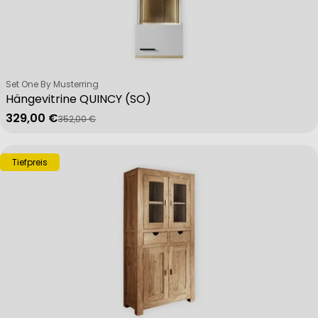
Verkäufer:
Set One By Musterring
Hängevitrine QUINCY (SO)
329,00 €
352,00 €
Verkaufspreis
Regulärer Preis
Tiefpreis