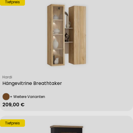
Tiefpreis
Verkäufer:
Hardi
Hängevitrine Breathtaker
+ Weitere Varianten
Regulärer Preis
209,00 €
Tiefpreis