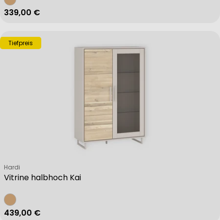
Regulärer Preis
339,00 €
Tiefpreis
Verkäufer:
Hardi
Vitrine halbhoch Kai
Regulärer Preis
439,00 €