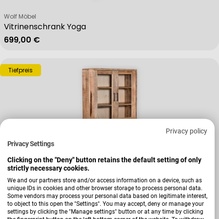
Verkäufer:
Wolf Möbel
Vitrinenschrank Yoga
Regulärer Preis
699,00 €
Tiefpreis
Privacy policy
Privacy Settings
Clicking on the "Deny" button retains the default setting of only
strictly necessary cookies.
We and our partners store and/or access information on a device, such as
unique IDs in cookies and other browser storage to process personal data.
Verkäufer:
Wolf Möbel
Some vendors may process your personal data based on legitimate interest,
Vitrinenschrank Valencia
to object to this open the "Settings". You may accept, deny or manage your
settings by clicking the "Manage settings" button or at any time by clicking
Regulärer Preis
799,00 €