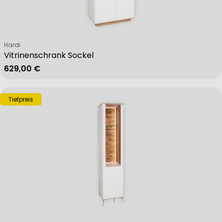
Verkäufer:
Hardi
Vitrinenschrank Sockel
Regulärer Preis
629,00 €
Tiefpreis