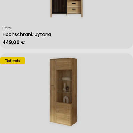
Verkäufer:
Hardi
Hochschrank Jytana
Regulärer Preis
449,00 €
Tiefpreis