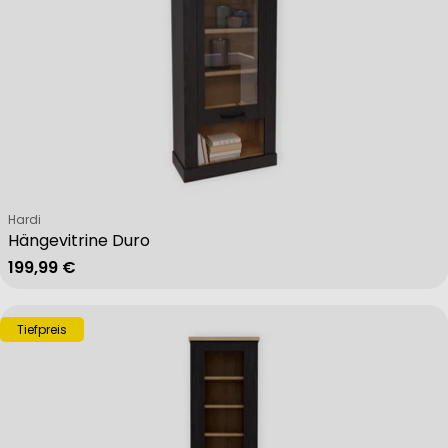
Verkäufer:
Hardi
Hängevitrine Duro
Regulärer Preis
199,99 €
Tiefpreis