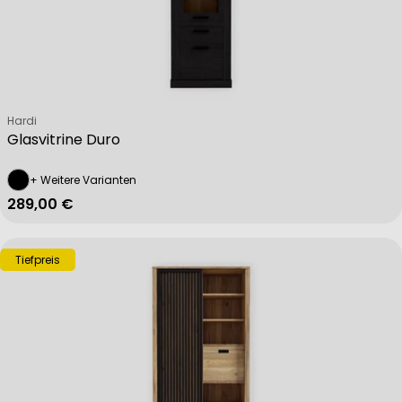
Verkäufer:
Hardi
Glasvitrine Duro
+ Weitere Varianten
Regulärer Preis
289,00 €
Tiefpreis