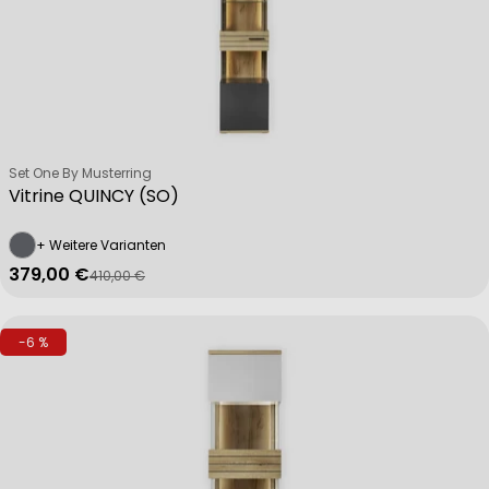
Verkäufer:
Set One By Musterring
Vitrine QUINCY (SO)
+ Weitere Varianten
379,00 €
410,00 €
Verkaufspreis
Regulärer Preis
-6 %