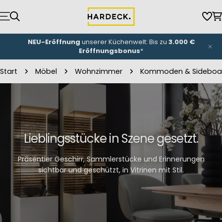
Zum
Inhalt
Wun
W
springen
NEU-Eröffnung
unserer Küchenwelt: Bis zu
3.000 €
Eröffnungsbonus
*
Start
Möbel
Wohnzimmer
Kommoden & Sideboa
Lieblingsstücke in Szene gesetzt.
Präsentier Geschirr, Sammlerstücke und Erinnerungen
sichtbar und geschützt, in Vitrinen mit Stil.