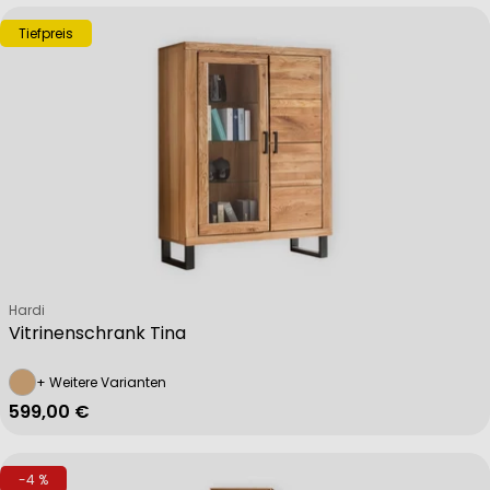
Tiefpreis
Verkäufer:
Hardi
Vitrinenschrank Tina
+ Weitere Varianten
Regulärer Preis
599,00 €
-4 %