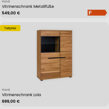
Verkäufer:
Hardi
Vitrinenschrank Metallfüße
Regulärer Preis
549,00 €
Tiefpreis
Verkäufer:
Hardi
Vitrinenschrank Lola
Regulärer Preis
699,00 €