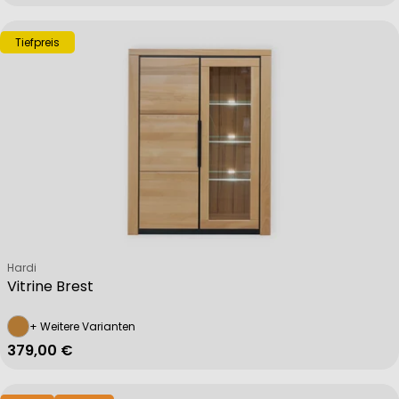
Tiefpreis
Verkäufer:
Hardi
Vitrine Brest
+ Weitere Varianten
Regulärer Preis
379,00 €