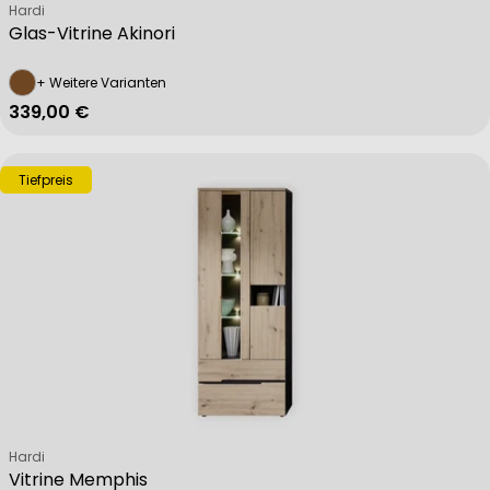
Verkäufer:
Hardi
Glas-Vitrine Akinori
+ Weitere Varianten
Regulärer Preis
339,00 €
Tiefpreis
Verkäufer:
Hardi
Vitrine Memphis