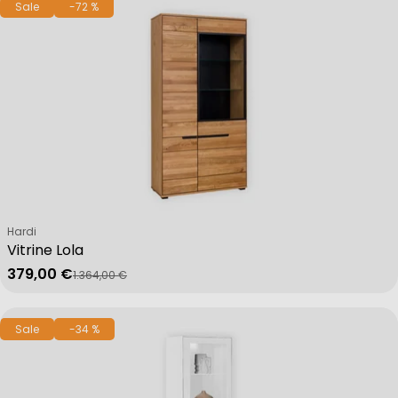
Sale
-72 %
Verkäufer:
Hardi
Vitrine Lola
379,00 €
1.364,00 €
Verkaufspreis
Regulärer Preis
Sale
-34 %