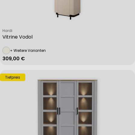
Non-IAB processing purposes:
Verkäufer:
Hardi
Vitrine Vodol
Necessary
+ Weitere Varianten
Regulärer Preis
309,00 €
Performance
Tiefpreis
Functional
Advertising