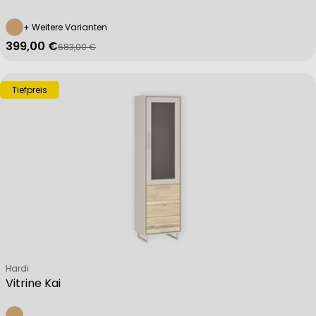
+ Weitere Varianten
399,00 €
683,00 €
Verkaufspreis
Regulärer Preis
Tiefpreis
Verkäufer:
Hardi
Vitrine Kai