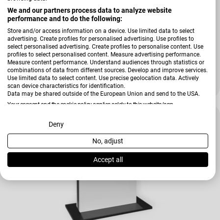
We and our partners process data to analyze website
performance and to do the following:
Store and/or access information on a device. Use limited data to select
advertising. Create profiles for personalised advertising. Use profiles to
select personalised advertising. Create profiles to personalise content. Use
profiles to select personalised content. Measure advertising performance.
Verkäufer:
Set One By Musterring
Measure content performance. Understand audiences through statistics or
combinations of data from different sources. Develop and improve services.
Couchtisch Chicago (SO)
Use limited data to select content. Use precise geolocation data. Actively
199,00 €
scan device characteristics for identification.
299,00 €
Verkaufspreis
Regulärer Preis
Data may be shared outside of the European Union and send to the USA.
Your consent and the cookie policy applies solely to this website/app.
Tiefpreis
View Partner List (2 IAB Vendors)
Deny
No, adjust
We use your data for the following purposes:
IAB processing purposes:
Accept all
Store and/or access information on a device
Use limited data to select advertising