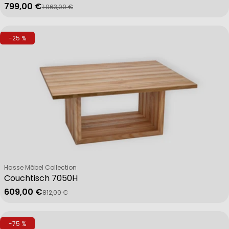
799,00 €
1.063,00 €
Verkaufspreis
Regulärer Preis
-25 %
Verkäufer:
Hasse Möbel Collection
Couchtisch 7050H
609,00 €
812,00 €
Verkaufspreis
Regulärer Preis
-75 %