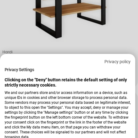
Verkäufer:
Hardi
Couchtisch Brest
Privacy policy
Privacy Settings
+ Weitere Varianten
Regulärer Preis
289,00 €
Clicking on the "Deny" button retains the default setting of only
strictly necessary cookies.
We and our partners store and/or access information on a device, such as
unique IDs in cookies and other browser storage to process personal data.
Sale
-33 %
Some vendors may process your personal data based on legitimate interest,
to object to this open the "Settings". You may accept, deny or manage your
settings by clicking the "Manage settings" button or at any time by clicking
the fingerprint button on the left bottom corner of the website. To withdraw
your consent click on the fingerprint or the link in the footer of the website
and click the My data menu item, on that page you can withdraw your
consent. These choices will be signaled to our partners and will not affect
browsing data.