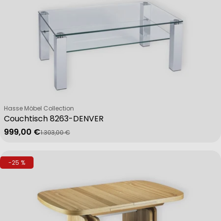
Verkäufer:
Hasse Möbel Collection
Couchtisch 8263-DENVER
999,00 €
1.303,00 €
Verkaufspreis
Regulärer Preis
-25 %