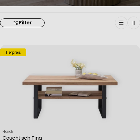
Filter
Tiefpreis
Verkäufer:
Hardi
Couchtisch Tina