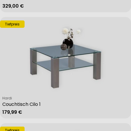
Regulärer Preis
329,00 €
Tiefpreis
Verkäufer:
Hardi
Couchtisch Cilo 1
Regulärer Preis
179,99 €
Tiefpreis