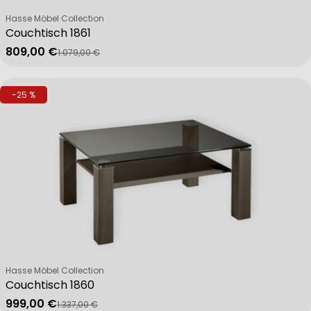
Verkäufer:
Hasse Möbel Collection
Couchtisch 1861
809,00 €
1.079,00 €
Verkaufspreis
Regulärer Preis
-25 %
Verkäufer:
Hasse Möbel Collection
Couchtisch 1860
999,00 €
1.337,00 €
Verkaufspreis
Regulärer Preis