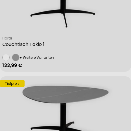
Verkäufer:
Hardi
Couchtisch Tokio 1
+ Weitere Varianten
Regulärer Preis
133,99 €
Tiefpreis