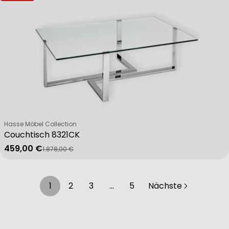
Verkäufer:
Hasse Möbel Collection
Couchtisch 8321CK
459,00 €
1.878,00 €
Verkaufspreis
Regulärer Preis
1
2
3
…
5
Nächste