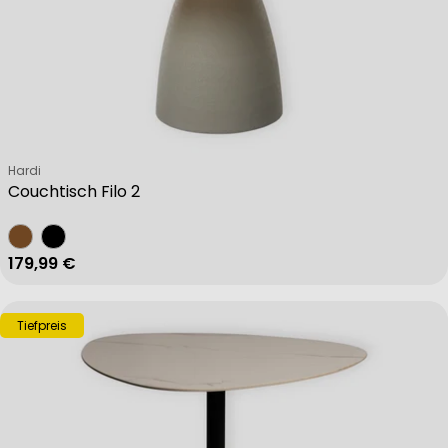
Verkäufer:
Hardi
Couchtisch Filo 2
Regulärer Preis
179,99 €
Tiefpreis