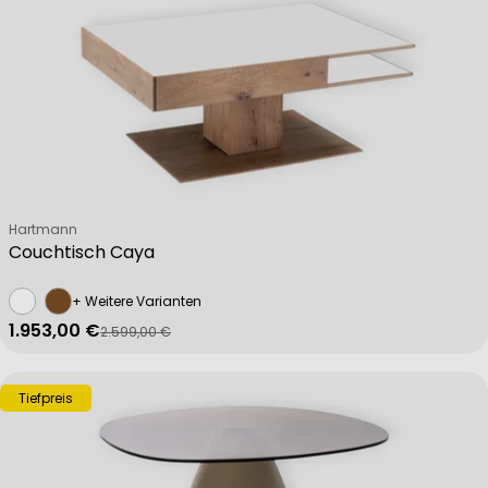
Verkäufer:
Hartmann
Couchtisch Caya
+ Weitere Varianten
1.953,00 €
2.599,00 €
Verkaufspreis
Regulärer Preis
Tiefpreis