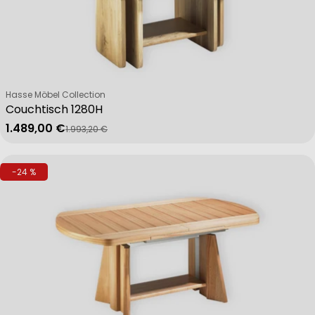
Verkäufer:
Hasse Möbel Collection
Couchtisch 1280H
1.489,00 €
1.993,20 €
Verkaufspreis
Regulärer Preis
-24 %