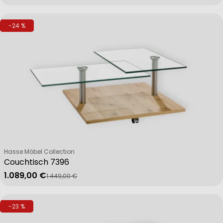
-24 %
Verkäufer:
Hasse Möbel Collection
Couchtisch 7396
1.089,00 €
1.449,00 €
Verkaufspreis
Regulärer Preis
-23 %