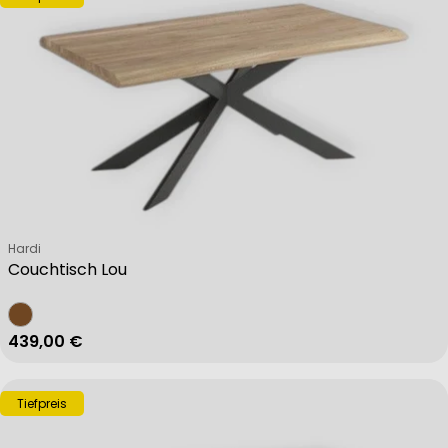
Verkäufer:
Hardi
Couchtisch Lou
Regulärer Preis
439,00 €
Tiefpreis