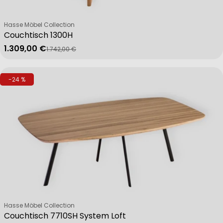
Verkäufer:
Hasse Möbel Collection
Couchtisch 1300H
1.309,00 €
1.742,00 €
Verkaufspreis
Regulärer Preis
-24 %
Verkäufer:
Hasse Möbel Collection
Couchtisch 7710SH System Loft