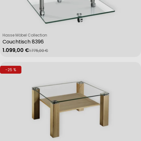
Verkäufer:
Hasse Möbel Collection
Couchtisch 8396
1.099,00 €
1.775,00 €
Verkaufspreis
Regulärer Preis
-25 %