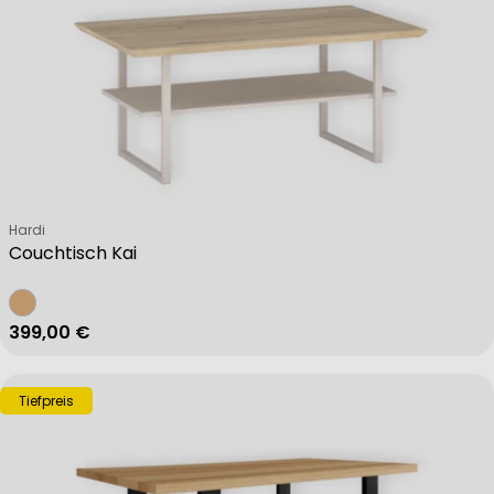
Verkäufer:
Hardi
Couchtisch Kai
Regulärer Preis
399,00 €
Tiefpreis