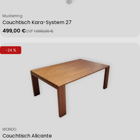
Verkäufer:
Musterring
Couchtisch Kara-System 27
499,00 €
UVP
1.099,00 €
Verkaufspreis
Regulärer Preis
-24 %
Verkäufer:
MONDO
Couchtisch Alicante