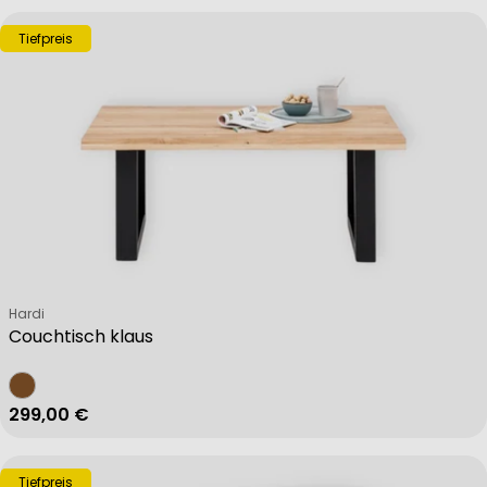
Tiefpreis
Verkäufer:
Hardi
Couchtisch klaus
Regulärer Preis
299,00 €
Tiefpreis