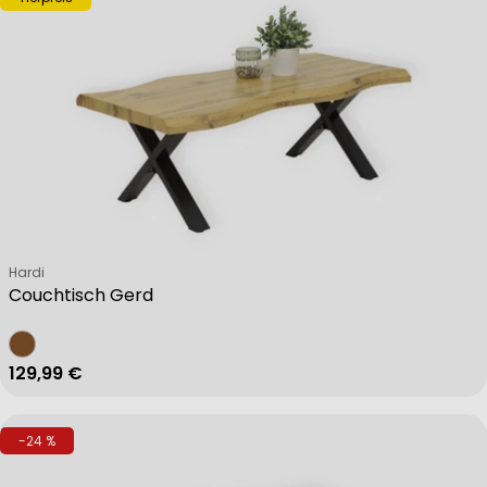
Verkäufer:
Hardi
Couchtisch Gerd
Regulärer Preis
129,99 €
-24 %