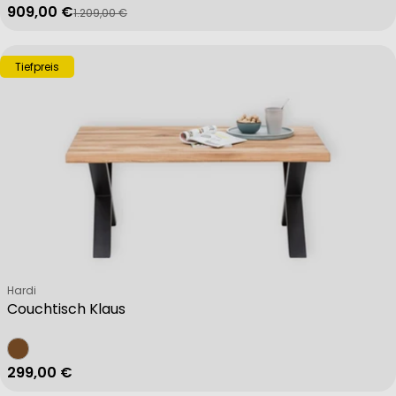
909,00 €
1.209,00 €
Verkaufspreis
Regulärer Preis
Tiefpreis
Verkäufer:
Hardi
Couchtisch Klaus
Regulärer Preis
299,00 €