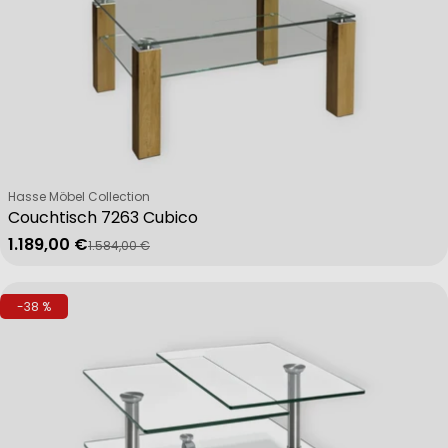
Verkäufer:
Hasse Möbel Collection
Couchtisch 7263 Cubico
1.189,00 €
1.584,00 €
Verkaufspreis
Regulärer Preis
-38 %