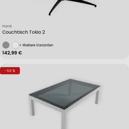
Verkäufer:
Hardi
Couchtisch Tokio 2
+ Weitere Varianten
Regulärer Preis
142,99 €
-54 %