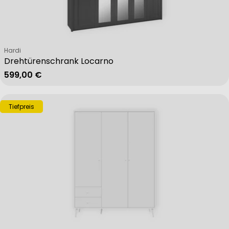
Verkäufer:
Hardi
Drehtürenschrank Locarno
Regulärer Preis
599,00 €
Tiefpreis