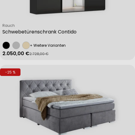
Verkäufer:
Rauch
Schwebetürenschrank Contido
+ Weitere Varianten
2.050,00 €
2.728,00 €
Verkaufspreis
Regulärer Preis
-25 %