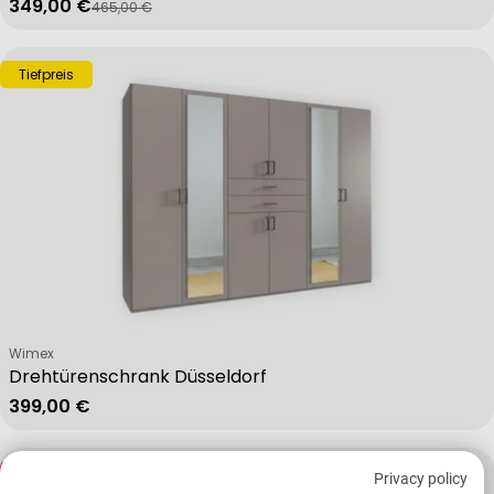
349,00 €
465,00 €
Verkaufspreis
Regulärer Preis
Tiefpreis
Verkäufer:
Wimex
Drehtürenschrank Düsseldorf
Regulärer Preis
399,00 €
-25 %
Privacy policy