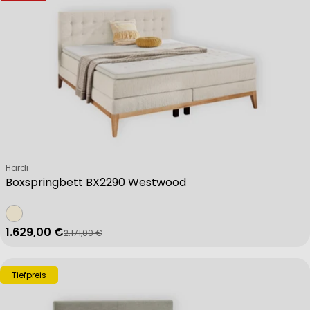
Verkäufer:
Hardi
Boxspringbett BX2290 Westwood
1.629,00 €
2.171,00 €
Verkaufspreis
Regulärer Preis
Tiefpreis