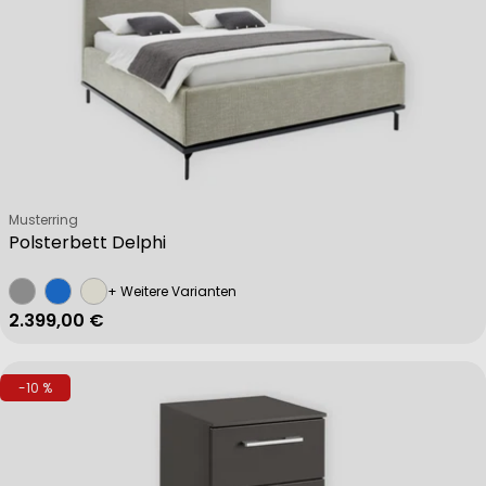
Verkäufer:
Musterring
Polsterbett Delphi
+ Weitere Varianten
Regulärer Preis
2.399,00 €
-10 %