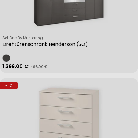
Verkäufer:
Set One By Musterring
Drehtürenschrank Henderson (SO)
1.399,00 €
1.486,00 €
Verkaufspreis
Regulärer Preis
-1 %