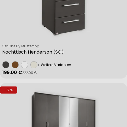
Verkäufer:
Set One By Musterring
Nachttisch Henderson (SO)
+ Weitere Varianten
199,00 €
222,00 €
Verkaufspreis
Regulärer Preis
-5 %