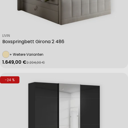
Verkäufer:
LIVIN
Boxspringbett Girona 2 486
+ Weitere Varianten
1.649,00 €
2.204,00 €
Verkaufspreis
Regulärer Preis
-24 %