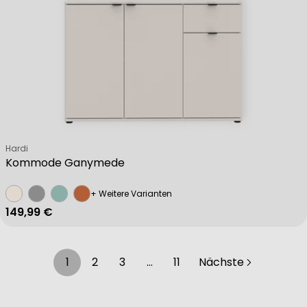
Verkäufer:
Hardi
Kommode Ganymede
+ Weitere Varianten
Regulärer Preis
149,99 €
1
2
3
…
11
Nächste