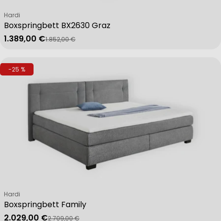
Verkäufer:
Hardi
Boxspringbett BX2630 Graz
Advertising
1.389,00 €
1.852,00 €
Verkaufspreis
Regulärer Preis
-25 %
Verkäufer:
Hardi
Boxspringbett Family
2.029,00 €
2.709,00 €
Verkaufspreis
Regulärer Preis