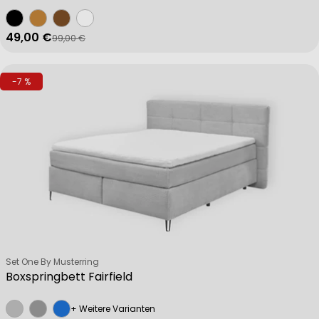
49,00 €
99,00 €
Verkaufspreis
Regulärer Preis
-7 %
Verkäufer:
Set One By Musterring
Boxspringbett Fairfield
+ Weitere Varianten