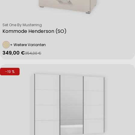
Verkäufer:
Set One By Musterring
Kommode Henderson (SO)
+ Weitere Varianten
349,00 €
354,00 €
Verkaufspreis
Regulärer Preis
-19 %