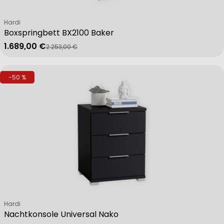
Verkäufer:
Hardi
Boxspringbett BX2100 Baker
1.689,00 €
2.253,00 €
Verkaufspreis
Regulärer Preis
-50 %
Verkäufer:
Hardi
Nachtkonsole Universal Nako