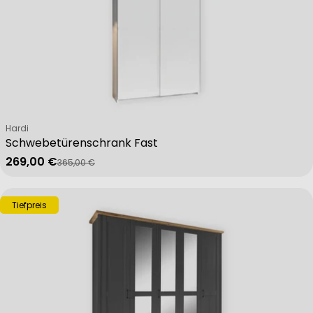
Verkäufer:
Hardi
Schwebetürenschrank Fast
269,00 €
365,00 €
Verkaufspreis
Regulärer Preis
Tiefpreis