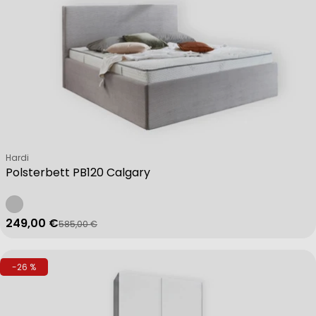
Verkäufer:
Hardi
Polsterbett PB120 Calgary
249,00 €
585,00 €
Verkaufspreis
Regulärer Preis
-26 %