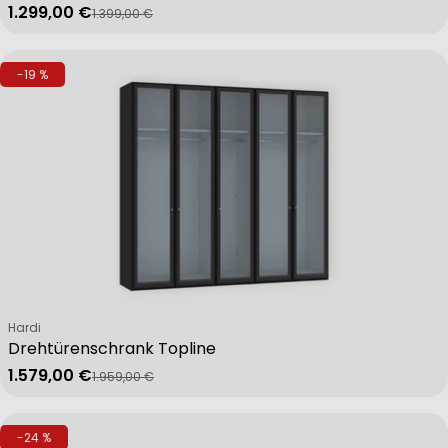
1.299,00 €
1.399,00 €
Verkaufspreis
Regulärer Preis
-19 %
Verkäufer:
Hardi
Drehtürenschrank Topline
1.579,00 €
1.959,00 €
Verkaufspreis
Regulärer Preis
-24 %