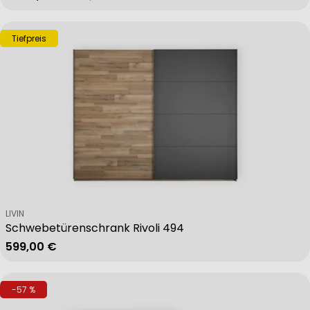
Tiefpreis
Verkäufer:
LIVIN
Schwebetürenschrank Rivoli 494
Regulärer Preis
599,00 €
-57 %