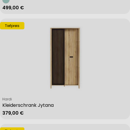
Regulärer Preis
499,00 €
Tiefpreis
Verkäufer:
Hardi
Kleiderschrank Jytana
Regulärer Preis
379,00 €