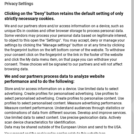
Privacy Settings
Clicking on the "Deny" button retains the default setting of only
strictly necessary cookies.
We and our partners store and/or access information on a device, such as
unique IDs in cookies and other browser storage to process personal data.
Some vendors may process your personal data based on legitimate interest,
to object to this open the "Settings". You may accept, deny or manage your
settings by clicking the "Manage settings" button or at any time by clicking
the fingerprint button on the left bottom corner of the website. To withdraw
your consent click on the fingerprint or the link in the footer of the website
and click the My data menu item, on that page you can withdraw your
consent. These choices will be signaled to our partners and will not affect
browsing data.
Verkäufer:
Hardi
Boxspringbett BX1440 Modesto
We and our partners process data to analyze website
performance and to do the following:
Store and/or access information on a device. Use limited data to select
advertising. Create profiles for personalised advertising. Use profiles to
1.399,00 €
1.866,00 €
select personalised advertising. Create profiles to personalise content. Use
Verkaufspreis
Regulärer Preis
profiles to select personalised content. Measure advertising performance.
Measure content performance. Understand audiences through statistics or
combinations of data from different sources. Develop and improve services.
-25 %
Use limited data to select content. Use precise geolocation data. Actively
scan device characteristics for identification.
Data may be shared outside of the European Union and send to the USA.
Your consent and the cookie policy applies solely to this website/app.