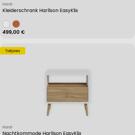
Verkäufer:
Hardi
Kleiderschrank Harllson EasyKlix
Regulärer Preis
499,00 €
Tiefpreis
Verkäufer:
Hardi
Nachtkommode Harllson EasyKlix