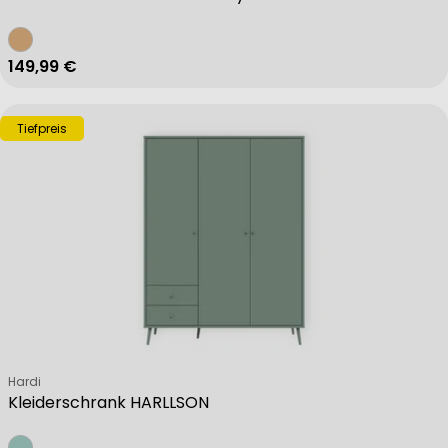
Regulärer Preis
149,99 €
Tiefpreis
Verkäufer:
Hardi
Kleiderschrank HARLLSON