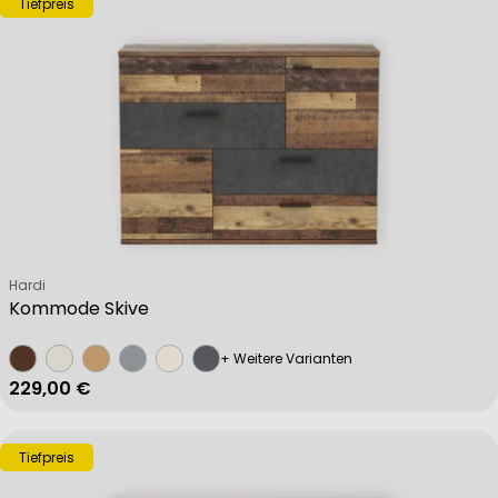
Tiefpreis
Verkäufer:
Hardi
Kommode Skive
+ Weitere Varianten
Regulärer Preis
229,00 €
Tiefpreis