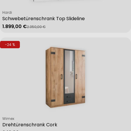
Verkäufer:
Hardi
Schwebetürenschrank Top Slideline
1.899,00 €
2.350,00 €
Verkaufspreis
Regulärer Preis
-24 %
Verkäufer:
Wimex
Drehtürenschrank Cork