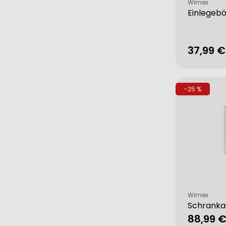
Verkäufer:
Wimex
Einlegeb
37,99 €
Verkau
Regulä
Preis
-25 %
Verkäufer:
Wimex
Schranka
88,99 
Verkau
Regulä