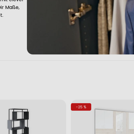
ir Maße,
t.
-25 %