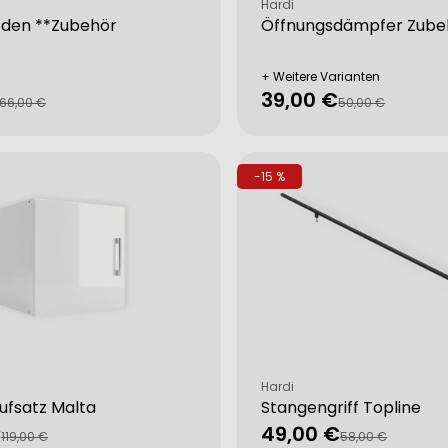
Verkäufer:
Hardi
öden **Zubehör
Öffnungsdämpfer Zube
+ Weitere Varianten
39,00 €
fspreis
rer
Verkaufspreis
Regulärer
66,00 €
50,00 €
Preis
-15 %
Verkäufer:
Hardi
ufsatz Malta
Stangengriff Topline
€
49,00 €
fspreis
rer
Verkaufspreis
Regulärer
119,00 €
58,00 €