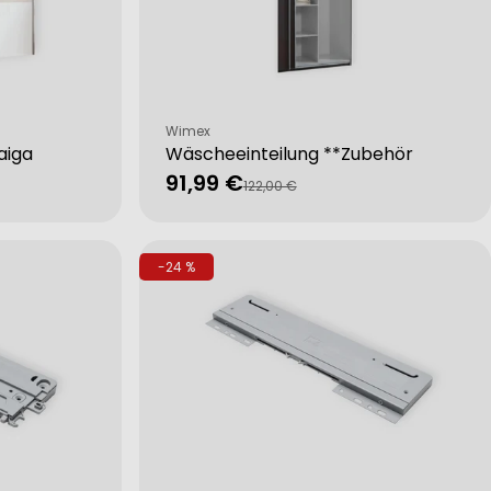
Verkäufer:
Wimex
aiga
Wäscheeinteilung **Zubehör
91,99 €
Verkaufspreis
Regulärer
122,00 €
Preis
-24 %