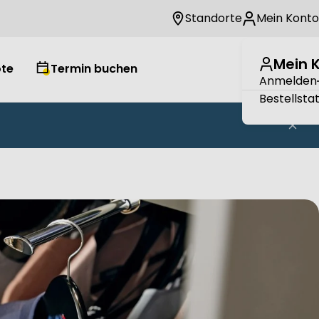
Standorte
Mein Konto
Mein 
te
Termin buchen
Wuns
W
Anmelden
Bestellsta