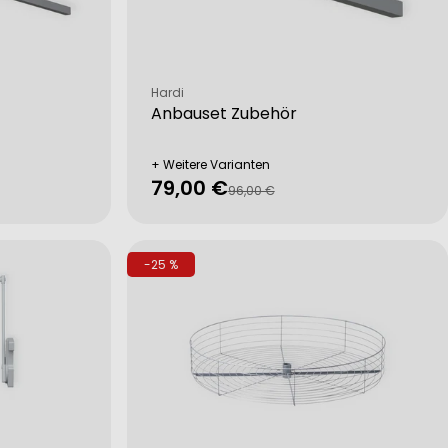
Verkäufer:
Hardi
Anbauset Zubehör
+ Weitere Varianten
79,00 €
Verkaufspreis
Regulärer
96,00 €
Preis
-25 %