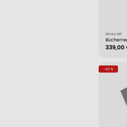
Verkäufer:
Minecraft
Bücherre
339,00
Verkau
Regulä
Preis
-42 %