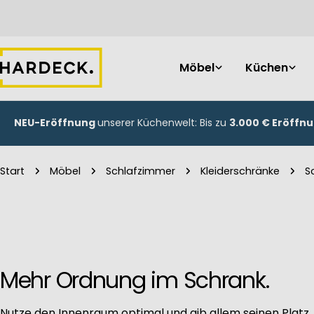
Zum
Inhalt
springen
Möbel
Küchen
NEU-Eröffnung
unserer Küchenwelt: Bis zu
3.000 € Eröffn
Start
Möbel
Schlafzimmer
Kleiderschränke
S
Mehr Ordnung im Schrank.
Nutze den Innenraum optimal und gib allem seinen Platz,