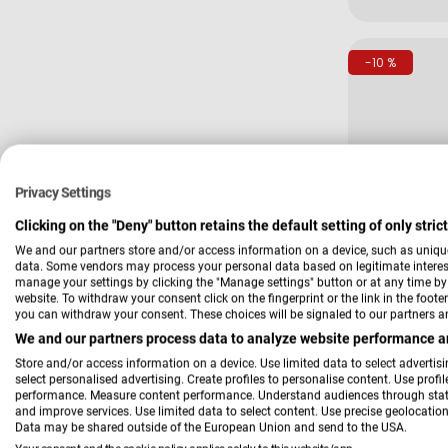
Preis
-10 %
Privacy Settings
Clicking on the "Deny" button retains the default setting of only stri
We and our partners store and/or access information on a device, such as uniqu
data. Some vendors may process your personal data based on legitimate interest,
Verkäufer:
Hardi
manage your settings by clicking the "Manage settings" button or at any time by c
Aufclippro
website. To withdraw your consent click on the fingerprint or the link in the foot
25,00 
you can withdraw your consent. These choices will be signaled to our partners an
Verkau
Regulä
We and our partners process data to analyze website performance an
Preis
Store and/or access information on a device. Use limited data to select advertisin
select personalised advertising. Create profiles to personalise content. Use profi
-21 %
performance. Measure content performance. Understand audiences through statis
and improve services. Use limited data to select content. Use precise geolocation 
Data may be shared outside of the European Union and send to the USA.