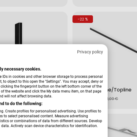
Preis
-22 %
Privacy policy
ctly necessary cookies.
e IDs in cookies and other browser storage to process personal
 to object to this open the "Settings". You may accept, deny or
Verkäufer:
Hardi
licking the fingerprint button on the left bottom corner of the
fil Slideline
Griff Longline/Topline
er of the website and click the My data menu item, on that page
€
49,00 €
d will not affect browsing data.
fspreis
rer
Verkaufspreis
Regulärer
28,00 €
63,00 €
d to do the following:
Preis
g. Create profiles for personalised advertising. Use profiles to
les to select personalised content. Measure advertising
-21 %
tics or combinations of data from different sources. Develop
data. Actively scan device characteristics for identification.