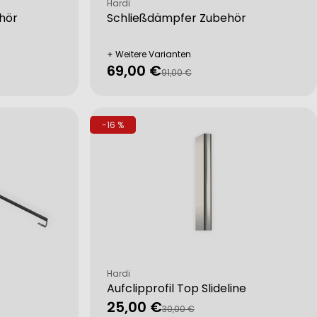
Verkäufer:
Hardi
hör
Schließdämpfer Zubehör
+ Weitere Varianten
69,00 €
Verkaufspreis
Regulärer
91,00 €
Preis
-16 %
Verkäufer:
Hardi
Aufclipprofil Top Slideline
25,00 €
Verkaufspreis
Regulärer
30,00 €