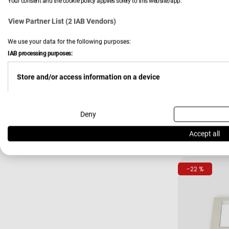
Your consent and the cookie policy applies solely to this website/app.
View Partner List (2 IAB Vendors)
We use your data for the following purposes:
IAB processing purposes:
Store and/or access information on a device
Verkäufer:
Hardi
LED-Bele
Use limited data to select advertising
Deny
149,00
Verkau
Regulä
Accept all
Preis
Create profiles for personalised advertising
-22 %
Use profiles to select personalised advertising
Create profiles to personalise content