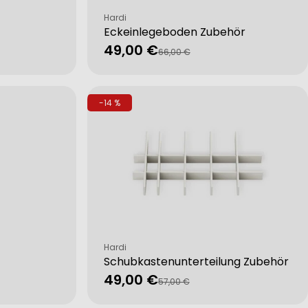
Verkäufer:
Hardi
Eckeinlegeboden Zubehör
49,00 €
Verkaufspreis
Regulärer
66,00 €
Preis
-14 %
Verkäufer:
Hardi
Schubkastenunterteilung Zubehör
49,00 €
Verkaufspreis
Regulärer
57,00 €
Preis