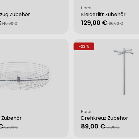
Verkäufer:
Hardi
zug Zubehör
Kleiderlift Zubehör
€
129,00 €
fspreis
rer
Verkaufspreis
Regulärer
145,00 €
166,00 €
Preis
-23 %
Verkäufer:
Hardi
 Zubehör
Drehkreuz Zubehör
€
89,00 €
fspreis
rer
Verkaufspreis
Regulärer
132,00 €
117,00 €
Preis