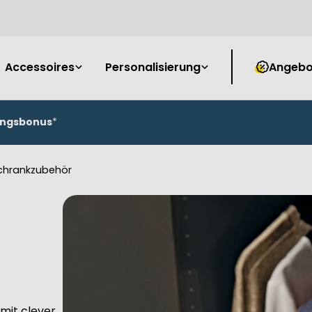
Accessoires
Personalisierung
Angebo
ungsbonus
*
chrankzubehör
 mit clever