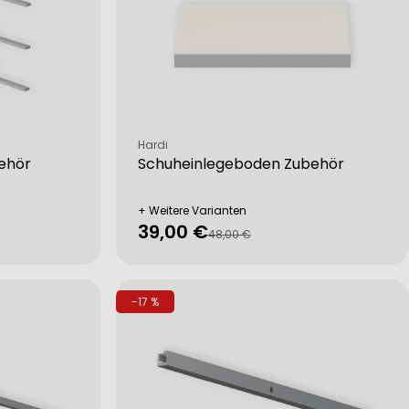
Verkäufer:
Hardi
ehör
Schuheinlegeboden Zubehör
+ Weitere Varianten
39,00 €
Verkaufspreis
Regulärer
48,00 €
Preis
-17 %