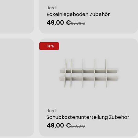
Verkäufer:
Hardi
Eckeinlegeboden Zubehör
49,00 €
Verkaufspreis
Regulärer
66,00 €
Preis
-14 %
Verkäufer:
Hardi
Schubkastenunterteilung Zubehör
49,00 €
Verkaufspreis
Regulärer
57,00 €
Preis