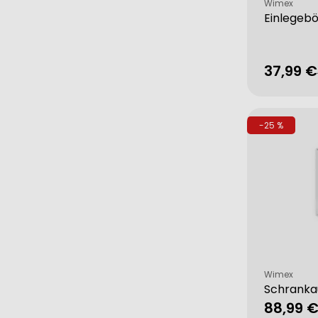
Verkäufer:
Wimex
Einlegeb
37,99 €
Verkau
Regulä
Preis
-25 %
Verkäufer:
Wimex
Schranka
88,99 
Verkau
Regulä