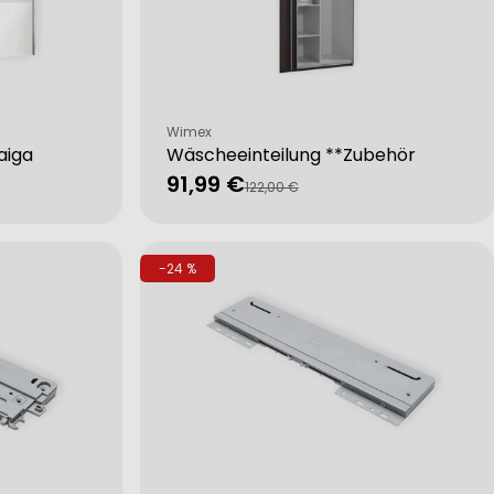
Verkäufer:
Wimex
aiga
Wäscheeinteilung **Zubehör
91,99 €
Verkaufspreis
Regulärer
122,00 €
Preis
-24 %