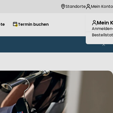
Standorte
Mein Konto
Mein 
te
Termin buchen
Wuns
W
Anmelden
Bestellsta