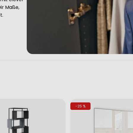
ir Maße,
t.
-25 %