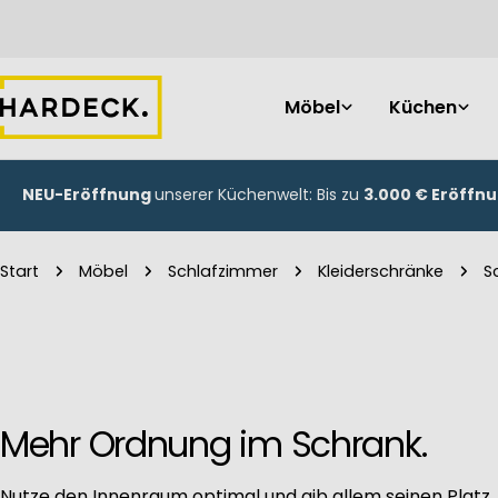
Zum
Inhalt
springen
Möbel
Küchen
NEU-Eröffnung
unserer Küchenwelt: Bis zu
3.000 € Eröffn
Start
Möbel
Schlafzimmer
Kleiderschränke
S
Mehr Ordnung im Schrank.
Nutze den Innenraum optimal und gib allem seinen Platz,