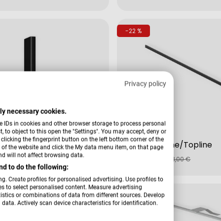
Preis
-22 %
Privacy policy
ctly necessary cookies.
e IDs in cookies and other browser storage to process personal
 to object to this open the "Settings". You may accept, deny or
Verkäufer:
Hardi
licking the fingerprint button on the left bottom corner of the
fil Slideline
Griff Longline/Topline
er of the website and click the My data menu item, on that page
€
49,00 €
d will not affect browsing data.
fspreis
rer
Verkaufspreis
Regulärer
28,00 €
63,00 €
d to do the following:
Preis
g. Create profiles for personalised advertising. Use profiles to
les to select personalised content. Measure advertising
-21 %
tics or combinations of data from different sources. Develop
data. Actively scan device characteristics for identification.