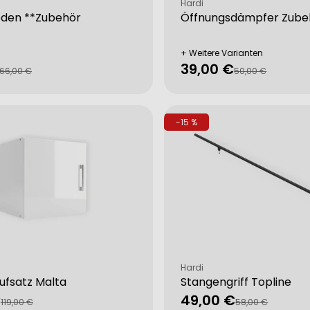
Verkäufer:
Hardi
öden **Zubehör
Öffnungsdämpfer Zube
+ Weitere Varianten
39,00 €
fspreis
rer
Verkaufspreis
Regulärer
66,00 €
50,00 €
Preis
-15 %
Verkäufer:
Hardi
ufsatz Malta
Stangengriff Topline
€
49,00 €
fspreis
rer
Verkaufspreis
Regulärer
119,00 €
58,00 €