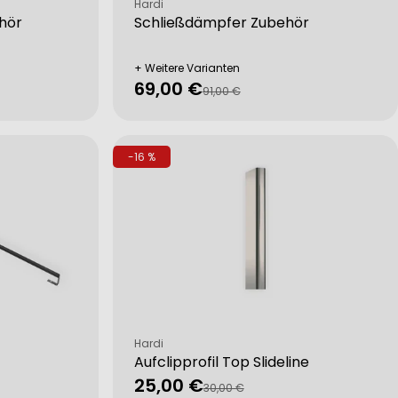
Verkäufer:
Hardi
hör
Schließdämpfer Zubehör
+ Weitere Varianten
69,00 €
Verkaufspreis
Regulärer
91,00 €
Preis
-16 %
Verkäufer:
Hardi
Aufclipprofil Top Slideline
25,00 €
Verkaufspreis
Regulärer
30,00 €