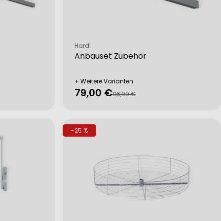
Verkäufer:
Hardi
Anbauset Zubehör
+ Weitere Varianten
79,00 €
Verkaufspreis
Regulärer
96,00 €
Preis
-25 %