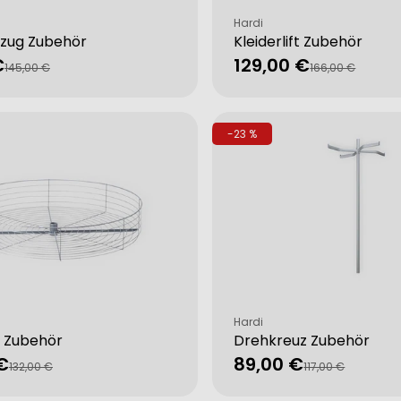
Verkäufer:
Hardi
zug Zubehör
Kleiderlift Zubehör
€
129,00 €
fspreis
rer
Verkaufspreis
Regulärer
145,00 €
166,00 €
Preis
-23 %
Verkäufer:
Hardi
 Zubehör
Drehkreuz Zubehör
€
89,00 €
fspreis
rer
Verkaufspreis
Regulärer
132,00 €
117,00 €
Preis