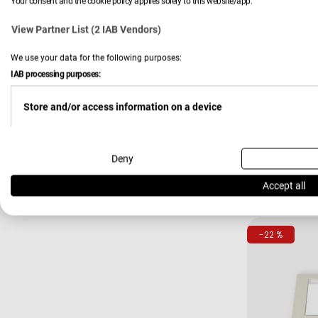
Your consent and the cookie policy applies solely to this website/app.
View Partner List (2 IAB Vendors)
We use your data for the following purposes:
IAB processing purposes:
Store and/or access information on a device
Verkäufer:
Hardi
LED-Bele
Use limited data to select advertising
Deny
149,00
Verkau
Regulä
Accept all
Preis
Create profiles for personalised advertising
-22 %
Use profiles to select personalised advertising
Create profiles to personalise content