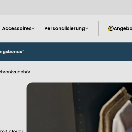
Accessoires
Personalisierung
Angebo
ungsbonus
*
chrankzubehör
 mit clever