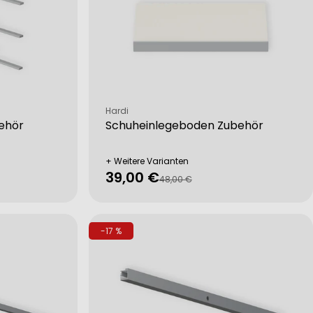
Verkäufer:
Hardi
ehör
Schuheinlegeboden Zubehör
+ Weitere Varianten
39,00 €
Verkaufspreis
Regulärer
48,00 €
Preis
-17 %