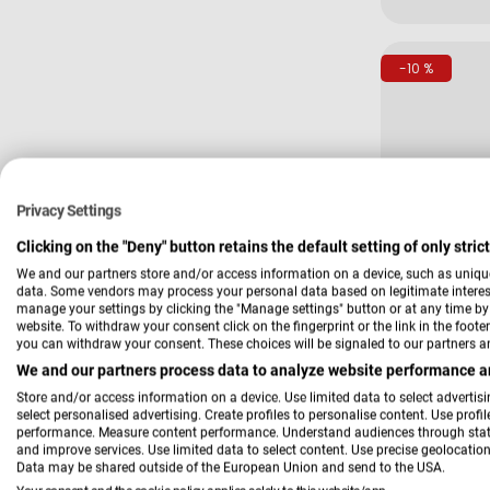
Preis
-10 %
Privacy Settings
Clicking on the "Deny" button retains the default setting of only stri
We and our partners store and/or access information on a device, such as uniqu
data. Some vendors may process your personal data based on legitimate interest,
Verkäufer:
Hardi
manage your settings by clicking the "Manage settings" button or at any time by c
Aufclippro
website. To withdraw your consent click on the fingerprint or the link in the foot
25,00 
you can withdraw your consent. These choices will be signaled to our partners an
Verkau
Regulä
We and our partners process data to analyze website performance an
Preis
Store and/or access information on a device. Use limited data to select advertisin
select personalised advertising. Create profiles to personalise content. Use profi
-21 %
performance. Measure content performance. Understand audiences through statis
and improve services. Use limited data to select content. Use precise geolocation 
Data may be shared outside of the European Union and send to the USA.