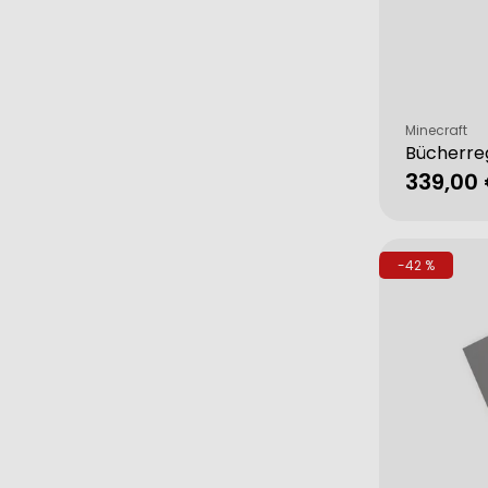
Verkäufer:
Minecraft
Bücherre
339,00
Verkau
Regulä
Preis
-42 %