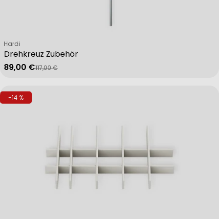
Verkäufer:
Hardi
Drehkreuz Zubehör
89,00 €
117,00 €
Verkaufspreis
Regulärer Preis
-14 %