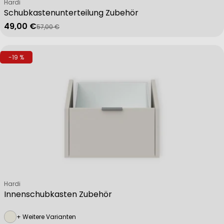
Verkäufer:
Hardi
Schubkastenunterteilung Zubehör
49,00 €
57,00 €
Verkaufspreis
Regulärer Preis
-19 %
Verkäufer:
Hardi
Innenschubkasten Zubehör
+ Weitere Varianten