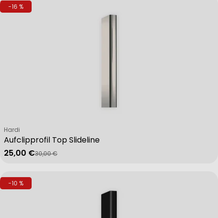
-16 %
Verkäufer:
Hardi
Aufclipprofil Top Slideline
25,00 €
30,00 €
Verkaufspreis
Regulärer Preis
-10 %