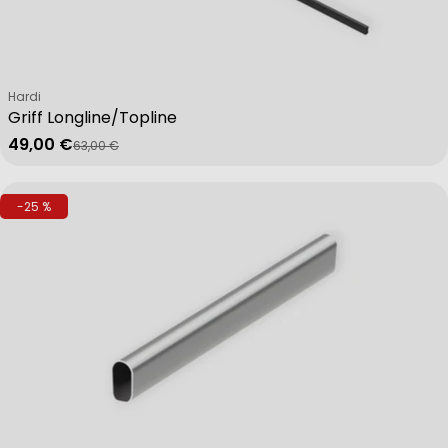
Verkäufer:
Hardi
Griff Longline/Topline
49,00 €
63,00 €
Verkaufspreis
Regulärer Preis
-25 %