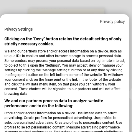
Privacy policy
Privacy Settings
Clicking on the "Deny" button retains the default setting of only
strictly necessary cookies.
We and our partners store and/or access information on a device, such as
unique IDs in cookies and other browser storage to process personal data.
Verkäufer:
Hardi
Some vendors may process your personal data based on legitimate interest,
Schuheinlegeboden Zubehör
to object to this open the "Settings". You may accept, deny or manage your
settings by clicking the "Manage settings" button or at any time by clicking
the fingerprint button on the left bottom corner of the website. To withdraw
+ Weitere Varianten
your consent click on the fingerprint or the link in the footer of the website
and click the My data menu item, on that page you can withdraw your
39,00 €
48,00 €
Verkaufspreis
Regulärer Preis
consent. These choices will be signaled to our partners and will not affect
browsing data.
We and our partners process data to analyze website
-22 %
performance and to do the following:
Store and/or access information on a device. Use limited data to select
advertising. Create profiles for personalised advertising. Use profiles to
select personalised advertising. Create profiles to personalise content. Use
profiles to select personalised content. Measure advertising performance.
Measure content performance. Understand audiences through statistics or