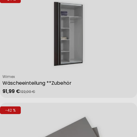
Verkäufer:
Wimex
Wäscheeinteilung **Zubehör
91,99 €
122,00 €
Verkaufspreis
Regulärer Preis
-42 %