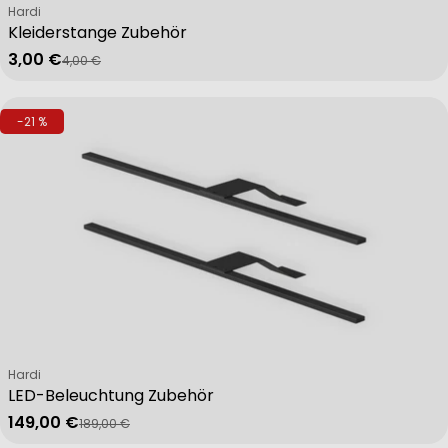
Verkäufer:
Hardi
Kleiderstange Zubehör
3,00 €
4,00 €
Verkaufspreis
Regulärer Preis
-21 %
Verkäufer:
Hardi
LED-Beleuchtung Zubehör
149,00 €
189,00 €
Verkaufspreis
Regulärer Preis