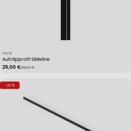
Verkäufer:
Hardi
Aufclipprofil Slideline
25,00 €
28,00 €
Verkaufspreis
Regulärer Preis
-22 %