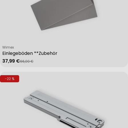
Verkäufer:
Wimex
Einlegeböden **Zubehör
37,99 €
66,00 €
Verkaufspreis
Regulärer Preis
-22 %