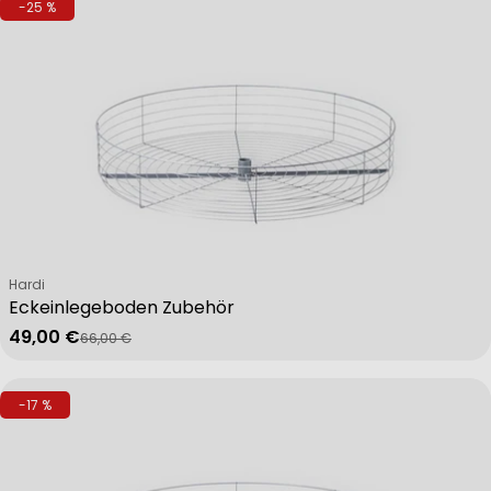
-25 %
Verkäufer:
Hardi
Eckeinlegeboden Zubehör
49,00 €
66,00 €
Verkaufspreis
Regulärer Preis
-17 %