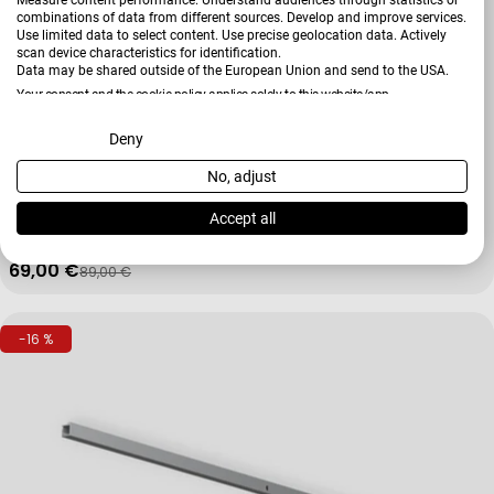
combinations of data from different sources. Develop and improve services.
Use limited data to select content. Use precise geolocation data. Actively
scan device characteristics for identification.
Data may be shared outside of the European Union and send to the USA.
Your consent and the cookie policy applies solely to this website/app.
View Partner List (2 IAB Vendors)
Deny
Verkäufer:
Hardi
No, adjust
We use your data for the following purposes:
Glaseinlegeboden Zubehör
IAB processing purposes:
Accept all
+ Weitere Varianten
Store and/or access information on a device
69,00 €
89,00 €
Verkaufspreis
Regulärer Preis
Use limited data to select advertising
-16 %
Create profiles for personalised advertising
Use profiles to select personalised advertising