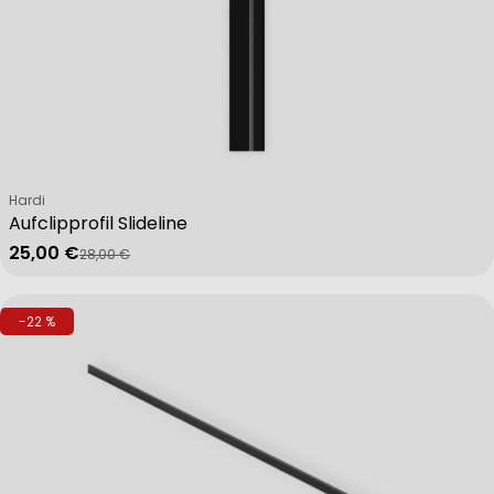
Verkäufer:
Hardi
Aufclipprofil Slideline
25,00 €
28,00 €
Verkaufspreis
Regulärer Preis
-22 %