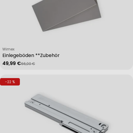
Verkäufer:
Wimex
Einlegeböden **Zubehör
49,99 €
66,00 €
Verkaufspreis
Regulärer Preis
-22 %