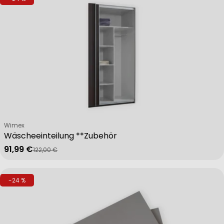
Verkäufer:
Wimex
Wäscheeinteilung **Zubehör
91,99 €
122,00 €
Verkaufspreis
Regulärer Preis
-24 %