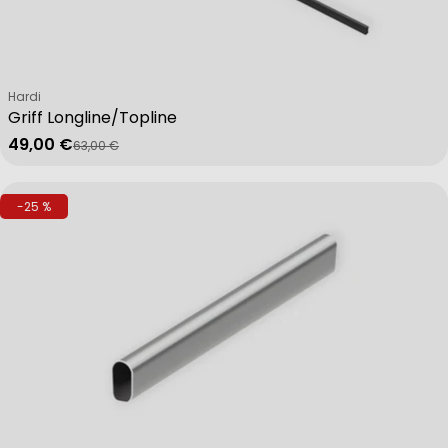
Verkäufer:
Hardi
Griff Longline/Topline
49,00 €
63,00 €
Verkaufspreis
Regulärer Preis
-25 %