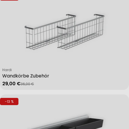
Verkäufer:
Hardi
Wandkörbe Zubehör
29,00 €
36,00 €
Verkaufspreis
Regulärer Preis
-13 %