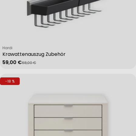
Verkäufer:
Hardi
Krawattenauszug Zubehör
59,00 €
68,00 €
Verkaufspreis
Regulärer Preis
-18 %