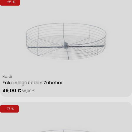
-25 %
Verkäufer:
Hardi
Eckeinlegeboden Zubehör
49,00 €
66,00 €
Verkaufspreis
Regulärer Preis
-17 %