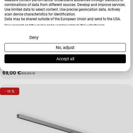
combinations of data from different sources. Develop and improve services.
Use limited data to select content. Use precise geolocation data. Actively
scan device characteristics for identification.
Data may be shared outside of the European Union and send to the USA.
Your consent and the cookie policy applies solely to this website/app.
View Partner List (2 IAB Vendors)
Deny
Verkäufer:
Hardi
No, adjust
We use your data for the following purposes:
Glaseinlegeboden Zubehör
IAB processing purposes:
Accept all
+ Weitere Varianten
Store and/or access information on a device
69,00 €
89,00 €
Verkaufspreis
Regulärer Preis
Use limited data to select advertising
-16 %
Create profiles for personalised advertising
Use profiles to select personalised advertising