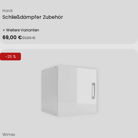
Verkäufer:
Hardi
Schließdämpfer Zubehör
+ Weitere Varianten
69,00 €
91,00 €
Verkaufspreis
Regulärer Preis
-25 %
Verkäufer:
Wimex