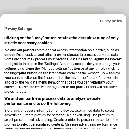
Privacy policy
Privacy Settings
Clicking on the "Deny" button retains the default setting of only
strictly necessary cookies.
We and our partners store and/or access information on a device, such as
unique IDs in cookies and other browser storage to process personal data.
Verkäufer:
Hardi
Some vendors may process your personal data based on legitimate interest,
Schuheinlegeboden Zubehör
to object to this open the "Settings". You may accept, deny or manage your
settings by clicking the "Manage settings" button or at any time by clicking
the fingerprint button on the left bottom corner of the website. To withdraw
+ Weitere Varianten
your consent click on the fingerprint or the link in the footer of the website
and click the My data menu item, on that page you can withdraw your
39,00 €
48,00 €
Verkaufspreis
Regulärer Preis
consent. These choices will be signaled to our partners and will not affect
browsing data.
We and our partners process data to analyze website
-22 %
performance and to do the following:
Store and/or access information on a device. Use limited data to select
advertising. Create profiles for personalised advertising. Use profiles to
select personalised advertising. Create profiles to personalise content. Use
profiles to select personalised content. Measure advertising performance.
Measure content performance. Understand audiences through statistics or