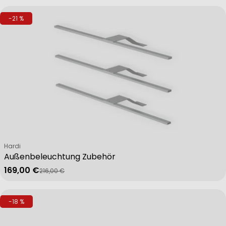
-21 %
Verkäufer:
Hardi
Außenbeleuchtung Zubehör
169,00 €
216,00 €
Verkaufspreis
Regulärer Preis
-18 %