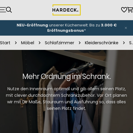
Zum
Inhalt
Wun
W
springen
NEU-Eröffnung
unserer Küchenwelt: Bis zu
3.000 €
Eröffnungsbonus
*
Start
Möbel
Schlafzimmer
Kleiderschränke
Schrank
Mehr Ordnung im Schrank.
Nutze den Innenraum optimal und gib allem seinen Platz,
mit clever durchdachtem Schrankzubehör. Vor Ort planen
wir mit Dir Maße, Stauraum und Ausführung so, dass alles
seinen Platz findet.