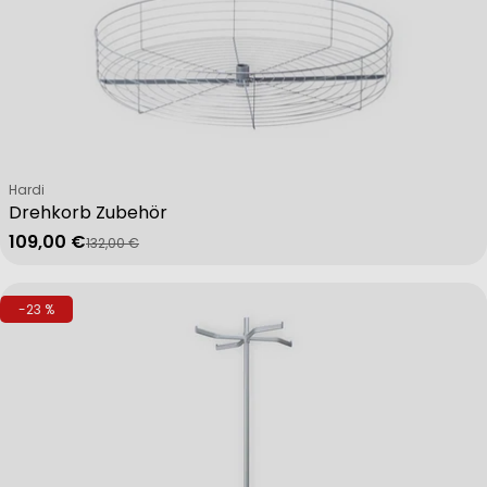
Verkäufer:
Hardi
Drehkorb Zubehör
109,00 €
132,00 €
Verkaufspreis
Regulärer Preis
-23 %