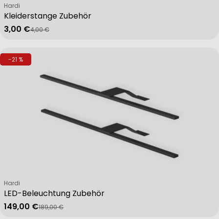
Verkäufer:
Hardi
Kleiderstange Zubehör
3,00 €
4,00 €
Verkaufspreis
Regulärer Preis
-21 %
Verkäufer:
Hardi
LED-Beleuchtung Zubehör
149,00 €
189,00 €
Verkaufspreis
Regulärer Preis