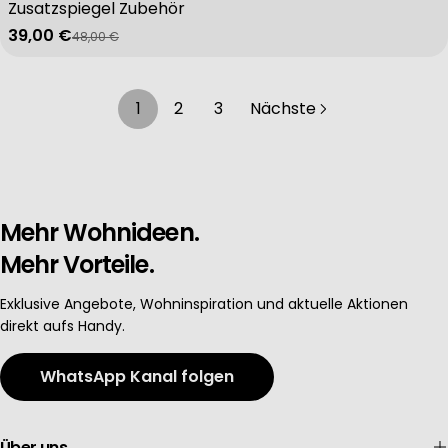
Zusatzspiegel Zubehör
39,00 €
48,00 €
Verkaufspreis
Regulärer Preis
1
2
3
Nächste
Mehr Wohnideen.
Mehr Vorteile.
Exklusive Angebote, Wohninspiration und aktuelle Aktionen
direkt aufs Handy.
WhatsApp Kanal folgen
Über uns