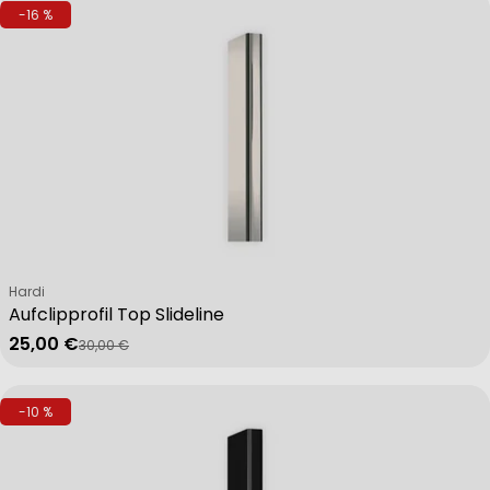
-16 %
Verkäufer:
Hardi
Aufclipprofil Top Slideline
25,00 €
30,00 €
Verkaufspreis
Regulärer Preis
-10 %