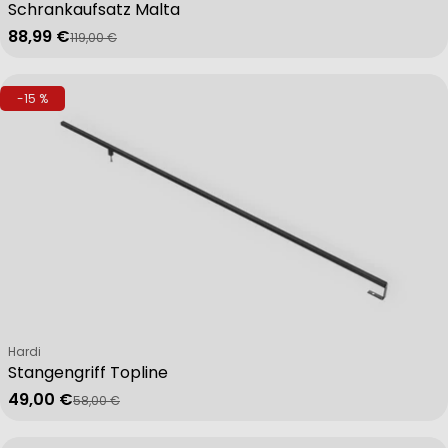
Schrankaufsatz Malta
88,99 €
119,00 €
Verkaufspreis
Regulärer Preis
-15 %
Verkäufer:
Hardi
Stangengriff Topline
49,00 €
58,00 €
Verkaufspreis
Regulärer Preis