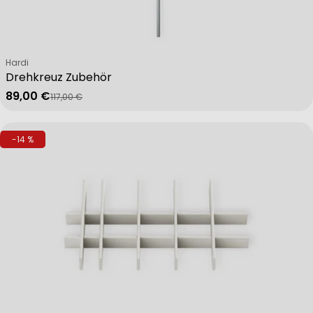
Verkäufer:
Hardi
Drehkreuz Zubehör
89,00 €
117,00 €
Verkaufspreis
Regulärer Preis
-14 %