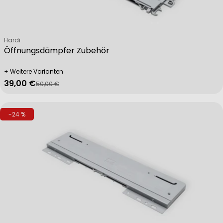
Verkäufer:
Hardi
Öffnungsdämpfer Zubehör
+ Weitere Varianten
39,00 €
50,00 €
Verkaufspreis
Regulärer Preis
-24 %