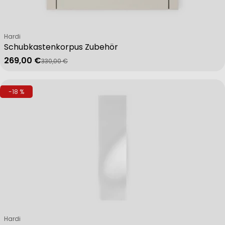
Verkäufer:
Hardi
Schubkastenkorpus Zubehör
269,00 €
330,00 €
Verkaufspreis
Regulärer Preis
-18 %
Verkäufer:
Hardi