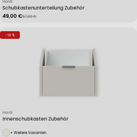
Verkäufer:
Hardi
Schubkastenunterteilung Zubehör
49,00 €
57,00 €
Verkaufspreis
Regulärer Preis
-19 %
Verkäufer:
Hardi
Innenschubkasten Zubehör
+ Weitere Varianten