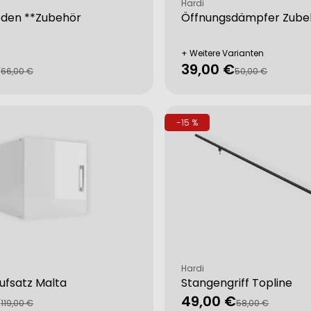
Verkäufer:
Hardi
öden **Zubehör
Öffnungsdämpfer Zube
+ Weitere Varianten
€
39,00 €
fspreis
rer
Verkaufspreis
Regulärer
66,00 €
50,00 €
Preis
-15 %
Verkäufer:
Hardi
ufsatz Malta
Stangengriff Topline
€
49,00 €
fspreis
rer
Verkaufspreis
Regulärer
119,00 €
58,00 €