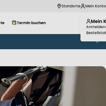
Standorte
Mein Konto
Mein 
te
Termin buchen
Wuns
W
Anmelden
Bestellsta