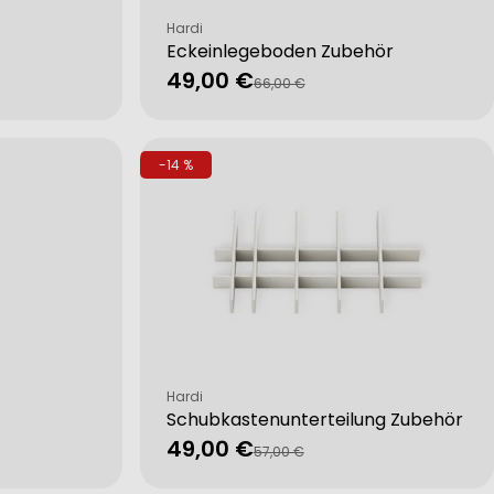
Verkäufer:
Hardi
Eckeinlegeboden Zubehör
49,00 €
Verkaufspreis
Regulärer
66,00 €
Preis
-14 %
Verkäufer:
Hardi
Schubkastenunterteilung Zubehör
49,00 €
Verkaufspreis
Regulärer
57,00 €
Preis