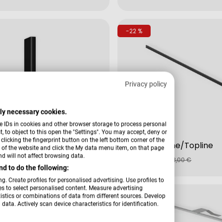
Preis
-22 %
Privacy policy
ctly necessary cookies.
e IDs in cookies and other browser storage to process personal
 to object to this open the "Settings". You may accept, deny or
Verkäufer:
Hardi
licking the fingerprint button on the left bottom corner of the
fil Slideline
Griff Longline/Topline
er of the website and click the My data menu item, on that page
€
49,00 €
d will not affect browsing data.
fspreis
rer
Verkaufspreis
Regulärer
28,00 €
63,00 €
d to do the following:
Preis
g. Create profiles for personalised advertising. Use profiles to
les to select personalised content. Measure advertising
-21 %
tics or combinations of data from different sources. Develop
data. Actively scan device characteristics for identification.