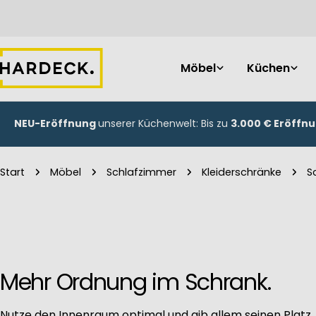
Zum
Inhalt
springen
Möbel
Küchen
NEU-Eröffnung
unserer Küchenwelt: Bis zu
3.000 € Eröffn
Start
Möbel
Schlafzimmer
Kleiderschränke
S
Mehr Ordnung im Schrank.
Nutze den Innenraum optimal und gib allem seinen Platz,