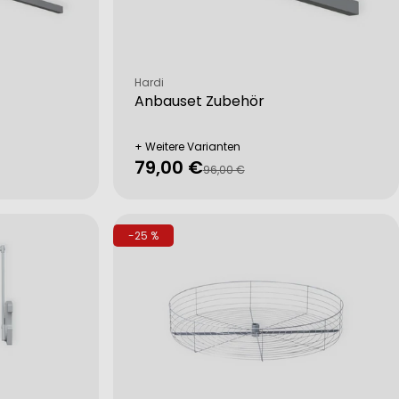
Verkäufer:
Hardi
Anbauset Zubehör
+ Weitere Varianten
79,00 €
Verkaufspreis
Regulärer
96,00 €
Preis
-25 %