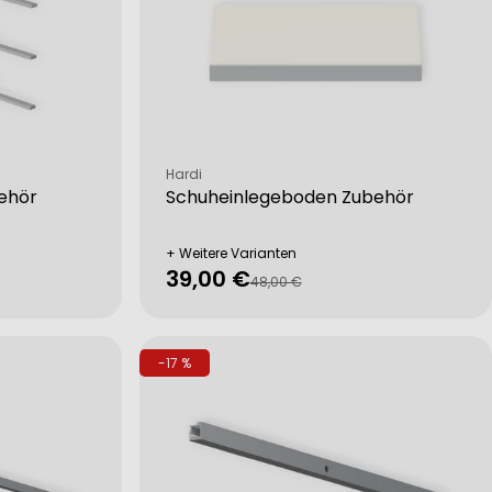
Verkäufer:
Hardi
ehör
Schuheinlegeboden Zubehör
+ Weitere Varianten
39,00 €
Verkaufspreis
Regulärer
48,00 €
Preis
-17 %