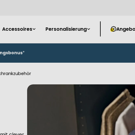
Accessoires
Personalisierung
Angebo
ungsbonus
*
chrankzubehör
 mit clever