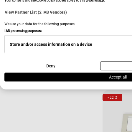
Your consent and the cookie policy applies solely to this website/app.
View Partner List (2 IAB Vendors)
We use your data for the following purposes:
IAB processing purposes:
Store and/or access information on a device
Verkäufer:
Hardi
LED-Bele
Use limited data to select advertising
Deny
149,00
Verkau
Regulä
Accept all
Preis
Create profiles for personalised advertising
-22 %
Use profiles to select personalised advertising
Create profiles to personalise content