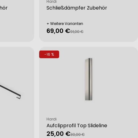
Verkäufer:
Hardi
hör
Schließdämpfer Zubehör
+ Weitere Varianten
69,00 €
Verkaufspreis
Regulärer
91,00 €
Preis
-16 %
Verkäufer:
Hardi
Aufclipprofil Top Slideline
25,00 €
Verkaufspreis
Regulärer
30,00 €