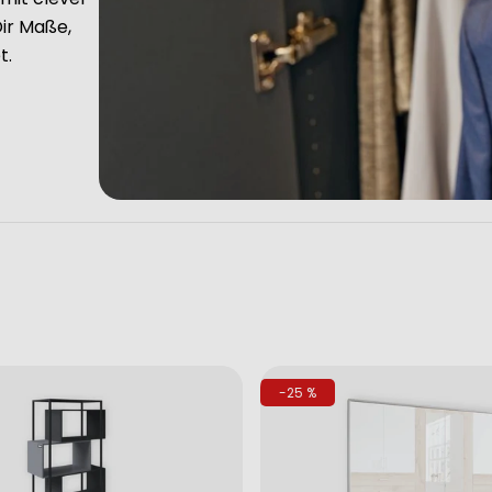
ir Maße,
t.
-25 %