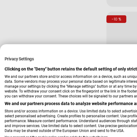
Preis
-10 %
Privacy Settings
Clicking on the "Deny" button retains the default setting of only stri
We and our partners store and/or access information on a device, such as uniqu
data. Some vendors may process your personal data based on legitimate interest,
Verkäufer:
Hardi
manage your settings by clicking the "Manage settings" button or at any time by c
Aufclippro
website. To withdraw your consent click on the fingerprint or the link in the foot
25,00 
you can withdraw your consent. These choices will be signaled to our partners an
Verkau
Regulä
We and our partners process data to analyze website performance an
Preis
Store and/or access information on a device. Use limited data to select advertisin
select personalised advertising. Create profiles to personalise content. Use profi
-21 %
performance. Measure content performance. Understand audiences through statis
and improve services. Use limited data to select content. Use precise geolocation 
Data may be shared outside of the European Union and send to the USA.