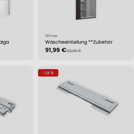
Verkäufer:
Wimex
aiga
Wäscheeinteilung **Zubehör
91,99 €
Verkaufspreis
Regulärer
122,00 €
Preis
-24 %