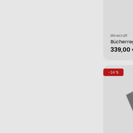
Verkäufer:
Minecraft
Bücherre
339,00
Verkau
Regulä
Preis
-24 %