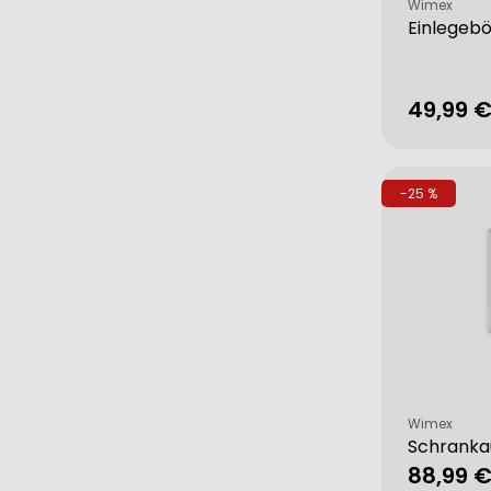
Verkäufer:
Wimex
Einlegeb
49,99 
Verkau
Regulä
Preis
-25 %
Verkäufer:
Wimex
Schranka
88,99 
Verkau
Regulä