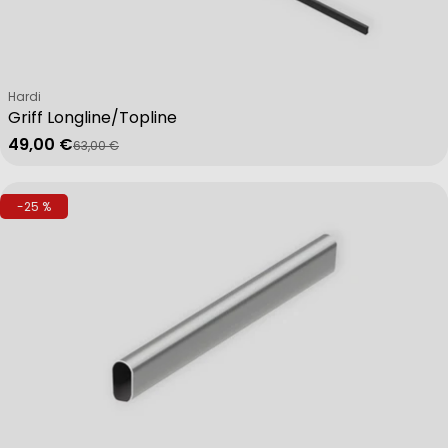
Verkäufer:
Hardi
Griff Longline/Topline
49,00 €
63,00 €
Verkaufspreis
Regulärer Preis
-25 %