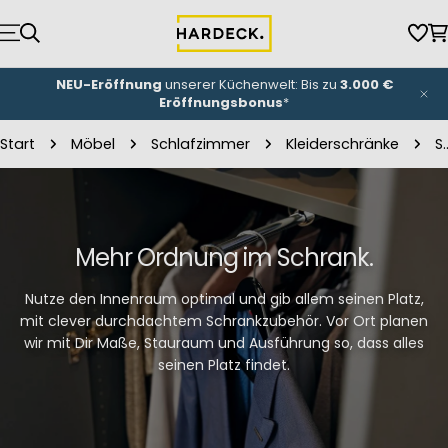
Zum
Inhalt
Wun
W
springen
NEU-Eröffnung
unserer Küchenwelt: Bis zu
3.000 €
Eröffnungsbonus
*
Start
Möbel
Schlafzimmer
Kleiderschränke
Schrank
Mehr Ordnung im Schrank.
Nutze den Innenraum optimal und gib allem seinen Platz,
mit clever durchdachtem Schrankzubehör. Vor Ort planen
wir mit Dir Maße, Stauraum und Ausführung so, dass alles
seinen Platz findet.