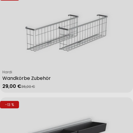
Verkäufer:
Hardi
Wandkörbe Zubehör
29,00 €
36,00 €
Verkaufspreis
Regulärer Preis
-13 %