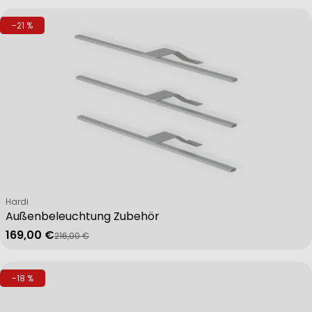
-21 %
Verkäufer:
Hardi
Außenbeleuchtung Zubehör
169,00 €
216,00 €
Verkaufspreis
Regulärer Preis
-18 %