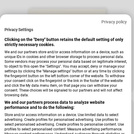
Privacy policy
Privacy Settings
Clicking on the "Deny" button retains the default setting of only
strictly necessary cookies.
We and our partners store and/or access information on a device, such as
unique IDs in cookies and other browser storage to process personal data.
Verkäufer:
Hardi
Some vendors may process your personal data based on legitimate interest,
Schuheinlegeboden Zubehör
to object to this open the "Settings". You may accept, deny or manage your
settings by clicking the "Manage settings" button or at any time by clicking
the fingerprint button on the left bottom corner of the website. To withdraw
+ Weitere Varianten
your consent click on the fingerprint or the link in the footer of the website
and click the My data menu item, on that page you can withdraw your
39,00 €
48,00 €
Verkaufspreis
Regulärer Preis
consent. These choices will be signaled to our partners and will not affect
browsing data.
We and our partners process data to analyze website
-22 %
performance and to do the following:
Store and/or access information on a device. Use limited data to select
advertising. Create profiles for personalised advertising. Use profiles to
select personalised advertising. Create profiles to personalise content. Use
profiles to select personalised content. Measure advertising performance.
Measure content performance. Understand audiences through statistics or