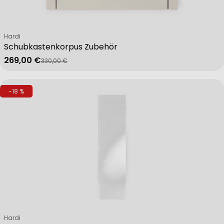
Verkäufer:
Hardi
Schubkastenkorpus Zubehör
269,00 €
330,00 €
Verkaufspreis
Regulärer Preis
-18 %
Verkäufer:
Hardi