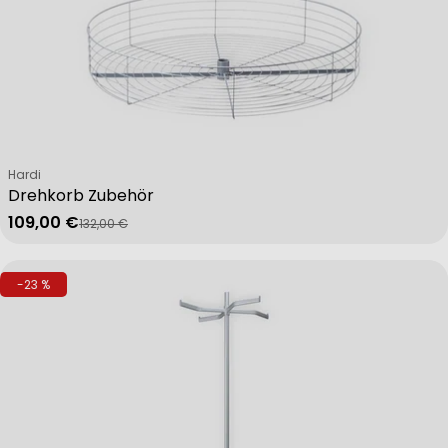
Verkäufer:
Hardi
Drehkorb Zubehör
109,00 €
132,00 €
Verkaufspreis
Regulärer Preis
-23 %