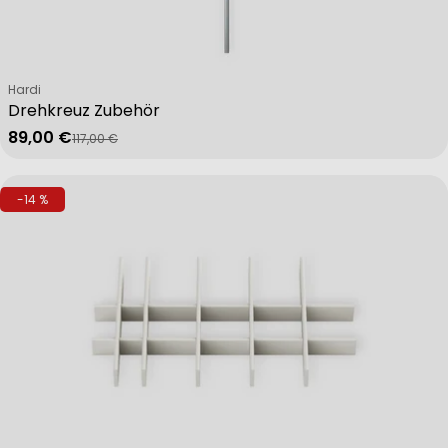
Verkäufer:
Hardi
Drehkreuz Zubehör
89,00 €
117,00 €
Verkaufspreis
Regulärer Preis
-14 %