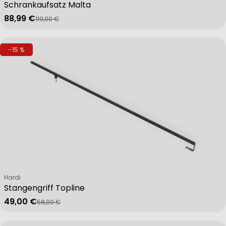
Schrankaufsatz Malta
88,99 €
119,00 €
Verkaufspreis
Regulärer Preis
-15 %
Verkäufer:
Hardi
Stangengriff Topline
49,00 €
58,00 €
Verkaufspreis
Regulärer Preis