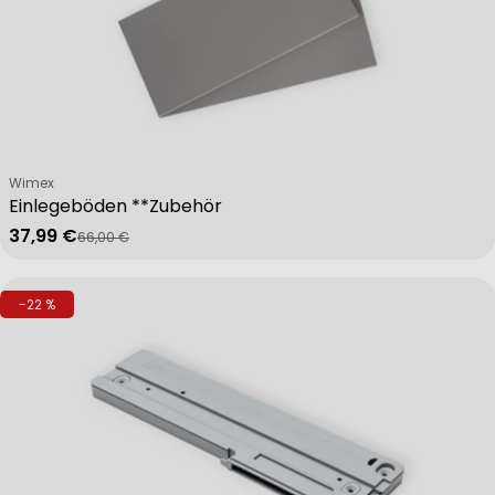
Verkäufer:
Wimex
Einlegeböden **Zubehör
37,99 €
66,00 €
Verkaufspreis
Regulärer Preis
-22 %