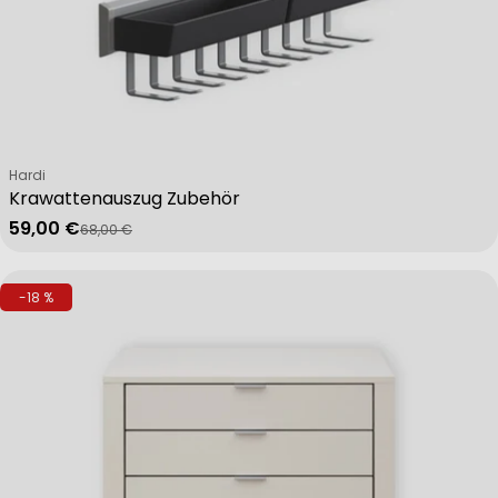
Verkäufer:
Hardi
Krawattenauszug Zubehör
59,00 €
68,00 €
Verkaufspreis
Regulärer Preis
-18 %