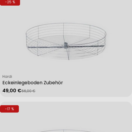
-25 %
Verkäufer:
Hardi
Eckeinlegeboden Zubehör
49,00 €
66,00 €
Verkaufspreis
Regulärer Preis
-17 %