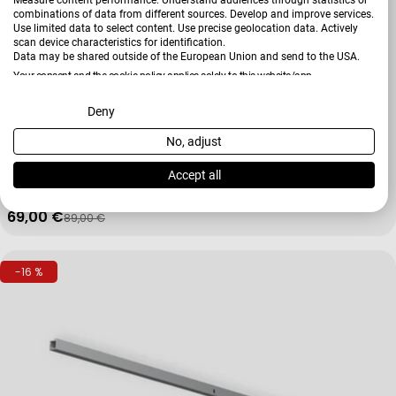
combinations of data from different sources. Develop and improve services.
Use limited data to select content. Use precise geolocation data. Actively
scan device characteristics for identification.
Data may be shared outside of the European Union and send to the USA.
Your consent and the cookie policy applies solely to this website/app.
View Partner List (2 IAB Vendors)
Deny
Verkäufer:
Hardi
No, adjust
We use your data for the following purposes:
Glaseinlegeboden Zubehör
IAB processing purposes:
Accept all
+ Weitere Varianten
Store and/or access information on a device
69,00 €
89,00 €
Verkaufspreis
Regulärer Preis
Use limited data to select advertising
-16 %
Create profiles for personalised advertising
Use profiles to select personalised advertising