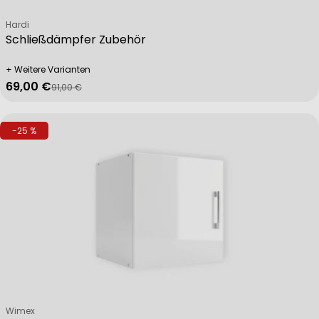
Verkäufer:
Hardi
Schließdämpfer Zubehör
+ Weitere Varianten
69,00 €
91,00 €
Verkaufspreis
Regulärer Preis
-25 %
Verkäufer:
Wimex