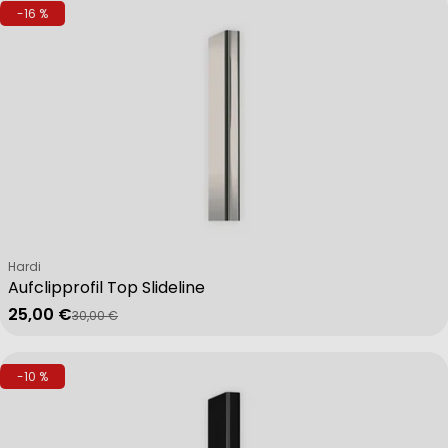
-16 %
Verkäufer:
Hardi
Aufclipprofil Top Slideline
25,00 €
30,00 €
Verkaufspreis
Regulärer Preis
-10 %