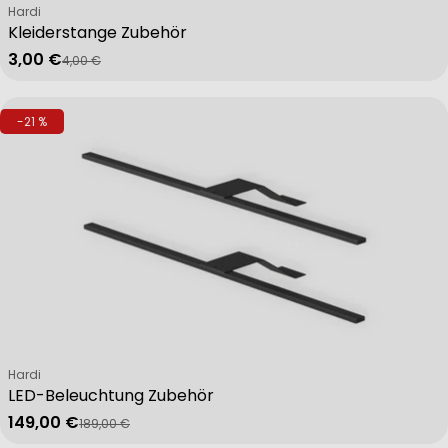
Verkäufer:
Hardi
Kleiderstange Zubehör
3,00 €
4,00 €
Verkaufspreis
Regulärer Preis
-21 %
Verkäufer:
Hardi
LED-Beleuchtung Zubehör
149,00 €
189,00 €
Verkaufspreis
Regulärer Preis