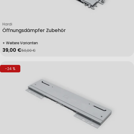
Verkäufer:
Hardi
Öffnungsdämpfer Zubehör
+ Weitere Varianten
39,00 €
50,00 €
Verkaufspreis
Regulärer Preis
-24 %