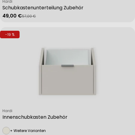
Verkäufer:
Hardi
Schubkastenunterteilung Zubehör
49,00 €
57,00 €
Verkaufspreis
Regulärer Preis
-19 %
Verkäufer:
Hardi
Innenschubkasten Zubehör
+ Weitere Varianten