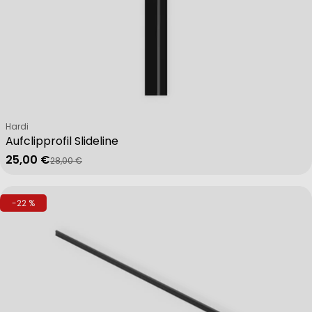
Verkäufer:
Hardi
Aufclipprofil Slideline
25,00 €
28,00 €
Verkaufspreis
Regulärer Preis
-22 %