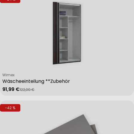
Verkäufer:
Wimex
Wäscheeinteilung **Zubehör
91,99 €
122,00 €
Verkaufspreis
Regulärer Preis
-42 %