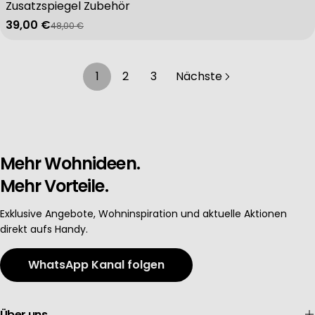
Zusatzspiegel Zubehör
39,00 €
48,00 €
Verkaufspreis
Regulärer Preis
1
2
3
Nächste
Mehr Wohnideen.
Mehr Vorteile.
Exklusive Angebote, Wohninspiration und aktuelle Aktionen
direkt aufs Handy.
WhatsApp Kanal folgen
Über uns