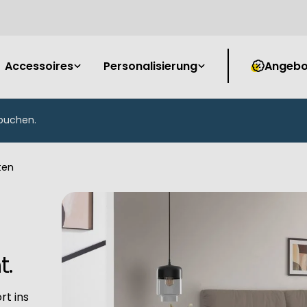
Accessoires
Personalisierung
Angebo
buchen.
ten
t.
rt ins