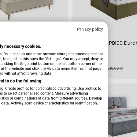
Privacy policy
Verkäufer:
Hardi
tt Delphi
Polsterbett PB100 Dura
ctly necessary cookies.
e IDs in cookies and other browser storage to process personal
 to object to this open the "Settings". You may accept, deny or
+ Weitere Varianten
licking the fingerprint button on the left bottom corner of the
0 €
389,00 €
fspreis
rer
Verkaufspreis
Regulärer
UVP
3.342,00 €
516,00 €
er of the website and click the My data menu item, on that page
Preis
d will not affect browsing data.
d to do the following:
g. Create profiles for personalised advertising. Use profiles to
-24 %
les to select personalised content. Measure advertising
tics or combinations of data from different sources. Develop
data. Actively scan device characteristics for identification.