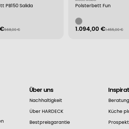
tt PB150 Salida
Polsterbett Fun
 €
1.094,00 €
fspreis
rer
Verkaufspreis
Regulärer
568,00 €
1.455,00 €
Preis
from different sources
Über uns
Inspira
Nachhaltigkeit
Beratun
Über HARDECK
Küche p
en
Bestpreisgarantie
Prospekt