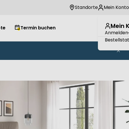
Standorte
Mein Konto
Mein 
te
Termin buchen
Wuns
W
Anmelden
Bestellsta