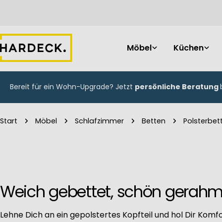
Zum
Inhalt
springen
Möbel
Küchen
Bereit für ein Wohn-Upgrade? Jetzt
persönliche Beratung
Start
Möbel
Schlafzimmer
Betten
Polsterbet
Weich gebettet, schön gerahm
Lehne Dich an ein gepolstertes Kopfteil und hol Dir Komfo