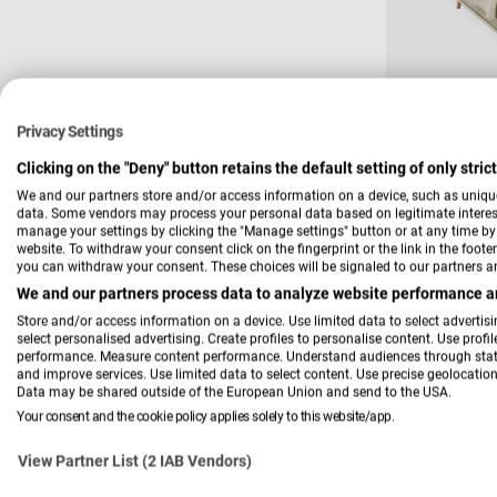
Verkäufer:
Privacy Settings
Musterring
Polsterbe
Clicking on the "Deny" button retains the default setting of only stri
We and our partners store and/or access information on a device, such as uniqu
data. Some vendors may process your personal data based on legitimate interest,
manage your settings by clicking the "Manage settings" button or at any time by c
2.499,0
Verkau
Regulä
website. To withdraw your consent click on the fingerprint or the link in the foot
Preis
you can withdraw your consent. These choices will be signaled to our partners an
We and our partners process data to analyze website performance an
Store and/or access information on a device. Use limited data to select advertisin
-24 %
select personalised advertising. Create profiles to personalise content. Use profi
performance. Measure content performance. Understand audiences through statis
and improve services. Use limited data to select content. Use precise geolocation 
Data may be shared outside of the European Union and send to the USA.
Your consent and the cookie policy applies solely to this website/app.
View Partner List (2 IAB Vendors)