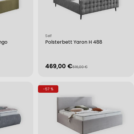
Verkäufer:
Self
ngo
Polsterbett Yaron H 488
469,00 €
Verkaufspreis
Regulärer
616,00 €
Preis
-57 %