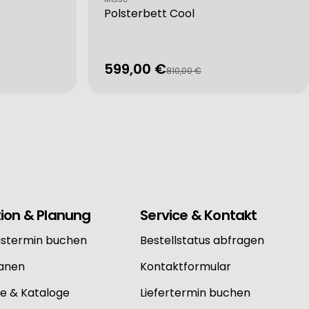
Polsterbett Cool
599,00 €
Verkaufspreis
Regulärer
810,00 €
Preis
tion & Planung
Service & Kontakt
gstermin buchen
Bestellstatus abfragen
lanen
Kontaktformular
e & Kataloge
Liefertermin buchen