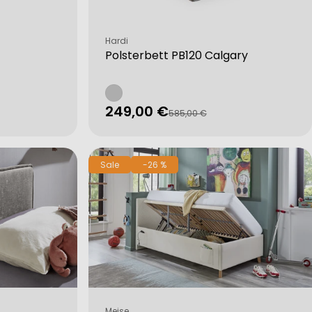
Verkäufer:
Hardi
Polsterbett PB120 Calgary
249,00 €
Verkaufspreis
Regulärer
585,00 €
Preis
Sale
-26 %
Verkäufer:
Meise