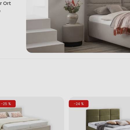
r Ort
e
-25 %
-24 %