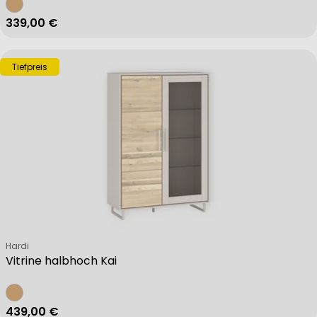
Regulärer Preis
339,00 €
Tiefpreis
Verkäufer:
Hardi
Vitrine halbhoch Kai
Regulärer Preis
439,00 €