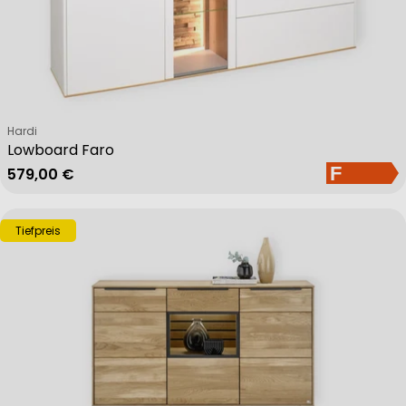
Verkäufer:
Hardi
Lowboard Faro
Regulärer Preis
579,00 €
Tiefpreis