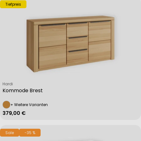
Tiefpreis
Verkäufer:
Hardi
Kommode Brest
+ Weitere Varianten
Regulärer Preis
379,00 €
Sale
-35 %