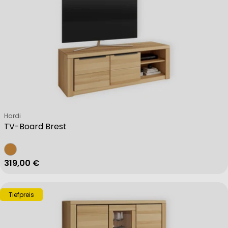
Verkäufer:
Hardi
TV-Board Brest
Regulärer Preis
319,00 €
Tiefpreis