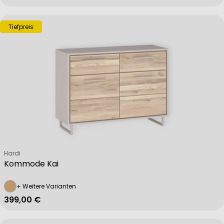
Tiefpreis
Verkäufer:
Hardi
Kommode Kai
+ Weitere Varianten
Regulärer Preis
399,00 €