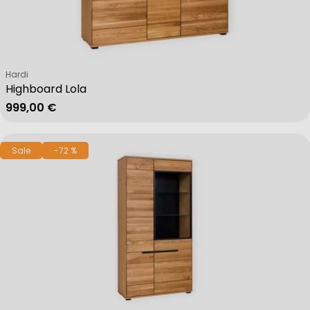
Verkäufer:
Hardi
Highboard Lola
Regulärer Preis
999,00 €
Sale
-72 %