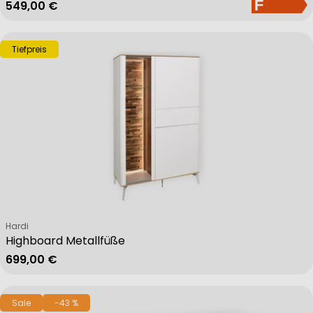
Regulärer Preis
549,00 €
Tiefpreis
Verkäufer:
Hardi
Highboard Metallfüße
Regulärer Preis
699,00 €
Sale
-43 %