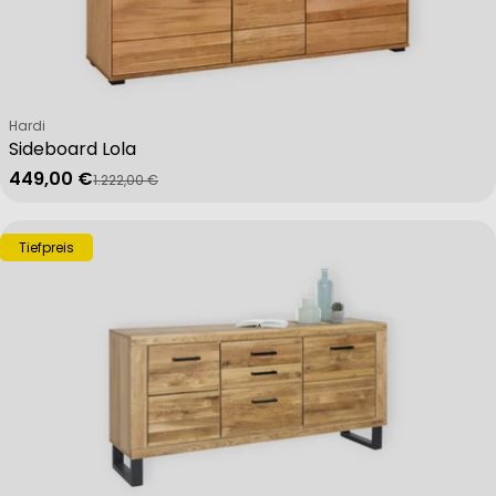
Verkäufer:
Hardi
Sideboard Lola
449,00 €
1.222,00 €
Verkaufspreis
Regulärer Preis
Tiefpreis