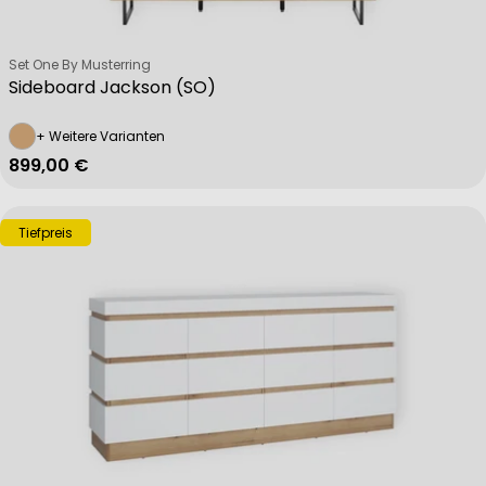
Verkäufer:
Set One By Musterring
Sideboard Jackson (SO)
+ Weitere Varianten
Regulärer Preis
899,00 €
Tiefpreis