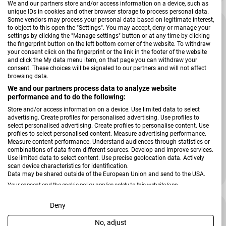
We and our partners store and/or access information on a device, such as
unique IDs in cookies and other browser storage to process personal data.
Some vendors may process your personal data based on legitimate interest,
Tiefpreis
to object to this open the "Settings". You may accept, deny or manage your
settings by clicking the "Manage settings" button or at any time by clicking
the fingerprint button on the left bottom corner of the website. To withdraw
your consent click on the fingerprint or the link in the footer of the website
and click the My data menu item, on that page you can withdraw your
consent. These choices will be signaled to our partners and will not affect
browsing data.
We and our partners process data to analyze website
performance and to do the following:
Store and/or access information on a device. Use limited data to select
advertising. Create profiles for personalised advertising. Use profiles to
select personalised advertising. Create profiles to personalise content. Use
profiles to select personalised content. Measure advertising performance.
Measure content performance. Understand audiences through statistics or
combinations of data from different sources. Develop and improve services.
Verkäufer:
Hardi
Use limited data to select content. Use precise geolocation data. Actively
Highboard Tina
scan device characteristics for identification.
Regulärer Preis
929,00 €
Data may be shared outside of the European Union and send to the USA.
Your consent and the cookie policy applies solely to this website/app.
View Partner List (2 IAB Vendors)
Deny
Sale
-34 %
No, adjust
We use your data for the following purposes: