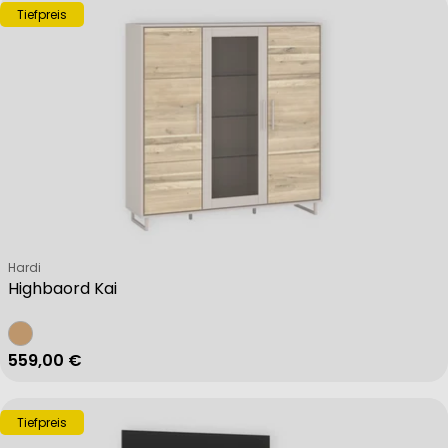
Tiefpreis
Verkäufer:
Hardi
Highbaord Kai
Regulärer Preis
559,00 €
Tiefpreis