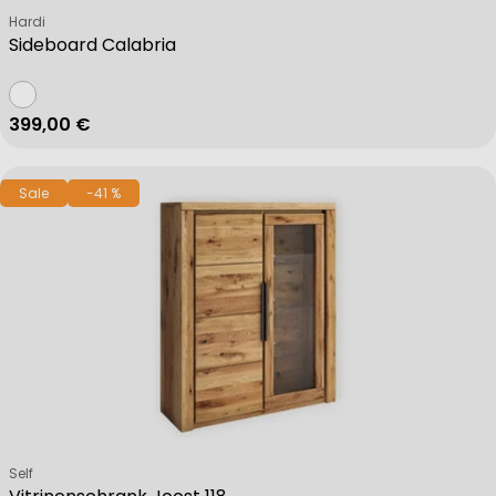
Verkäufer:
Hardi
Sideboard Calabria
Regulärer Preis
399,00 €
Sale
-41 %
Verkäufer:
Self