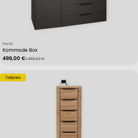
Verkäufer:
Hardi
Kommode Box
499,00 €
1.455,00 €
Verkaufspreis
Regulärer Preis
Tiefpreis