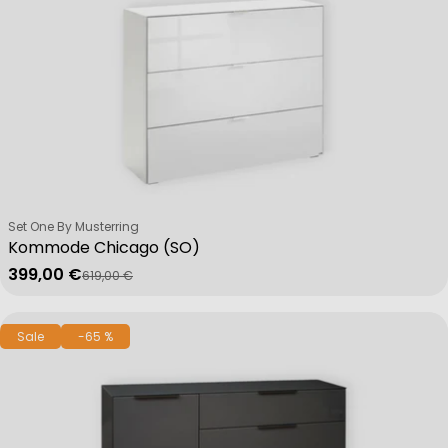
Verkäufer:
Set One By Musterring
Kommode Chicago (SO)
399,00 €
619,00 €
Verkaufspreis
Regulärer Preis
Sale
-65 %