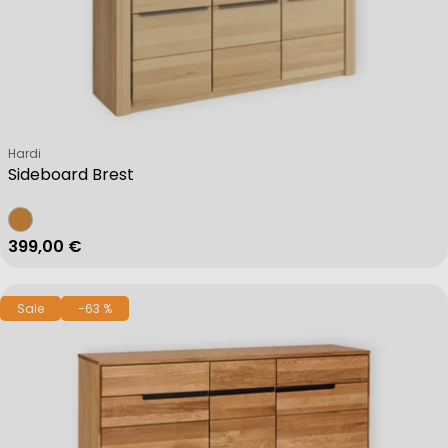
Verkäufer:
Hardi
Sideboard Brest
Regulärer Preis
399,00 €
Sale
-63 %