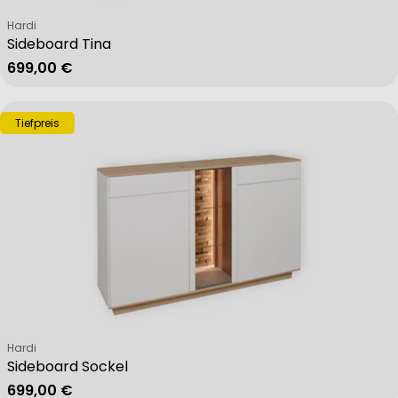
Verkäufer:
Hardi
Sideboard Tina
Regulärer Preis
699,00 €
Tiefpreis
Verkäufer:
Hardi
Sideboard Sockel
Regulärer Preis
699,00 €