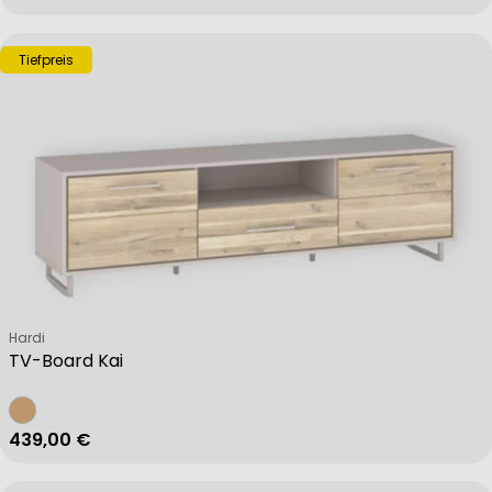
Tiefpreis
Verkäufer:
Hardi
TV-Board Kai
Regulärer Preis
439,00 €