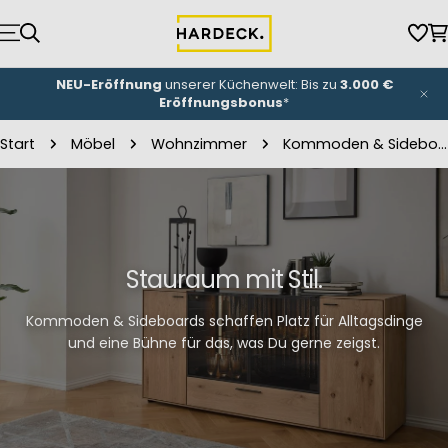
Zum
Inhalt
Wun
W
springen
NEU-Eröffnung
unserer Küchenwelt: Bis zu
3.000 €
Eröffnungsbonus
*
Start
Möbel
Wohnzimmer
Kommoden & Sideboards
Stauraum mit Stil.
Kommoden & Sideboards schaffen Platz für Alltagsdinge
und eine Bühne für das, was Du gerne zeigst.