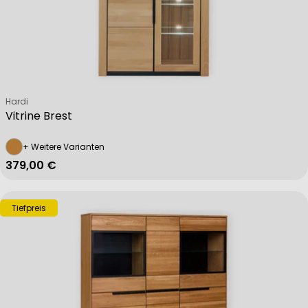
Verkäufer:
Hardi
Vitrine Brest
+ Weitere Varianten
Regulärer Preis
379,00 €
Tiefpreis