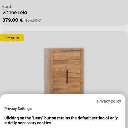
Verkäufer:
Hardi
Vitrine Lola
379,00 €
1.364,00 €
Verkaufspreis
Regulärer Preis
Tiefpreis
Privacy policy
Privacy Settings
Verkäufer:
Hardi
Schuhkommode Joost
Clicking on the "Deny" button retains the default setting of only
strictly necessary cookies.
Regulärer Preis
319,00 €