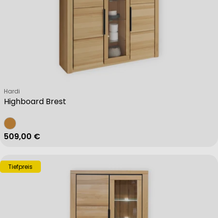
Verkäufer:
Hardi
Highboard Brest
Regulärer Preis
509,00 €
Tiefpreis