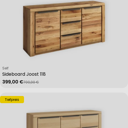
Verkäufer:
Self
Sideboard Joost 118
399,00 €
700,00 €
Verkaufspreis
Regulärer Preis
Tiefpreis