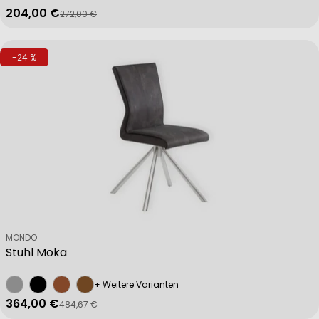
204,00 €
272,00 €
Verkaufspreis
Regulärer Preis
-24 %
Verkäufer:
MONDO
Stuhl Moka
+ Weitere Varianten
364,00 €
484,67 €
Verkaufspreis
Regulärer Preis