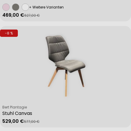
+ Weitere Varianten
469,00 €
627,00 €
Verkaufspreis
Regulärer Preis
-8 %
Verkäufer:
Bert Plantagie
Stuhl Canvas
529,00 €
577,00 €
Verkaufspreis
Regulärer Preis