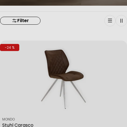
Filter
-24 %
Verkäufer:
MONDO
Stuhl Carasco