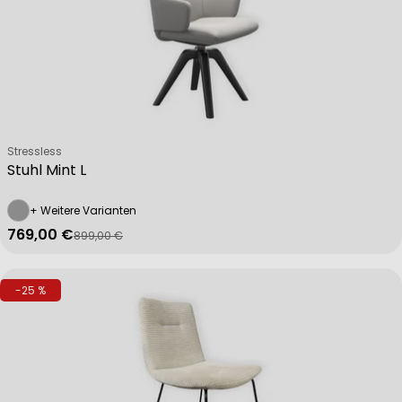
Verkäufer:
Stressless
Stuhl Mint L
+ Weitere Varianten
769,00 €
899,00 €
Verkaufspreis
Regulärer Preis
-25 %