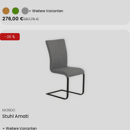
+ Weitere Varianten
276,00 €
367,75 €
Verkaufspreis
Regulärer Preis
-25 %
Verkäufer:
MONDO
Stuhl Amati
+ Weitere Varianten