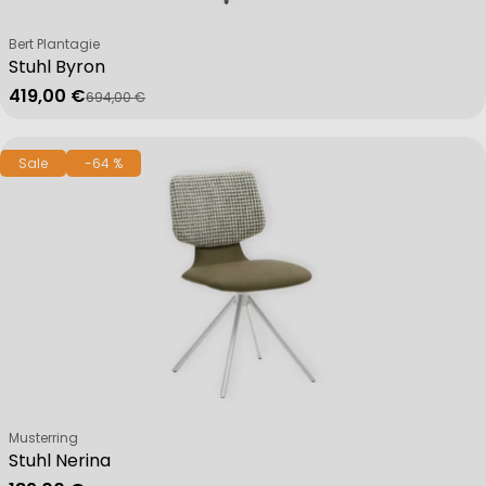
Verkäufer:
Bert Plantagie
Stuhl Byron
419,00 €
694,00 €
Verkaufspreis
Regulärer Preis
Sale
-64 %
Verkäufer:
Musterring
Stuhl Nerina