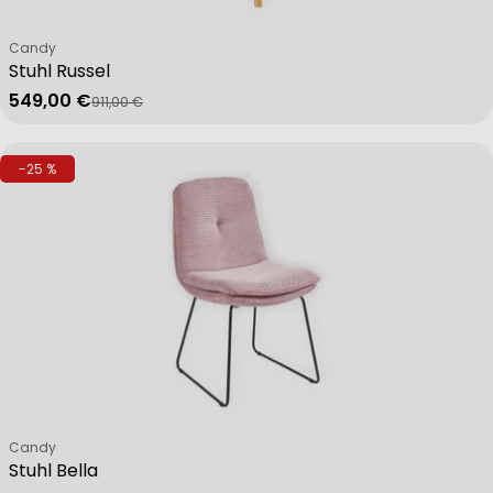
Verkäufer:
Candy
Stuhl Russel
549,00 €
911,00 €
Verkaufspreis
Regulärer Preis
-25 %
Verkäufer:
Candy
Stuhl Bella