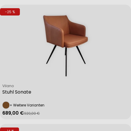
-25 %
Verkäufer:
Vilano
Stuhl Sonate
+ Weitere Varianten
689,00 €
920,00 €
Verkaufspreis
Regulärer Preis