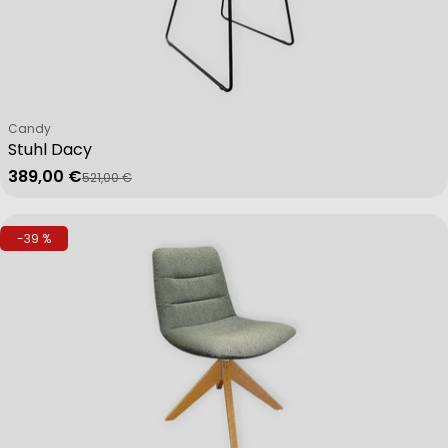
Verkäufer:
Candy
Stuhl Dacy
389,00 €
521,00 €
Verkaufspreis
Regulärer Preis
-39 %