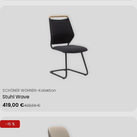
Verkäufer:
SCHÖNER WOHNEN-Kollektion
Stuhl Wave
419,00 €
423,00 €
Verkaufspreis
Regulärer Preis
-15 %