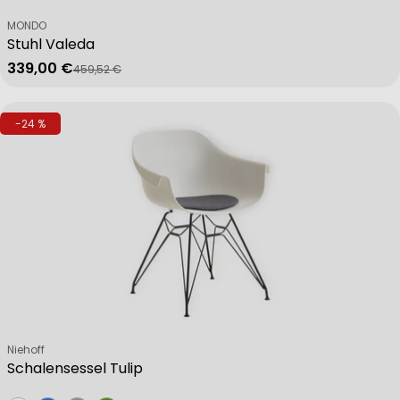
Verkäufer:
MONDO
Stuhl Valeda
339,00 €
459,52 €
Verkaufspreis
Regulärer Preis
-24 %
Verkäufer:
Niehoff
Schalensessel Tulip