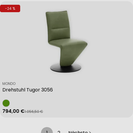
-24 %
Verkäufer:
MONDO
Drehstuhl Tugor 3056
794,00 €
1.056,50 €
Verkaufspreis
Regulärer Preis
1
2
Nächste