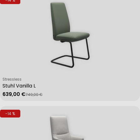
-14 %
Verkäufer:
Stressless
Stuhl Vanilla L
639,00 €
749,00 €
Verkaufspreis
Regulärer Preis
-14 %