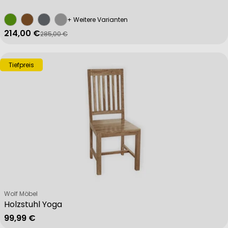
+ Weitere Varianten
214,00 €
285,00 €
Verkaufspreis
Regulärer Preis
Tiefpreis
Verkäufer:
Wolf Möbel
Holzstuhl Yoga
Regulärer Preis
99,99 €