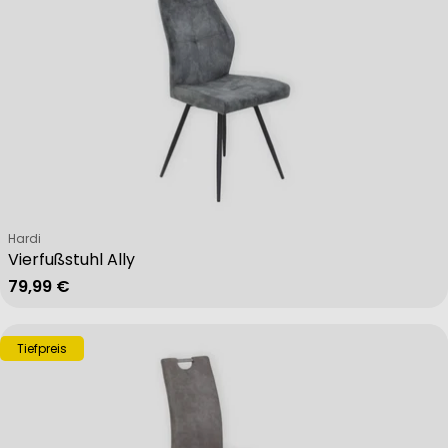
Verkäufer:
Hardi
Vierfußstuhl Ally
Regulärer Preis
79,99 €
Tiefpreis