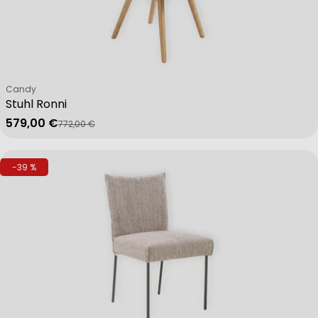
Verkäufer:
Candy
Stuhl Ronni
579,00 €
772,00 €
Verkaufspreis
Regulärer Preis
-39 %