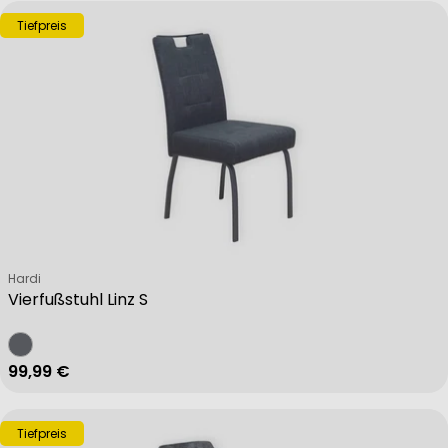
Tiefpreis
Verkäufer:
Hardi
Vierfußstuhl Linz S
Regulärer Preis
99,99 €
Tiefpreis