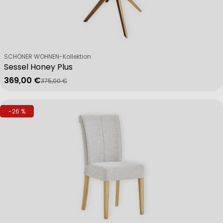
Verkäufer:
SCHÖNER WOHNEN-Kollektion
Sessel Honey Plus
369,00 €
375,00 €
Verkaufspreis
Regulärer Preis
-26 %