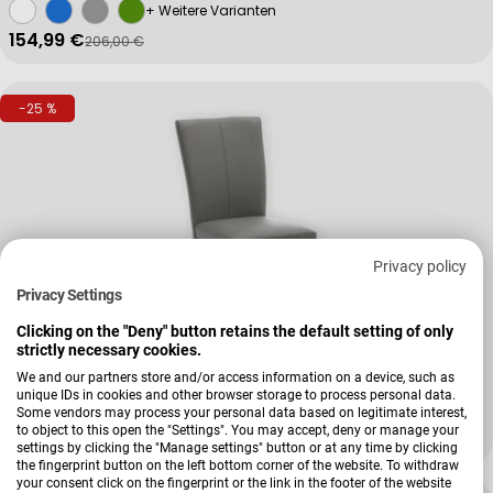
+ Weitere Varianten
154,99 €
206,00 €
Verkaufspreis
Regulärer Preis
-25 %
Privacy policy
Privacy Settings
Clicking on the "Deny" button retains the default setting of only
strictly necessary cookies.
We and our partners store and/or access information on a device, such as
Verkäufer:
Niehoff
unique IDs in cookies and other browser storage to process personal data.
Stuhl Colorado
Some vendors may process your personal data based on legitimate interest,
to object to this open the "Settings". You may accept, deny or manage your
449,00 €
605,38 €
Verkaufspreis
Regulärer Preis
settings by clicking the "Manage settings" button or at any time by clicking
the fingerprint button on the left bottom corner of the website. To withdraw
your consent click on the fingerprint or the link in the footer of the website