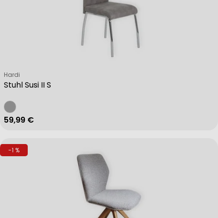
Verkäufer:
Hardi
Stuhl Susi II S
Regulärer Preis
59,99 €
-1 %