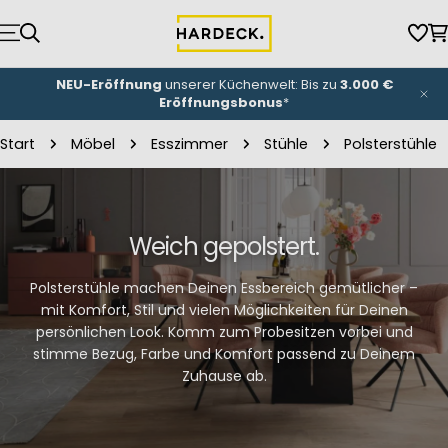
Zum
Inhalt
Wun
W
springen
NEU-Eröffnung
unserer Küchenwelt: Bis zu
3.000 €
Eröffnungsbonus
*
Start
Möbel
Esszimmer
Stühle
Polsterstühle
Weich gepolstert.
Polsterstühle machen Deinen Essbereich gemütlicher –
mit Komfort, Stil und vielen Möglichkeiten für Deinen
persönlichen Look. Komm zum Probesitzen vorbei und
stimme Bezug, Farbe und Komfort passend zu Deinem
Zuhause ab.