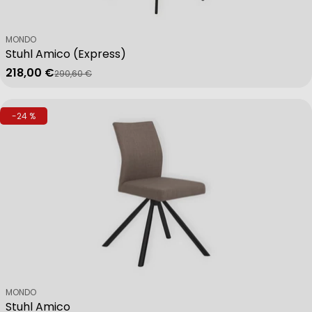
Verkäufer:
MONDO
Non-IAB processing purposes:
Stuhl Amico (Express)
218,00 €
290,60 €
Verkaufspreis
Regulärer Preis
Necessary
-24 %
Performance
Functional
Advertising
Verkäufer:
MONDO
Stuhl Amico