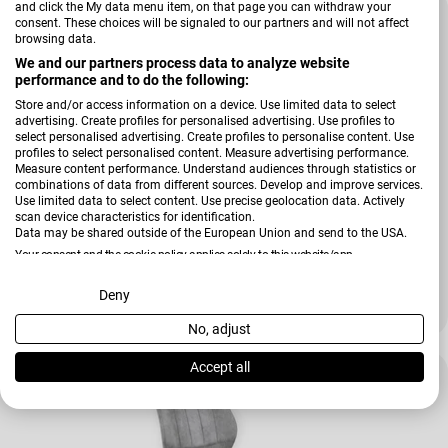
and click the My data menu item, on that page you can withdraw your
-24 %
consent. These choices will be signaled to our partners and will not affect
browsing data.
We and our partners process data to analyze website
performance and to do the following:
Store and/or access information on a device. Use limited data to select
advertising. Create profiles for personalised advertising. Use profiles to
select personalised advertising. Create profiles to personalise content. Use
profiles to select personalised content. Measure advertising performance.
Measure content performance. Understand audiences through statistics or
combinations of data from different sources. Develop and improve services.
Use limited data to select content. Use precise geolocation data. Actively
scan device characteristics for identification.
Data may be shared outside of the European Union and send to the USA.
Your consent and the cookie policy applies solely to this website/app.
Verkäufer:
Niehoff
Stuhl 3701 Alexa
View Partner List (2 IAB Vendors)
Deny
239,00 €
317,00 €
Verkaufspreis
Regulärer Preis
No, adjust
We use your data for the following purposes:
IAB processing purposes:
Accept all
-62 %
Store and/or access information on a device