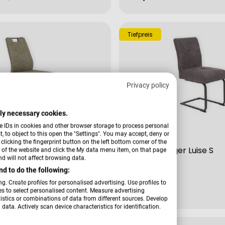
Preis
Tiefpreis
Privacy policy
ctly necessary cookies.
e IDs in cookies and other browser storage to process personal
 to object to this open the "Settings". You may accept, deny or
Verkäufer:
Hardi
licking the fingerprint button on the left bottom corner of the
nger Kerstin S
Freischwinger Luise S
er of the website and click the My data menu item, on that page
d will not affect browsing data.
d to do the following:
g. Create profiles for personalised advertising. Use profiles to
rer
Regulärer
119,99 €
les to select personalised content. Measure advertising
tics or combinations of data from different sources. Develop
Preis
data. Actively scan device characteristics for identification.