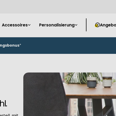
Accessoires
Personalisierung
Angebo
ungsbonus
*
l.
tell, mit