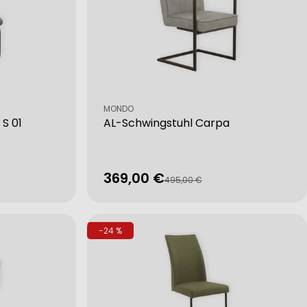
Verkäufer:
MONDO
S 01
AL-Schwingstuhl Carpa
369,00 €
Verkaufspreis
Regulärer
495,00 €
Preis
-24 %