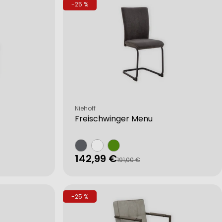
-25 %
Verkäufer:
Niehoff
Freischwinger Menu
142,99 €
Verkaufspreis
Regulärer
191,00 €
Preis
-25 %