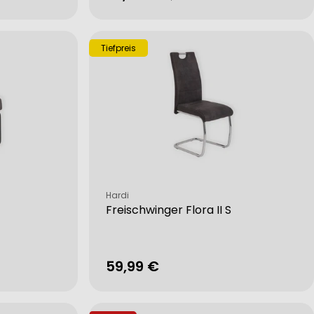
Preis
Tiefpreis
Verkäufer:
Hardi
Freischwinger Flora II S
Regulärer
59,99 €
Preis