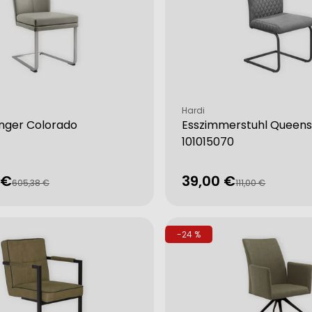
Verkäufer:
Hardi
inger Colorado
Esszimmerstuhl Queens 
101015070
 €
39,00 €
fspreis
rer
Verkaufspreis
Regulärer
605,38 €
111,00 €
from different sources
Preis
-24 %