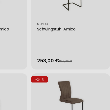
Verkäufer:
MONDO
Amico
Schwingstuhl Amico
253,00 €
Verkaufspreis
Regulärer
336,70 €
Preis
-24 %