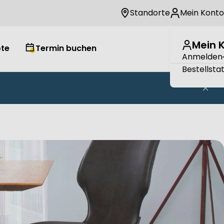
Standorte
Mein Konto
Mein 
te
Termin buchen
Wuns
W
Anmelden
Bestellsta