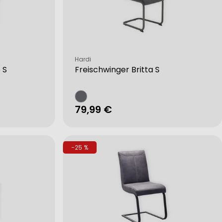
Verkäufer:
Hardi
 S
Freischwinger Britta S
Regulärer
79,99 €
Preis
-25 %