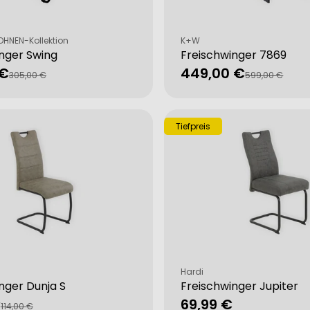
Verkäufer:
HNEN-Kollektion
K+W
nger Swing
Freischwinger 7869
 €
449,00 €
fspreis
rer
Verkaufspreis
Regulärer
305,00 €
599,00 €
Preis
Tiefpreis
Verkäufer:
Hardi
nger Dunja S
Freischwinger Jupiter
€
Regulärer
69,99 €
fspreis
rer
114,00 €