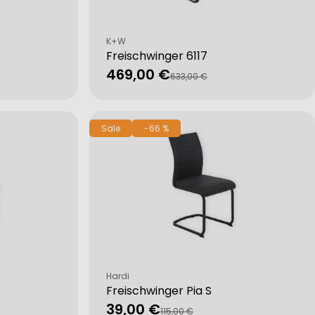
Verkäufer:
K+W
Freischwinger 6117
469,00 €
Verkaufspreis
Regulärer
633,00 €
Preis
Sale
-66 %
Verkäufer:
Hardi
Freischwinger Pia S
39,00 €
Verkaufspreis
Regulärer
115,00 €