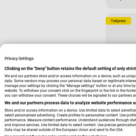
Preis
Tiefpreis
Privacy Settings
Clicking on the "Deny" button retains the default setting of only stri
We and our partners store and/or access information on a device, such as uniqu
data. Some vendors may process your personal data based on legitimate interest,
Verkäufer:
Hardi
manage your settings by clicking the "Manage settings" button or at any time by c
Freischwi
website. To withdraw your consent click on the fingerprint or the link in the foot
you can withdraw your consent. These choices will be signaled to our partners an
We and our partners process data to analyze website performance an
Store and/or access information on a device. Use limited data to select advertisin
Regulä
89,99 €
select personalised advertising. Create profiles to personalise content. Use profi
performance. Measure content performance. Understand audiences through statis
Preis
and improve services. Use limited data to select content. Use precise geolocation 
Data may be shared outside of the European Union and send to the USA.