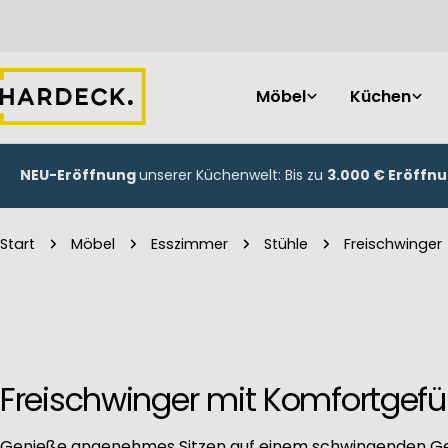
Zum
Inhalt
springen
Möbel
Küchen
NEU-Eröffnung
unserer Küchenwelt: Bis zu
3.000 € Eröffn
Start
Möbel
Esszimmer
Stühle
Freischwinger
Freischwinger mit Komfortgefüh
Genieße angenehmes Sitzen auf einem schwingenden Ges