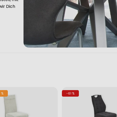
wir Dich
 %
-61 %