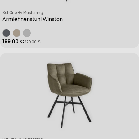
Verkäufer:
Set One By Musterring
Armlehnenstuhl Winston
199,00 €
229,00 €
Verkaufspreis
Regulärer Preis
Verkäufer: