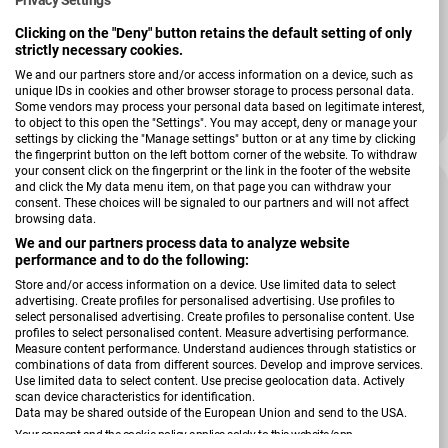
Privacy Settings
Verkäufer:
Hardeck
Clicking on the "Deny" button retains the default setting of only
Armlehnstuhl Emma
strictly necessary cookies.
We and our partners store and/or access information on a device, such as
unique IDs in cookies and other browser storage to process personal data.
Some vendors may process your personal data based on legitimate interest,
158,99 €
to object to this open the "Settings". You may accept, deny or manage your
212,00 €
Verkaufspreis
Regulärer Preis
settings by clicking the "Manage settings" button or at any time by clicking
the fingerprint button on the left bottom corner of the website. To withdraw
your consent click on the fingerprint or the link in the footer of the website
Tiefpreis
and click the My data menu item, on that page you can withdraw your
consent. These choices will be signaled to our partners and will not affect
browsing data.
We and our partners process data to analyze website
performance and to do the following:
Store and/or access information on a device. Use limited data to select
advertising. Create profiles for personalised advertising. Use profiles to
select personalised advertising. Create profiles to personalise content. Use
profiles to select personalised content. Measure advertising performance.
Measure content performance. Understand audiences through statistics or
combinations of data from different sources. Develop and improve services.
Use limited data to select content. Use precise geolocation data. Actively
scan device characteristics for identification.
Data may be shared outside of the European Union and send to the USA.
Your consent and the cookie policy applies solely to this website/app.
Verkäufer:
Hardeck