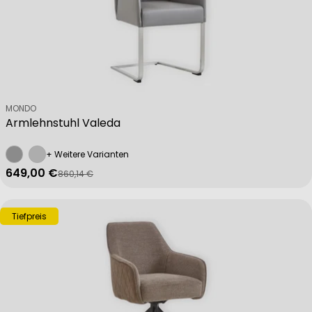
Verkäufer:
MONDO
Armlehnstuhl Valeda
+ Weitere Varianten
649,00 €
860,14 €
Verkaufspreis
Regulärer Preis
Tiefpreis