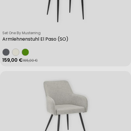
Verkäufer:
Set One By Musterring
Armlehnenstuhl El Paso (SO)
159,00 €
165,00 €
Verkaufspreis
Regulärer Preis