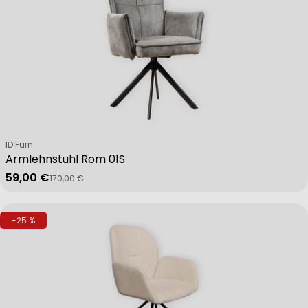
Verkäufer:
ID Furn
Armlehnstuhl Rom 01S
59,00 €
170,00 €
Verkaufspreis
Regulärer Preis
-25 %