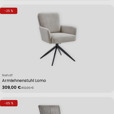
-25 %
Verkäufer:
Niehoff
Armlehnenstuhl Lomo
309,00 €
412,00 €
Verkaufspreis
Regulärer Preis
-65 %