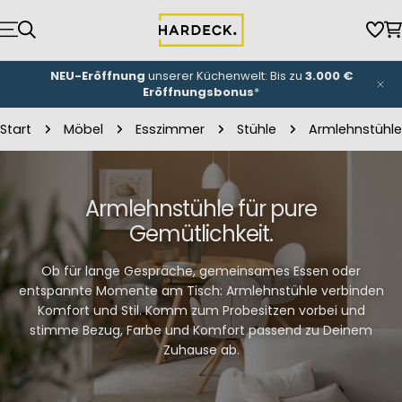
Zum
Inhalt
Wun
W
springen
NEU-Eröffnung
unserer Küchenwelt: Bis zu
3.000 €
Eröffnungsbonus
*
Start
Möbel
Esszimmer
Stühle
Armlehnstühle
Armlehnstühle für pure
Gemütlichkeit.
Ob für lange Gespräche, gemeinsames Essen oder
entspannte Momente am Tisch: Armlehnstühle verbinden
Komfort und Stil. Komm zum Probesitzen vorbei und
stimme Bezug, Farbe und Komfort passend zu Deinem
Zuhause ab.