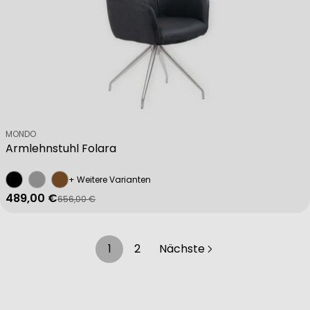
Verkäufer:
MONDO
Armlehnstuhl Folara
+ Weitere Varianten
489,00 €
656,00 €
Verkaufspreis
Regulärer Preis
1
2
Nächste