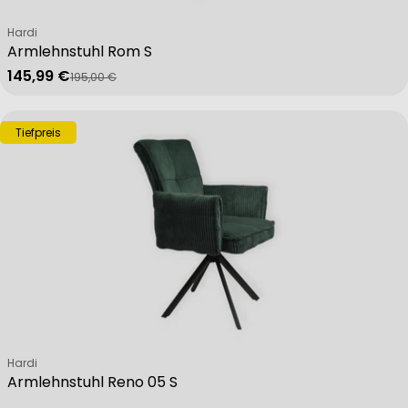
Verkäufer:
Hardi
Armlehnstuhl Rom S
145,99 €
195,00 €
Verkaufspreis
Regulärer Preis
Tiefpreis
Verkäufer:
Hardi
Armlehnstuhl Reno 05 S