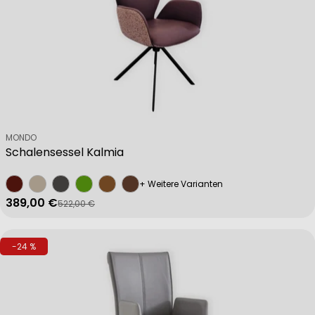
Verkäufer:
MONDO
Schalensessel Kalmia
+ Weitere Varianten
389,00 €
522,00 €
Verkaufspreis
Regulärer Preis
-24 %