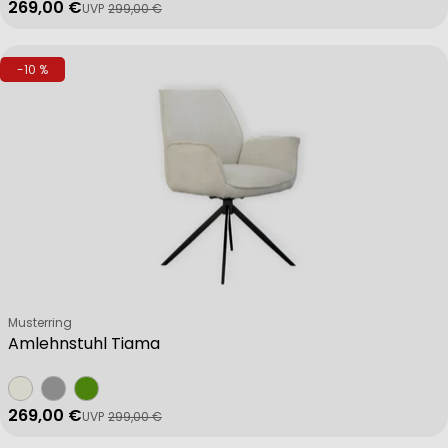
269,00 €
UVP
299,00 €
Verkaufspreis
Regulärer Preis
-10 %
Verkäufer:
Musterring
Amlehnstuhl Tiama
269,00 €
UVP
299,00 €
Verkaufspreis
Regulärer Preis