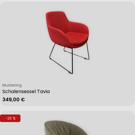
Verkäufer:
Musterring
Schalensessel Tavia
Regulärer Preis
349,00 €
-25 %