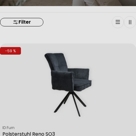
Filter
-59 %
Verkäufer:
ID Furn
Polsterstuhl Reno SO3