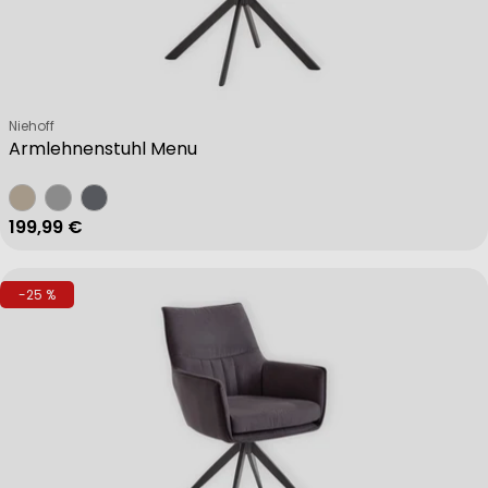
Verkäufer:
Niehoff
Armlehnenstuhl Menu
Regulärer Preis
199,99 €
-25 %