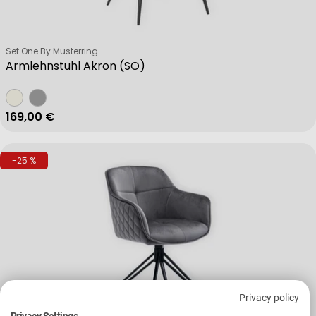
Verkäufer:
Set One By Musterring
Armlehnstuhl Akron (SO)
Regulärer Preis
169,00 €
-25 %
Privacy policy