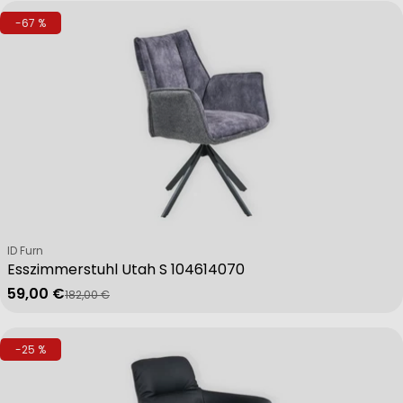
-67 %
Verkäufer:
ID Furn
Esszimmerstuhl Utah S 104614070
59,00 €
182,00 €
Verkaufspreis
Regulärer Preis
-25 %