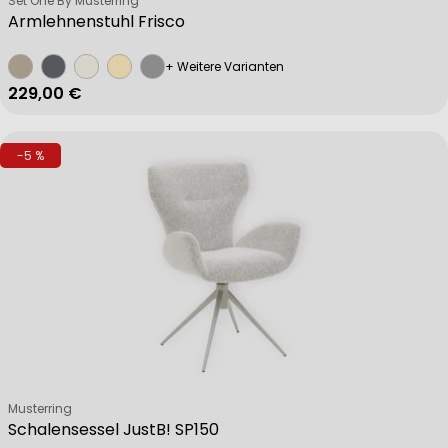
Set One By Musterring
Armlehnenstuhl Frisco
+ Weitere Varianten
Regulärer Preis
229,00 €
-5 %
Verkäufer:
Musterring
Schalensessel JustB! SP150