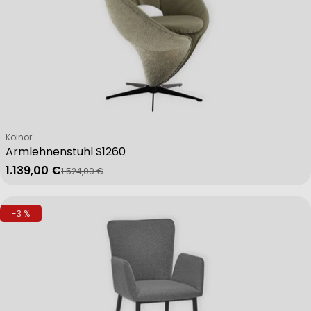
Verkäufer:
Koinor
Armlehnenstuhl S1260
1.139,00 €
1.524,00 €
Verkaufspreis
Regulärer Preis
-3 %