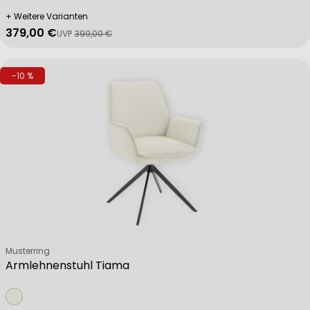
+ Weitere Varianten
379,00 €
UVP
399,00 €
Verkaufspreis
Regulärer Preis
-10 %
Verkäufer:
Musterring
Armlehnenstuhl Tiama