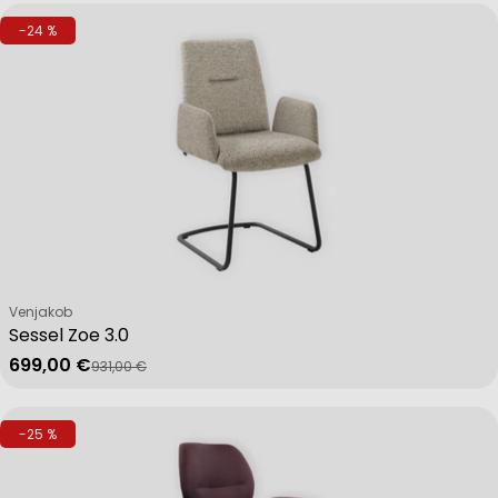
-24 %
Advertising
Verkäufer:
Venjakob
Sessel Zoe 3.0
699,00 €
931,00 €
Verkaufspreis
Regulärer Preis
-25 %