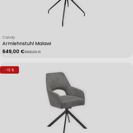
Verkäufer:
Candy
Armlehnstuhl Malawi
649,00 €
868,00 €
Verkaufspreis
Regulärer Preis
-13 %