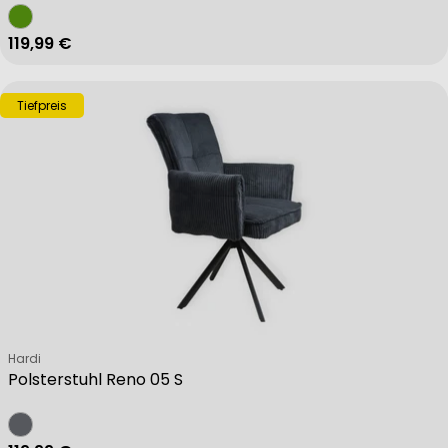
Regulärer Preis
119,99 €
Tiefpreis
Verkäufer:
Hardi
Polsterstuhl Reno 05 S