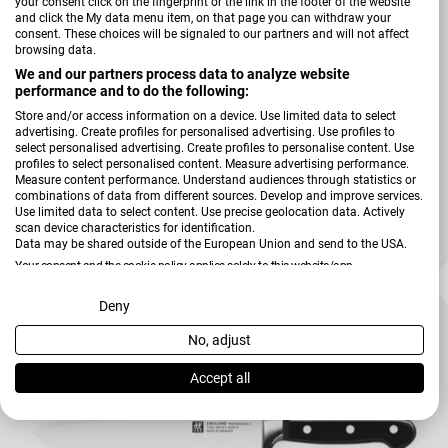
your consent click on the fingerprint or the link in the footer of the website
and click the My data menu item, on that page you can withdraw your
consent. These choices will be signaled to our partners and will not affect
browsing data.
We and our partners process data to analyze website
performance and to do the following:
Store and/or access information on a device. Use limited data to select
advertising. Create profiles for personalised advertising. Use profiles to
select personalised advertising. Create profiles to personalise content. Use
Verkäufer:
ZWILLING
profiles to select personalised content. Measure advertising performance.
Messerblockset Professional S
Measure content performance. Understand audiences through statistics or
combinations of data from different sources. Develop and improve services.
Use limited data to select content. Use precise geolocation data. Actively
scan device characteristics for identification.
Data may be shared outside of the European Union and send to the USA.
Regulärer Preis
329,00 €
Your consent and the cookie policy applies solely to this website/app.
View Partner List (2 IAB Vendors)
Deny
No, adjust
We use your data for the following purposes:
IAB processing purposes:
Accept all
Store and/or access information on a device