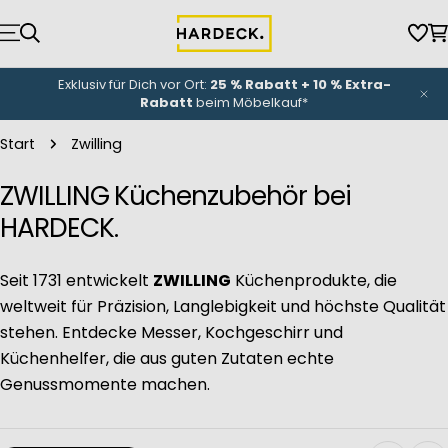
Zum
Inhalt
Wun
W
springen
NEU-Eröffnung
unserer Küchenwelt: Bis zu
3.000 €
Eröffnungsbonus
*
Start
Zwilling
ZWILLING Küchenzubehör bei
HARDECK.
Seit 1731 entwickelt
ZWILLING
Küchenprodukte, die
weltweit für Präzision, Langlebigkeit und höchste Qualität
stehen. Entdecke Messer, Kochgeschirr und
Küchenhelfer, die aus guten Zutaten echte
Genussmomente machen.