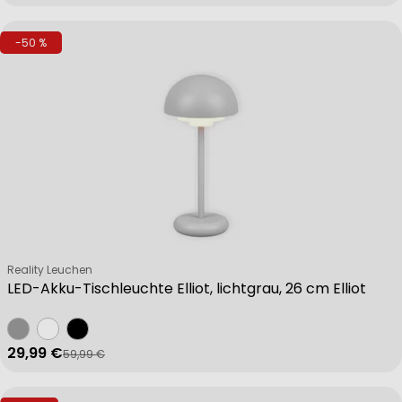
-50 %
Verkäufer:
Reality Leuchen
LED-Akku-Tischleuchte Elliot, lichtgrau, 26 cm Elliot
29,99 €
59,99 €
Verkaufspreis
Regulärer Preis