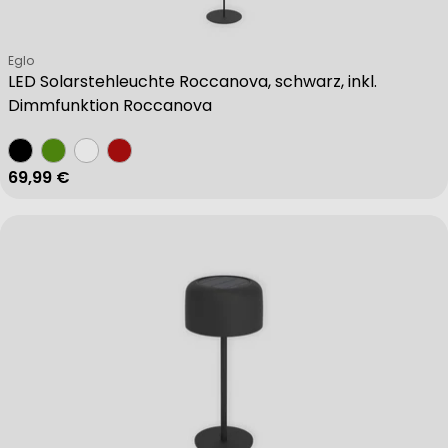
Verkäufer:
Eglo
LED Solarstehleuchte Roccanova, schwarz, inkl.
Dimmfunktion Roccanova
Regulärer Preis
69,99 €