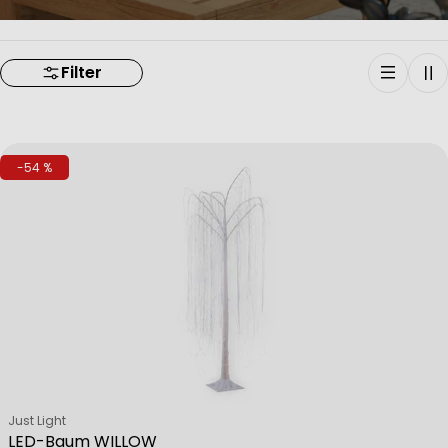
Filter
-54 %
Verkäufer:
Just Light
LED-Baum WILLOW