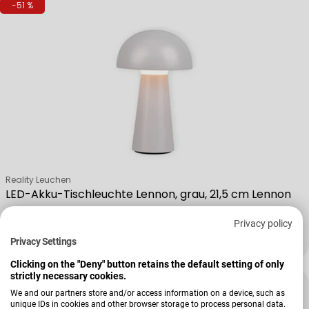
-51 %
Verkäufer:
Reality Leuchen
LED-Akku-Tischleuchte Lennon, grau, 21,5 cm Lennon
Privacy policy
Privacy Settings
25,00 €
51,99 €
Verkaufspreis
Regulärer Preis
Clicking on the "Deny" button retains the default setting of only
strictly necessary cookies.
-28 %
We and our partners store and/or access information on a device, such as
unique IDs in cookies and other browser storage to process personal data.