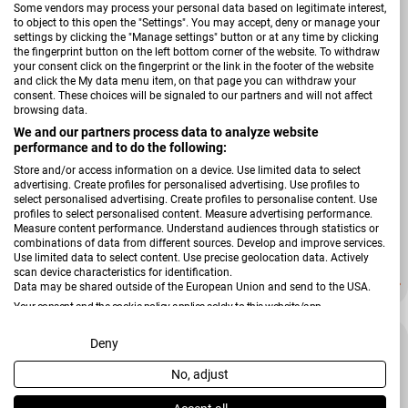
Some vendors may process your personal data based on legitimate interest,
to object to this open the "Settings". You may accept, deny or manage your
settings by clicking the "Manage settings" button or at any time by clicking
the fingerprint button on the left bottom corner of the website. To withdraw
your consent click on the fingerprint or the link in the footer of the website
and click the My data menu item, on that page you can withdraw your
consent. These choices will be signaled to our partners and will not affect
browsing data.
We and our partners process data to analyze website
performance and to do the following:
Store and/or access information on a device. Use limited data to select
advertising. Create profiles for personalised advertising. Use profiles to
Verkäufer:
select personalised advertising. Create profiles to personalise content. Use
Reality Leuchten
profiles to select personalised content. Measure advertising performance.
Tischleuchte Lennon
Measure content performance. Understand audiences through statistics or
combinations of data from different sources. Develop and improve services.
Use limited data to select content. Use precise geolocation data. Actively
scan device characteristics for identification.
34,99 €
48,99 €
Verkaufspreis
Regulärer Preis
Data may be shared outside of the European Union and send to the USA.
Your consent and the cookie policy applies solely to this website/app.
-86 %
View Partner List (2 IAB Vendors)
Deny
No, adjust
We use your data for the following purposes:
IAB processing purposes: