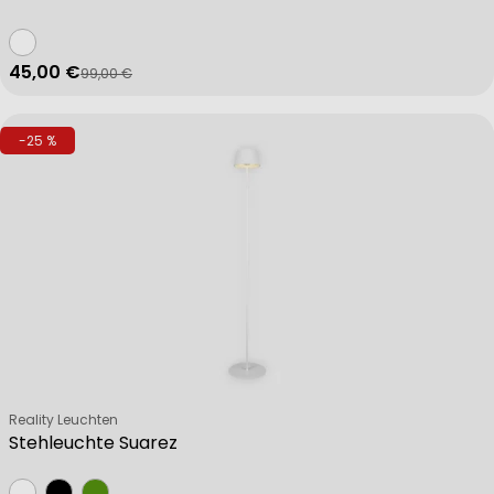
45,00 €
99,00 €
Verkaufspreis
Regulärer Preis
-25 %
Verkäufer:
Reality Leuchten
Stehleuchte Suarez