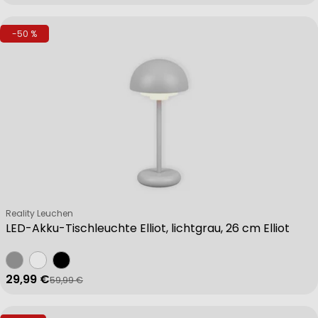
-50 %
Verkäufer:
Reality Leuchen
LED-Akku-Tischleuchte Elliot, lichtgrau, 26 cm Elliot
29,99 €
59,99 €
Verkaufspreis
Regulärer Preis