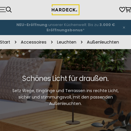
Zum
Inhalt
Wun
W
springen
NEU-Eröffnung
unserer Küchenwelt: Bis zu
3.000 €
Eröffnungsbonus
*
Start
Accessoires
Leuchten
Außenleuchten
Schönes Licht für draußen.
Setz Wege, Eingänge und Terrassen ins rechte Licht,
sicher und stimmungsvoll, mit den passenden
Außenleuchten.