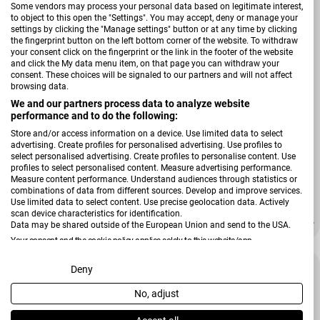
Some vendors may process your personal data based on legitimate interest,
to object to this open the "Settings". You may accept, deny or manage your
settings by clicking the "Manage settings" button or at any time by clicking
the fingerprint button on the left bottom corner of the website. To withdraw
your consent click on the fingerprint or the link in the footer of the website
and click the My data menu item, on that page you can withdraw your
consent. These choices will be signaled to our partners and will not affect
browsing data.
We and our partners process data to analyze website
performance and to do the following:
Store and/or access information on a device. Use limited data to select
advertising. Create profiles for personalised advertising. Use profiles to
Verkäufer:
select personalised advertising. Create profiles to personalise content. Use
Reality Leuchten
profiles to select personalised content. Measure advertising performance.
Tischleuchte Lennon
Measure content performance. Understand audiences through statistics or
combinations of data from different sources. Develop and improve services.
Use limited data to select content. Use precise geolocation data. Actively
scan device characteristics for identification.
34,99 €
48,99 €
Verkaufspreis
Regulärer Preis
Data may be shared outside of the European Union and send to the USA.
Your consent and the cookie policy applies solely to this website/app.
-86 %
View Partner List (2 IAB Vendors)
Deny
No, adjust
We use your data for the following purposes:
IAB processing purposes: