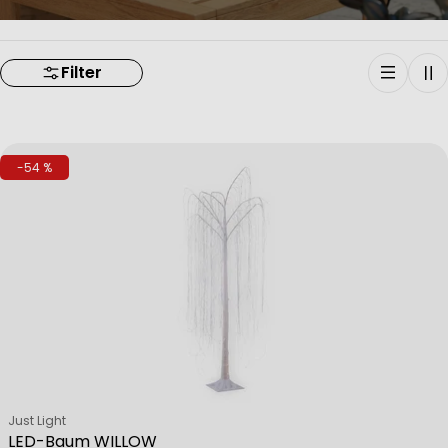
Filter
-54 %
Verkäufer:
Just Light
LED-Baum WILLOW