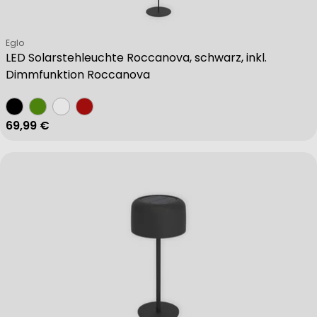
Verkäufer:
Eglo
LED Solarstehleuchte Roccanova, schwarz, inkl.
Dimmfunktion Roccanova
Regulärer Preis
69,99 €