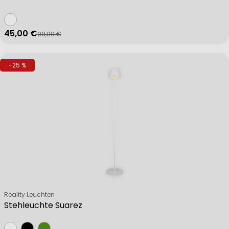
45,00 €
99,00 €
Verkaufspreis
Regulärer Preis
-25 %
Verkäufer:
Reality Leuchten
Stehleuchte Suarez