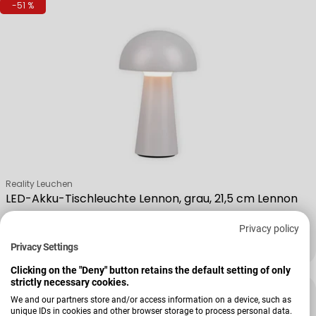
-51 %
Verkäufer:
Reality Leuchen
LED-Akku-Tischleuchte Lennon, grau, 21,5 cm Lennon
Privacy policy
Privacy Settings
25,00 €
51,99 €
Verkaufspreis
Regulärer Preis
Clicking on the "Deny" button retains the default setting of only
strictly necessary cookies.
-28 %
We and our partners store and/or access information on a device, such as
unique IDs in cookies and other browser storage to process personal data.