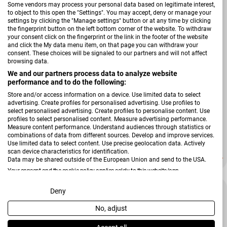
Some vendors may process your personal data based on legitimate interest,
to object to this open the "Settings". You may accept, deny or manage your
settings by clicking the "Manage settings" button or at any time by clicking
the fingerprint button on the left bottom corner of the website. To withdraw
your consent click on the fingerprint or the link in the footer of the website
and click the My data menu item, on that page you can withdraw your
consent. These choices will be signaled to our partners and will not affect
browsing data.
We and our partners process data to analyze website
performance and to do the following:
Store and/or access information on a device. Use limited data to select
advertising. Create profiles for personalised advertising. Use profiles to
Verkäufer:
select personalised advertising. Create profiles to personalise content. Use
Reality Leuchten
profiles to select personalised content. Measure advertising performance.
Tischleuchte Lennon
Measure content performance. Understand audiences through statistics or
combinations of data from different sources. Develop and improve services.
Use limited data to select content. Use precise geolocation data. Actively
scan device characteristics for identification.
34,99 €
48,99 €
Verkaufspreis
Regulärer Preis
Data may be shared outside of the European Union and send to the USA.
Your consent and the cookie policy applies solely to this website/app.
-86 %
View Partner List (2 IAB Vendors)
Deny
No, adjust
We use your data for the following purposes:
IAB processing purposes: