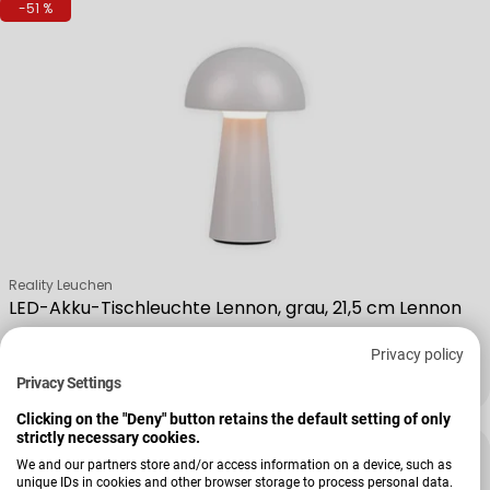
-51 %
Verkäufer:
Reality Leuchen
LED-Akku-Tischleuchte Lennon, grau, 21,5 cm Lennon
Privacy policy
Privacy Settings
25,00 €
51,99 €
Verkaufspreis
Regulärer Preis
Clicking on the "Deny" button retains the default setting of only
strictly necessary cookies.
-28 %
We and our partners store and/or access information on a device, such as
unique IDs in cookies and other browser storage to process personal data.