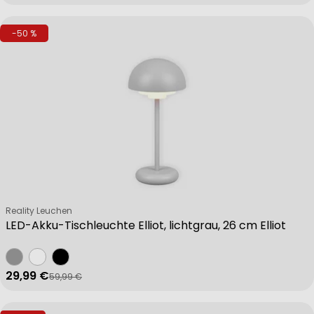
-50 %
Verkäufer:
Reality Leuchen
LED-Akku-Tischleuchte Elliot, lichtgrau, 26 cm Elliot
29,99 €
59,99 €
Verkaufspreis
Regulärer Preis