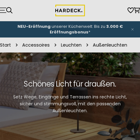
Zum
Inhalt
Wun
W
springen
NEU-Eröffnung
unserer Küchenwelt: Bis zu
3.000 €
Eröffnungsbonus
*
Start
Accessoires
Leuchten
Außenleuchten
Schönes Licht für draußen.
Setz Wege, Eingänge und Terrassen ins rechte Licht,
sicher und stimmungsvoll, mit den passenden
Außenleuchten.