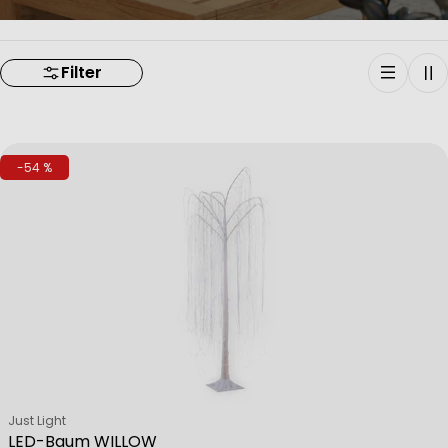
Filter
-54 %
Verkäufer:
Just Light
LED-Baum WILLOW