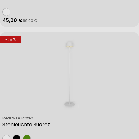
45,00 €
99,00 €
Verkaufspreis
Regulärer Preis
-25 %
Verkäufer:
Reality Leuchten
Stehleuchte Suarez