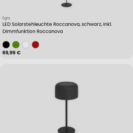
Verkäufer:
Eglo
LED Solarstehleuchte Roccanova, schwarz, inkl.
Dimmfunktion Roccanova
Regulärer Preis
69,99 €