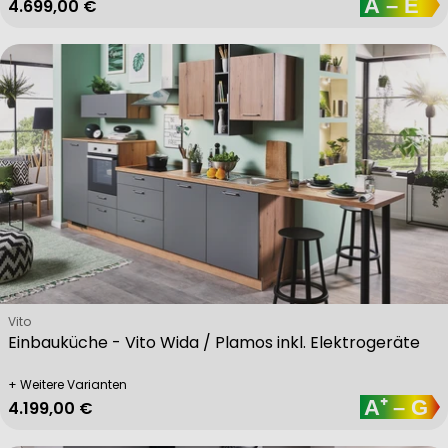
Regulärer Preis
4.699,00 €
Verkäufer:
Vito
Einbauküche - Vito Wida / Plamos inkl. Elektrogeräte
+ Weitere Varianten
Regulärer Preis
4.199,00 €