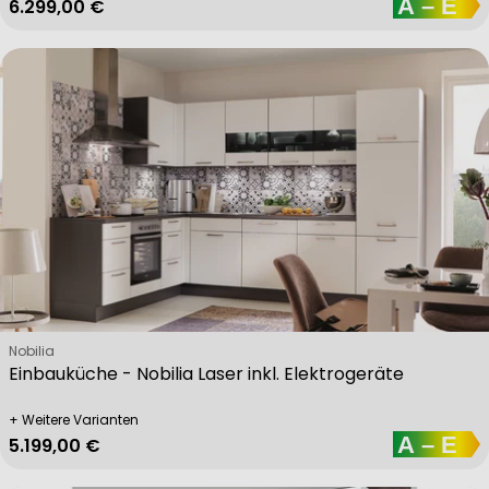
Regulärer Preis
6.299,00 €
Verkäufer:
Nobilia
Einbauküche - Nobilia Laser inkl. Elektrogeräte
+ Weitere Varianten
Regulärer Preis
5.199,00 €