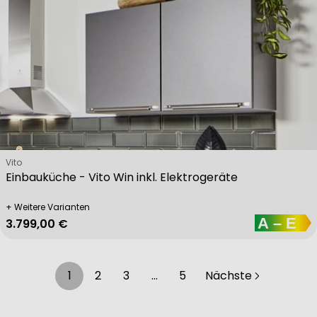
Verkäufer:
Vito
Einbauküche - Vito Win inkl. Elektrogeräte
+ Weitere Varianten
Regulärer Preis
3.799,00 €
1
2
3
…
5
Nächste