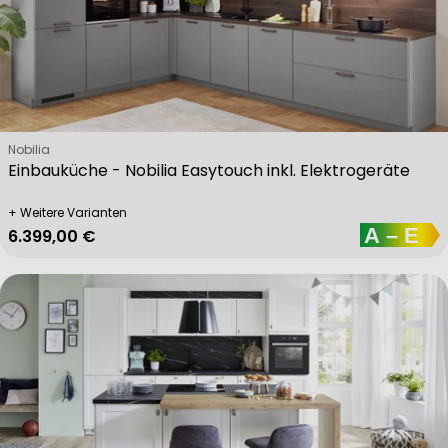
Verkäufer:
Nobilia
Einbauküche - Nobilia Easytouch inkl. Elektrogeräte
+ Weitere Varianten
Regulärer Preis
6.399,00 €