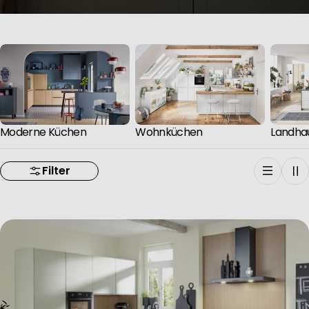
Moderne Küchen
Wohnküchen
Landha
Filter