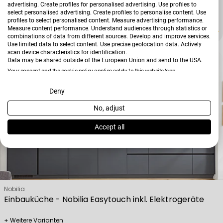
advertising. Create profiles for personalised advertising. Use profiles to
select personalised advertising. Create profiles to personalise content. Use
+ Weitere Varianten
profiles to select personalised content. Measure advertising performance.
Measure content performance. Understand audiences through statistics or
Regulärer Preis
6.499,00 €
combinations of data from different sources. Develop and improve services.
Use limited data to select content. Use precise geolocation data. Actively
scan device characteristics for identification.
Data may be shared outside of the European Union and send to the USA.
Your consent and the cookie policy applies solely to this website/app.
View Partner List (2 IAB Vendors)
Deny
No, adjust
We use your data for the following purposes:
IAB processing purposes:
Accept all
Store and/or access information on a device
Use limited data to select advertising
Verkäufer:
Nobilia
Einbauküche - Nobilia Easytouch inkl. Elektrogeräte
Create profiles for personalised advertising
+ Weitere Varianten