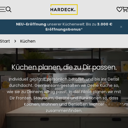
Zum
Inhalt
Wun
W
springen
NEU-Eröffnung
unserer Küchenwelt: Bis zu
3.000 €
Eröffnungsbonus
*
Start
Küchen
Küchen planen, die zu Dir passen.
Individuell geplant, persönlich beraten und bis ins Detail
durchdacht. Gemeinsam gestalten wir Deine Küche so,
wie sie zu Deinem Alltag passt. In der Filiale planen wir mit
Dir Fronten, Stauraum, Geräte und Funktionen so, dass
Kochen, Wohnen und Genießen leichter
zusammenfinden.