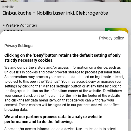
Verkäufer:
Nobilia
Einbauküche - Nobilia Laser inkl. Elektrogeräte
+ Weitere Varianten
Regulärer Preis
4.599,00 €
Privacy policy
Privacy Settings
Clicking on the "Deny" button retains the default setting of only
strictly necessary cookies.
We and our partners store and/or access information on a device, such as
unique IDs in cookies and other browser storage to process personal data.
Some vendors may process your personal data based on legitimate interest,
to object to this open the "Settings". You may accept, deny or manage your
settings by clicking the "Manage settings" button or at any time by clicking
the fingerprint button on the left bottom corner of the website. To withdraw
your consent click on the fingerprint or the link in the footer of the website
and click the My data menu item, on that page you can withdraw your
consent. These choices will be signaled to our partners and will not affect
browsing data.
We and our partners process data to analyze website
performance and to do the following:
Verkäufer:
Nobilia
Store and/or access information on a device. Use limited data to select
Einbauküche - Nobilia Riva inkl. Elektrogeräte