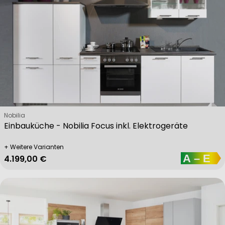
Verkäufer:
Nobilia
Einbauküche - Nobilia Focus inkl. Elektrogeräte
+ Weitere Varianten
Regulärer Preis
4.199,00 €