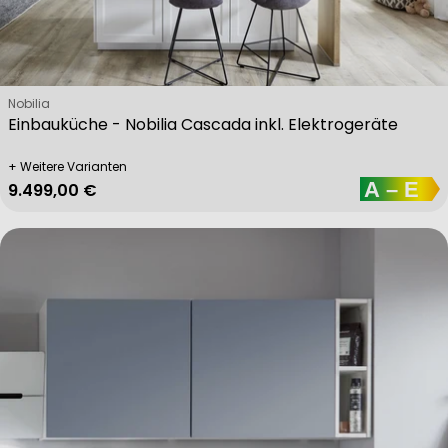
Verkäufer:
Nobilia
Einbauküche - Nobilia Cascada inkl. Elektrogeräte
+ Weitere Varianten
Regulärer Preis
9.499,00 €