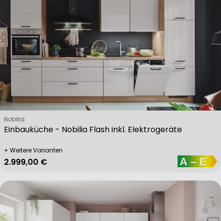
Performance
Functional
Advertising
Verkäufer:
Nobilia
Einbauküche - Nobilia Flash inkl. Elektrogeräte
+ Weitere Varianten
Regulärer Preis
2.999,00 €